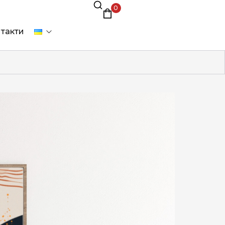
0
такти