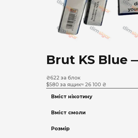
Brut KS Blue 
₴
622
за блок
$
580
за ящик
≈ 26 100 ₴
Вміст нікотину
Вміст смоли
Розмір