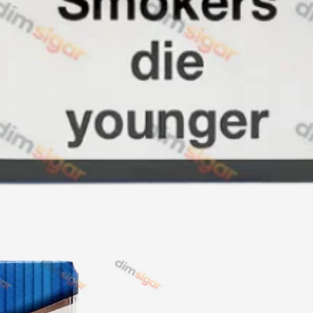
Акциз UA
Капсула (смак)
Manchester
Nistru
Leana
Montecristo
ASTRU
Military
PULL
Focus
De Santis
MONUS