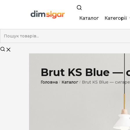
Каталог
Категорії
King Size
Demi
Super Slim
Brut KS Blue — 
Nano
Головна
Каталог
Brut KS Blue — сигаре
/
/
Без фільтра
Duty-Free
Електронні
Смакові (кап