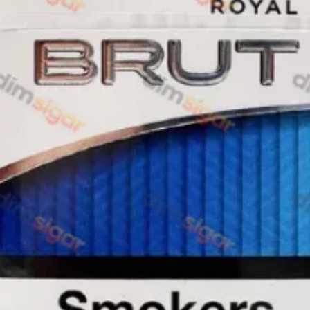
Rothmans
Camel
Monte Carlo
Sobranie
Ritm
BL
L&M
TOBACCO Lux
CHAPMAN
Frida
King
Marvel