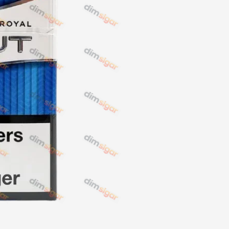
NERO
NERO
Гуцульскі
Italian Blend 821
OSCAR
Dandy
JM
MAN
Arizona
Cigaronne
Сигарети LD