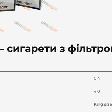
— сигарети з фільтр
0.4
4.0
King size