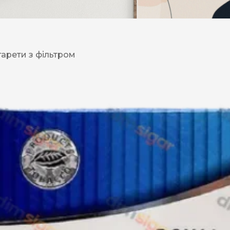
DESERT
Kansas
гарети з фільтром
Palermo
Kent
Прилуки
Winston
BOND
RICHMOND
Parliament
Lucky Strike
Прима