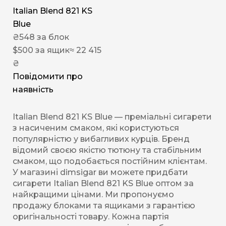
Italian Blend 821 KS
Blue
₴
548
за блок
$
500
за ящик
≈ 22 415
₴
Повідомити про
наявність
Italian Blend 821 KS Blue — преміальні сигарети
з насиченим смаком, які користуються
популярністю у вибагливих курців. Бренд
відомий своєю якістю тютюну та стабільним
смаком, що подобається постійним клієнтам.
У магазині dimsigar ви можете придбати
сигарети Italian Blend 821 KS Blue оптом за
найкращими цінами. Ми пропонуємо
продажу блоками та ящиками з гарантією
оригінальності товару. Кожна партія