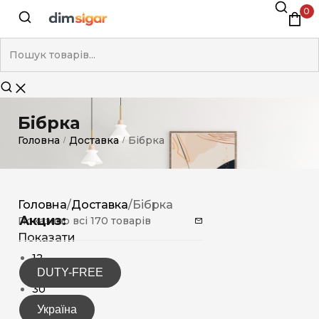
0
Бібрка
Головна
Доставка
Бібрка
/
/
Головна
/
Доставка
/
Бібрка
Акциз:
Показано всі 170 товарів
Показати
12
DUTY-FREE
15
30
Україна