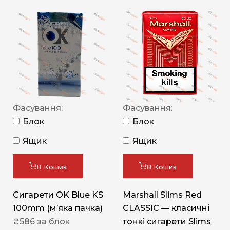
Фасування:
Фасування:
Блок
Блок
Ящик
Ящик
В Кошик
В Кошик
Сигарети OK Blue KS
Marshall Slims Red
100mm (м’яка пачка)
CLASSIC — класичні
₴
586
за блок
тонкі сигарети Slims