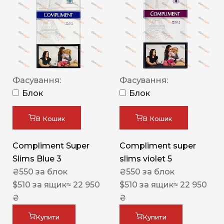
Фасування:
Фасування:
Блок
Блок
В Кошик
В Кошик
Compliment Super
Compliment super
Slims Blue 3
slims violet 5
₴
550
за блок
₴
550
за блок
$
510
за ящик
≈ 22 950
$
510
за ящик
≈ 22 950
₴
₴
Купити
Купити