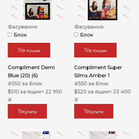
Фасування:
Фасування:
Блок
Блок
В Кошик
В Кошик
Compliment Demi
Compliment Super
Blue (20) (6)
Slims Amber 1
₴
550
за блок
₴
550
за блок
$
510
за ящик
≈ 22 950
$
520
за ящик
≈ 23 400
₴
₴
Купити
Купити