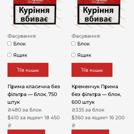
Фасування:
Фасування:
Блок
Блок
Ящик
Ящик
В Кошик
В Кошик
Прима класична без
Кременчук Прима
фільтра — блок, 750
без фільтра — блок,
штук
600 штук
₴
480
за блок
₴
335
за блок
$
410
за ящик
≈ 18 450
$
360
за ящик
≈ 16 200
₴
₴