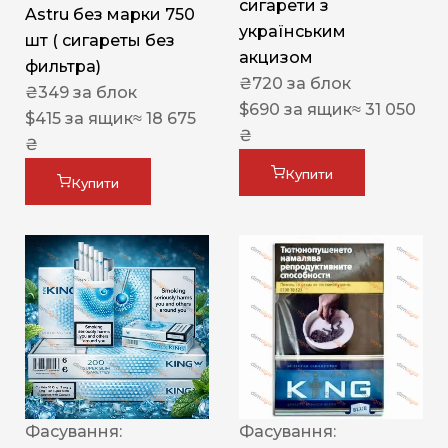
сигарети з
Astru без марки 750
українським
шт ( сигареты без
акцизом
фильтра)
₴
720
за блок
₴
349
за блок
$
690
за ящик
≈ 31 050
$
415
за ящик
≈ 18 675
₴
₴
Купити
Купити
Фасування:
Фасування: