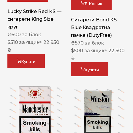
В Кошик
Lucky Strike Red KS —
сигарети King Size
Сигарети Bond KS
круг
Blue Квадратна
₴
600
за блок
пачка (DutyFree)
$
510
за ящик
≈ 22 950
₴
570
за блок
₴
$
500
за ящик
≈ 22 500
₴
Купити
Купити