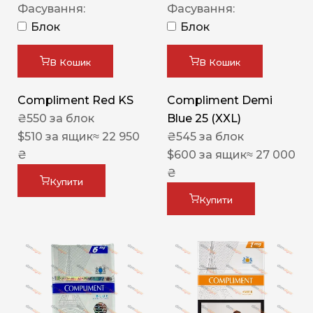
Фасування:
Фасування:
Блок
Блок
В Кошик
В Кошик
Compliment Red KS
Compliment Demi
₴
550
за блок
Blue 25 (XXL)
$
510
за ящик
≈ 22 950
₴
545
за блок
₴
$
600
за ящик
≈ 27 000
₴
Купити
Купити