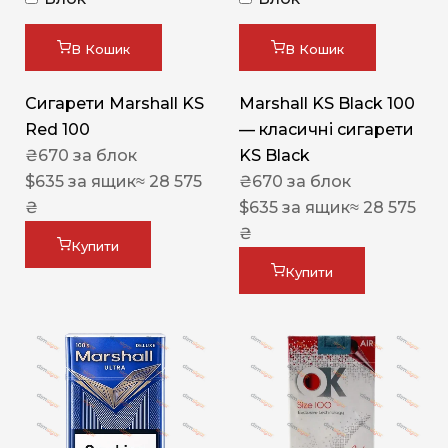
В Кошик
В Кошик
Сигарети Marshall KS
Marshall KS Black 100
Red 100
— класичні сигарети
₴
670
за блок
KS Black
$
635
за ящик
≈ 28 575
₴
670
за блок
₴
$
635
за ящик
≈ 28 575
₴
Купити
Купити