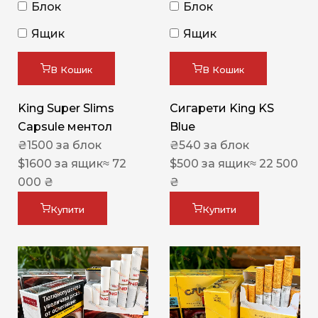
Блок
Блок
Ящик
Ящик
В Кошик
В Кошик
King Super Slims
Сигарети King KS
Capsule ментол
Blue
₴
1500
за блок
₴
540
за блок
$
1600
за ящик
≈ 72
$
500
за ящик
≈ 22 500
000 ₴
₴
Купити
Купити