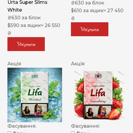
Urta Super Slims
₴
630
за блок
White
$
610
за ящик
≈ 27 450
₴
630
за блок
₴
$
590
за ящик
≈ 26 550
Купити
₴
Купити
Акція
Акція
Фасування:
Фасування: