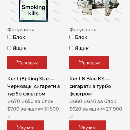
Фасування:
Фасування:
Блок
Блок
Ящик
Ящик
В Кошик
В Кошик
Kent (8) King Size —
Kent 8 Blue KS —
Черновцы сигарети з
сигарети з турбо
турбо фільтром
фільтром
₴
670
₴
650
за блок
₴
660
₴
640
за блок
$
700
за ящик
≈ 31 500
$
620
за ящик
≈ 27 900
₴
₴
Купити
Купити