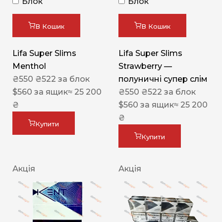
Блок
Блок
В Кошик
В Кошик
Lifa Super Slims
Lifa Super Slims
Menthol
Strawberry —
₴
550
₴
522
за блок
полуничні супер слім
$
560
за ящик
≈ 25 200
₴
550
₴
522
за блок
₴
$
560
за ящик
≈ 25 200
₴
Купити
Купити
Акція
Акція