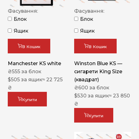
Фасування:
Фасування:
Блок
Блок
Ящик
Ящик
В Кошик
В Кошик
Manchester KS white
Winston Blue KS —
₴
555
за блок
сигарети King Size
$
505
за ящик
≈ 22 725
(квадрат)
₴
₴
600
за блок
$
530
за ящик
≈ 23 850
Купити
₴
Купити