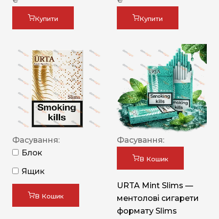
Купити
Купити
Фасування:
Фасування:
Блок
В Кошик
Ящик
URTA Mint Slims —
В Кошик
ментолові сигарети
формату Slims