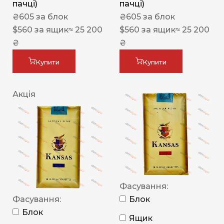
пачці)
пачці)
₴
605
за блок
₴
605
за блок
$
560
за ящик
≈ 25 200
$
560
за ящик
≈ 25 200
₴
₴
Купити
Купити
Акція
Фасування:
Фасування:
Блок
Блок
Ящик