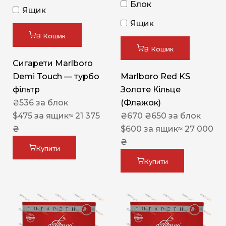
Блок
Ящик
Ящик
В Кошик
В Кошик
Сигарети Marlboro
Demi Touch — турбо
Marlboro Red KS
фільтр
Золоте Кільце
₴
536
за блок
(Флажок)
$
475
за ящик
≈ 21 375
₴
670
₴
650
за блок
₴
$
600
за ящик
≈ 27 000
₴
Купити
Купити