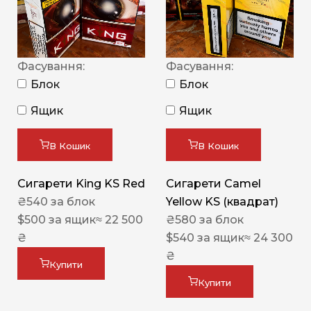
Фасування:
Фасування:
Блок
Блок
Ящик
Ящик
В Кошик
В Кошик
Сигарети King KS Red
Сигарети Camel
₴
540
за блок
Yellow KS (квадрат)
$
500
за ящик
≈ 22 500
₴
580
за блок
₴
$
540
за ящик
≈ 24 300
₴
Купити
Купити