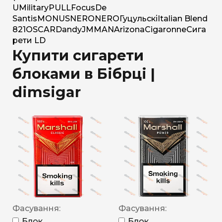
U
Military
PULL
Focus
De
Santis
MONUS
NERO
NERO
Гуцульскі
Italian Blend
821
OSCAR
Dandy
JM
MAN
Arizona
Cigaronne
Сига
рети LD
Купити сигарети
блоками в Бібрці |
dimsigar
Фасування:
Фасування:
Блок
Блок