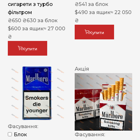
сигарети з турбо
₴
541
за блок
фільтром
$
490
за ящик
≈ 22 050
₴
650
₴
630
за блок
₴
$
600
за ящик
≈ 27 000
Купити
₴
Купити
Акція
Фасування:
Блок
Фасування: