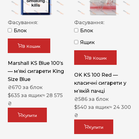
Фасування:
Фасування:
Блок
Блок
Ящик
В Кошик
В Кошик
Marshall KS Blue 100’s
— м’які сигарети King
OK KS 100 Red —
Size Blue
класичні сигарети у
₴
670
за блок
м’якій пачці
$
635
за ящик
≈ 28 575
₴
586
за блок
₴
$
540
за ящик
≈ 24 300
₴
Купити
Купити