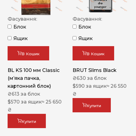
Фасування:
Фасування:
Блок
Блок
Ящик
Ящик
В Кошик
В Кошик
BL KS 100 мм Classic
BRUT Slims Black
(м’яка пачка,
₴
630
за блок
картонний блок)
$
590
за ящик
≈ 26 550
₴
613
за блок
₴
$
570
за ящик
≈ 25 650
Купити
₴
Купити