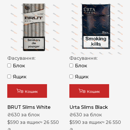
Фасування:
Фасування:
Блок
Блок
Ящик
Ящик
В Кошик
В Кошик
BRUT Slims White
Urta Slims Black
₴
630
за блок
₴
630
за блок
$
590
за ящик
≈ 26 550
$
590
за ящик
≈ 26 550
₴
₴