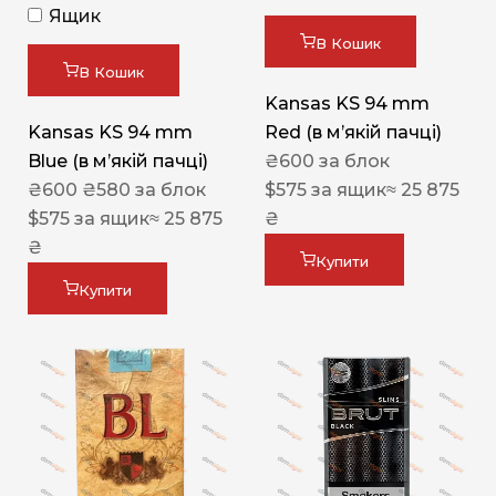
Ящик
В Кошик
В Кошик
Kansas KS 94 mm
Kansas KS 94 mm
Red (в мʼякій пачці)
Blue (в мʼякій пачці)
₴
600
за блок
₴
600
₴
580
за блок
$
575
за ящик
≈ 25 875
$
575
за ящик
≈ 25 875
₴
₴
Купити
Купити