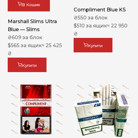
В Кошик
Compliment Blue KS
₴
550
за блок
Marshall Slims Ultra
$
510
за ящик
≈ 22 950
Blue — Slims
₴
₴
609
за блок
$
565
за ящик
≈ 25 425
Купити
₴
Купити