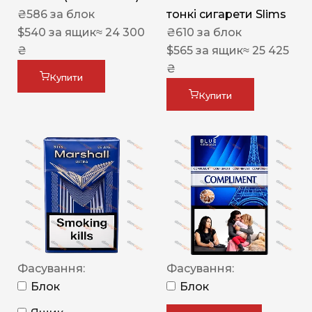
₴
586
за блок
тонкі сигарети Slims
$
540
за ящик
≈ 24 300
₴
610
за блок
₴
$
565
за ящик
≈ 25 425
₴
Купити
Купити
Фасування:
Фасування:
Блок
Блок