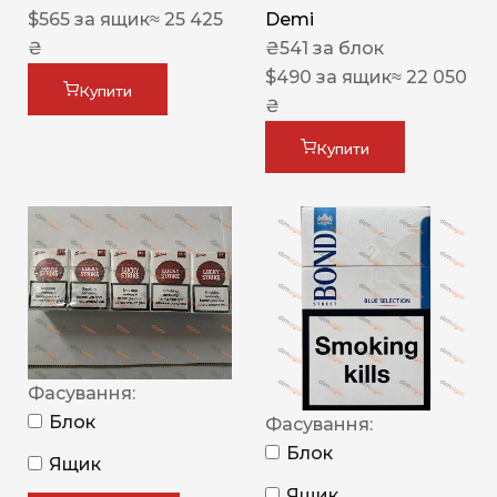
$
565
за ящик
≈ 25 425
Demi
₴
₴
541
за блок
$
490
за ящик
≈ 22 050
Купити
₴
Купити
Фасування:
Блок
Фасування:
Блок
Ящик
Ящик