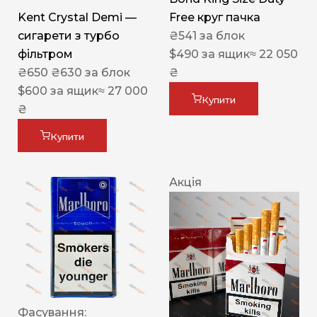
Kent Crystal Demi —
Free круг пачка
сигарети з турбо
₴
541
за блок
фільтром
$
490
за ящик
≈ 22 050
₴
650
₴
630
за блок
₴
$
600
за ящик
≈ 27 000
Купити
₴
Купити
Акція
Фасування: