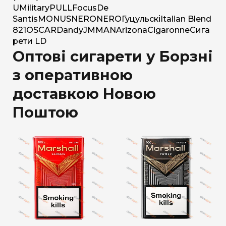
U
Military
PULL
Focus
De
Santis
MONUS
NERO
NERO
Гуцульскі
Italian Blend
821
OSCAR
Dandy
JM
MAN
Arizona
Cigaronne
Сига
рети LD
Оптові сигарети у Борзні
з оперативною
доставкою Новою
Поштою