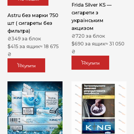
Frida Silver KS —
сигарети з
Astru без марки 750
українським
шт ( сигареты без
акцизом
фильтра)
₴
720
за блок
₴
349
за блок
$
690
за ящик
≈ 31 050
$
415
за ящик
≈ 18 675
₴
₴
Купити
Купити