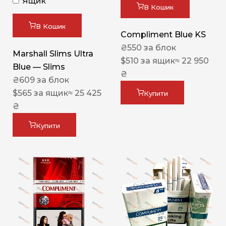
Ящик
В Кошик
В Кошик
Compliment Blue KS
₴
550
за блок
Marshall Slims Ultra
$
510
за ящик
≈ 22 950
Blue — Slims
₴
₴
609
за блок
$
565
за ящик
≈ 25 425
Купити
₴
Купити