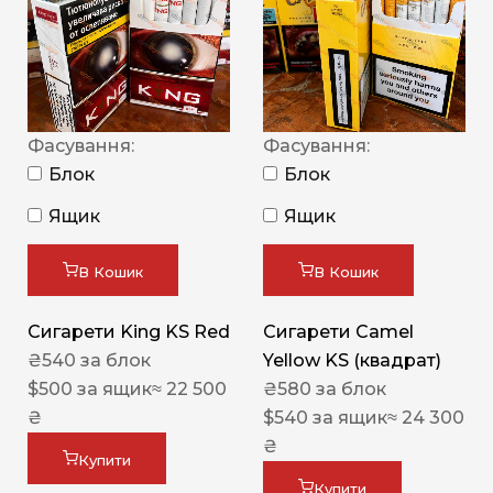
Фасування:
Фасування:
Блок
Блок
Ящик
Ящик
В Кошик
В Кошик
Сигарети King KS Red
Сигарети Camel
₴
540
за блок
Yellow KS (квадрат)
$
500
за ящик
≈ 22 500
₴
580
за блок
₴
$
540
за ящик
≈ 24 300
₴
Купити
Купити