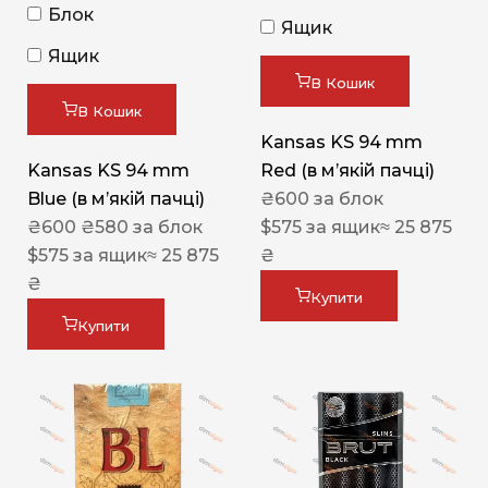
Блок
Ящик
Ящик
В Кошик
В Кошик
Kansas KS 94 mm
Kansas KS 94 mm
Red (в мʼякій пачці)
Blue (в мʼякій пачці)
₴
600
за блок
₴
600
₴
580
за блок
$
575
за ящик
≈ 25 875
$
575
за ящик
≈ 25 875
₴
₴
Купити
Купити