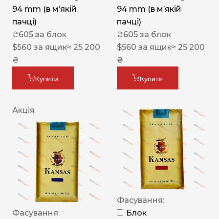
94 mm (в мʼякій
94 mm (в мʼякій
пачці)
пачці)
₴
605
за блок
₴
605
за блок
$
560
за ящик
≈ 25 200
$
560
за ящик
≈ 25 200
₴
₴
Купити
Купити
Акція
Фасування:
Фасування:
Блок