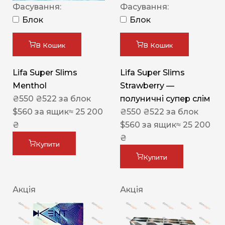
Фасування:
Фасування:
Блок
Блок
В Кошик
В Кошик
Lifa Super Slims
Lifa Super Slims
Menthol
Strawberry —
₴
550
₴
522
за блок
полуничні супер слім
$
560
за ящик
≈ 25 200
₴
550
₴
522
за блок
₴
$
560
за ящик
≈ 25 200
₴
Купити
Купити
Акція
Акція