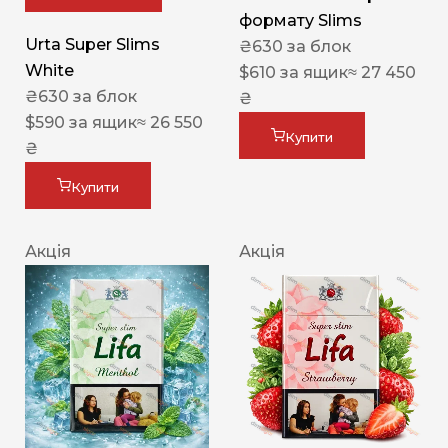
формату Slims
Urta Super Slims
₴
630
за блок
White
$
610
за ящик
≈ 27 450
₴
630
за блок
₴
$
590
за ящик
≈ 26 550
Купити
₴
Купити
Акція
Акція