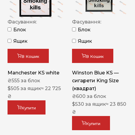
Фасування:
Фасування:
Блок
Блок
Ящик
Ящик
В Кошик
В Кошик
Manchester KS white
Winston Blue KS —
₴
555
за блок
сигарети King Size
$
505
за ящик
≈ 22 725
(квадрат)
₴
₴
600
за блок
$
530
за ящик
≈ 23 850
Купити
₴
Купити