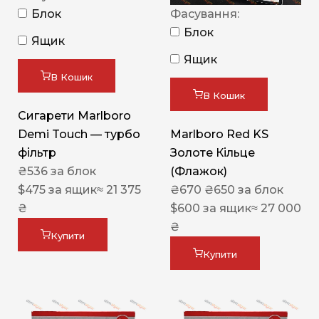
Блок
Фасування:
Блок
Ящик
Ящик
В Кошик
В Кошик
Сигарети Marlboro
Demi Touch — турбо
Marlboro Red KS
фільтр
Золоте Кільце
₴
536
за блок
(Флажок)
$
475
за ящик
≈ 21 375
₴
670
₴
650
за блок
₴
$
600
за ящик
≈ 27 000
₴
Купити
Купити