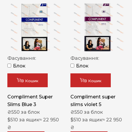
Фасування:
Фасування:
Блок
Блок
В Кошик
В Кошик
Compliment Super
Compliment super
Slims Blue 3
slims violet 5
₴
550
за блок
₴
550
за блок
$
510
за ящик
≈ 22 950
$
510
за ящик
≈ 22 950
₴
₴