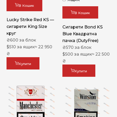
В Кошик
В Кошик
Lucky Strike Red KS —
сигарети King Size
Сигарети Bond KS
круг
Blue Квадратна
₴
600
за блок
пачка (DutyFree)
$
510
за ящик
≈ 22 950
₴
570
за блок
₴
$
500
за ящик
≈ 22 500
₴
Купити
Купити