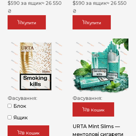
$
590
за ящик
≈ 26 550
$
590
за ящик
≈ 26 550
₴
₴
Купити
Купити
Фасування:
Фасування:
Блок
В Кошик
Ящик
URTA Mint Slims —
В Кошик
ментолові сигарети