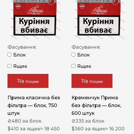
Фасування:
Фасування:
Блок
Блок
Ящик
Ящик
В Кошик
В Кошик
Прима класична без
Кременчук Прима
фільтра — блок, 750
без фільтра — блок,
штук
600 штук
₴
480
за блок
₴
335
за блок
$
410
за ящик
≈ 18 450
$
360
за ящик
≈ 16 200