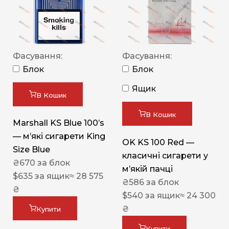
Фасування:
Фасування:
Блок
Блок
Ящик
В Кошик
В Кошик
Marshall KS Blue 100’s
— м’які сигарети King
OK KS 100 Red —
Size Blue
класичні сигарети у
₴
670
за блок
м’якій пачці
$
635
за ящик
≈ 28 575
₴
586
за блок
₴
$
540
за ящик
≈ 24 300
₴
Купити
Купити