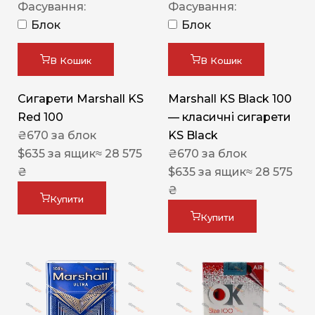
Фасування:
Фасування:
Блок
Блок
В Кошик
В Кошик
Сигарети Marshall KS
Marshall KS Black 100
Red 100
— класичні сигарети
₴
670
за блок
KS Black
$
635
за ящик
≈ 28 575
₴
670
за блок
₴
$
635
за ящик
≈ 28 575
₴
Купити
Купити