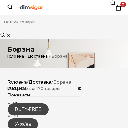
0
Борзна
Головна
Доставка
Борзна
/
/
Головна
/
Доставка
/
Борзна
Акциз:
Показано всі 170 товарів
Показати
12
DUTY-FREE
15
30
Україна