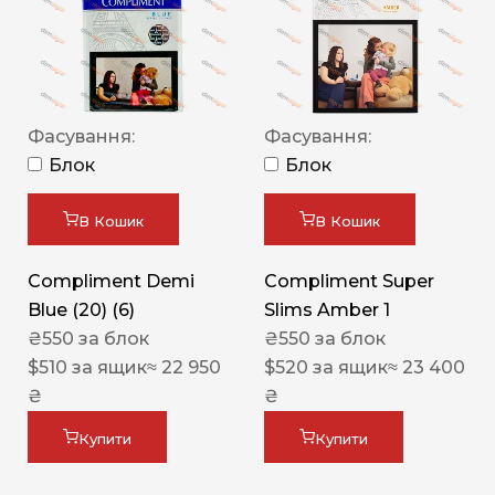
Фасування:
Фасування:
Блок
Блок
В Кошик
В Кошик
Compliment Demi
Compliment Super
Blue (20) (6)
Slims Amber 1
₴
550
за блок
₴
550
за блок
$
510
за ящик
≈ 22 950
$
520
за ящик
≈ 23 400
₴
₴
Купити
Купити