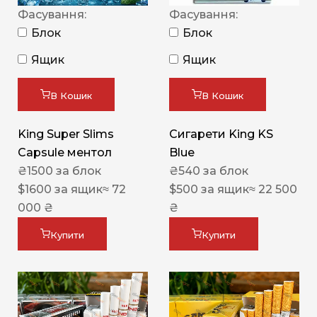
Фасування:
Фасування:
Блок
Блок
Ящик
Ящик
В Кошик
В Кошик
King Super Slims
Сигарети King KS
Capsule ментол
Blue
₴
1500
за блок
₴
540
за блок
$
1600
за ящик
≈ 72
$
500
за ящик
≈ 22 500
000 ₴
₴
Купити
Купити