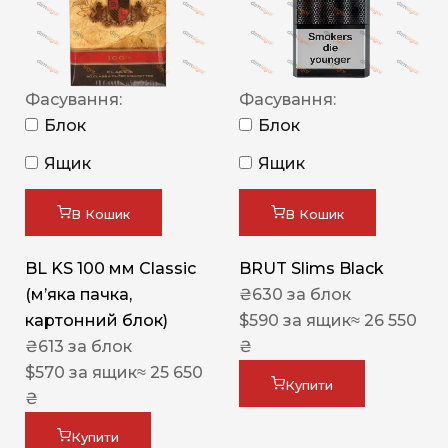
Фасування:
Фасування:
Блок
Блок
Ящик
Ящик
В Кошик
В Кошик
BL KS 100 мм Classic
BRUT Slims Black
(м’яка пачка,
₴
630
за блок
картонний блок)
$
590
за ящик
≈ 26 550
₴
613
за блок
₴
$
570
за ящик
≈ 25 650
Купити
₴
Купити