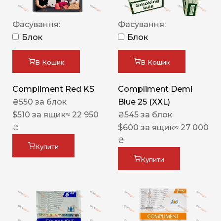
Фасування:
Фасування:
Блок
Блок
В Кошик
В Кошик
Compliment Red KS
Compliment Demi
₴
550
за блок
Blue 25 (XXL)
$
510
за ящик
≈ 22 950
₴
545
за блок
₴
$
600
за ящик
≈ 27 000
₴
Купити
Купити