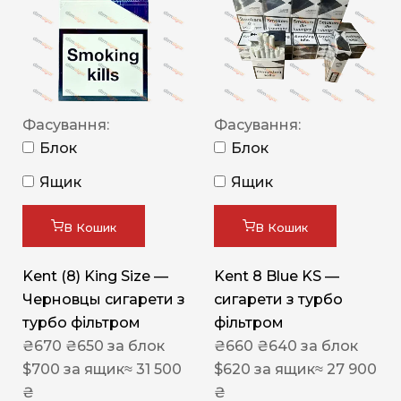
Фасування:
Фасування:
Блок
Блок
Ящик
Ящик
В Кошик
В Кошик
Kent (8) King Size —
Kent 8 Blue KS —
Черновцы сигарети з
сигарети з турбо
турбо фільтром
фільтром
₴
670
₴
650
за блок
₴
660
₴
640
за блок
$
700
за ящик
≈ 31 500
$
620
за ящик
≈ 27 900
₴
₴