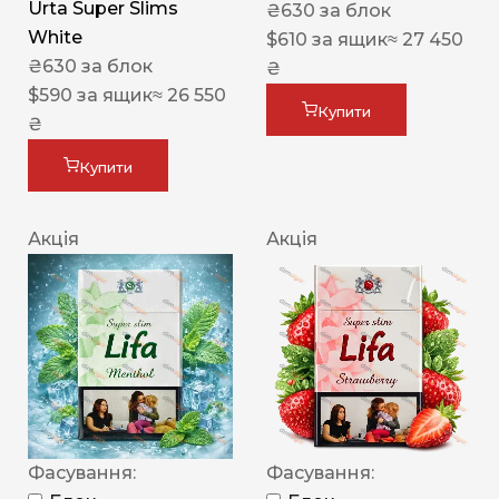
Urta Super Slims
₴
630
за блок
White
$
610
за ящик
≈ 27 450
₴
630
за блок
₴
$
590
за ящик
≈ 26 550
Купити
₴
Купити
Акція
Акція
Фасування:
Фасування: