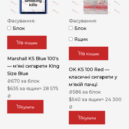
Фасування:
Фасування:
Блок
Блок
Ящик
В Кошик
В Кошик
Marshall KS Blue 100’s
— м’які сигарети King
OK KS 100 Red —
Size Blue
класичні сигарети у
₴
670
за блок
м’якій пачці
$
635
за ящик
≈ 28 575
₴
586
за блок
₴
$
540
за ящик
≈ 24 300
₴
Купити
Купити