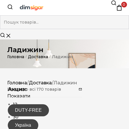
0
Ладижин
Головна
Доставка
Ладижин
/
/
Головна
/
Доставка
/
Ладижин
Акциз:
Показано всі 170 товарів
Показати
12
DUTY-FREE
15
30
Україна