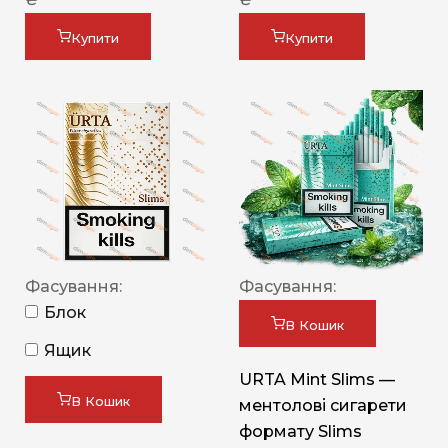
Купити
Купити
Фасування:
Фасування:
Блок
В Кошик
Ящик
URTA Mint Slims —
В Кошик
ментолові сигарети
формату Slims