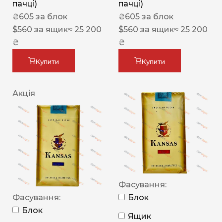
пачці)
пачці)
₴
605
за блок
₴
605
за блок
$
560
за ящик
≈ 25 200
$
560
за ящик
≈ 25 200
₴
₴
Купити
Купити
Акція
Фасування:
Фасування:
Блок
Блок
Ящик