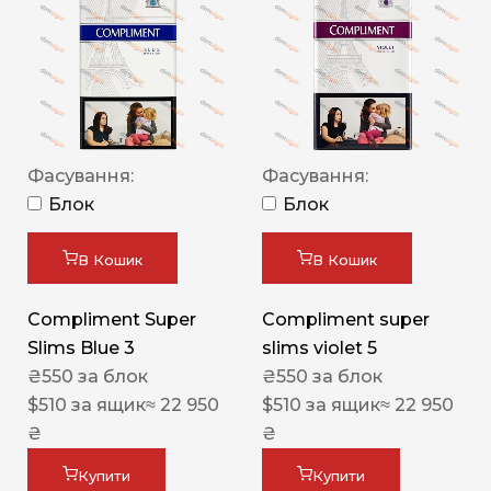
Фасування:
Фасування:
Блок
Блок
В Кошик
В Кошик
Compliment Super
Compliment super
Slims Blue 3
slims violet 5
₴
550
за блок
₴
550
за блок
$
510
за ящик
≈ 22 950
$
510
за ящик
≈ 22 950
₴
₴
Купити
Купити