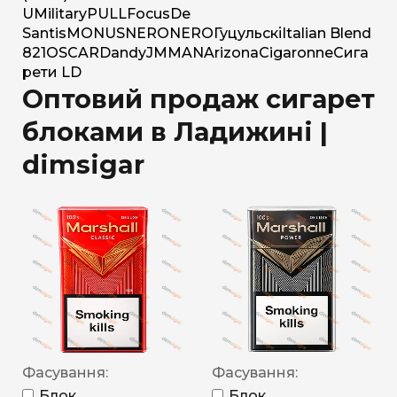
U
Military
PULL
Focus
De
Santis
MONUS
NERO
NERO
Гуцульскі
Italian Blend
821
OSCAR
Dandy
JM
MAN
Arizona
Cigaronne
Сига
рети LD
Оптовий продаж сигарет
блоками в Ладижині |
dimsigar
Фасування:
Фасування:
Блок
Блок