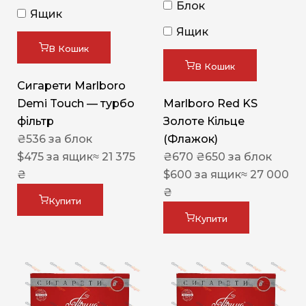
Блок
Ящик
Ящик
В Кошик
В Кошик
Сигарети Marlboro
Demi Touch — турбо
Marlboro Red KS
фільтр
Золоте Кільце
₴
536
за блок
(Флажок)
$
475
за ящик
≈ 21 375
₴
670
₴
650
за блок
₴
$
600
за ящик
≈ 27 000
₴
Купити
Купити