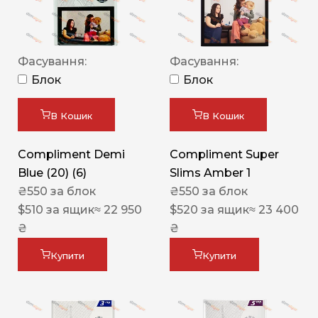
Фасування:
Фасування:
Блок
Блок
В Кошик
В Кошик
Compliment Demi
Compliment Super
Blue (20) (6)
Slims Amber 1
₴
550
за блок
₴
550
за блок
$
510
за ящик
≈ 22 950
$
520
за ящик
≈ 23 400
₴
₴
Купити
Купити