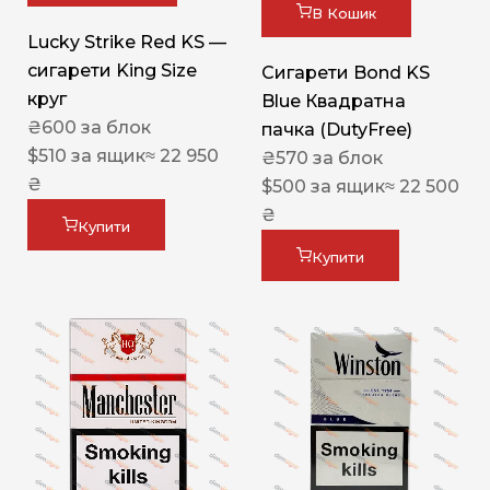
В Кошик
Lucky Strike Red KS —
сигарети King Size
Сигарети Bond KS
круг
Blue Квадратна
₴
600
за блок
пачка (DutyFree)
$
510
за ящик
≈ 22 950
₴
570
за блок
₴
$
500
за ящик
≈ 22 500
₴
Купити
Купити