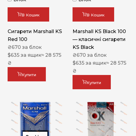
В Кошик
В Кошик
Сигарети Marshall KS
Marshall KS Black 100
Red 100
— класичні сигарети
₴
670
за блок
KS Black
$
635
за ящик
≈ 28 575
₴
670
за блок
₴
$
635
за ящик
≈ 28 575
₴
Купити
Купити