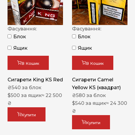
Фасування:
Фасування:
Блок
Блок
Ящик
Ящик
В Кошик
В Кошик
Сигарети King KS Red
Сигарети Camel
₴
540
за блок
Yellow KS (квадрат)
$
500
за ящик
≈ 22 500
₴
580
за блок
₴
$
540
за ящик
≈ 24 300
₴
Купити
Купити