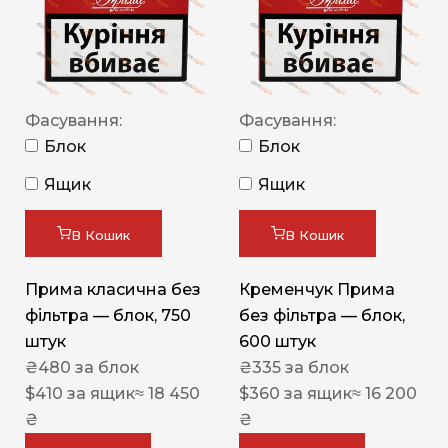
Фасування:
Фасування:
Блок
Блок
Ящик
Ящик
В Кошик
В Кошик
Прима класична без
Кременчук Прима
фільтра — блок, 750
без фільтра — блок,
штук
600 штук
₴
480
за блок
₴
335
за блок
$
410
за ящик
≈ 18 450
$
360
за ящик
≈ 16 200
₴
₴