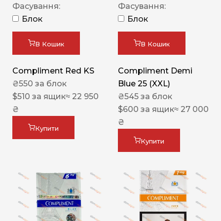
Фасування:
Фасування:
Блок
Блок
В Кошик
В Кошик
Compliment Red KS
Compliment Demi
₴
550
за блок
Blue 25 (XXL)
$
510
за ящик
≈ 22 950
₴
545
за блок
₴
$
600
за ящик
≈ 27 000
₴
Купити
Купити