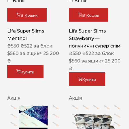
Блок
Блок
В Кошик
В Кошик
Lifa Super Slims
Lifa Super Slims
Menthol
Strawberry —
₴
550
₴
522
за блок
полуничні супер слім
$
560
за ящик
≈ 25 200
₴
550
₴
522
за блок
₴
$
560
за ящик
≈ 25 200
₴
Купити
Купити
Акція
Акція