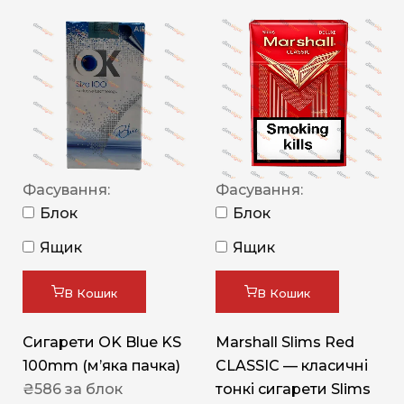
Фасування:
Фасування:
Блок
Блок
Ящик
Ящик
В Кошик
В Кошик
Сигарети OK Blue KS
Marshall Slims Red
100mm (м’яка пачка)
CLASSIC — класичні
₴
586
за блок
тонкі сигарети Slims