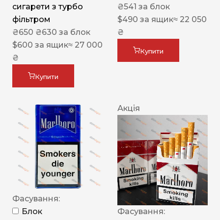
сигарети з турбо
₴
541
за блок
фільтром
$
490
за ящик
≈ 22 050
₴
650
₴
630
за блок
₴
$
600
за ящик
≈ 27 000
Купити
₴
Купити
Акція
Фасування:
Блок
Фасування: