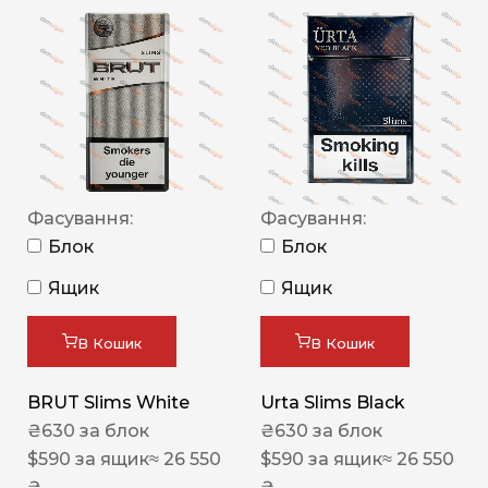
Фасування:
Фасування:
Блок
Блок
Ящик
Ящик
В Кошик
В Кошик
BRUT Slims White
Urta Slims Black
₴
630
за блок
₴
630
за блок
$
590
за ящик
≈ 26 550
$
590
за ящик
≈ 26 550
₴
₴