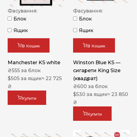
Фасування:
Фасування:
Блок
Блок
Ящик
Ящик
В Кошик
В Кошик
Manchester KS white
Winston Blue KS —
₴
555
за блок
сигарети King Size
$
505
за ящик
≈ 22 725
(квадрат)
₴
₴
600
за блок
$
530
за ящик
≈ 23 850
Купити
₴
Купити