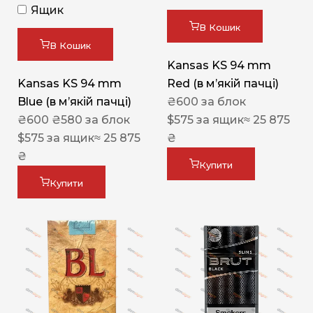
Ящик
В Кошик
В Кошик
Kansas KS 94 mm
Kansas KS 94 mm
Red (в мʼякій пачці)
Blue (в мʼякій пачці)
₴
600
за блок
₴
600
₴
580
за блок
$
575
за ящик
≈ 25 875
$
575
за ящик
≈ 25 875
₴
₴
Купити
Купити