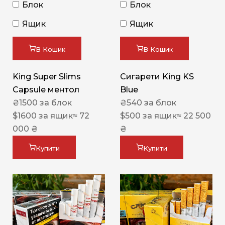
Блок
Блок
Ящик
Ящик
В Кошик
В Кошик
King Super Slims
Сигарети King KS
Capsule ментол
Blue
₴
1500
за блок
₴
540
за блок
$
1600
за ящик
≈ 72
$
500
за ящик
≈ 22 500
000 ₴
₴
Купити
Купити