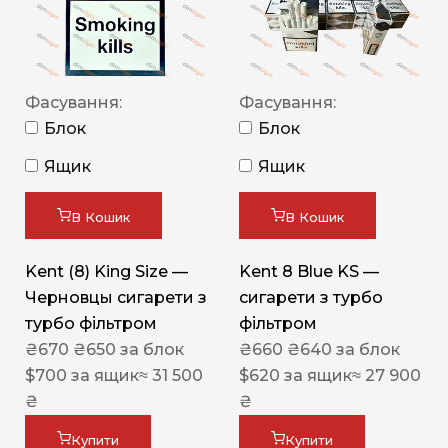
Фасування:
Фасування:
Блок
Блок
Ящик
Ящик
В Кошик
В Кошик
Kent (8) King Size —
Kent 8 Blue KS —
Черновцы сигарети з
сигарети з турбо
турбо фільтром
фільтром
₴
670
₴
650
за блок
₴
660
₴
640
за блок
$
700
за ящик
≈ 31 500
$
620
за ящик
≈ 27 900
₴
₴
Купити
Купити