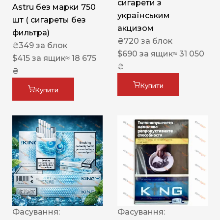
сигарети з
Astru без марки 750
українським
шт ( сигареты без
акцизом
фильтра)
₴
720
за блок
₴
349
за блок
$
690
за ящик
≈ 31 050
$
415
за ящик
≈ 18 675
₴
₴
Купити
Купити
Фасування:
Фасування: