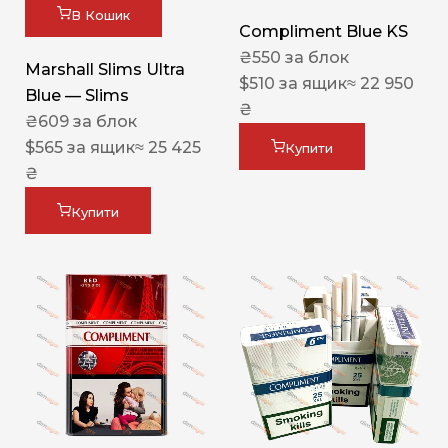
В Кошик
Compliment Blue KS
₴
550
за блок
Marshall Slims Ultra
$
510
за ящик
≈ 22 950
Blue — Slims
₴
₴
609
за блок
$
565
за ящик
≈ 25 425
Купити
₴
Купити