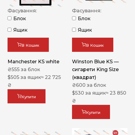
Фасування:
Фасування:
Блок
Блок
Ящик
Ящик
В Кошик
В Кошик
Manchester KS white
Winston Blue KS —
₴
555
за блок
сигарети King Size
$
505
за ящик
≈ 22 725
(квадрат)
₴
₴
600
за блок
$
530
за ящик
≈ 23 850
Купити
₴
Купити