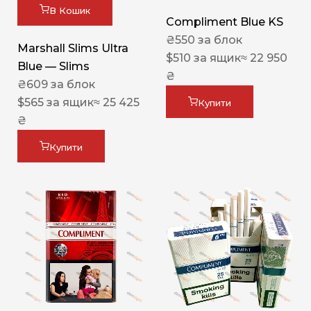
В Кошик
Compliment Blue KS
₴
550
за блок
Marshall Slims Ultra
$
510
за ящик
≈ 22 950
Blue — Slims
₴
₴
609
за блок
$
565
за ящик
≈ 25 425
Купити
₴
Купити