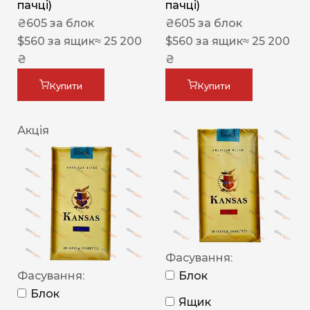
пачці)
пачці)
₴
605
за блок
₴
605
за блок
$
560
за ящик
≈ 25 200
$
560
за ящик
≈ 25 200
₴
₴
Купити
Купити
Акція
Фасування:
Фасування:
Блок
Блок
Ящик