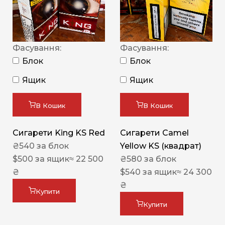
Фасування:
Фасування:
Блок
Блок
Ящик
Ящик
В Кошик
В Кошик
Сигарети King KS Red
Сигарети Camel
₴
540
за блок
Yellow KS (квадрат)
$
500
за ящик
≈ 22 500
₴
580
за блок
₴
$
540
за ящик
≈ 24 300
₴
Купити
Купити