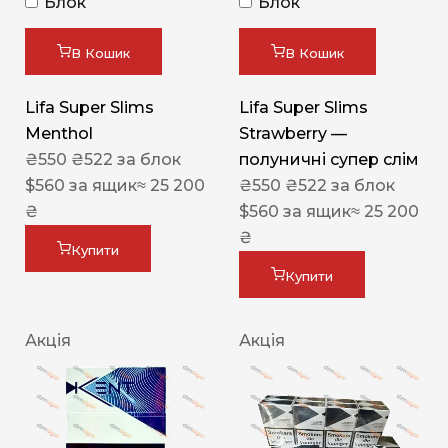
Блок
Блок
В Кошик
В Кошик
Lifa Super Slims
Lifa Super Slims
Menthol
Strawberry —
₴
550
₴
522
за блок
полуничні супер слім
$
560
за ящик
≈ 25 200
₴
550
₴
522
за блок
₴
$
560
за ящик
≈ 25 200
₴
Купити
Купити
Акція
Акція