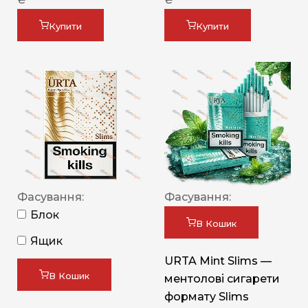
Купити
Купити
Фасування:
Фасування:
Блок
В Кошик
Ящик
URTA Mint Slims —
В Кошик
ментолові сигарети
формату Slims