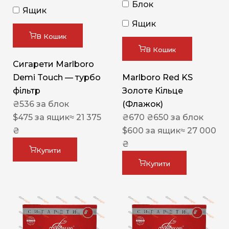
Блок
Ящик
Ящик
В Кошик
В Кошик
Сигарети Marlboro
Demi Touch — турбо
Marlboro Red KS
фільтр
Золоте Кільце
₴
536
за блок
(Флажок)
$
475
за ящик
≈ 21 375
₴
670
₴
650
за блок
₴
$
600
за ящик
≈ 27 000
₴
Купити
Купити