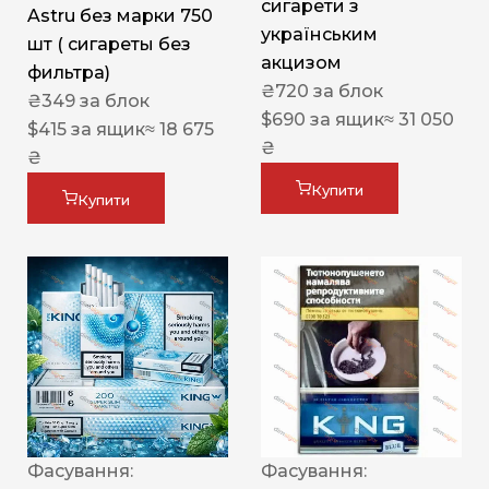
сигарети з
Astru без марки 750
українським
шт ( сигареты без
акцизом
фильтра)
₴
720
за блок
₴
349
за блок
$
690
за ящик
≈ 31 050
$
415
за ящик
≈ 18 675
₴
₴
Купити
Купити
Фасування:
Фасування: