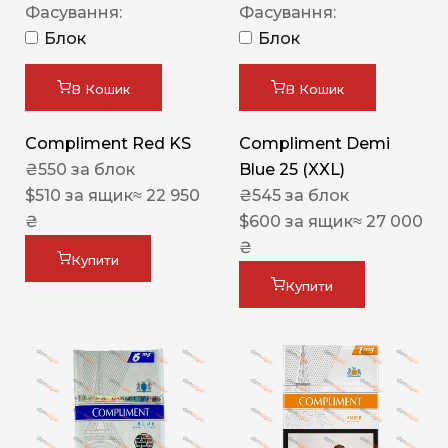
Фасування:
Фасування:
Блок
Блок
В Кошик
В Кошик
Compliment Red KS
Compliment Demi
₴
550
за блок
Blue 25 (XXL)
$
510
за ящик
≈ 22 950
₴
545
за блок
₴
$
600
за ящик
≈ 27 000
₴
Купити
Купити