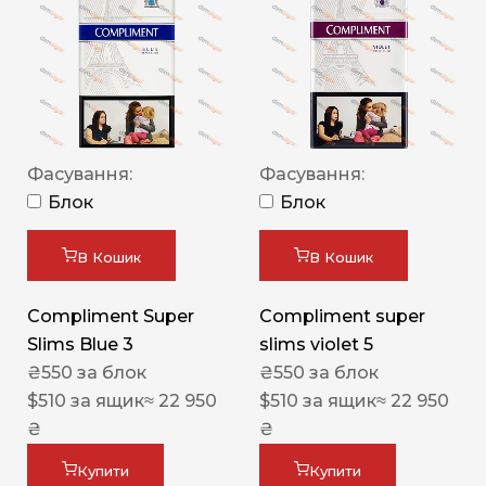
Фасування:
Фасування:
Блок
Блок
В Кошик
В Кошик
Compliment Super
Compliment super
Slims Blue 3
slims violet 5
₴
550
за блок
₴
550
за блок
$
510
за ящик
≈ 22 950
$
510
за ящик
≈ 22 950
₴
₴
Купити
Купити