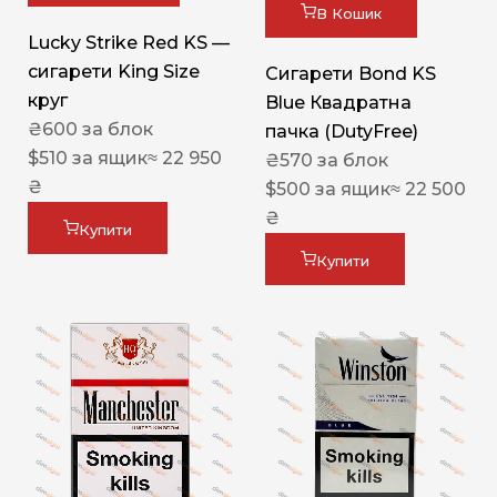
В Кошик
Lucky Strike Red KS —
сигарети King Size
Сигарети Bond KS
круг
Blue Квадратна
₴
600
за блок
пачка (DutyFree)
$
510
за ящик
≈ 22 950
₴
570
за блок
₴
$
500
за ящик
≈ 22 500
₴
Купити
Купити