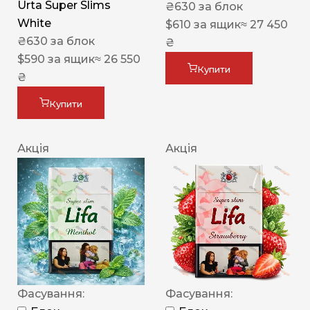
Urta Super Slims
₴
630
за блок
White
$
610
за ящик
≈ 27 450
₴
630
за блок
₴
$
590
за ящик
≈ 26 550
Купити
₴
Купити
Акція
Акція
Фасування:
Фасування: