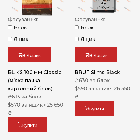
Фасування:
Фасування:
Блок
Блок
Ящик
Ящик
В Кошик
В Кошик
BL KS 100 мм Classic
BRUT Slims Black
(м’яка пачка,
₴
630
за блок
картонний блок)
$
590
за ящик
≈ 26 550
₴
613
за блок
₴
$
570
за ящик
≈ 25 650
Купити
₴
Купити