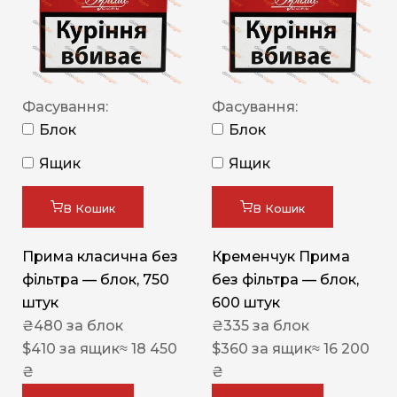
Фасування:
Фасування:
Блок
Блок
Ящик
Ящик
В Кошик
В Кошик
Прима класична без
Кременчук Прима
фільтра — блок, 750
без фільтра — блок,
штук
600 штук
₴
480
за блок
₴
335
за блок
$
410
за ящик
≈ 18 450
$
360
за ящик
≈ 16 200
₴
₴