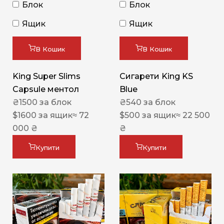
Блок
Блок
Ящик
Ящик
В Кошик
В Кошик
King Super Slims
Сигарети King KS
Capsule ментол
Blue
₴
1500
за блок
₴
540
за блок
$
1600
за ящик
≈ 72
$
500
за ящик
≈ 22 500
000 ₴
₴
Купити
Купити