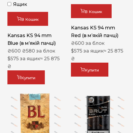
Ящик
В Кошик
В Кошик
Kansas KS 94 mm
Kansas KS 94 mm
Red (в мʼякій пачці)
Blue (в мʼякій пачці)
₴
600
за блок
₴
600
₴
580
за блок
$
575
за ящик
≈ 25 875
$
575
за ящик
≈ 25 875
₴
₴
Купити
Купити