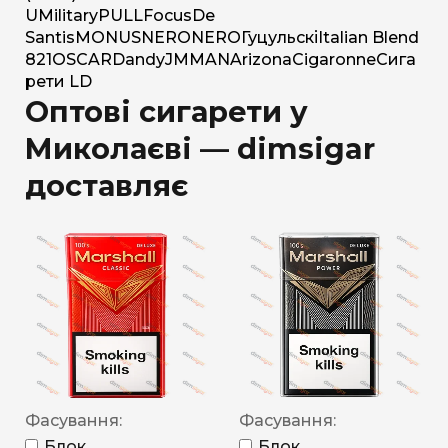
U
Military
PULL
Focus
De
Santis
MONUS
NERO
NERO
Гуцульскі
Italian Blend
821
OSCAR
Dandy
JM
MAN
Arizona
Cigaronne
Сига
рети LD
Оптові сигарети у
Миколаєві — dimsigar
доставляє
Фасування:
Фасування:
Блок
Блок