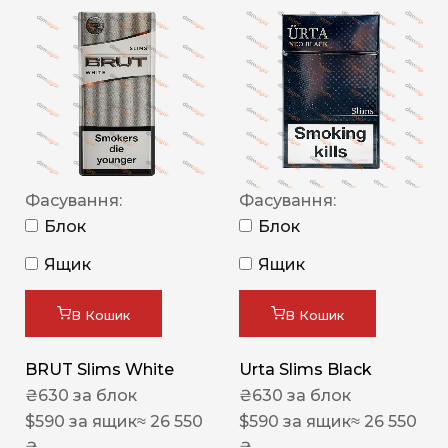
Фасування:
Фасування:
Блок
Блок
Ящик
Ящик
В Кошик
В Кошик
BRUT Slims White
Urta Slims Black
₴
630
за блок
₴
630
за блок
$
590
за ящик
≈ 26 550
$
590
за ящик
≈ 26 550
₴
₴