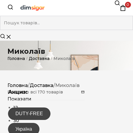
0
Миколаїв
Головна
Доставка
Миколаїв
/
/
Головна
/
Доставка
/
Миколаїв
Акциз:
Показано всі 170 товарів
Показати
12
DUTY-FREE
15
30
Україна