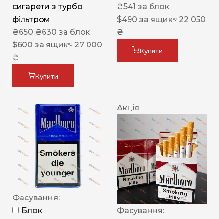
сигарети з турбо
₴
541
за блок
фільтром
$
490
за ящик
≈ 22 050
₴
650
₴
630
за блок
₴
$
600
за ящик
≈ 27 000
Купити
₴
Купити
Акція
Фасування:
Блок
Фасування: