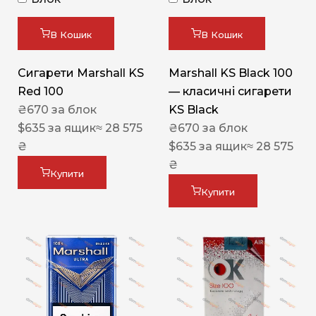
В Кошик
В Кошик
Сигарети Marshall KS
Marshall KS Black 100
Red 100
— класичні сигарети
₴
670
за блок
KS Black
$
635
за ящик
≈ 28 575
₴
670
за блок
₴
$
635
за ящик
≈ 28 575
₴
Купити
Купити