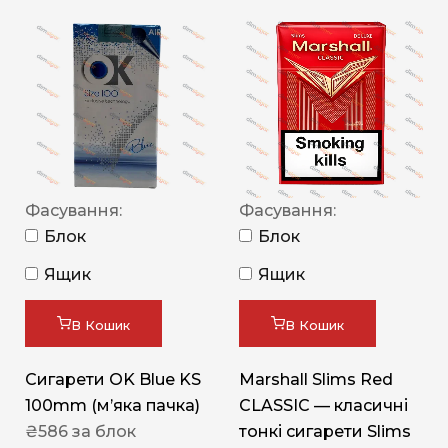
Фасування:
Фасування:
Блок
Блок
Ящик
Ящик
В Кошик
В Кошик
Сигарети OK Blue KS
Marshall Slims Red
100mm (м’яка пачка)
CLASSIC — класичні
₴
586
за блок
тонкі сигарети Slims