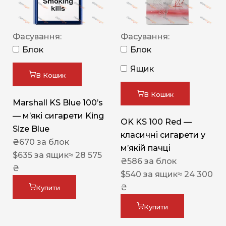
Фасування:
Фасування:
Блок
Блок
Ящик
В Кошик
В Кошик
Marshall KS Blue 100’s
— м’які сигарети King
OK KS 100 Red —
Size Blue
класичні сигарети у
₴
670
за блок
м’якій пачці
$
635
за ящик
≈ 28 575
₴
586
за блок
₴
$
540
за ящик
≈ 24 300
₴
Купити
Купити