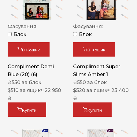
Фасування:
Фасування:
Блок
Блок
В Кошик
В Кошик
Compliment Demi
Compliment Super
Blue (20) (6)
Slims Amber 1
₴
550
за блок
₴
550
за блок
$
510
за ящик
≈ 22 950
$
520
за ящик
≈ 23 400
₴
₴
Купити
Купити