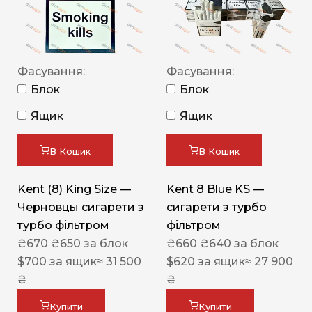
Фасування:
Фасування:
Блок
Блок
Ящик
Ящик
В Кошик
В Кошик
Kent (8) King Size —
Kent 8 Blue KS —
Черновцы сигарети з
сигарети з турбо
турбо фільтром
фільтром
₴
670
₴
650
за блок
₴
660
₴
640
за блок
$
700
за ящик
≈ 31 500
$
620
за ящик
≈ 27 900
₴
₴
Купити
Купити