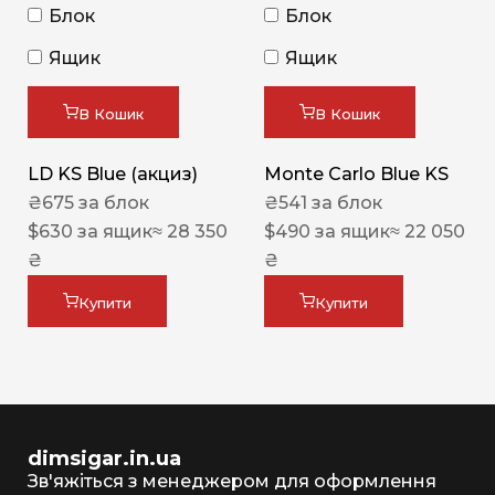
Блок
Блок
Ящик
Ящик
В Кошик
В Кошик
LD KS Blue (акциз)
Monte Carlo Blue KS
₴
675
за блок
₴
541
за блок
$
630
за ящик
≈ 28 350
$
490
за ящик
≈ 22 050
₴
₴
Купити
Купити
dimsigar.in.ua
Зв'яжіться з менеджером для оформлення