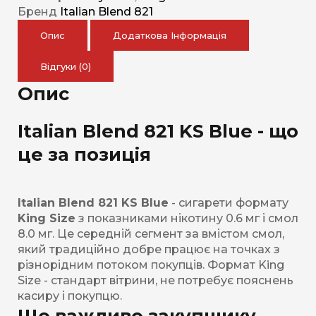
Бренд
Italian Blend 821
Опис
Додаткова Інформація
Відгуки (0)
Опис
Italian Blend 821 KS Blue - що
це за позиція
Italian Blend 821 KS Blue
- сигарети формату
King Size
з показниками нікотину 0.6 мг і смол
8.0 мг. Це середній сегмент за вмістом смол,
який традиційно добре працює на точках з
різнорідним потоком покупців. Формат King
Size - стандарт вітрини, не потребує пояснень
касиру і покупцю.
Що важливо закупщику