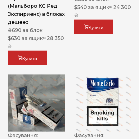
(Мальборо КС Ред
$
540
за ящик
≈ 24 300
Экспириенс) в блоках
₴
дешево
Купити
₴
690
за блок
$
630
за ящик
≈ 28 350
₴
Купити
Фасування:
Фасування: