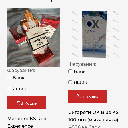
Фасування:
Фасування:
Блок
Блок
Ящик
Ящик
В Кошик
В Кошик
Сигарети OK Blue KS
Marlboro KS Red
100mm (м’яка пачка)
Experience
₴
586
за блок