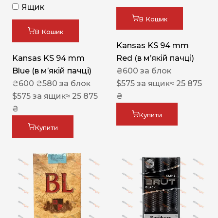
Ящик
В Кошик
В Кошик
Kansas KS 94 mm
Kansas KS 94 mm
Red (в мʼякій пачці)
Blue (в мʼякій пачці)
₴
600
за блок
₴
600
₴
580
за блок
$
575
за ящик
≈ 25 875
$
575
за ящик
≈ 25 875
₴
₴
Купити
Купити