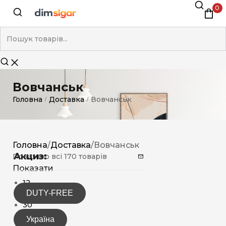
0
Вовчанськ
Головна
Доставка
Вовчанськ
/
/
Головна
/
Доставка
/
Вовчанськ
Акциз:
Показано всі 170 товарів
Показати
12
DUTY-FREE
15
30
Україна