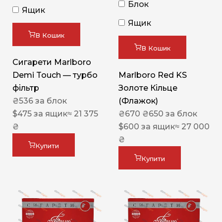
Блок
Ящик
Ящик
В Кошик
В Кошик
Сигарети Marlboro
Demi Touch — турбо
Marlboro Red KS
фільтр
Золоте Кільце
₴
536
за блок
(Флажок)
$
475
за ящик
≈ 21 375
₴
670
₴
650
за блок
₴
$
600
за ящик
≈ 27 000
₴
Купити
Купити