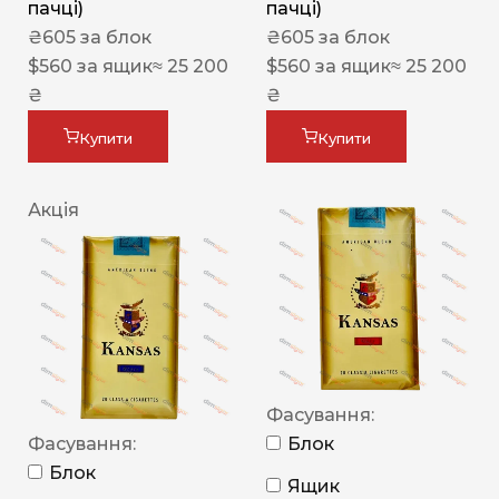
пачці)
пачці)
₴
605
за блок
₴
605
за блок
$
560
за ящик
≈ 25 200
$
560
за ящик
≈ 25 200
₴
₴
Купити
Купити
Акція
Фасування:
Фасування:
Блок
Блок
Ящик