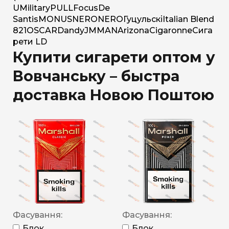
U
Military
PULL
Focus
De
Santis
MONUS
NERO
NERO
Гуцульскі
Italian Blend
821
OSCAR
Dandy
JM
MAN
Arizona
Cigaronne
Сига
рети LD
Купити сигарети оптом у
Вовчанську – быстра
доставка Новою Поштою
Фасування:
Фасування:
Блок
Блок