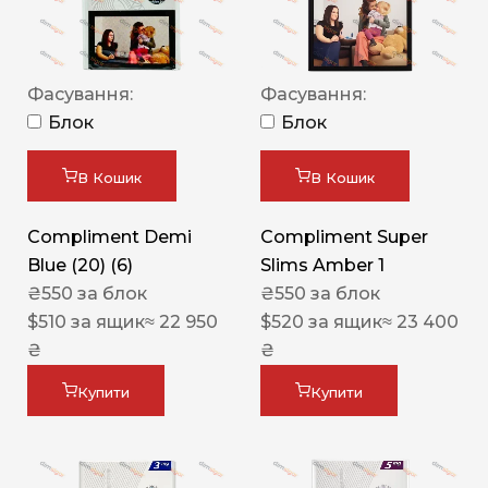
Фасування:
Фасування:
Блок
Блок
В Кошик
В Кошик
Compliment Demi
Compliment Super
Blue (20) (6)
Slims Amber 1
₴
550
за блок
₴
550
за блок
$
510
за ящик
≈ 22 950
$
520
за ящик
≈ 23 400
₴
₴
Купити
Купити