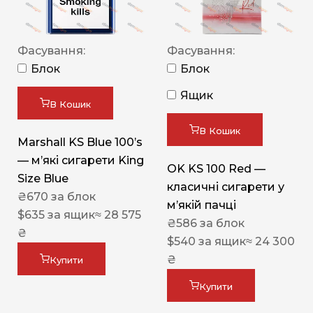
Фасування:
Фасування:
Блок
Блок
Ящик
В Кошик
В Кошик
Marshall KS Blue 100’s
— м’які сигарети King
OK KS 100 Red —
Size Blue
класичні сигарети у
₴
670
за блок
м’якій пачці
$
635
за ящик
≈ 28 575
₴
586
за блок
₴
$
540
за ящик
≈ 24 300
₴
Купити
Купити