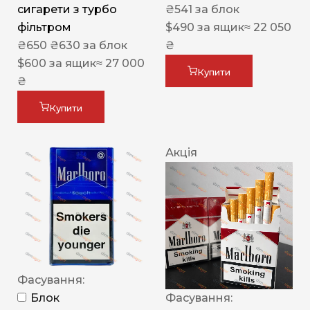
сигарети з турбо
₴
541
за блок
фільтром
$
490
за ящик
≈ 22 050
₴
650
₴
630
за блок
₴
$
600
за ящик
≈ 27 000
Купити
₴
Купити
Акція
Фасування:
Блок
Фасування: