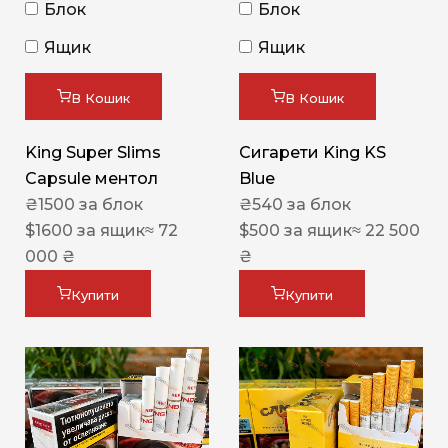
Блок
Блок
Ящик
Ящик
В Кошик
В Кошик
King Super Slims
Сигарети King KS
Capsule ментол
Blue
₴
1500
за блок
₴
540
за блок
$
1600
за ящик
≈ 72
$
500
за ящик
≈ 22 500
000 ₴
₴
Купити
Купити