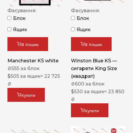
Фасування:
Фасування:
Блок
Блок
Ящик
Ящик
В Кошик
В Кошик
Manchester KS white
Winston Blue KS —
₴
555
за блок
сигарети King Size
$
505
за ящик
≈ 22 725
(квадрат)
₴
₴
600
за блок
$
530
за ящик
≈ 23 850
Купити
₴
Купити