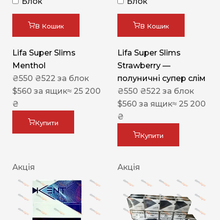
Блок
Блок
В Кошик
В Кошик
Lifa Super Slims
Lifa Super Slims
Menthol
Strawberry —
₴
550
₴
522
за блок
полуничні супер слім
$
560
за ящик
≈ 25 200
₴
550
₴
522
за блок
₴
$
560
за ящик
≈ 25 200
₴
Купити
Купити
Акція
Акція