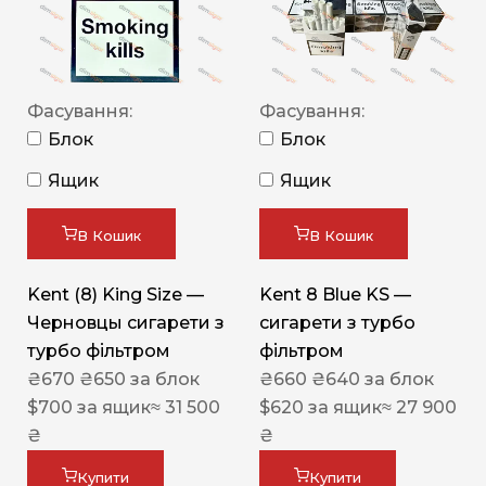
Фасування:
Фасування:
Блок
Блок
Ящик
Ящик
В Кошик
В Кошик
Kent (8) King Size —
Kent 8 Blue KS —
Черновцы сигарети з
сигарети з турбо
турбо фільтром
фільтром
₴
670
₴
650
за блок
₴
660
₴
640
за блок
$
700
за ящик
≈ 31 500
$
620
за ящик
≈ 27 900
₴
₴
Купити
Купити