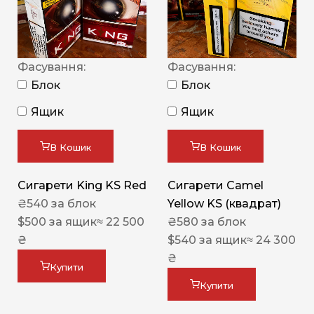
Фасування:
Фасування:
Блок
Блок
Ящик
Ящик
В Кошик
В Кошик
Сигарети King KS Red
Сигарети Camel
₴
540
за блок
Yellow KS (квадрат)
$
500
за ящик
≈ 22 500
₴
580
за блок
₴
$
540
за ящик
≈ 24 300
₴
Купити
Купити