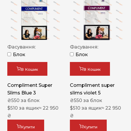
Фасування:
Фасування:
Блок
Блок
В Кошик
В Кошик
Compliment Super
Compliment super
Slims Blue 3
slims violet 5
₴
550
за блок
₴
550
за блок
$
510
за ящик
≈ 22 950
$
510
за ящик
≈ 22 950
₴
₴
Купити
Купити