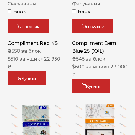
Фасування:
Фасування:
Блок
Блок
В Кошик
В Кошик
Compliment Red KS
Compliment Demi
₴
550
за блок
Blue 25 (XXL)
$
510
за ящик
≈ 22 950
₴
545
за блок
₴
$
600
за ящик
≈ 27 000
₴
Купити
Купити