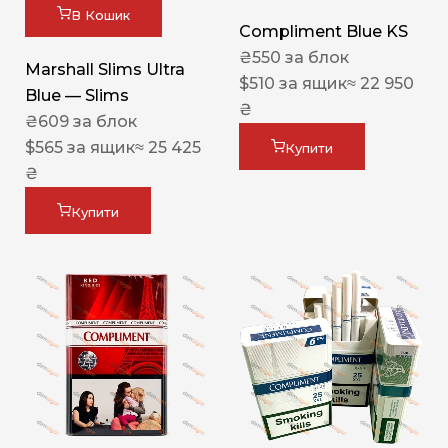
В Кошик
Compliment Blue KS
₴
550
за блок
Marshall Slims Ultra
$
510
за ящик
≈ 22 950
Blue — Slims
₴
₴
609
за блок
$
565
за ящик
≈ 25 425
Купити
₴
Купити