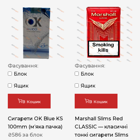
Фасування:
Фасування:
Блок
Блок
Ящик
Ящик
В Кошик
В Кошик
Сигарети OK Blue KS
Marshall Slims Red
100mm (м’яка пачка)
CLASSIC — класичні
₴
586
за блок
тонкі сигарети Slims