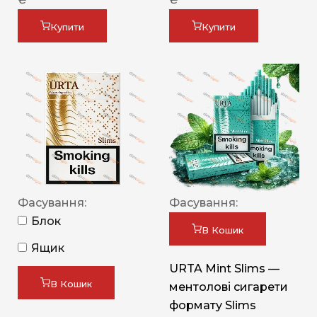
Купити
Купити
Фасування:
Фасування:
Блок
В Кошик
Ящик
URTA Mint Slims —
В Кошик
ментолові сигарети
формату Slims