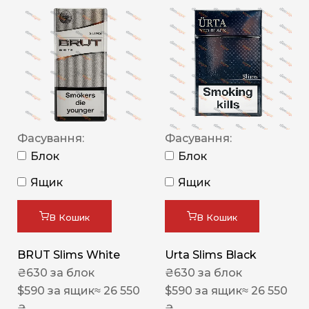
Фасування:
Фасування:
Блок
Блок
Ящик
Ящик
В Кошик
В Кошик
BRUT Slims White
Urta Slims Black
₴
630
за блок
₴
630
за блок
$
590
за ящик
≈ 26 550
$
590
за ящик
≈ 26 550
₴
₴