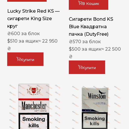
В Кошик
Lucky Strike Red KS —
сигарети King Size
Сигарети Bond KS
круг
Blue Квадратна
₴
600
за блок
пачка (DutyFree)
$
510
за ящик
≈ 22 950
₴
570
за блок
₴
$
500
за ящик
≈ 22 500
₴
Купити
Купити