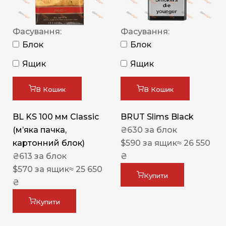
Фасування:
Фасування:
Блок
Блок
Ящик
Ящик
В Кошик
В Кошик
BL KS 100 мм Classic
BRUT Slims Black
(м’яка пачка,
₴
630
за блок
картонний блок)
$
590
за ящик
≈ 26 550
₴
613
за блок
₴
$
570
за ящик
≈ 25 650
Купити
₴
Купити