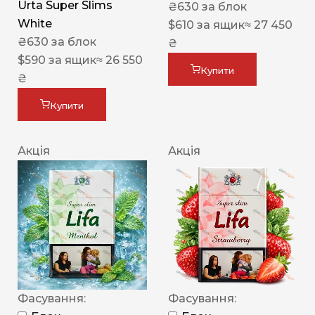
Urta Super Slims
₴
630
за блок
White
$
610
за ящик
≈ 27 450
₴
630
за блок
₴
$
590
за ящик
≈ 26 550
Купити
₴
Купити
Акція
Акція
Фасування:
Фасування: