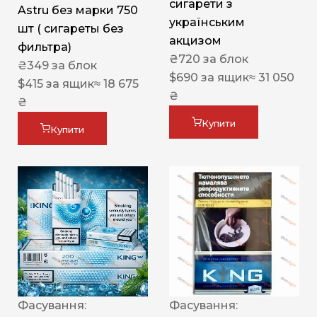
сигарети з
Astru без марки 750
українським
шт ( сигареты без
акцизом
фильтра)
₴
720
за блок
₴
349
за блок
$
690
за ящик
≈ 31 050
$
415
за ящик
≈ 18 675
₴
₴
Купити
Купити
Фасування:
Фасування: