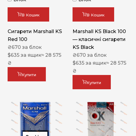
В Кошик
В Кошик
Сигарети Marshall KS
Marshall KS Black 100
Red 100
— класичні сигарети
₴
670
за блок
KS Black
$
635
за ящик
≈ 28 575
₴
670
за блок
₴
$
635
за ящик
≈ 28 575
₴
Купити
Купити