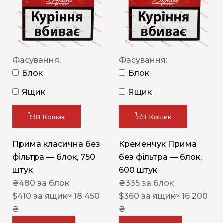
Фасування:
Фасування:
Блок
Блок
Ящик
Ящик
В Кошик
В Кошик
Прима класична без
Кременчук Прима
фільтра — блок, 750
без фільтра — блок,
штук
600 штук
₴
480
за блок
₴
335
за блок
$
410
за ящик
≈ 18 450
$
360
за ящик
≈ 16 200
₴
₴