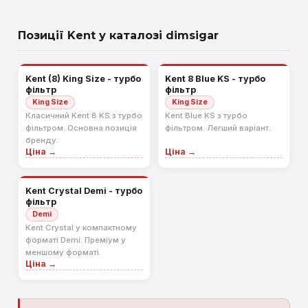
Позиції Kent у каталозі dimsigar
Kent (8) King Size - турбо
Kent 8 Blue KS - турбо
фільтр
фільтр
King Size
King Size
Класичний Kent 8 KS з турбо
Kent Blue KS з турбо
фільтром. Основна позиція
фільтром. Легший варіант.
бренду.
Ціна →
Ціна →
Kent Crystal Demi - турбо
фільтр
Demi
Kent Crystal у компактному
форматі Demi. Преміум у
меншому форматі.
Ціна →