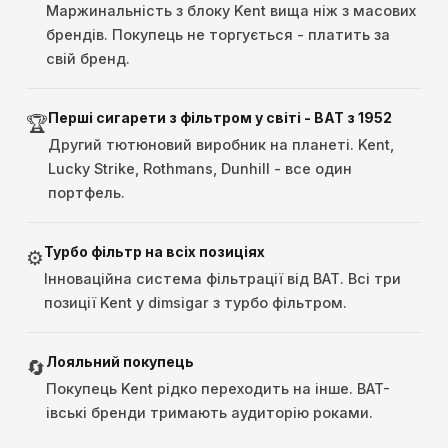
Маржинальність з блоку Kent вища ніж з масових
брендів. Покупець не торгується - платить за
свій бренд.
Перші сигарети з фільтром у світі - BAT з 1952
🏆
Другий тютюновий виробник на планеті. Kent,
Lucky Strike, Rothmans, Dunhill - все один
портфель.
Турбо фільтр на всіх позиціях
⚙️
Інноваційна система фільтрації від BAT. Всі три
позиції Kent у dimsigar з турбо фільтром.
Лояльний покупець
🔄
Покупець Kent рідко переходить на інше. BAT-
івські бренди тримають аудиторію роками.