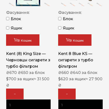
Фасування:
Фасування:
Блок
Блок
Ящик
Ящик
В Кошик
В Кошик
Kent (8) King Size —
Kent 8 Blue KS —
Черновцы сигарети з
сигарети з турбо
турбо фільтром
фільтром
₴
670
₴
650
за блок
₴
660
₴
640
за блок
$
700
за ящик
≈ 31 500
$
620
за ящик
≈ 27 900
₴
₴
−
−