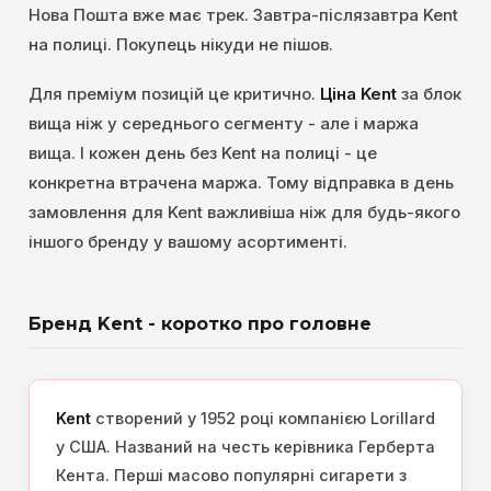
Нова Пошта вже має трек. Завтра-післязавтра Kent
на полиці. Покупець нікуди не пішов.
Для преміум позицій це критично.
Ціна Kent
за блок
вища ніж у середнього сегменту - але і маржа
вища. І кожен день без Kent на полиці - це
конкретна втрачена маржа. Тому відправка в день
замовлення для Kent важливіша ніж для будь-якого
іншого бренду у вашому асортименті.
Бренд Kent - коротко про головне
Kent
створений у 1952 році компанією Lorillard
у США. Названий на честь керівника Герберта
Кента. Перші масово популярні сигарети з