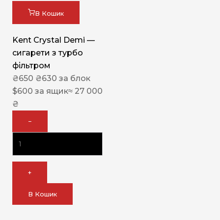
В Кошик
Kent Crystal Demi —
сигарети з турбо
фільтром
₴
650
₴
630
за блок
$
600
за ящик
≈ 27 000
₴
−
+
В Кошик