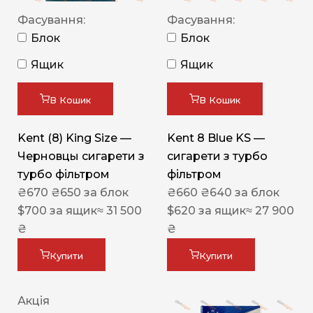
Фасування:
Фасування:
Блок
Блок
Ящик
Ящик
В Кошик
В Кошик
Kent (8) King Size —
Kent 8 Blue KS —
Черновцы сигарети з
сигарети з турбо
турбо фільтром
фільтром
₴
670
₴
650
за блок
₴
660
₴
640
за блок
$
700
за ящик
≈ 31 500
$
620
за ящик
≈ 27 900
₴
₴
Купити
Купити
Акція