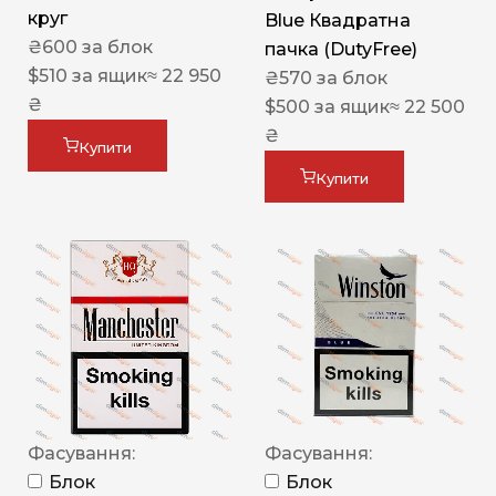
круг
Blue Квадратна
₴
600
за блок
пачка (DutyFree)
$
510
за ящик
≈ 22 950
₴
570
за блок
₴
$
500
за ящик
≈ 22 500
₴
Купити
Купити
Фасування:
Фасування:
Блок
Блок