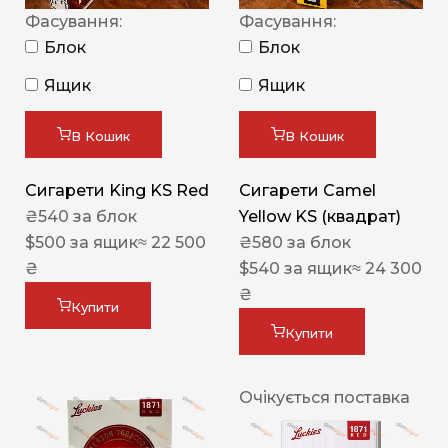
Фасування:
Фасування:
Блок
Блок
Ящик
Ящик
В Кошик
В Кошик
Сигарети King KS Red
Сигарети Camel
₴
540
за блок
Yellow KS (квадрат)
$
500
за ящик
≈ 22 500
₴
580
за блок
₴
$
540
за ящик
≈ 24 300
₴
Купити
Купити
Очікується поставка