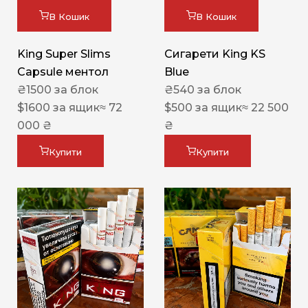
В Кошик
В Кошик
King Super Slims
Сигарети King KS
Capsule ментол
Blue
₴
1500
за блок
₴
540
за блок
$
1600
за ящик
≈ 72
$
500
за ящик
≈ 22 500
000 ₴
₴
Купити
Купити