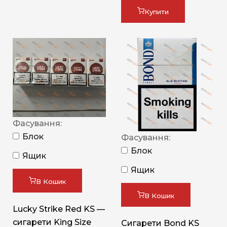
Купити
Фасування:
Блок
Фасування:
Блок
Ящик
Ящик
В Кошик
В Кошик
Lucky Strike Red KS —
сигарети King Size
Сигарети Bond KS