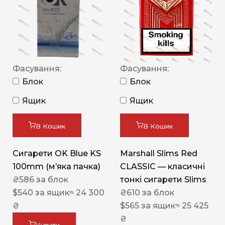
Фасування:
Фасування:
Блок
Блок
Ящик
Ящик
В Кошик
В Кошик
Сигарети OK Blue KS
Marshall Slims Red
100mm (м’яка пачка)
CLASSIC — класичні
₴
586
за блок
тонкі сигарети Slims
$
540
за ящик
≈ 24 300
₴
610
за блок
₴
$
565
за ящик
≈ 25 425
₴