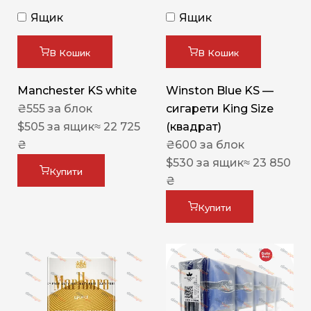
Ящик
Ящик
В Кошик
В Кошик
Manchester KS white
Winston Blue KS —
₴
555
за блок
сигарети King Size
$
505
за ящик
≈ 22 725
(квадрат)
₴
₴
600
за блок
$
530
за ящик
≈ 23 850
Купити
₴
Купити