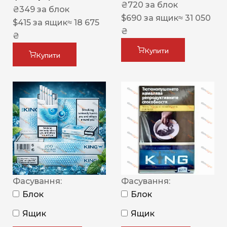
₴
720
за блок
₴
349
за блок
$
690
за ящик
≈ 31 050
$
415
за ящик
≈ 18 675
₴
₴
Купити
Купити
Фасування:
Фасування:
Блок
Блок
Ящик
Ящик