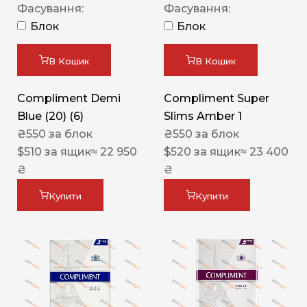
Фасування:
Фасування:
Блок
Блок
В Кошик
В Кошик
Compliment Demi
Compliment Super
Blue (20) (6)
Slims Amber 1
₴
550
за блок
₴
550
за блок
$
510
за ящик
≈ 22 950
$
520
за ящик
≈ 23 400
₴
₴
Купити
Купити