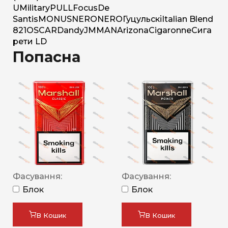
U
Military
PULL
Focus
De
Santis
MONUS
NERO
NERO
Гуцульскі
Italian Blend
821
OSCAR
Dandy
JM
MAN
Arizona
Cigaronne
Сига
рети LD
Попасна
Фасування:
Фасування:
Блок
Блок
В Кошик
В Кошик