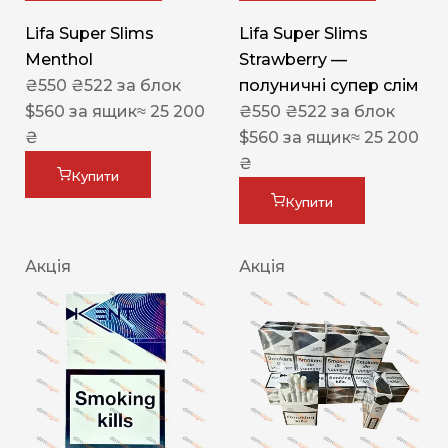
Lifa Super Slims
Lifa Super Slims
Menthol
Strawberry —
₴
550
₴
522
за блок
полуничні супер слім
$
560
за ящик
≈ 25 200
₴
550
₴
522
за блок
₴
$
560
за ящик
≈ 25 200
₴
Купити
Купити
Акція
Акція