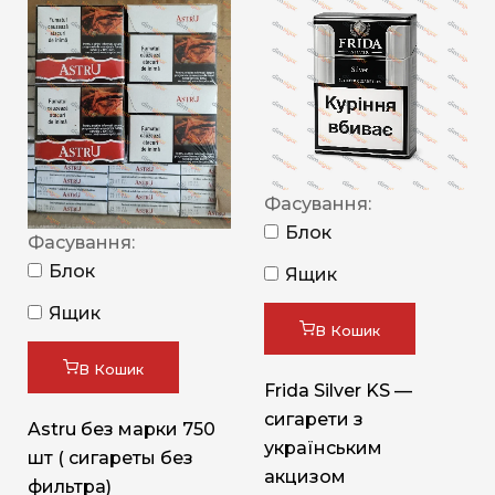
Фасування:
Блок
Фасування:
Блок
Ящик
Ящик
В Кошик
В Кошик
Frida Silver KS —
сигарети з
Astru без марки 750
українським
шт ( сигареты без
акцизом
фильтра)