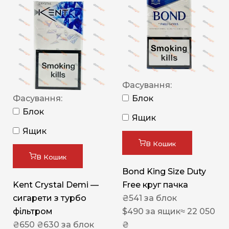
Фасування:
Фасування:
Блок
Блок
Ящик
Ящик
В Кошик
В Кошик
Bond King Size Duty
Kent Crystal Demi —
Free круг пачка
сигарети з турбо
₴
541
за блок
фільтром
$
490
за ящик
≈ 22 050
₴
650
₴
630
за блок
₴