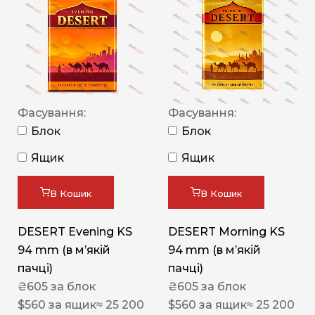
Фасування:
Фасування:
Блок
Блок
Ящик
Ящик
В Кошик
В Кошик
DESERT Evening KS
DESERT Morning KS
94 mm (в мʼякій
94 mm (в мʼякій
пачці)
пачці)
₴
605
за блок
₴
605
за блок
$
560
за ящик
≈ 25 200
$
560
за ящик
≈ 25 200