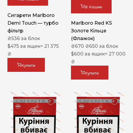
В Кошик
Сигарети Marlboro
Demi Touch — турбо
Marlboro Red KS
фільтр
Золоте Кільце
₴
536
за блок
(Флажок)
$
475
за ящик
≈ 21 375
₴
670
₴
650
за блок
₴
$
600
за ящик
≈ 27 000
₴
Купити
Купити