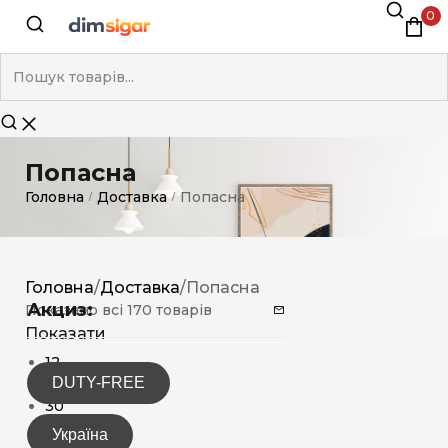
0
Попасна
Головна
Доставка
Попасна
/
/
Головна
/
Доставка
/
Попасна
Акциз:
Показано всі 170 товарів
Показати
12
DUTY-FREE
15
30
Україна