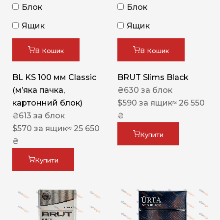
Блок
Блок
Ящик
Ящик
В Кошик
В Кошик
BL KS 100 мм Classic
BRUT Slims Black
(м’яка пачка,
₴
630
за блок
картонний блок)
$
590
за ящик
≈ 26 550
₴
613
за блок
₴
$
570
за ящик
≈ 25 650
Купити
₴
Купити