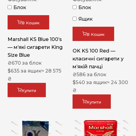
Блок
Блок
Ящик
В Кошик
В Кошик
Marshall KS Blue 100’s
— м’які сигарети King
OK KS 100 Red —
Size Blue
класичні сигарети у
₴
670
за блок
м’якій пачці
$
635
за ящик
≈ 28 575
₴
586
за блок
₴
$
540
за ящик
≈ 24 300
₴
Купити
Купити