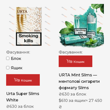
Фасування:
Фасування:
Блок
В Кошик
Ящик
URTA Mint Slims —
В Кошик
ментолові сигарети
формату Slims
Urta Super Slims
₴
630
за блок
White
$
610
за ящик
≈ 27 450
₴
630
за блок
₴