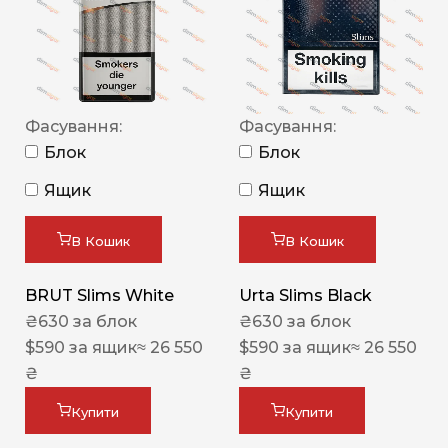
Фасування:
Фасування:
Блок
Блок
Ящик
Ящик
В Кошик
В Кошик
BRUT Slims White
Urta Slims Black
₴
630
за блок
₴
630
за блок
$
590
за ящик
≈ 26 550
$
590
за ящик
≈ 26 550
₴
₴
Купити
Купити