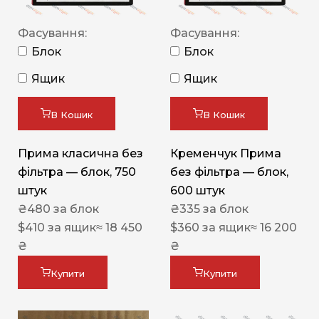
Фасування:
Фасування:
Блок
Блок
Ящик
Ящик
В Кошик
В Кошик
Прима класична без
Кременчук Прима
фільтра — блок, 750
без фільтра — блок,
штук
600 штук
₴
480
за блок
₴
335
за блок
$
410
за ящик
≈ 18 450
$
360
за ящик
≈ 16 200
₴
₴
Купити
Купити