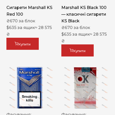
Сигарети Marshall KS
Marshall KS Black 100
Red 100
— класичні сигарети
₴
670
за блок
KS Black
$
635
за ящик
≈ 28 575
₴
670
за блок
₴
$
635
за ящик
≈ 28 575
₴
Купити
Купити
Фасування:
Фасування: