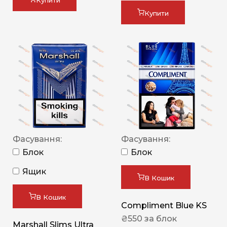
Купити
Купити
Фасування:
Фасування:
Блок
Блок
Ящик
В Кошик
В Кошик
Compliment Blue KS
₴
550
за блок
Marshall Slims Ultra