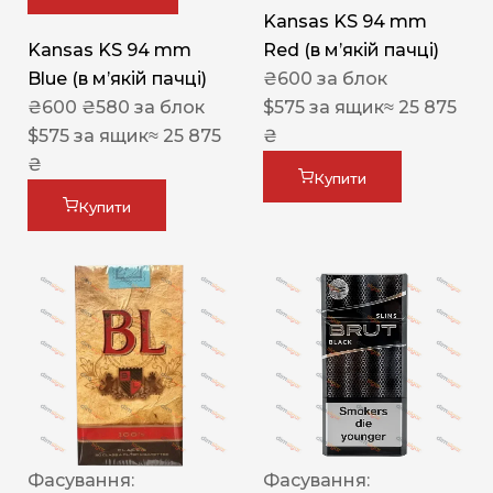
Kansas KS 94 mm
Kansas KS 94 mm
Red (в мʼякій пачці)
Blue (в мʼякій пачці)
₴
600
за блок
₴
600
₴
580
за блок
$
575
за ящик
≈ 25 875
$
575
за ящик
≈ 25 875
₴
₴
Купити
Купити
Фасування:
Фасування: