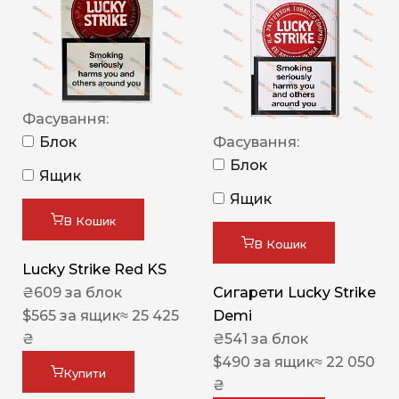
Фасування:
Блок
Фасування:
Блок
Ящик
Ящик
В Кошик
В Кошик
Lucky Strike Red KS
₴
609
за блок
Сигарети Lucky Strike
$
565
за ящик
≈ 25 425
Demi
₴
₴
541
за блок
$
490
за ящик
≈ 22 050
Купити
₴