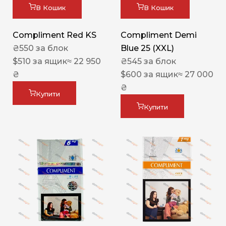
В Кошик
В Кошик
Compliment Red KS
Compliment Demi
₴
550
за блок
Blue 25 (XXL)
$
510
за ящик
≈ 22 950
₴
545
за блок
₴
$
600
за ящик
≈ 27 000
₴
Купити
Купити