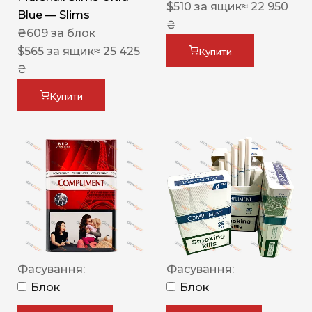
$
510
за ящик
≈ 22 950
Blue — Slims
₴
₴
609
за блок
$
565
за ящик
≈ 25 425
Купити
₴
Купити
Фасування:
Фасування:
Блок
Блок