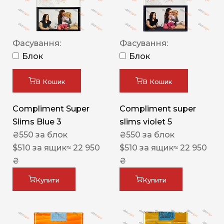
Фасування:
Фасування:
Блок
Блок
В Кошик
В Кошик
Compliment Super
Compliment super
Slims Blue 3
slims violet 5
₴
550
за блок
₴
550
за блок
$
510
за ящик
≈ 22 950
$
510
за ящик
≈ 22 950
₴
₴
Купити
Купити