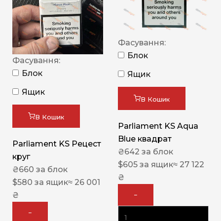
Фасування:
Блок
Фасування:
Блок
Ящик
Ящик
В Кошик
В Кошик
Parliament KS Aqua
Blue квадрат
Parliament KS Рецест
₴
642
за блок
круг
$
605
за ящик
≈ 27 122
₴
660
за блок
₴
$
580
за ящик
≈ 26 001
₴
−
−