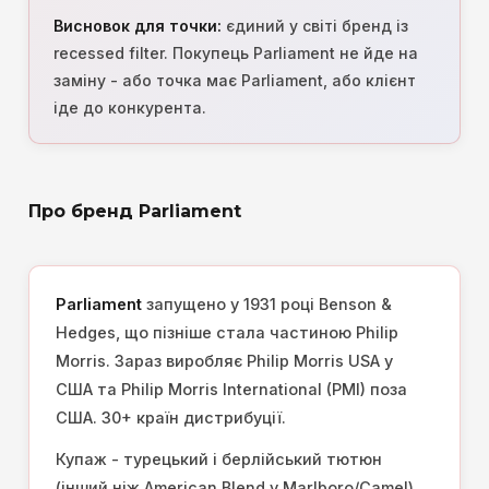
Висновок для точки:
єдиний у світі бренд із
recessed filter. Покупець Parliament не йде на
заміну - або точка має Parliament, або клієнт
іде до конкурента.
Про бренд Parliament
Parliament
запущено у 1931 році Benson &
Hedges, що пізніше стала частиною Philip
Morris. Зараз виробляє Philip Morris USA у
США та Philip Morris International (PMI) поза
США. 30+ країн дистрибуції.
Купаж - турецький і берлійський тютюн
(інший ніж American Blend у Marlboro/Camel).