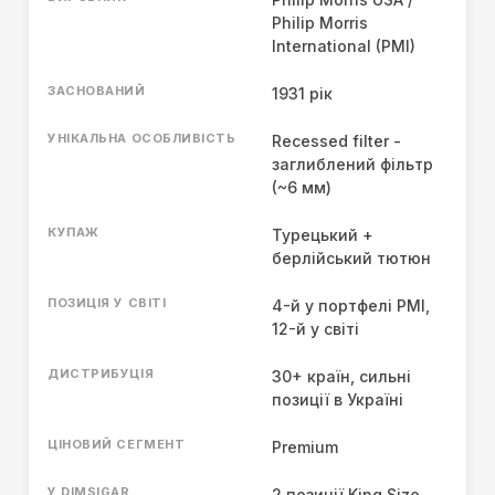
Philip Morris
International (PMI)
ЗАСНОВАНИЙ
1931 рік
УНІКАЛЬНА ОСОБЛИВІСТЬ
Recessed filter -
заглиблений фільтр
(~6 мм)
КУПАЖ
Турецький +
берлійський тютюн
ПОЗИЦІЯ У СВІТІ
4-й у портфелі PMI,
12-й у світі
ДИСТРИБУЦІЯ
30+ країн, сильні
позиції в Україні
ЦІНОВИЙ СЕГМЕНТ
Premium
У DIMSIGAR
2 позиції King Size