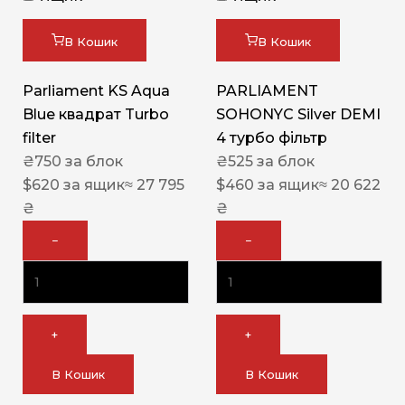
В Кошик
В Кошик
Parliament KS Aqua
PARLIAMENT
Blue квадрат Turbo
SOHONYC Silver DEMI
filter
4 турбо фільтр
₴
750
за блок
₴
525
за блок
$
620
за ящик
≈ 27 795
$
460
за ящик
≈ 20 622
₴
₴
−
−
+
+
В Кошик
В Кошик