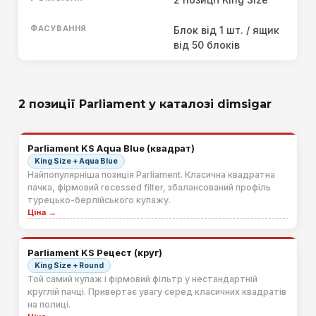
ФАСУВАННЯ
Блок від 1 шт. / ящик
від 50 блоків
2 позиції Parliament у каталозі dimsigar
Parliament KS Aqua Blue (квадрат)
King Size + Aqua Blue
Найпопулярніша позиція Parliament. Класична квадратна
пачка, фірмовий recessed filter, збалансований профіль
турецько-берлійського купажу.
Ціна →
Parliament KS Рецест (круг)
King Size + Round
Той самий купаж і фірмовий фільтр у нестандартній
круглій пачці. Привертає увагу серед класичних квадратів
на полиці.