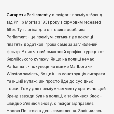
Сигарети Parliament
у dimsigar - преміум-бренд
від Philip Morris з 1931 року з фірмовим recessed
filter. Тут логіка для оптовика особлива.
Parliament - це преміум-сегмент де покупці
платять додаткові гроші саме за заглиблений
фільтр. У них чіткий смаковий профіль турецько-
берлійського купажу. Якщо на полиці немає
Parliament - покупець не візьме Marlboro чи
Winston замість, бо це інша конструкція сигарети
та інший купаж. Він просто йде до сусідньої
точки. Тому для преміум-сегменту критично щоб
бренд завжди був на полиці, а закінчився блок -
швидко з'явився знову. dimsigar відправляє
Новою Поштою в день замовлення. Закінчилась