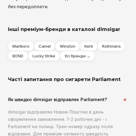
без передоплати.
Інші преміум-бренди в каталозі dimsigar
Marlboro
Camel
Winston
Kent
Rothmans
BOND
Lucky Strike
Усі бренди →
Часті запитання про сигарети Parliament
Як швидко dimsigar відправляє Parliament?
dimsigar відправляє Новою Поштою в день
оформлення замовлення. 1-2 робочих дні - і
Parliament на полиці. Трек-номер одразу після
відправки. Для преміум-сегменту швидкість