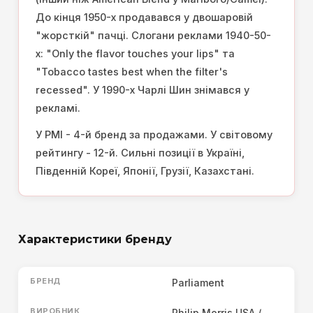
До кінця 1950-х продавався у двошаровій
"жорсткій" пачці. Слогани реклами 1940-50-
х: "Only the flavor touches your lips" та
"Tobacco tastes best when the filter's
recessed". У 1990-х Чарлі Шин знімався у
рекламі.
У PMI - 4-й бренд за продажами. У світовому
рейтингу - 12-й. Сильні позиції в Україні,
Південній Кореї, Японії, Грузії, Казахстані.
Характеристики бренду
БРЕНД
Parliament
ВИРОБНИК
Philip Morris USA /