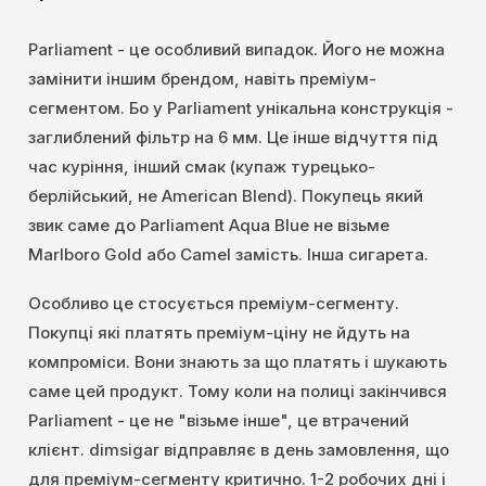
Parliament - це особливий випадок. Його не можна
замінити іншим брендом, навіть преміум-
сегментом. Бо у Parliament унікальна конструкція -
заглиблений фільтр на 6 мм. Це інше відчуття під
час куріння, інший смак (купаж турецько-
берлійський, не American Blend). Покупець який
звик саме до Parliament Aqua Blue не візьме
Marlboro Gold або Camel замість. Інша сигарета.
Особливо це стосується преміум-сегменту.
Покупці які платять преміум-ціну не йдуть на
компроміси. Вони знають за що платять і шукають
саме цей продукт. Тому коли на полиці закінчився
Parliament - це не "візьме інше", це втрачений
клієнт. dimsigar відправляє в день замовлення, що
для преміум-сегменту критично. 1-2 робочих дні і