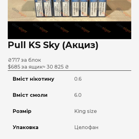
Pull KS Sky (Акциз)
₴
717
за блок
$
685
за ящик
≈ 30 825 ₴
Вміст нікотину
0.6
Вміст смоли
6.0
Розмір
King size
Упаковка
Целофан