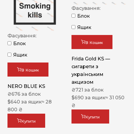
Фасування:
Блок
Ящик
Фасування:
В Кошик
Блок
Ящик
Frida Gold KS —
сигарети з
В Кошик
українським
акцизом
NERO BLUE KS
₴
721
за блок
₴
676
за блок
$
690
за ящик
≈ 31 050
$
640
за ящик
≈ 28
₴
800 ₴
Купити
Купити