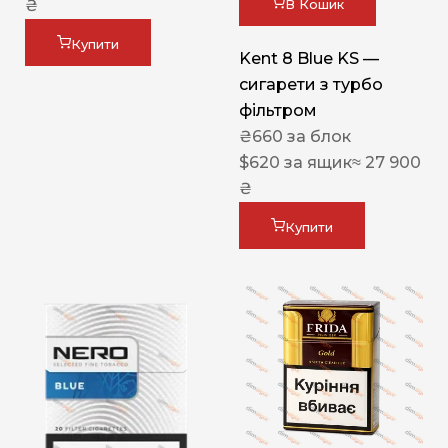
В Кошик
₴
Купити
Kent 8 Blue KS —
сигарети з турбо
фільтром
₴
660
за блок
$
620
за ящик
≈ 27 900
₴
Купити