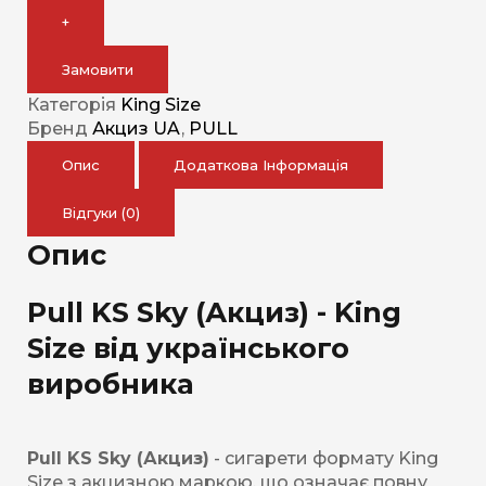
+
Замовити
Категорія
King Size
Бренд
Акциз UA
,
PULL
Опис
Додаткова Інформація
Відгуки (0)
Опис
Pull KS Sky (Акциз) - King
Size від українського
виробника
Pull KS Sky (Акциз)
- сигарети формату King
Size з акцизною маркою, що означає повну