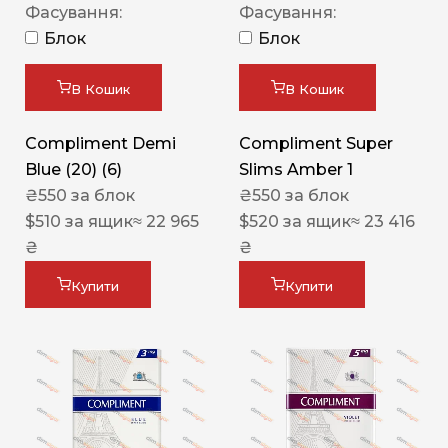
Фасування:
Фасування:
Блок
Блок
В Кошик
В Кошик
Compliment Demi
Compliment Super
Blue (20) (6)
Slims Amber 1
₴
550
за блок
₴
550
за блок
$
510
за ящик
≈ 22 965
$
520
за ящик
≈ 23 416
₴
₴
Купити
Купити