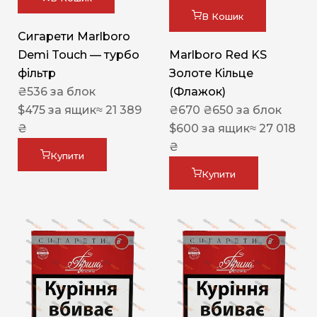
В Кошик
Сигарети Marlboro
Demi Touch — турбо
Marlboro Red KS
фільтр
Золоте Кільце
₴
536
за блок
(Флажок)
$
475
за ящик
≈ 21 389
₴
670
₴
650
за блок
₴
$
600
за ящик
≈ 27 018
₴
Купити
Купити