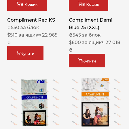
В Кошик
В Кошик
Compliment Red KS
Compliment Demi
₴
550
за блок
Blue 25 (XXL)
$
510
за ящик
≈ 22 965
₴
545
за блок
₴
$
600
за ящик
≈ 27 018
₴
Купити
Купити