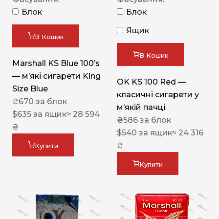
Блок
Блок
Ящик
В Кошик
В Кошик
Marshall KS Blue 100’s
— м’які сигарети King
OK KS 100 Red —
Size Blue
класичні сигарети у
₴
670
за блок
м’якій пачці
$
635
за ящик
≈ 28 594
₴
586
за блок
₴
$
540
за ящик
≈ 24 316
₴
Купити
Купити