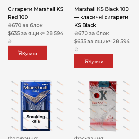
Сигарети Marshall KS
Marshall KS Black 100
Red 100
— класичні сигарети
₴
670
за блок
KS Black
$
635
за ящик
≈ 28 594
₴
670
за блок
₴
$
635
за ящик
≈ 28 594
₴
Купити
Купити
Фасування:
Фасування: