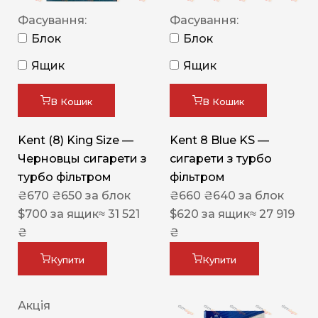
Фасування:
Фасування:
Блок
Блок
Ящик
Ящик
В Кошик
В Кошик
Kent (8) King Size —
Kent 8 Blue KS —
Черновцы сигарети з
сигарети з турбо
турбо фільтром
фільтром
₴
670
₴
650
за блок
₴
660
₴
640
за блок
$
700
за ящик
≈ 31 521
$
620
за ящик
≈ 27 919
₴
₴
Купити
Купити
Акція