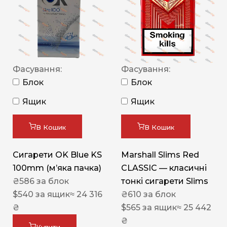
Фасування:
Фасування:
Блок
Блок
Ящик
Ящик
В Кошик
В Кошик
Сигарети OK Blue KS
Marshall Slims Red
100mm (м’яка пачка)
CLASSIC — класичні
₴
586
за блок
тонкі сигарети Slims
$
540
за ящик
≈ 24 316
₴
610
за блок
₴
$
565
за ящик
≈ 25 442
₴