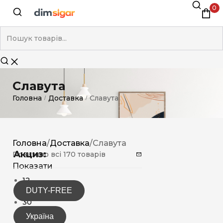
0
Славута
Головна
Доставка
Славута
/
/
Головна
/
Доставка
/
Славута
Акциз:
Показано всі 170 товарів
Показати
12
DUTY-FREE
15
30
Україна