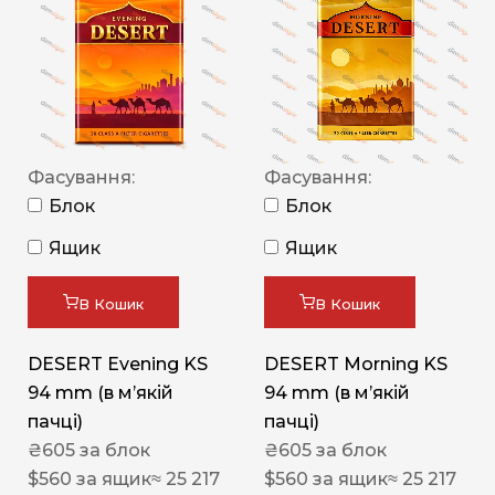
Фасування:
Фасування:
Блок
Блок
Ящик
Ящик
В Кошик
В Кошик
DESERT Evening KS
DESERT Morning KS
94 mm (в мʼякій
94 mm (в мʼякій
пачці)
пачці)
₴
605
за блок
₴
605
за блок
$
560
за ящик
≈ 25 217
$
560
за ящик
≈ 25 217