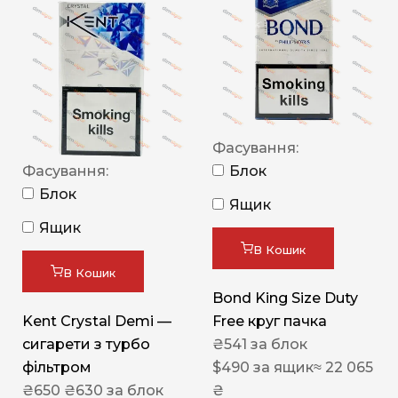
Фасування:
Фасування:
Блок
Блок
Ящик
Ящик
В Кошик
В Кошик
Bond King Size Duty
Kent Crystal Demi —
Free круг пачка
сигарети з турбо
₴
541
за блок
фільтром
$
490
за ящик
≈ 22 065
₴
650
₴
630
за блок
₴