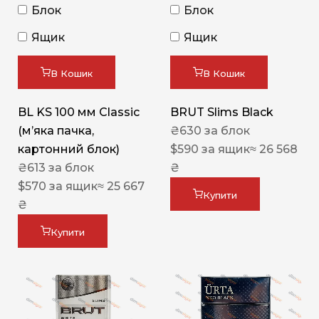
Блок
Блок
Ящик
Ящик
В Кошик
В Кошик
BL KS 100 мм Classic
BRUT Slims Black
(м’яка пачка,
₴
630
за блок
картонний блок)
$
590
за ящик
≈ 26 568
₴
613
за блок
₴
$
570
за ящик
≈ 25 667
Купити
₴
Купити