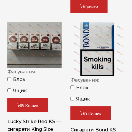
Купити
Фасування:
Блок
Фасування:
Блок
Ящик
Ящик
В Кошик
В Кошик
Lucky Strike Red KS —
сигарети King Size
Сигарети Bond KS