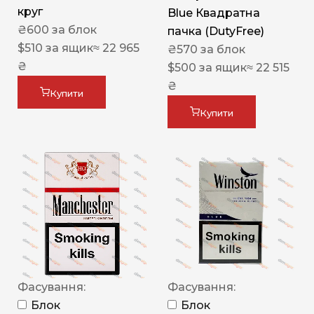
круг
Blue Квадратна
₴
600
за блок
пачка (DutyFree)
$
510
за ящик
≈ 22 965
₴
570
за блок
₴
$
500
за ящик
≈ 22 515
₴
Купити
Купити
Фасування:
Фасування:
Блок
Блок