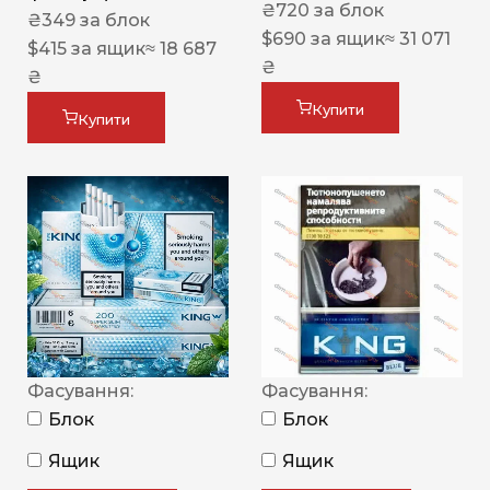
₴
720
за блок
₴
349
за блок
$
690
за ящик
≈ 31 071
$
415
за ящик
≈ 18 687
₴
₴
Купити
Купити
Фасування:
Фасування:
Блок
Блок
Ящик
Ящик