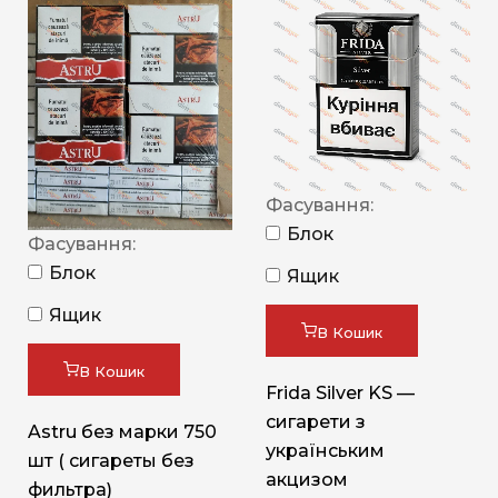
Фасування:
Блок
Фасування:
Блок
Ящик
Ящик
В Кошик
В Кошик
Frida Silver KS —
сигарети з
Astru без марки 750
українським
шт ( сигареты без
акцизом
фильтра)