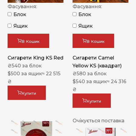
Фасування:
Фасування:
Блок
Блок
Ящик
Ящик
В Кошик
В Кошик
Сигарети King KS Red
Сигарети Camel
₴
540
за блок
Yellow KS (квадрат)
$
500
за ящик
≈ 22 515
₴
580
за блок
₴
$
540
за ящик
≈ 24 316
₴
Купити
Купити
Очікується поставка