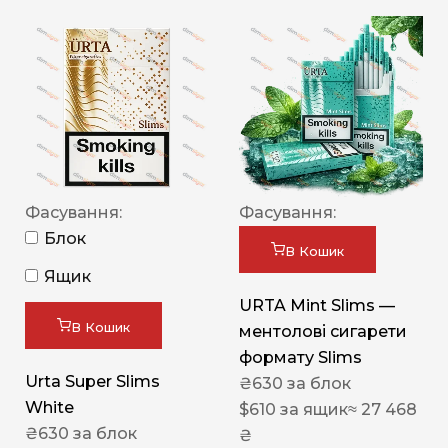
Фасування:
Фасування:
Блок
В Кошик
Ящик
URTA Mint Slims —
В Кошик
ментолові сигарети
формату Slims
Urta Super Slims
₴
630
за блок
White
$
610
за ящик
≈ 27 468
₴
630
за блок
₴