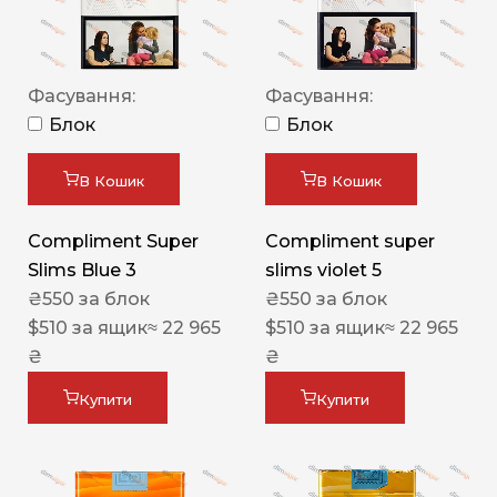
Фасування:
Фасування:
Блок
Блок
В Кошик
В Кошик
Compliment Super
Compliment super
Slims Blue 3
slims violet 5
₴
550
за блок
₴
550
за блок
$
510
за ящик
≈ 22 965
$
510
за ящик
≈ 22 965
₴
₴
Купити
Купити