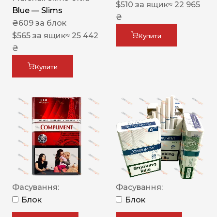
$
510
за ящик
≈ 22 965
Blue — Slims
₴
₴
609
за блок
$
565
за ящик
≈ 25 442
Купити
₴
Купити
Фасування:
Фасування:
Блок
Блок