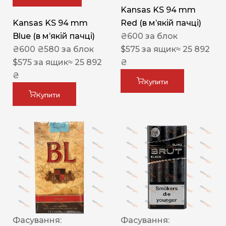
Kansas KS 94 mm
Kansas KS 94 mm
Red (в мʼякій пачці)
Blue (в мʼякій пачці)
₴
600
за блок
₴
600
₴
580
за блок
$
575
за ящик
≈ 25 892
$
575
за ящик
≈ 25 892
₴
₴
Купити
Купити
Фасування:
Фасування: