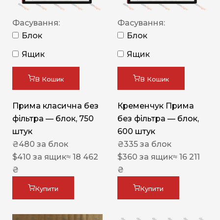
Фасування:
Фасування:
Блок
Блок
Ящик
Ящик
В Кошик
В Кошик
Прима класична без
Кременчук Прима
фільтра — блок, 750
без фільтра — блок,
штук
600 штук
₴
480
за блок
₴
335
за блок
$
410
за ящик
≈ 18 462
$
360
за ящик
≈ 16 211
₴
₴
Купити
Купити