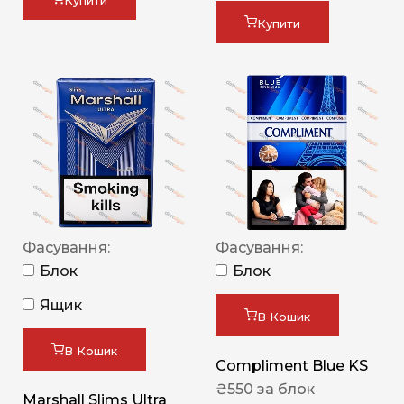
Купити
Купити
Фасування:
Фасування:
Блок
Блок
Ящик
В Кошик
В Кошик
Compliment Blue KS
₴
550
за блок
Marshall Slims Ultra