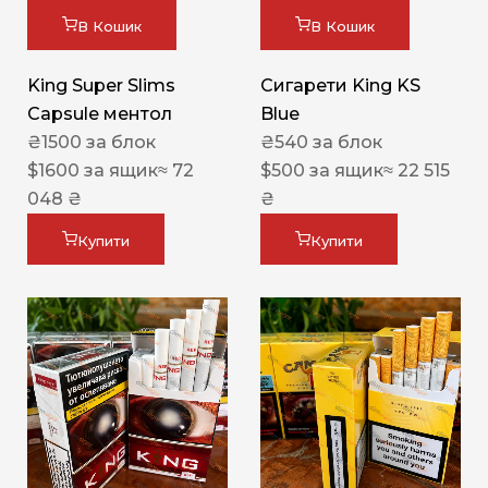
В Кошик
В Кошик
King Super Slims
Сигарети King KS
Capsule ментол
Blue
₴
1500
за блок
₴
540
за блок
$
1600
за ящик
≈ 72
$
500
за ящик
≈ 22 515
048 ₴
₴
Купити
Купити