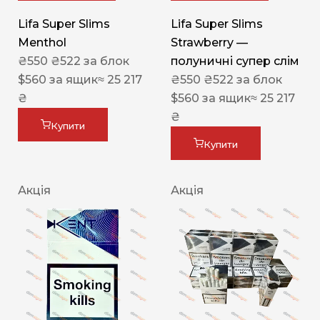
Lifa Super Slims
Lifa Super Slims
Menthol
Strawberry —
₴
550
₴
522
за блок
полуничні супер слім
$
560
за ящик
≈ 25 217
₴
550
₴
522
за блок
₴
$
560
за ящик
≈ 25 217
₴
Купити
Купити
Акція
Акція