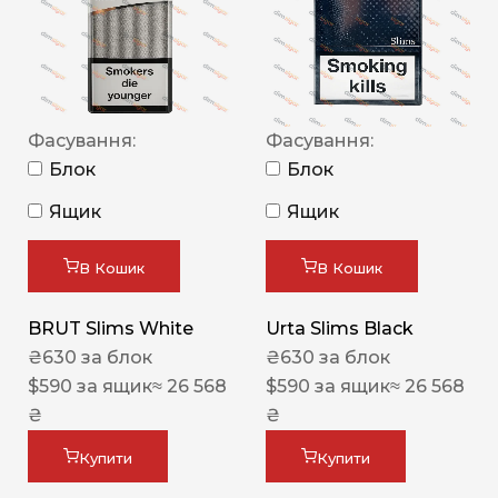
Фасування:
Фасування:
Блок
Блок
Ящик
Ящик
В Кошик
В Кошик
BRUT Slims White
Urta Slims Black
₴
630
за блок
₴
630
за блок
$
590
за ящик
≈ 26 568
$
590
за ящик
≈ 26 568
₴
₴
Купити
Купити