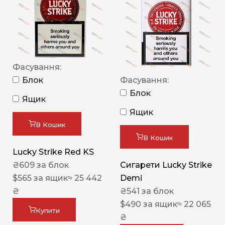
Фасування:
Блок
Фасування:
Блок
Ящик
Ящик
В Кошик
В Кошик
Lucky Strike Red KS
₴
609
за блок
Сигарети Lucky Strike
$
565
за ящик
≈ 25 442
Demi
₴
₴
541
за блок
$
490
за ящик
≈ 22 065
Купити
₴