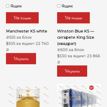
Ящик
Ящик
В Кошик
В Кошик
Manchester KS white
Winston Blue KS —
₴
555
за блок
сигарети King Size
$
505
за ящик
≈ 22 740
(квадрат)
₴
₴
600
за блок
$
530
за ящик
≈ 23 866
Купити
₴
Купити