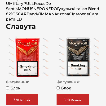
U
Military
PULL
Focus
De
Santis
MONUS
NERO
NERO
Гуцульскі
Italian Blend
821
OSCAR
Dandy
JM
MAN
Arizona
Cigaronne
Сига
рети LD
Славута
Фасування:
Фасування:
Блок
Блок
В Кошик
В Кошик