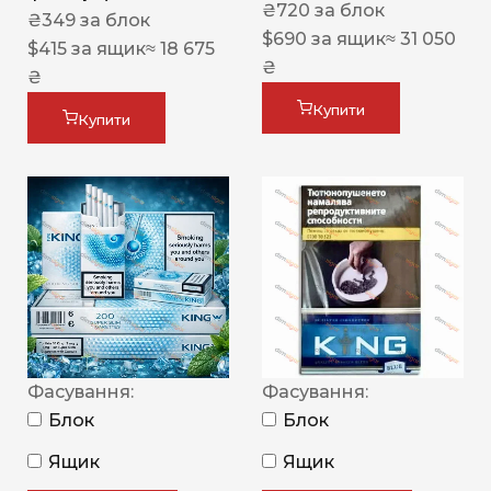
₴
720
за блок
₴
349
за блок
$
690
за ящик
≈ 31 050
$
415
за ящик
≈ 18 675
₴
₴
Купити
Купити
Фасування:
Фасування:
Блок
Блок
Ящик
Ящик