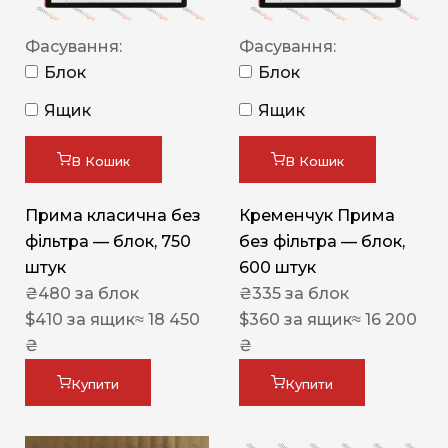
Фасування:
Фасування:
Блок
Блок
Ящик
Ящик
В Кошик
В Кошик
Прима класична без
Кременчук Прима
фільтра — блок, 750
без фільтра — блок,
штук
600 штук
₴
480
за блок
₴
335
за блок
$
410
за ящик
≈ 18 450
$
360
за ящик
≈ 16 200
₴
₴
Купити
Купити