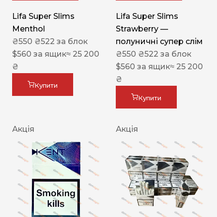
Lifa Super Slims
Lifa Super Slims
Menthol
Strawberry —
₴
550
₴
522
за блок
полуничні супер слім
$
560
за ящик
≈ 25 200
₴
550
₴
522
за блок
₴
$
560
за ящик
≈ 25 200
₴
Купити
Купити
Акція
Акція