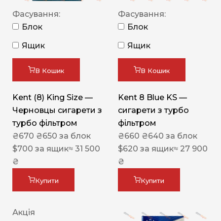
Фасування:
Фасування:
Блок
Блок
Ящик
Ящик
В Кошик
В Кошик
Kent (8) King Size —
Kent 8 Blue KS —
Черновцы сигарети з
сигарети з турбо
турбо фільтром
фільтром
₴
670
₴
650
за блок
₴
660
₴
640
за блок
$
700
за ящик
≈ 31 500
$
620
за ящик
≈ 27 900
₴
₴
Купити
Купити
Акція