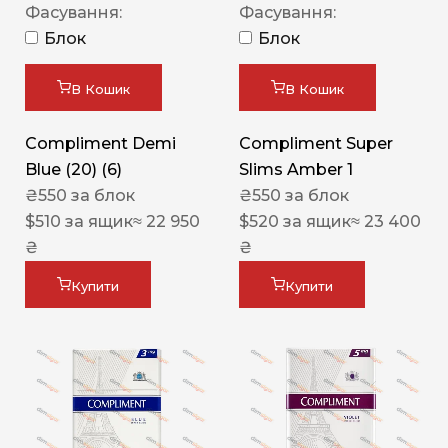
Фасування:
Фасування:
Блок
Блок
В Кошик
В Кошик
Compliment Demi
Compliment Super
Blue (20) (6)
Slims Amber 1
₴
550
за блок
₴
550
за блок
$
510
за ящик
≈ 22 950
$
520
за ящик
≈ 23 400
₴
₴
Купити
Купити