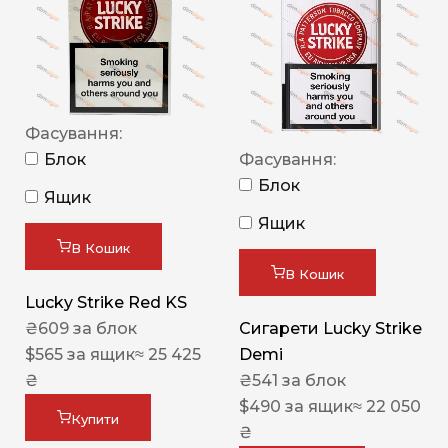
Фасування:
Блок
Фасування:
Блок
Ящик
Ящик
В Кошик
В Кошик
Lucky Strike Red KS
₴
609
за блок
Сигарети Lucky Strike
$
565
за ящик
≈ 25 425
Demi
₴
₴
541
за блок
$
490
за ящик
≈ 22 050
Купити
₴