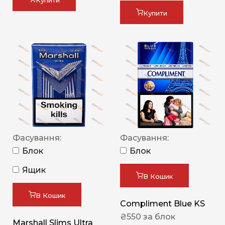
Купити
Купити
Фасування:
Фасування:
Блок
Блок
Ящик
В Кошик
В Кошик
Compliment Blue KS
₴
550
за блок
Marshall Slims Ultra