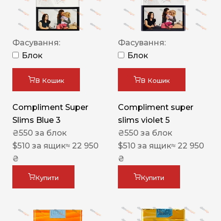
Фасування:
Фасування:
Блок
Блок
В Кошик
В Кошик
Compliment Super
Compliment super
Slims Blue 3
slims violet 5
₴
550
за блок
₴
550
за блок
$
510
за ящик
≈ 22 950
$
510
за ящик
≈ 22 950
₴
₴
Купити
Купити