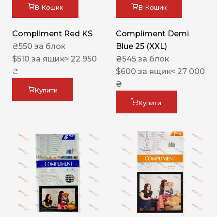
В Кошик
В Кошик
Compliment Red KS
Compliment Demi
₴
550
за блок
Blue 25 (XXL)
$
510
за ящик
≈ 22 950
₴
545
за блок
₴
$
600
за ящик
≈ 27 000
₴
Купити
Купити