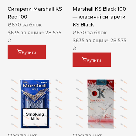
Сигарети Marshall KS
Marshall KS Black 100
Red 100
— класичні сигарети
₴
670
за блок
KS Black
$
635
за ящик
≈ 28 575
₴
670
за блок
₴
$
635
за ящик
≈ 28 575
₴
Купити
Купити
Фасування:
Фасування: