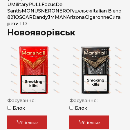
U
Military
PULL
Focus
De
Santis
MONUS
NERO
NERO
Гуцульскі
Italian Blend
821
OSCAR
Dandy
JM
MAN
Arizona
Cigaronne
Сига
рети LD
Новояворівськ
Фасування:
Фасування:
Блок
Блок
В Кошик
В Кошик