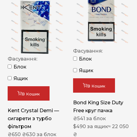
Фасування:
Фасування:
Блок
Блок
Ящик
Ящик
В Кошик
В Кошик
Bond King Size Duty
Kent Crystal Demi —
Free круг пачка
сигарети з турбо
₴
541
за блок
фільтром
$
490
за ящик
≈ 22 050
₴
650
₴
630
за блок
₴