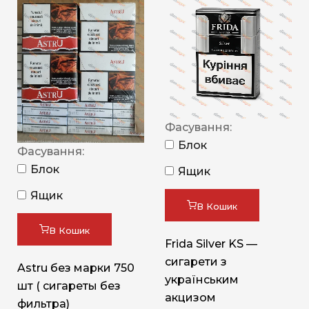
Фасування:
Блок
Фасування:
Блок
Ящик
Ящик
В Кошик
В Кошик
Frida Silver KS —
сигарети з
Astru без марки 750
українським
шт ( сигареты без
акцизом
фильтра)