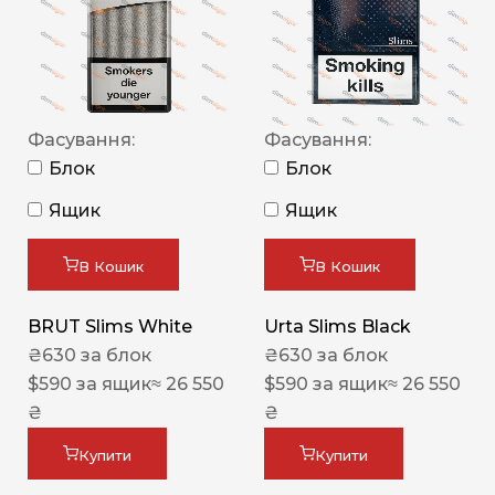
Фасування:
Фасування:
Блок
Блок
Ящик
Ящик
В Кошик
В Кошик
BRUT Slims White
Urta Slims Black
₴
630
за блок
₴
630
за блок
$
590
за ящик
≈ 26 550
$
590
за ящик
≈ 26 550
₴
₴
Купити
Купити