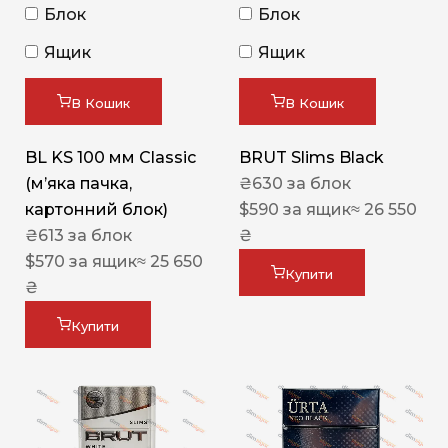
Блок
Блок
Ящик
Ящик
В Кошик
В Кошик
BL KS 100 мм Classic
BRUT Slims Black
(м’яка пачка,
₴
630
за блок
картонний блок)
$
590
за ящик
≈ 26 550
₴
613
за блок
₴
$
570
за ящик
≈ 25 650
Купити
₴
Купити