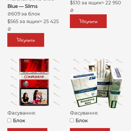
$
510
за ящик
≈ 22 950
Blue — Slims
₴
₴
609
за блок
$
565
за ящик
≈ 25 425
Купити
₴
Купити
Фасування:
Фасування:
Блок
Блок