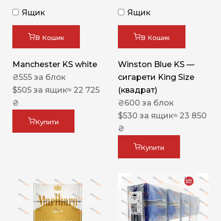
Ящик
Ящик
В Кошик
В Кошик
Manchester KS white
Winston Blue KS —
₴
555
за блок
сигарети King Size
$
505
за ящик
≈ 22 725
(квадрат)
₴
₴
600
за блок
$
530
за ящик
≈ 23 850
Купити
₴
Купити