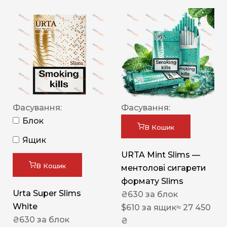
Фасування:
Фасування:
Блок
В Кошик
Ящик
URTA Mint Slims —
В Кошик
ментолові сигарети
формату Slims
Urta Super Slims
₴
630
за блок
White
$
610
за ящик
≈ 27 450
₴
630
за блок
₴