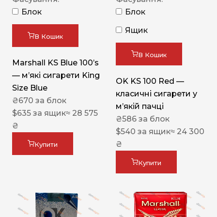
Блок
Блок
Ящик
В Кошик
В Кошик
Marshall KS Blue 100’s
— м’які сигарети King
OK KS 100 Red —
Size Blue
класичні сигарети у
₴
670
за блок
м’якій пачці
$
635
за ящик
≈ 28 575
₴
586
за блок
₴
$
540
за ящик
≈ 24 300
₴
Купити
Купити