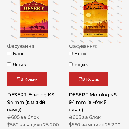
Фасування:
Фасування:
Блок
Блок
Ящик
Ящик
В Кошик
В Кошик
DESERT Evening KS
DESERT Morning KS
94 mm (в мʼякій
94 mm (в мʼякій
пачці)
пачці)
₴
605
за блок
₴
605
за блок
$
560
за ящик
≈ 25 200
$
560
за ящик
≈ 25 200