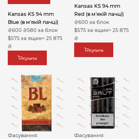
Kansas KS 94 mm
Kansas KS 94 mm
Red (в мʼякій пачці)
Blue (в мʼякій пачці)
₴
600
за блок
₴
600
₴
580
за блок
$
575
за ящик
≈ 25 875
$
575
за ящик
≈ 25 875
₴
₴
Купити
Купити
Фасування:
Фасування: