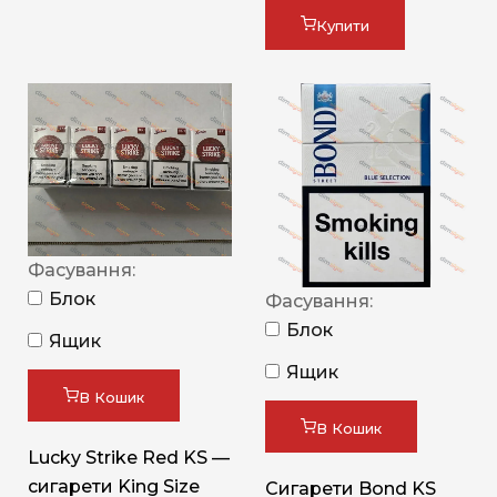
Купити
Фасування:
Блок
Фасування:
Блок
Ящик
Ящик
В Кошик
В Кошик
Lucky Strike Red KS —
сигарети King Size
Сигарети Bond KS