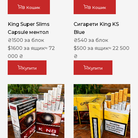
В Кошик
В Кошик
King Super Slims
Сигарети King KS
Capsule ментол
Blue
₴
1500
за блок
₴
540
за блок
$
1600
за ящик
≈ 72
$
500
за ящик
≈ 22 500
000 ₴
₴
Купити
Купити