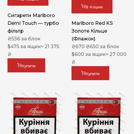
В Кошик
Сигарети Marlboro
Demi Touch — турбо
Marlboro Red KS
фільтр
Золоте Кільце
₴
536
за блок
(Флажок)
$
475
за ящик
≈ 21 375
₴
670
₴
650
за блок
₴
$
600
за ящик
≈ 27 000
₴
Купити
Купити