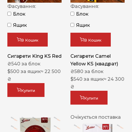
Фасування:
Фасування:
Блок
Блок
Ящик
Ящик
В Кошик
В Кошик
Сигарети King KS Red
Сигарети Camel
₴
540
за блок
Yellow KS (квадрат)
$
500
за ящик
≈ 22 500
₴
580
за блок
₴
$
540
за ящик
≈ 24 300
₴
Купити
Купити
Очікується поставка