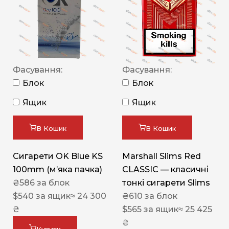
Фасування:
Фасування:
Блок
Блок
Ящик
Ящик
В Кошик
В Кошик
Сигарети OK Blue KS
Marshall Slims Red
100mm (м’яка пачка)
CLASSIC — класичні
₴
586
за блок
тонкі сигарети Slims
$
540
за ящик
≈ 24 300
₴
610
за блок
₴
$
565
за ящик
≈ 25 425
₴