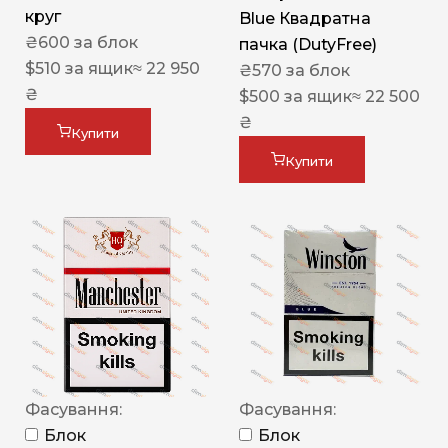
круг
Blue Квадратна
₴
600
за блок
пачка (DutyFree)
$
510
за ящик
≈ 22 950
₴
570
за блок
₴
$
500
за ящик
≈ 22 500
₴
Купити
Купити
Фасування:
Фасування:
Блок
Блок