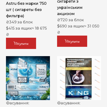
сигарети з
Astru без марки 750
українським
шт ( сигареты без
акцизом
фильтра)
₴
720
за блок
₴
349
за блок
$
690
за ящик
≈ 31 050
$
415
за ящик
≈ 18 675
₴
₴
Купити
Купити
Фасування:
Фасування: