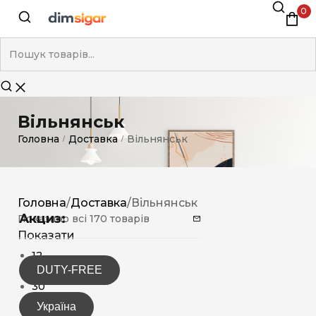
0
Вільнянськ
Головна
Доставка
Вільнянськ
/
/
Головна
/
Доставка
/
Вільнянськ
Акциз:
Показано всі 170 товарів
Показати
12
DUTY-FREE
15
30
Україна