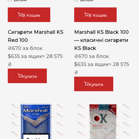
В Кошик
В Кошик
Сигарети Marshall KS
Marshall KS Black 100
Red 100
— класичні сигарети
₴
670
за блок
KS Black
$
635
за ящик
≈ 28 575
₴
670
за блок
₴
$
635
за ящик
≈ 28 575
₴
Купити
Купити