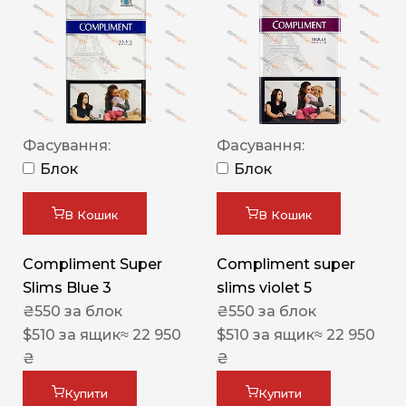
Фасування:
Фасування:
Блок
Блок
В Кошик
В Кошик
Compliment Super
Compliment super
Slims Blue 3
slims violet 5
₴
550
за блок
₴
550
за блок
$
510
за ящик
≈ 22 950
$
510
за ящик
≈ 22 950
₴
₴
Купити
Купити