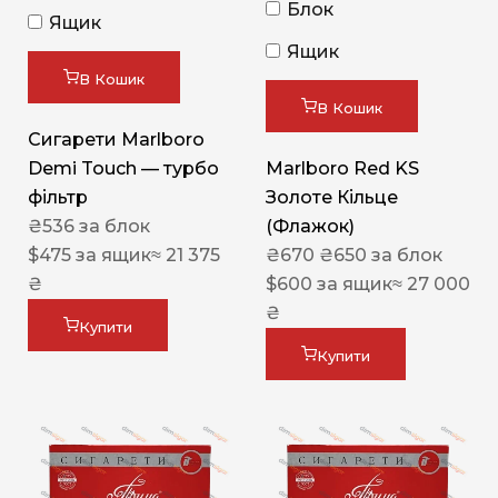
Блок
Ящик
Ящик
В Кошик
В Кошик
Сигарети Marlboro
Demi Touch — турбо
Marlboro Red KS
фільтр
Золоте Кільце
₴
536
за блок
(Флажок)
$
475
за ящик
≈ 21 375
₴
670
₴
650
за блок
₴
$
600
за ящик
≈ 27 000
₴
Купити
Купити