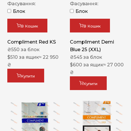
Фасування:
Фасування:
Блок
Блок
В Кошик
В Кошик
Compliment Red KS
Compliment Demi
₴
550
за блок
Blue 25 (XXL)
$
510
за ящик
≈ 22 950
₴
545
за блок
₴
$
600
за ящик
≈ 27 000
₴
Купити
Купити