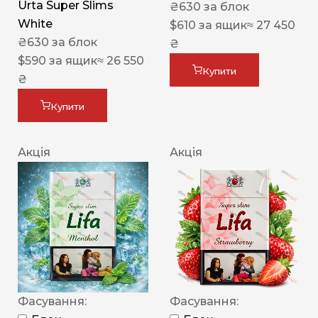
Urta Super Slims
₴
630
за блок
White
$
610
за ящик
≈ 27 450
₴
630
за блок
₴
$
590
за ящик
≈ 26 550
Купити
₴
Купити
Акція
Акція
Фасування:
Фасування: