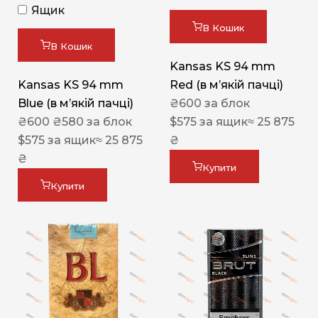
Ящик
В Кошик
В Кошик
Kansas KS 94 mm
Kansas KS 94 mm
Red (в мʼякій пачці)
Blue (в мʼякій пачці)
₴
600
за блок
₴
600
₴
580
за блок
$
575
за ящик
≈ 25 875
$
575
за ящик
≈ 25 875
₴
₴
Купити
Купити