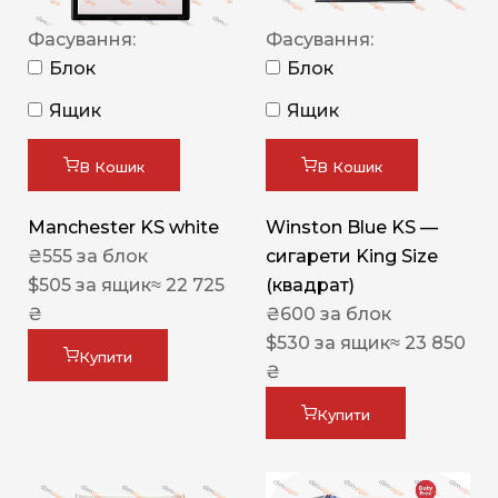
Фасування:
Фасування:
Блок
Блок
Ящик
Ящик
В Кошик
В Кошик
Manchester KS white
Winston Blue KS —
₴
555
за блок
сигарети King Size
$
505
за ящик
≈ 22 725
(квадрат)
₴
₴
600
за блок
$
530
за ящик
≈ 23 850
Купити
₴
Купити