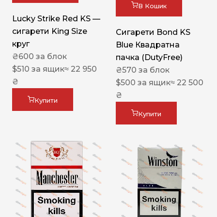
В Кошик
Lucky Strike Red KS —
сигарети King Size
Сигарети Bond KS
круг
Blue Квадратна
₴
600
за блок
пачка (DutyFree)
$
510
за ящик
≈ 22 950
₴
570
за блок
₴
$
500
за ящик
≈ 22 500
₴
Купити
Купити