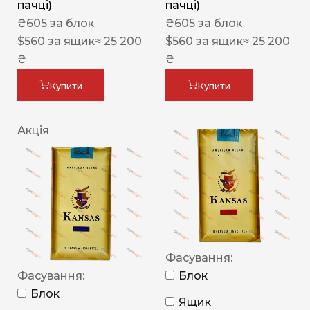
пачці)
пачці)
₴
605
за блок
₴
605
за блок
$
560
за ящик
≈ 25 200
$
560
за ящик
≈ 25 200
₴
₴
Купити
Купити
Акція
Фасування:
Фасування:
Блок
Блок
Ящик