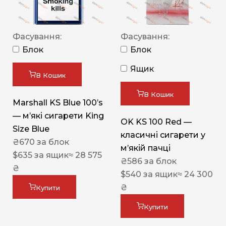
Фасування:
Фасування:
Блок
Блок
Ящик
В Кошик
В Кошик
Marshall KS Blue 100’s
— м’які сигарети King
OK KS 100 Red —
Size Blue
класичні сигарети у
₴
670
за блок
м’якій пачці
$
635
за ящик
≈ 28 575
₴
586
за блок
₴
$
540
за ящик
≈ 24 300
₴
Купити
Купити