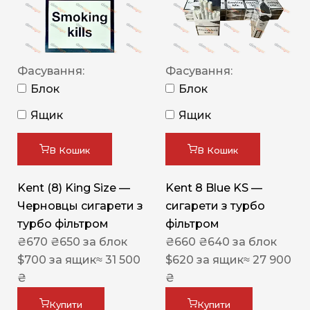
Фасування:
Фасування:
Блок
Блок
Ящик
Ящик
В Кошик
В Кошик
Kent (8) King Size —
Kent 8 Blue KS —
Черновцы сигарети з
сигарети з турбо
турбо фільтром
фільтром
₴
670
₴
650
за блок
₴
660
₴
640
за блок
$
700
за ящик
≈ 31 500
$
620
за ящик
≈ 27 900
₴
₴
Купити
Купити