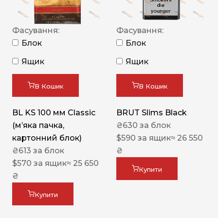
Фасування:
Фасування:
Блок
Блок
Ящик
Ящик
В Кошик
В Кошик
BL KS 100 мм Classic
BRUT Slims Black
(м’яка пачка,
₴
630
за блок
картонний блок)
$
590
за ящик
≈ 26 550
₴
613
за блок
₴
$
570
за ящик
≈ 25 650
Купити
₴
Купити