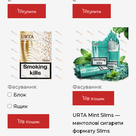
Купити
Купити
Фасування:
Фасування:
Блок
В Кошик
Ящик
URTA Mint Slims —
В Кошик
ментолові сигарети
формату Slims