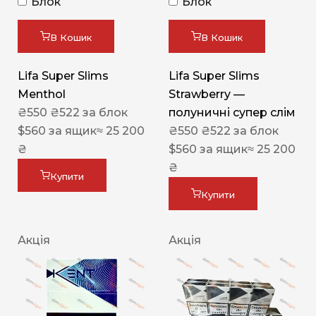
Блок
Блок
В Кошик
В Кошик
Lifa Super Slims
Lifa Super Slims
Menthol
Strawberry —
₴
550
₴
522
за блок
полуничні супер слім
$
560
за ящик
≈ 25 200
₴
550
₴
522
за блок
₴
$
560
за ящик
≈ 25 200
₴
Купити
Купити
Акція
Акція