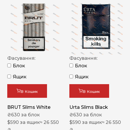
Фасування:
Фасування:
Блок
Блок
Ящик
Ящик
В Кошик
В Кошик
BRUT Slims White
Urta Slims Black
₴
630
за блок
₴
630
за блок
$
590
за ящик
≈ 26 550
$
590
за ящик
≈ 26 550
₴
₴