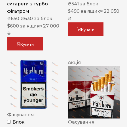
сигарети з турбо
₴
541
за блок
фільтром
$
490
за ящик
≈ 22 050
₴
650
₴
630
за блок
₴
$
600
за ящик
≈ 27 000
Купити
₴
Купити
Акція
Фасування:
Блок
Фасування: