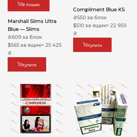
В Кошик
Compliment Blue KS
₴
550
за блок
Marshall Slims Ultra
$
510
за ящик
≈ 22 950
Blue — Slims
₴
₴
609
за блок
$
565
за ящик
≈ 25 425
Купити
₴
Купити