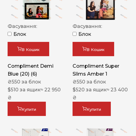
Фасування:
Фасування:
Блок
Блок
В Кошик
В Кошик
Compliment Demi
Compliment Super
Blue (20) (6)
Slims Amber 1
₴
550
за блок
₴
550
за блок
$
510
за ящик
≈ 22 950
$
520
за ящик
≈ 23 400
₴
₴
Купити
Купити