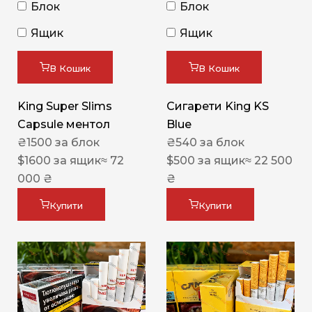
Блок
Блок
Ящик
Ящик
В Кошик
В Кошик
King Super Slims
Сигарети King KS
Capsule ментол
Blue
₴
1500
за блок
₴
540
за блок
$
1600
за ящик
≈ 72
$
500
за ящик
≈ 22 500
000 ₴
₴
Купити
Купити