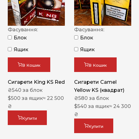
Фасування:
Фасування:
Блок
Блок
Ящик
Ящик
В Кошик
В Кошик
Сигарети King KS Red
Сигарети Camel
₴
540
за блок
Yellow KS (квадрат)
$
500
за ящик
≈ 22 500
₴
580
за блок
₴
$
540
за ящик
≈ 24 300
₴
Купити
Купити