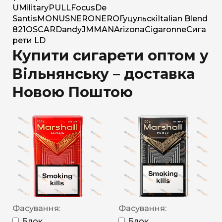
U
Military
PULL
Focus
De
Santis
MONUS
NERO
NERO
Гуцульскі
Italian Blend
821
OSCAR
Dandy
JM
MAN
Arizona
Cigaronne
Сига
рети LD
Купити сигарети оптом у
Вільнянську – доставка
Новою Поштою
Фасування:
Фасування:
Блок
Блок