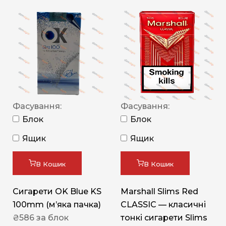
Фасування:
Фасування:
Блок
Блок
Ящик
Ящик
В Кошик
В Кошик
Сигарети OK Blue KS
Marshall Slims Red
100mm (м’яка пачка)
CLASSIC — класичні
₴
586
за блок
тонкі сигарети Slims