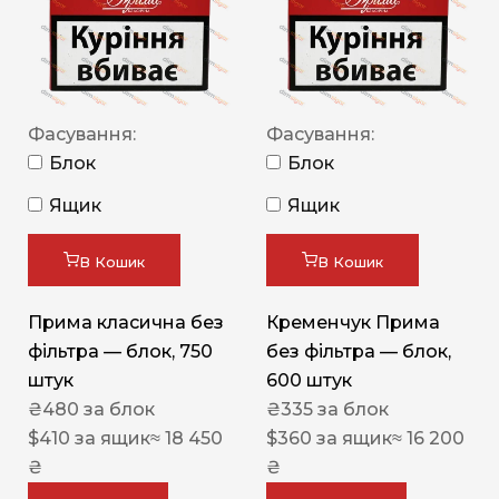
Фасування:
Фасування:
Блок
Блок
Ящик
Ящик
В Кошик
В Кошик
Прима класична без
Кременчук Прима
фільтра — блок, 750
без фільтра — блок,
штук
600 штук
₴
480
за блок
₴
335
за блок
$
410
за ящик
≈ 18 450
$
360
за ящик
≈ 16 200
₴
₴