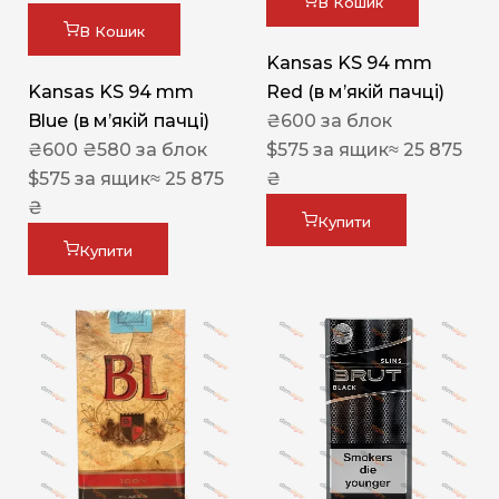
В Кошик
В Кошик
Kansas KS 94 mm
Kansas KS 94 mm
Red (в мʼякій пачці)
Blue (в мʼякій пачці)
₴
600
за блок
₴
600
₴
580
за блок
$
575
за ящик
≈ 25 875
$
575
за ящик
≈ 25 875
₴
₴
Купити
Купити