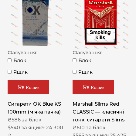
Фасування:
Фасування:
Блок
Блок
Ящик
Ящик
В Кошик
В Кошик
Сигарети OK Blue KS
Marshall Slims Red
100mm (м’яка пачка)
CLASSIC — класичні
₴
586
за блок
тонкі сигарети Slims
$
540
за ящик
≈ 24 300
₴
610
за блок
₴
$
565
за ящик
≈ 25 425