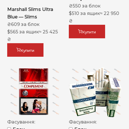
₴
550
за блок
Marshall Slims Ultra
$
510
за ящик
≈ 22 950
Blue — Slims
₴
₴
609
за блок
$
565
за ящик
≈ 25 425
Купити
₴
Купити
Фасування:
Фасування: