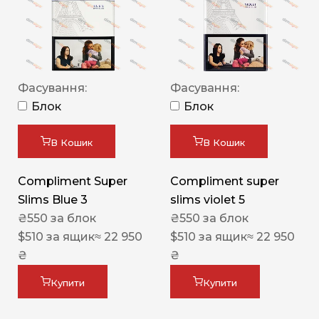
Фасування:
Фасування:
Блок
Блок
В Кошик
В Кошик
Compliment Super
Compliment super
Slims Blue 3
slims violet 5
₴
550
за блок
₴
550
за блок
$
510
за ящик
≈ 22 950
$
510
за ящик
≈ 22 950
₴
₴
Купити
Купити