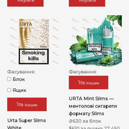
Купити
Купити
Фасування:
Фасування:
Блок
В Кошик
Ящик
URTA Mint Slims —
В Кошик
ментолові сигарети
формату Slims
Urta Super Slims
₴
630
за блок
White
$
610
за ящик
≈ 27 450