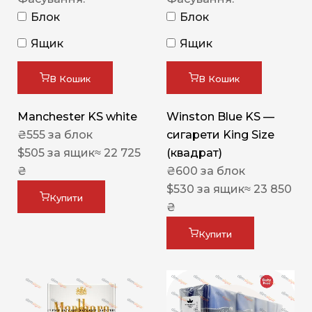
Блок
Блок
Ящик
Ящик
В Кошик
В Кошик
Manchester KS white
Winston Blue KS —
₴
555
за блок
сигарети King Size
$
505
за ящик
≈ 22 725
(квадрат)
₴
₴
600
за блок
$
530
за ящик
≈ 23 850
Купити
₴
Купити