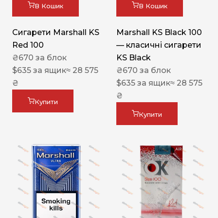
В Кошик
В Кошик
Сигарети Marshall KS
Marshall KS Black 100
Red 100
— класичні сигарети
₴
670
за блок
KS Black
$
635
за ящик
≈ 28 575
₴
670
за блок
₴
$
635
за ящик
≈ 28 575
₴
Купити
Купити