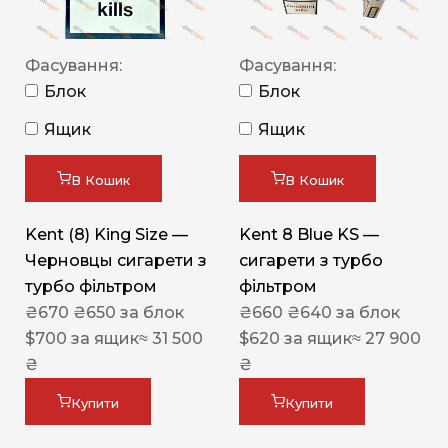
Фасування:
Фасування:
Блок
Блок
Ящик
Ящик
В Кошик
В Кошик
Kent (8) King Size —
Kent 8 Blue KS —
Черновцы сигарети з
сигарети з турбо
турбо фільтром
фільтром
₴
670
₴
650
за блок
₴
660
₴
640
за блок
$
700
за ящик
≈ 31 500
$
620
за ящик
≈ 27 900
₴
₴
Купити
Купити