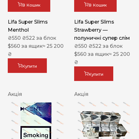
В Кошик
В Кошик
Lifa Super Slims
Lifa Super Slims
Menthol
Strawberry —
₴
550
₴
522
за блок
полуничні супер слім
$
560
за ящик
≈ 25 200
₴
550
₴
522
за блок
₴
$
560
за ящик
≈ 25 200
₴
Купити
Купити
Акція
Акція