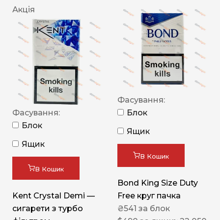
Акція
Фасування:
Фасування:
Блок
Блок
Ящик
Ящик
В Кошик
В Кошик
Bond King Size Duty
Kent Crystal Demi —
Free круг пачка
сигарети з турбо
₴
541
за блок