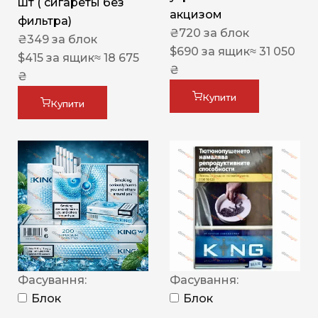
шт ( сигареты без
акцизом
фильтра)
₴
720
за блок
₴
349
за блок
$
690
за ящик
≈ 31 050
$
415
за ящик
≈ 18 675
₴
₴
Купити
Купити
Фасування:
Фасування:
Блок
Блок