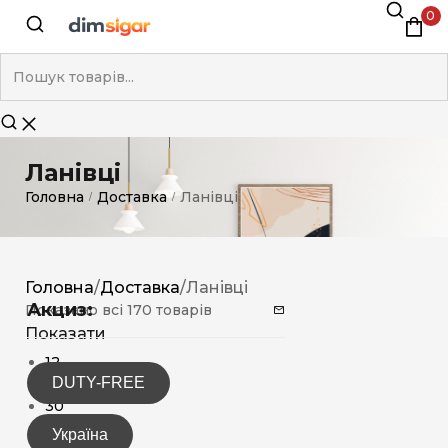
0
Ланівці
Головна
Доставка
Ланівці
/
/
Головна
/
Доставка
/
Ланівці
Акциз:
Показано всі 170 товарів
Показати
12
DUTY-FREE
15
30
Україна