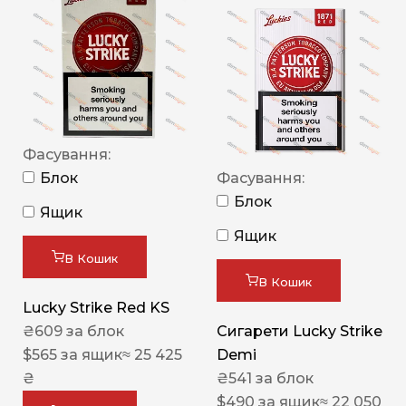
Фасування:
Блок
Фасування:
Блок
Ящик
Ящик
В Кошик
В Кошик
Lucky Strike Red KS
₴
609
за блок
Сигарети Lucky Strike
$
565
за ящик
≈ 25 425
Demi
₴
₴
541
за блок
$
490
за ящик
≈ 22 050