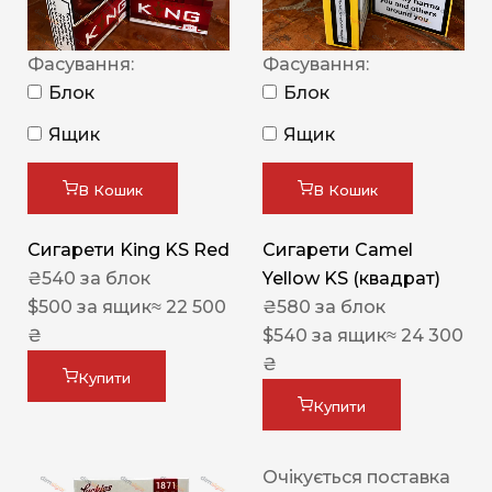
Фасування:
Фасування:
Блок
Блок
Ящик
Ящик
В Кошик
В Кошик
Сигарети King KS Red
Сигарети Camel
₴
540
за блок
Yellow KS (квадрат)
$
500
за ящик
≈ 22 500
₴
580
за блок
₴
$
540
за ящик
≈ 24 300
₴
Купити
Купити
Очікується поставка