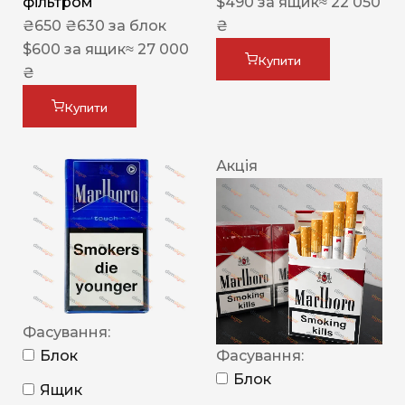
фільтром
$
490
за ящик
≈ 22 050
₴
650
₴
630
за блок
₴
$
600
за ящик
≈ 27 000
Купити
₴
Купити
Акція
Фасування:
Блок
Фасування:
Блок
Ящик