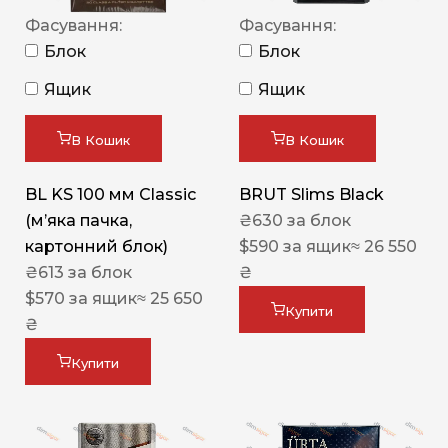
Фасування:
Фасування:
Блок
Блок
Ящик
Ящик
В Кошик
В Кошик
BL KS 100 мм Classic
BRUT Slims Black
(м’яка пачка,
₴
630
за блок
картонний блок)
$
590
за ящик
≈ 26 550
₴
613
за блок
₴
$
570
за ящик
≈ 25 650
Купити
₴
Купити