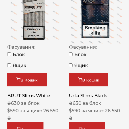
Фасування:
Фасування:
Блок
Блок
Ящик
Ящик
В Кошик
В Кошик
BRUT Slims White
Urta Slims Black
₴
630
за блок
₴
630
за блок
$
590
за ящик
≈ 26 550
$
590
за ящик
≈ 26 550
₴
₴