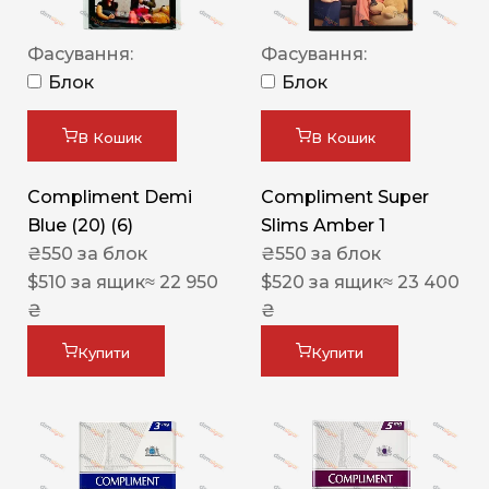
Фасування:
Фасування:
Блок
Блок
В Кошик
В Кошик
Compliment Demi
Compliment Super
Blue (20) (6)
Slims Amber 1
₴
550
за блок
₴
550
за блок
$
510
за ящик
≈ 22 950
$
520
за ящик
≈ 23 400
₴
₴
Купити
Купити