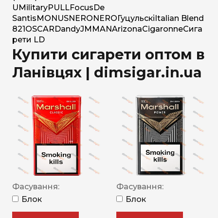
U
Military
PULL
Focus
De
Santis
MONUS
NERO
NERO
Гуцульскі
Italian Blend
821
OSCAR
Dandy
JM
MAN
Arizona
Cigaronne
Сига
рети LD
Купити сигарети оптом в
Ланівцях | dimsigar.in.ua
Фасування:
Фасування:
Блок
Блок