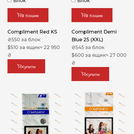
Блок
Блок
В Кошик
В Кошик
Compliment Red KS
Compliment Demi
₴
550
за блок
Blue 25 (XXL)
$
510
за ящик
≈ 22 950
₴
545
за блок
₴
$
600
за ящик
≈ 27 000
₴
Купити
Купити