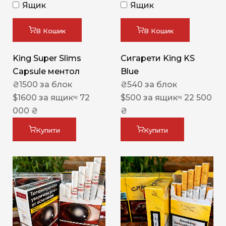
Ящик
Ящик
В Кошик
В Кошик
King Super Slims
Сигарети King KS
Capsule ментол
Blue
₴
1500
за блок
₴
540
за блок
$
1600
за ящик
≈ 72
$
500
за ящик
≈ 22 500
000 ₴
₴
Купити
Купити