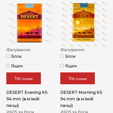
Фасування:
Фасування:
Блок
Блок
Ящик
Ящик
В Кошик
В Кошик
DESERT Evening KS
DESERT Morning KS
94 mm (в мʼякій
94 mm (в мʼякій
пачці)
пачці)
₴
605
за блок
₴
605
за блок