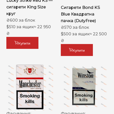
Lucky Strike Red KS —
сигарети King Size
Сигарети Bond KS
круг
Blue Квадратна
₴
600
за блок
пачка (DutyFree)
$
510
за ящик
≈ 22 950
₴
570
за блок
₴
$
500
за ящик
≈ 22 500
₴
Купити
Купити
Фасування:
Фасування: