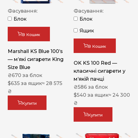
Фасування:
Фасування:
Блок
Блок
Ящик
В Кошик
В Кошик
Marshall KS Blue 100’s
— м’які сигарети King
OK KS 100 Red —
Size Blue
класичні сигарети у
₴
670
за блок
м’якій пачці
$
635
за ящик
≈ 28 575
₴
586
за блок
₴
$
540
за ящик
≈ 24 300
₴
Купити
Купити