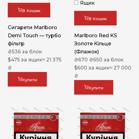
Ящик
В Кошик
В Кошик
Сигарети Marlboro
Demi Touch — турбо
Marlboro Red KS
фільтр
Золоте Кільце
₴
536
за блок
(Флажок)
$
475
за ящик
≈ 21 375
₴
670
₴
650
за блок
₴
$
600
за ящик
≈ 27 000
₴
Купити
Купити