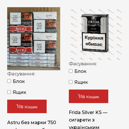
Фасування:
Блок
Фасування:
Блок
Ящик
Ящик
В Кошик
В Кошик
Frida Silver KS —
сигарети з
Astru без марки 750
українським