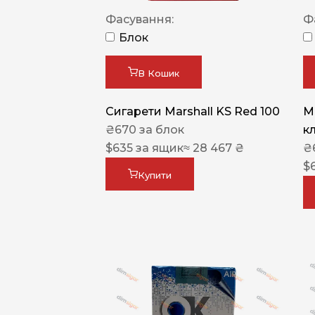
Фасування:
Ф
Блок
В Кошик
Сигарети Marshall KS Red 100
M
₴
670
за блок
к
$
635
за ящик
≈ 28 467 ₴
₴
$
Купити