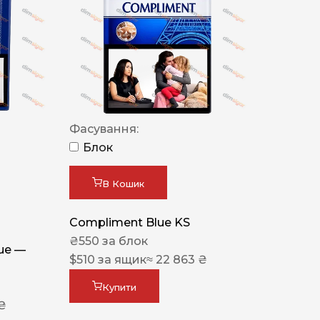
Фасування:
Блок
В Кошик
Compliment Blue KS
₴
550
за блок
lue —
$
510
за ящик
≈ 22 863 ₴
Купити
 ₴