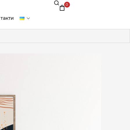
0
такти