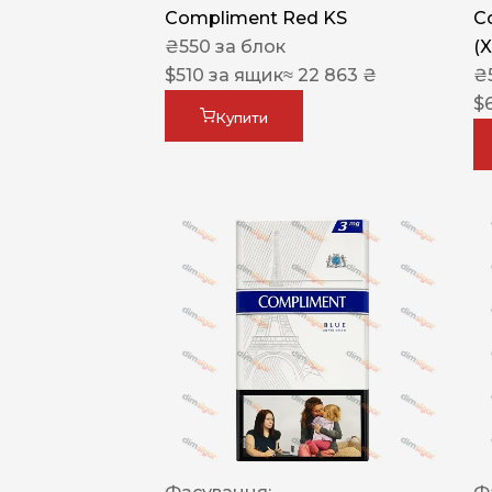
Compliment Red KS
C
₴
550
за блок
(
$
510
за ящик
≈ 22 863 ₴
₴
$
Купити