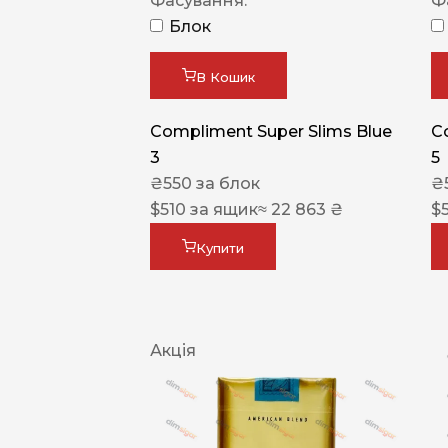
Фасування:
Ф
Блок
В Кошик
Compliment Super Slims Blue
C
3
5
₴
550
за блок
₴
$
510
за ящик
≈ 22 863 ₴
$
Купити
Акція