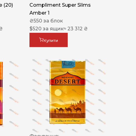
 (20)
Compliment Super Slims
Amber 1
₴
550
за блок
 ₴
$
520
за ящик
≈ 23 312 ₴
Купити