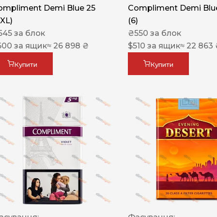
ompliment Demi Blue 25
Compliment Demi Blue
XXL)
(6)
545
за блок
₴
550
за блок
600
за ящик
≈ 26 898 ₴
$
510
за ящик
≈ 22 863
Купити
Купити