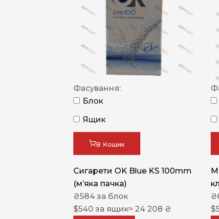
Фасування:
Ф
Блок
Ящик
В Кошик
Сигарети OK Blue KS 100mm
M
(м’яка пачка)
к
₴
584
за блок
₴
$
540
за ящик
≈ 24 208 ₴
$