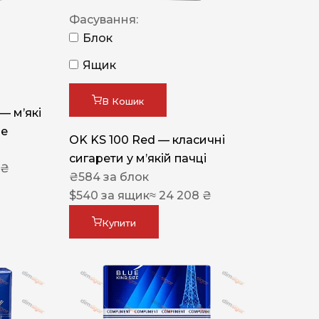
Фасування:
Блок
Ящик
В Кошик
 — м’які
ue
OK KS 100 Red — класичні
сигарети у м’якій пачці
 ₴
₴
584
за блок
$
540
за ящик
≈ 24 208 ₴
Купити