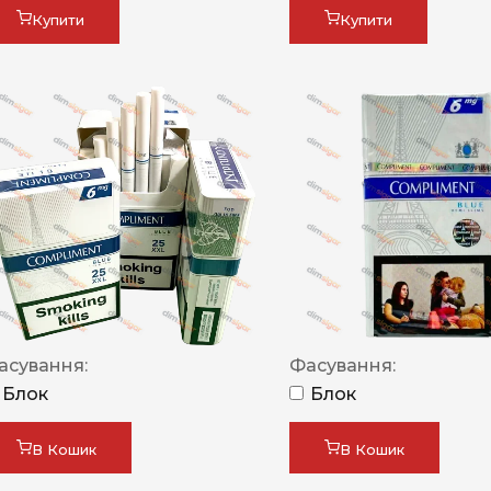
Купити
Купити
асування:
Фасування:
Блок
Блок
В Кошик
В Кошик