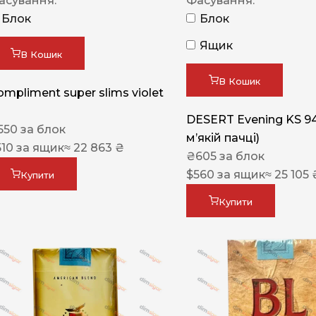
асування:
Фасування:
Блок
Блок
Ящик
В Кошик
В Кошик
ompliment super slims violet
DESERT Evening KS 9
550
за блок
мʼякій пачці)
510
за ящик
≈ 22 863 ₴
₴
605
за блок
$
560
за ящик
≈ 25 105 
Купити
Купити