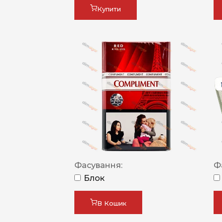
Купити
Фасування:
Ф
Блок
В Кошик