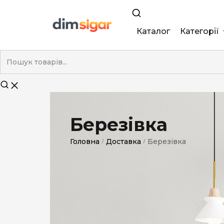
Каталог
Категорії
King Size
Demi
Super Slim
Березівка
Nano
Головна
Доставка
Березівка
/
/
Без фільтра
Duty-Free
Електронні
Смакові (кап