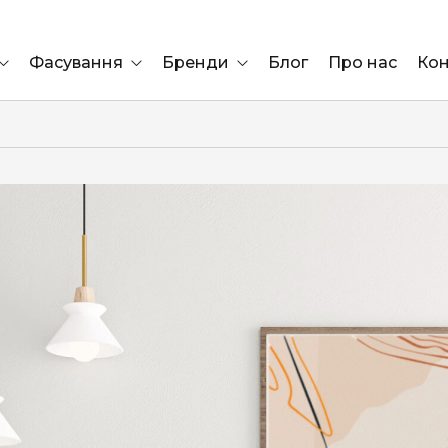
Фасування
Бренди
Блог
Про нас
Кон
Ящик
Elf Bar
Блок
Compliment
Львів
Marshall
Marlboro
OK
ÜRTA
сула)
Lifa
BRUT