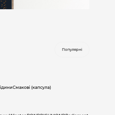
ідини
Смакові (капсула)