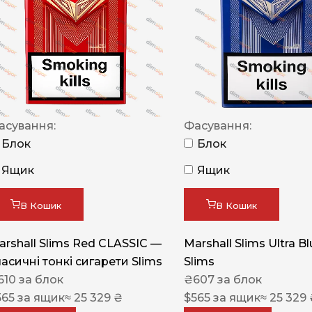
NERO
NERO
Гуцульскі
Italian Blend 821
OSCAR
асування:
Фасування:
Блок
Блок
Dandy
Ящик
Ящик
JM
MAN
В Кошик
В Кошик
Arizona
arshall Slims Red CLASSIC —
Marshall Slims Ultra B
Cigaronne
ласичні тонкі сигарети Slims
Slims
Сигарети LD
610
за блок
₴
607
за блок
565
за ящик
≈ 25 329 ₴
$
565
за ящик
≈ 25 329