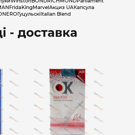
луки
Winston
BOND
RICHMOND
Parliament
MAN
Frida
King
Marvel
Акциз UA
Капсула
O
NERO
Гуцульскі
Italian Blend
і - доставка