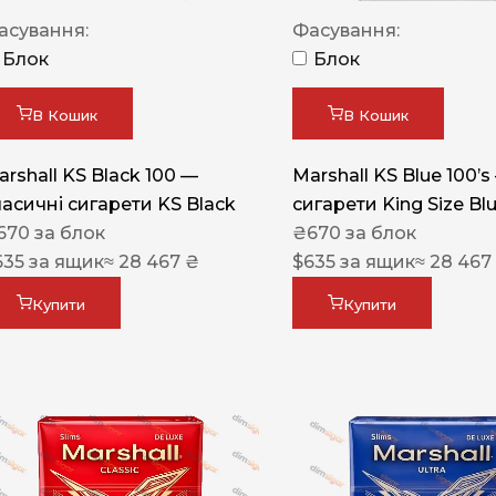
Акциз UA
асування:
Фасування:
Капсула (смак)
Блок
Блок
Manchester
В Кошик
В Кошик
Nistru
arshall KS Black 100 —
Marshall KS Blue 100’s
Leana
ласичні сигарети KS Black
сигарети King Size Bl
Montecristo
670
за блок
₴
670
за блок
635
за ящик
≈ 28 467 ₴
$
635
за ящик
≈ 28 467
ASTRU
Military
Купити
Купити
PULL
Focus
De Santis
MONUS