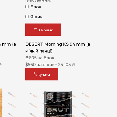
Фасування:
Блок
Ящик
В Кошик
4 mm (в
DESERT Morning KS 94 mm (в
мʼякій пачці)
₴
605
за блок
₴
$
560
за ящик
≈ 25 105 ₴
Купити