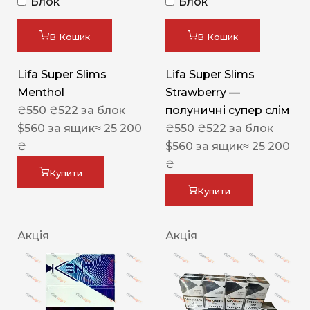
Блок
Блок
В Кошик
В Кошик
Lifa Super Slims
Lifa Super Slims
Menthol
Strawberry —
₴
550
₴
522
за блок
полуничні супер слім
$
560
за ящик
≈ 25 200
₴
550
₴
522
за блок
₴
$
560
за ящик
≈ 25 200
₴
Купити
Купити
Акція
Акція