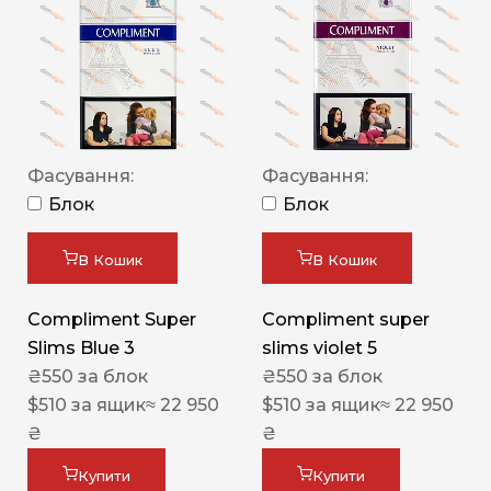
Фасування:
Фасування:
Блок
Блок
В Кошик
В Кошик
Compliment Super
Compliment super
Slims Blue 3
slims violet 5
₴
550
за блок
₴
550
за блок
$
510
за ящик
≈ 22 950
$
510
за ящик
≈ 22 950
₴
₴
Купити
Купити