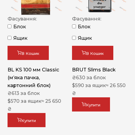
Фасування:
Фасування:
Блок
Блок
Ящик
Ящик
В Кошик
В Кошик
BL KS 100 мм Classic
BRUT Slims Black
(м’яка пачка,
₴
630
за блок
картонний блок)
$
590
за ящик
≈ 26 550
₴
613
за блок
₴
$
570
за ящик
≈ 25 650
Купити
₴
Купити