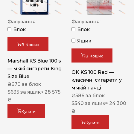
Фасування:
Фасування:
Блок
Блок
Ящик
В Кошик
В Кошик
Marshall KS Blue 100’s
— м’які сигарети King
OK KS 100 Red —
Size Blue
класичні сигарети у
₴
670
за блок
м’якій пачці
$
635
за ящик
≈ 28 575
₴
586
за блок
₴
$
540
за ящик
≈ 24 300
₴
Купити
Купити