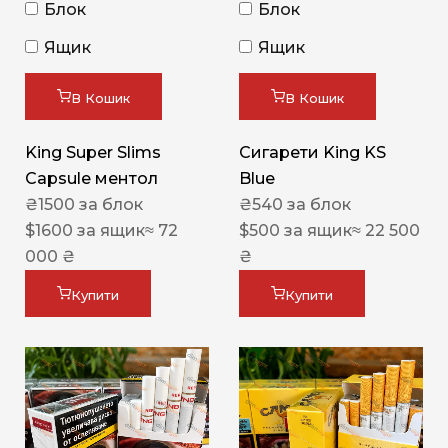
Блок
Блок
Ящик
Ящик
В Кошик
В Кошик
King Super Slims
Сигарети King KS
Capsule ментол
Blue
₴
1500
за блок
₴
540
за блок
$
1600
за ящик
≈ 72
$
500
за ящик
≈ 22 500
000 ₴
₴
Купити
Купити