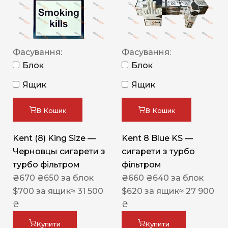
Фасування:
Фасування:
Блок
Блок
Ящик
Ящик
В Кошик
В Кошик
Kent (8) King Size —
Kent 8 Blue KS —
Черновцы сигарети з
сигарети з турбо
турбо фільтром
фільтром
₴
670
₴
650
за блок
₴
660
₴
640
за блок
$
700
за ящик
≈ 31 500
$
620
за ящик
≈ 27 900
₴
₴
Купити
Купити