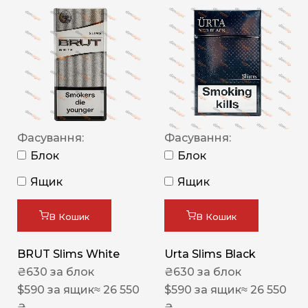
Фасування:
Фасування:
Блок
Блок
Ящик
Ящик
В Кошик
В Кошик
BRUT Slims White
Urta Slims Black
₴
630
за блок
₴
630
за блок
$
590
за ящик
≈ 26 550
$
590
за ящик
≈ 26 550
₴
₴