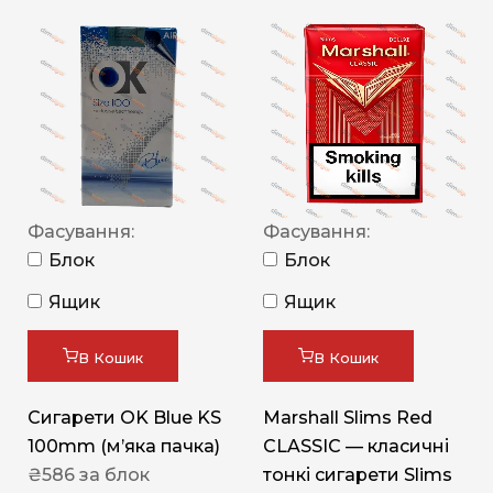
Фасування:
Фасування:
Блок
Блок
Ящик
Ящик
В Кошик
В Кошик
Сигарети OK Blue KS
Marshall Slims Red
100mm (м’яка пачка)
CLASSIC — класичні
₴
586
за блок
тонкі сигарети Slims