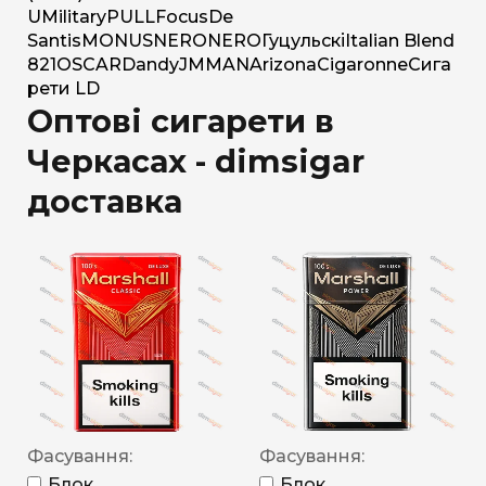
U
Military
PULL
Focus
De
Santis
MONUS
NERO
NERO
Гуцульскі
Italian Blend
821
OSCAR
Dandy
JM
MAN
Arizona
Cigaronne
Сига
рети LD
Оптові сигарети в
Черкасах - dimsigar
доставка
Фасування:
Фасування:
Блок
Блок