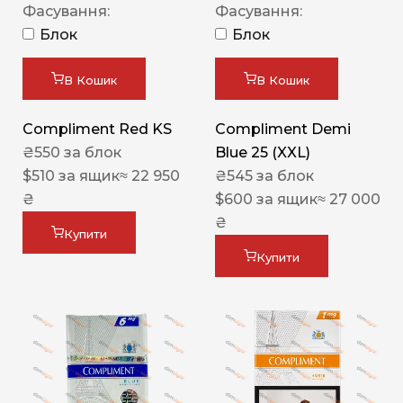
Фасування:
Фасування:
Блок
Блок
В Кошик
В Кошик
Compliment Red KS
Compliment Demi
₴
550
за блок
Blue 25 (XXL)
$
510
за ящик
≈ 22 950
₴
545
за блок
₴
$
600
за ящик
≈ 27 000
₴
Купити
Купити