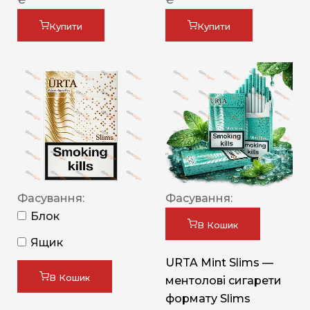
Купити
Купити
Фасування:
Фасування:
Блок
В Кошик
Ящик
URTA Mint Slims —
В Кошик
ментолові сигарети
формату Slims