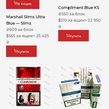
В Кошик
Compliment Blue KS
₴
550
за блок
Marshall Slims Ultra
$
510
за ящик
≈ 22 950
Blue — Slims
₴
₴
609
за блок
$
565
за ящик
≈ 25 425
Купити
₴
Купити