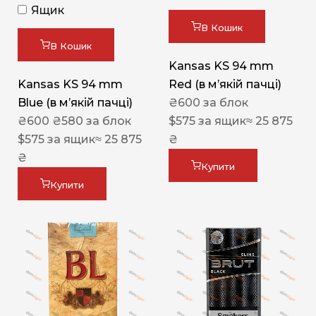
Ящик
В Кошик
В Кошик
Kansas KS 94 mm
Kansas KS 94 mm
Red (в мʼякій пачці)
Blue (в мʼякій пачці)
₴
600
за блок
₴
600
₴
580
за блок
$
575
за ящик
≈ 25 875
$
575
за ящик
≈ 25 875
₴
₴
Купити
Купити