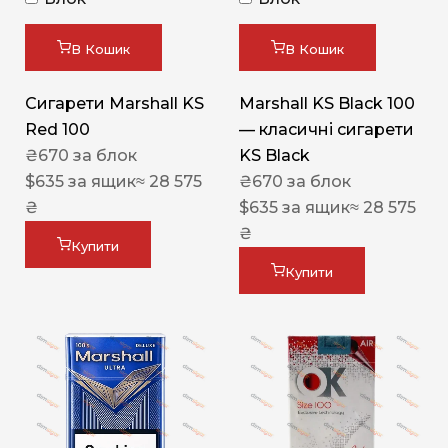
В Кошик
В Кошик
Сигарети Marshall KS
Marshall KS Black 100
Red 100
— класичні сигарети
₴
670
за блок
KS Black
$
635
за ящик
≈ 28 575
₴
670
за блок
₴
$
635
за ящик
≈ 28 575
₴
Купити
Купити