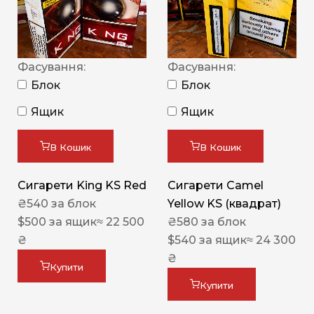
Фасування:
Фасування:
Блок
Блок
Ящик
Ящик
В Кошик
В Кошик
Сигарети King KS Red
Сигарети Camel
₴
540
за блок
Yellow KS (квадрат)
$
500
за ящик
≈ 22 500
₴
580
за блок
₴
$
540
за ящик
≈ 24 300
₴
Купити
Купити