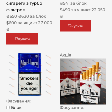
сигарети з турбо
₴
541
за блок
фільтром
$
490
за ящик
≈ 22 050
₴
650
₴
630
за блок
₴
$
600
за ящик
≈ 27 000
Купити
₴
Купити
Акція
Фасування:
Блок
Фасування: