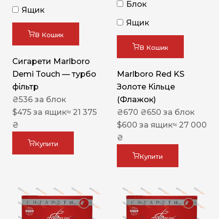
Блок
Ящик
Ящик
В Кошик
В Кошик
Сигарети Marlboro
Demi Touch — турбо
Marlboro Red KS
фільтр
Золоте Кільце
₴
536
за блок
(Флажок)
$
475
за ящик
≈ 21 375
₴
670
₴
650
за блок
₴
$
600
за ящик
≈ 27 000
₴
Купити
Купити