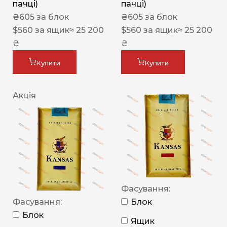
пачці)
пачці)
₴
605
за блок
₴
605
за блок
$
560
за ящик
≈ 25 200
$
560
за ящик
≈ 25 200
₴
₴
Купити
Купити
Акція
Фасування:
Фасування:
Блок
Блок
Ящик