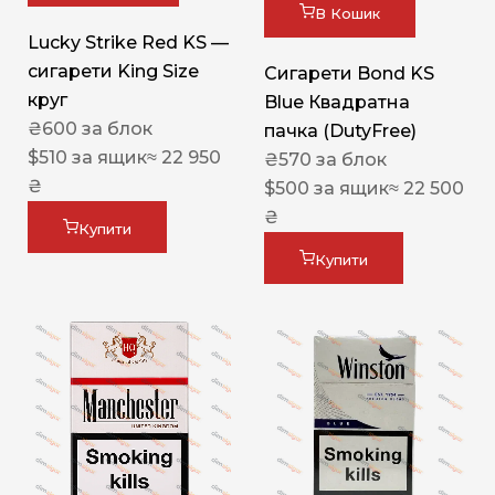
В Кошик
Lucky Strike Red KS —
сигарети King Size
Сигарети Bond KS
круг
Blue Квадратна
₴
600
за блок
пачка (DutyFree)
$
510
за ящик
≈ 22 950
₴
570
за блок
₴
$
500
за ящик
≈ 22 500
₴
Купити
Купити