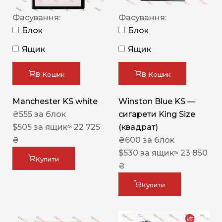
Фасування:
Фасування:
Блок
Блок
Ящик
Ящик
В Кошик
В Кошик
Manchester KS white
Winston Blue KS —
₴
555
за блок
сигарети King Size
$
505
за ящик
≈ 22 725
(квадрат)
₴
₴
600
за блок
$
530
за ящик
≈ 23 850
Купити
₴
Купити