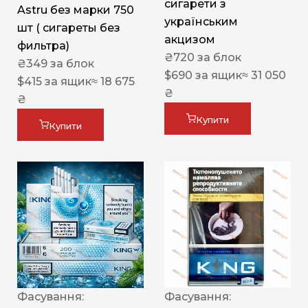
сигарети з
Astru без марки 750
українським
шт ( сигареты без
акцизом
фильтра)
₴
720
за блок
₴
349
за блок
$
690
за ящик
≈ 31 050
$
415
за ящик
≈ 18 675
₴
₴
Купити
Купити
Фасування:
Фасування: