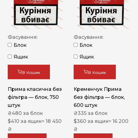
Фасування:
Фасування:
Блок
Блок
Ящик
Ящик
В Кошик
В Кошик
Прима класична без
Кременчук Прима
фільтра — блок, 750
без фільтра — блок,
штук
600 штук
₴
480
за блок
₴
335
за блок
$
410
за ящик
≈ 18 450
$
360
за ящик
≈ 16 200
₴
₴