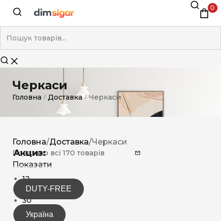
0
Черкаси
Головна
Доставка
Черкаси
/
/
Головна
/
Доставка
/
Черкаси
Акциз:
Показано всі 170 товарів
Показати
12
DUTY-FREE
15
30
Україна