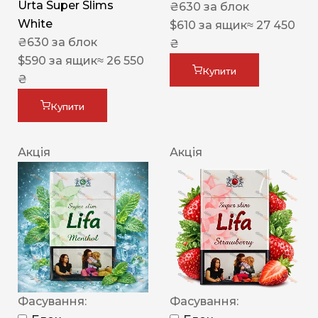
Urta Super Slims
₴
630
за блок
White
$
610
за ящик
≈ 27 450
₴
630
за блок
₴
$
590
за ящик
≈ 26 550
Купити
₴
Купити
Акція
Акція
Фасування:
Фасування: