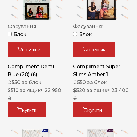
Фасування:
Фасування:
Блок
Блок
В Кошик
В Кошик
Compliment Demi
Compliment Super
Blue (20) (6)
Slims Amber 1
₴
550
за блок
₴
550
за блок
$
510
за ящик
≈ 22 950
$
520
за ящик
≈ 23 400
₴
₴
Купити
Купити