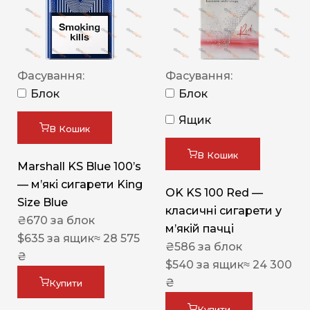
Фасування:
Фасування:
Блок
Блок
Ящик
В Кошик
В Кошик
Marshall KS Blue 100’s
— м’які сигарети King
OK KS 100 Red —
Size Blue
класичні сигарети у
₴
670
за блок
м’якій пачці
$
635
за ящик
≈ 28 575
₴
586
за блок
₴
$
540
за ящик
≈ 24 300
₴
Купити
Купити