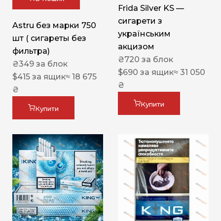
Frida Silver KS —
сигарети з
Astru без марки 750
українським
шт ( сигареты без
акцизом
фильтра)
₴
720
за блок
₴
349
за блок
$
690
за ящик
≈ 31 050
$
415
за ящик
≈ 18 675
₴
₴
Купити
Купити