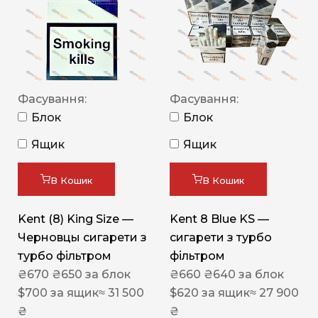
Фасування:
Фасування:
Блок
Блок
Ящик
Ящик
В Кошик
В Кошик
Kent (8) King Size —
Kent 8 Blue KS —
Черновцы сигарети з
сигарети з турбо
турбо фільтром
фільтром
₴
670
₴
650
за блок
₴
660
₴
640
за блок
$
700
за ящик
≈ 31 500
$
620
за ящик
≈ 27 900
₴
₴