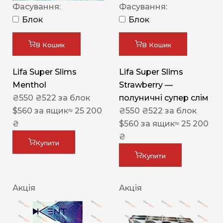
Фасування:
Фасування:
Блок
Блок
В Кошик
В Кошик
Lifa Super Slims
Lifa Super Slims
Menthol
Strawberry —
₴
550
₴
522
за блок
полуничні супер слім
$
560
за ящик
≈ 25 200
₴
550
₴
522
за блок
₴
$
560
за ящик
≈ 25 200
₴
Купити
Купити
Акція
Акція