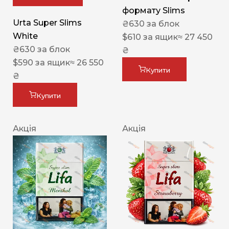
формату Slims
Urta Super Slims
₴
630
за блок
White
$
610
за ящик
≈ 27 450
₴
630
за блок
₴
$
590
за ящик
≈ 26 550
Купити
₴
Купити
Акція
Акція