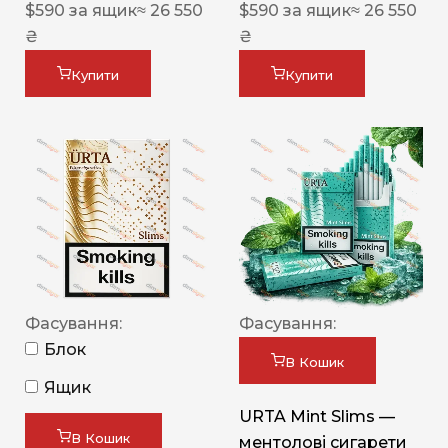
$
590
за ящик
≈ 26 550
$
590
за ящик
≈ 26 550
₴
₴
Купити
Купити
Фасування:
Фасування:
Блок
В Кошик
Ящик
URTA Mint Slims —
В Кошик
ментолові сигарети