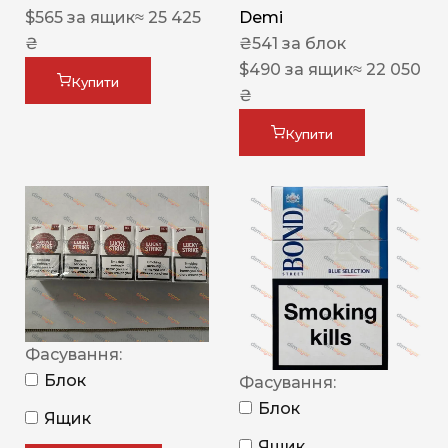
$
565
за ящик
≈ 25 425
Demi
₴
₴
541
за блок
$
490
за ящик
≈ 22 050
Купити
₴
Купити
Фасування:
Блок
Фасування:
Блок
Ящик
Ящик