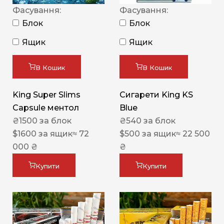
Фасування:
Фасування:
Блок
Блок
Ящик
Ящик
В Кошик
В Кошик
King Super Slims
Сигарети King KS
Capsule ментол
Blue
₴
1500
за блок
₴
540
за блок
$
1600
за ящик
≈ 72
$
500
за ящик
≈ 22 500
000 ₴
₴
Купити
Купити