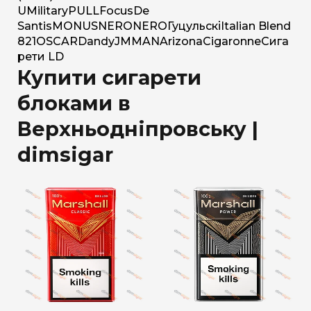
U
Military
PULL
Focus
De
Santis
MONUS
NERO
NERO
Гуцульскі
Italian Blend
821
OSCAR
Dandy
JM
MAN
Arizona
Cigaronne
Сига
рети LD
Купити сигарети
блоками в
Верхньодніпровську |
dimsigar