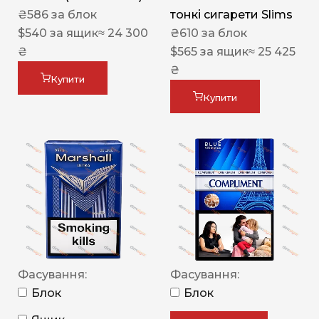
₴
586
за блок
тонкі сигарети Slims
$
540
за ящик
≈ 24 300
₴
610
за блок
₴
$
565
за ящик
≈ 25 425
₴
Купити
Купити
Фасування:
Фасування:
Блок
Блок