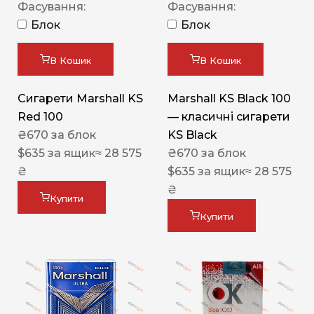
Фасування:
Фасування:
Блок
Блок
В Кошик
В Кошик
Сигарети Marshall KS
Marshall KS Black 100
Red 100
— класичні сигарети
₴
670
за блок
KS Black
$
635
за ящик
≈ 28 575
₴
670
за блок
₴
$
635
за ящик
≈ 28 575
₴
Купити
Купити