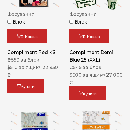
Фасування:
Фасування:
Блок
Блок
В Кошик
В Кошик
Compliment Red KS
Compliment Demi
₴
550
за блок
Blue 25 (XXL)
$
510
за ящик
≈ 22 950
₴
545
за блок
₴
$
600
за ящик
≈ 27 000
₴
Купити
Купити