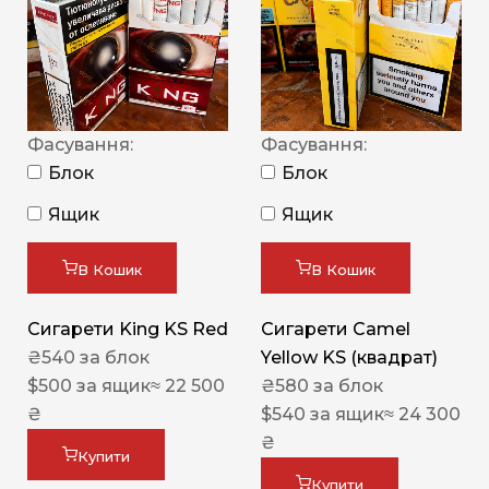
Фасування:
Фасування:
Блок
Блок
Ящик
Ящик
В Кошик
В Кошик
Сигарети King KS Red
Сигарети Camel
₴
540
за блок
Yellow KS (квадрат)
$
500
за ящик
≈ 22 500
₴
580
за блок
₴
$
540
за ящик
≈ 24 300
₴
Купити
Купити