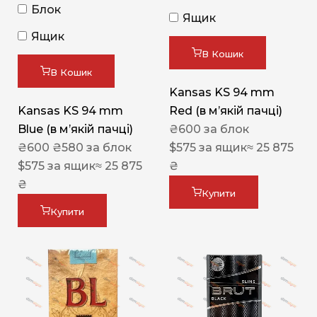
Блок
Ящик
Ящик
В Кошик
В Кошик
Kansas KS 94 mm
Kansas KS 94 mm
Red (в мʼякій пачці)
Blue (в мʼякій пачці)
₴
600
за блок
₴
600
₴
580
за блок
$
575
за ящик
≈ 25 875
$
575
за ящик
≈ 25 875
₴
₴
Купити
Купити