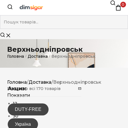
0
Верхньодніпровськ
Головна
Доставка
Верхньодніпровськ
/
/
Головна
/
Доставка
/
Верхньодніпровськ
Акциз:
Показано всі 170 товарів
Показати
12
DUTY-FREE
15
30
Україна