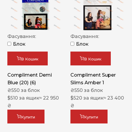
Фасування:
Фасування:
Блок
Блок
В Кошик
В Кошик
Compliment Demi
Compliment Super
Blue (20) (6)
Slims Amber 1
₴
550
за блок
₴
550
за блок
$
510
за ящик
≈ 22 950
$
520
за ящик
≈ 23 400
₴
₴
Купити
Купити