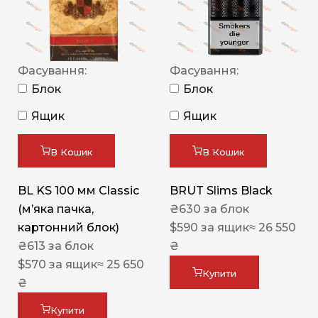
Фасування:
Фасування:
Блок
Блок
Ящик
Ящик
В Кошик
В Кошик
BL KS 100 мм Classic
BRUT Slims Black
(м’яка пачка,
₴
630
за блок
картонний блок)
$
590
за ящик
≈ 26 550
₴
613
за блок
₴
$
570
за ящик
≈ 25 650
Купити
₴
Купити