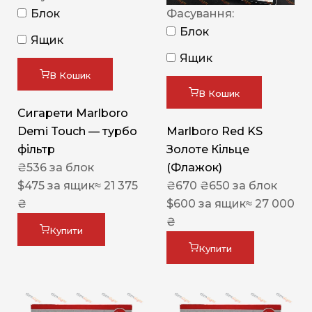
Блок
Фасування:
Блок
Ящик
Ящик
В Кошик
В Кошик
Сигарети Marlboro
Demi Touch — турбо
Marlboro Red KS
фільтр
Золоте Кільце
₴
536
за блок
(Флажок)
$
475
за ящик
≈ 21 375
₴
670
₴
650
за блок
₴
$
600
за ящик
≈ 27 000
₴
Купити
Купити