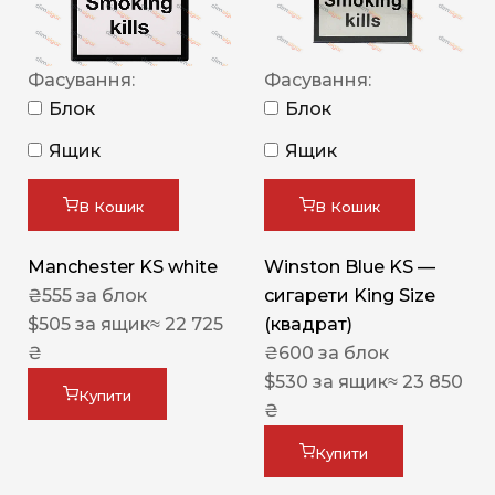
Фасування:
Фасування:
Блок
Блок
Ящик
Ящик
В Кошик
В Кошик
Manchester KS white
Winston Blue KS —
₴
555
за блок
сигарети King Size
$
505
за ящик
≈ 22 725
(квадрат)
₴
₴
600
за блок
$
530
за ящик
≈ 23 850
Купити
₴
Купити