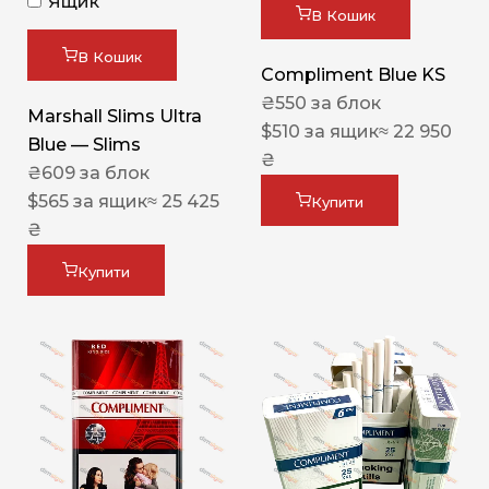
Ящик
В Кошик
В Кошик
Compliment Blue KS
₴
550
за блок
Marshall Slims Ultra
$
510
за ящик
≈ 22 950
Blue — Slims
₴
₴
609
за блок
$
565
за ящик
≈ 25 425
Купити
₴
Купити