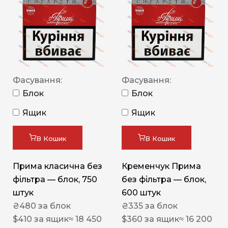
Фасування:
Фасування:
Блок
Блок
Ящик
Ящик
В Кошик
В Кошик
Прима класична без
Кременчук Прима
фільтра — блок, 750
без фільтра — блок,
штук
600 штук
₴
480
за блок
₴
335
за блок
$
410
за ящик
≈ 18 450
$
360
за ящик
≈ 16 200