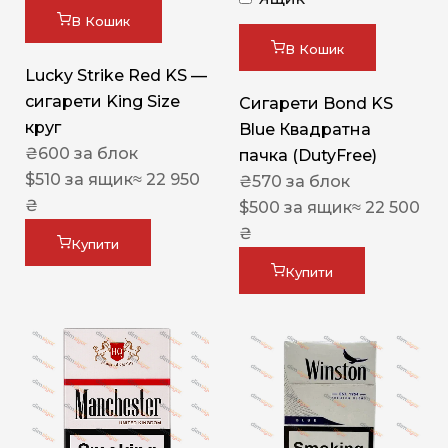
В Кошик
В Кошик
Lucky Strike Red KS —
сигарети King Size
Сигарети Bond KS
круг
Blue Квадратна
₴
600
за блок
пачка (DutyFree)
$
510
за ящик
≈ 22 950
₴
570
за блок
₴
$
500
за ящик
≈ 22 500
₴
Купити
Купити