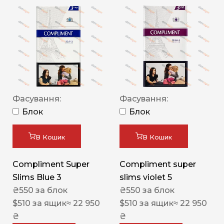
Фасування:
Фасування:
Блок
Блок
В Кошик
В Кошик
Compliment Super
Compliment super
Slims Blue 3
slims violet 5
₴
550
за блок
₴
550
за блок
$
510
за ящик
≈ 22 950
$
510
за ящик
≈ 22 950
₴
₴