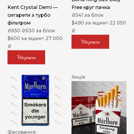
Kent Crystal Demi —
Free круг пачка
сигарети з турбо
₴
541
за блок
фільтром
$
490
за ящик
≈ 22 050
₴
650
₴
630
за блок
₴
$
600
за ящик
≈ 27 000
Купити
₴
Купити
Акція
Фасування: