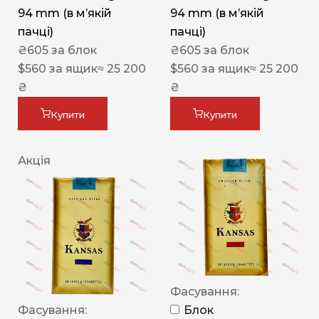
94 mm (в мʼякій
94 mm (в мʼякій
пачці)
пачці)
₴
605
за блок
₴
605
за блок
$
560
за ящик
≈ 25 200
$
560
за ящик
≈ 25 200
₴
₴
Купити
Купити
Акція
Фасування:
Фасування:
Блок