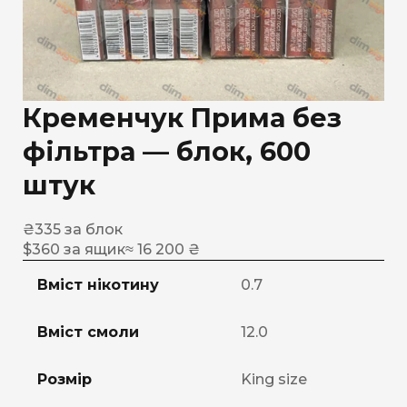
Кременчук Прима без
фільтра — блок, 600
штук
₴
335
за блок
$
360
за ящик
≈ 16 200 ₴
Вміст нікотину
0.7
Вміст смоли
12.0
Розмір
King size