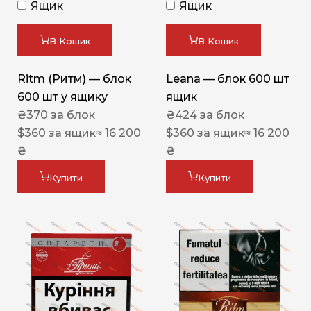
Ящик
Ящик
В Кошик
В Кошик
Ritm (Ритм) — блок
Leana — блок 600 шт
600 шт у ящику
ящик
₴
370
за блок
₴
424
за блок
$
360
за ящик
≈ 16 200
$
360
за ящик
≈ 16 200
₴
₴
Купити
Купити