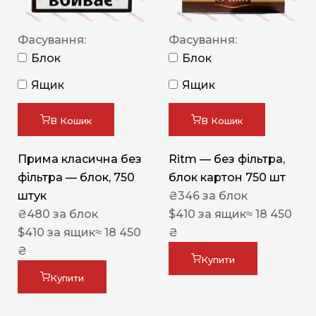
Фасування:
Фасування:
Блок
Блок
Ящик
Ящик
В Кошик
В Кошик
Прима класична без
Ritm — без фільтра,
фільтра — блок, 750
блок картон 750 шт
штук
₴
346
за блок
₴
480
за блок
$
410
за ящик
≈ 18 450
$
410
за ящик
≈ 18 450
₴
₴
Купити
Купити