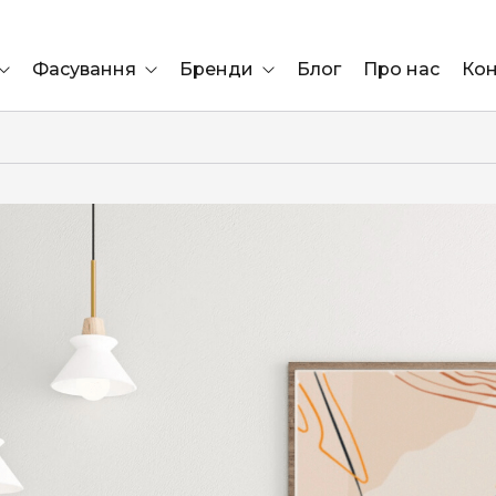
Фасування
Бренди
Блог
Про нас
Кон
Ящик
Elf Bar
Блок
Compliment
Львів
Marshall
Marlboro
OK
ÜRTA
сула)
Lifa
BRUT