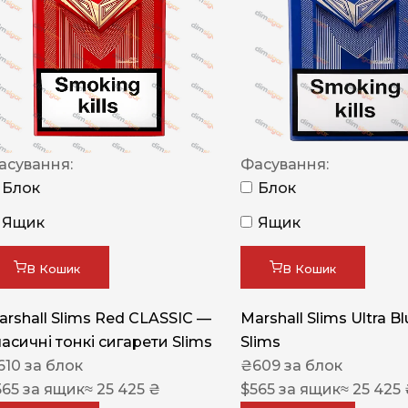
NERO
NERO
Гуцульскі
Italian Blend 821
OSCAR
асування:
Фасування:
Блок
Блок
Dandy
Ящик
Ящик
JM
MAN
В Кошик
В Кошик
Arizona
arshall Slims Red CLASSIC —
Marshall Slims Ultra B
Cigaronne
ласичні тонкі сигарети Slims
Slims
Сигарети LD
610
за блок
₴
609
за блок
565
за ящик
≈ 25 425 ₴
$
565
за ящик
≈ 25 425