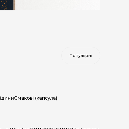
ідини
Смакові (капсула)