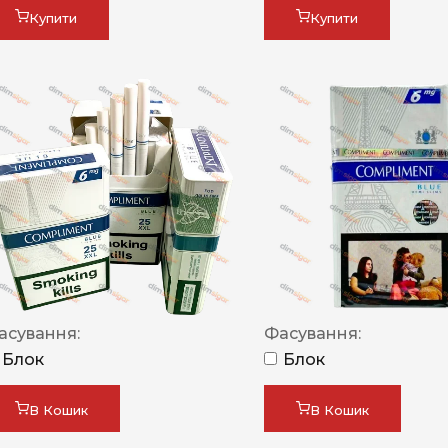
Купити
Купити
асування:
Фасування:
Блок
Блок
В Кошик
В Кошик