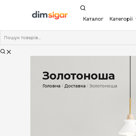
Каталог
Категорії
King Size
Demi
Super Slim
Золотоноша
Nano
Головна
Доставка
Золотоноша
/
/
Без фільтра
Duty-Free
Електронні
Смакові (кап