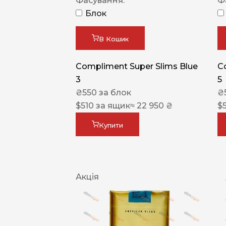
Фасування:
Ф
Блок
В Кошик
Compliment Super Slims Blue
C
3
5
₴
550
за блок
₴
$
510
за ящик
≈ 22 950 ₴
$
Купити
Акція