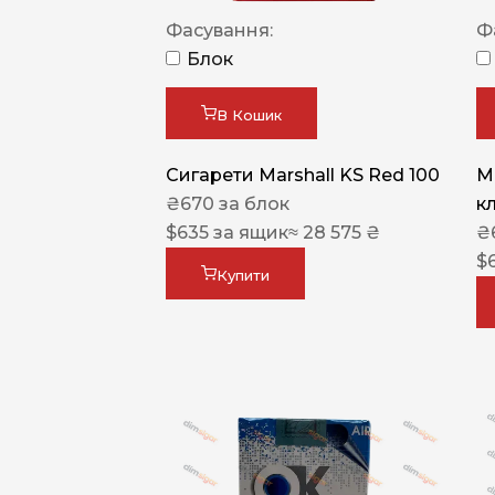
Фасування:
Ф
Блок
В Кошик
Сигарети Marshall KS Red 100
M
₴
670
за блок
к
$
635
за ящик
≈ 28 575 ₴
₴
$
Купити