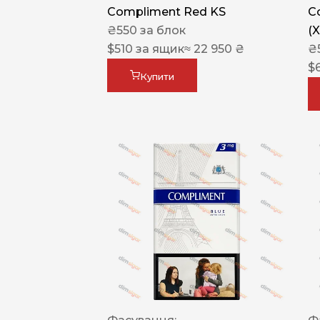
Compliment Red KS
C
₴
550
за блок
(
$
510
за ящик
≈ 22 950 ₴
₴
$
Купити