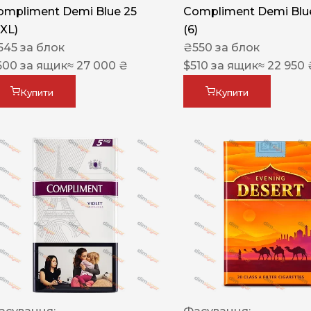
ompliment Demi Blue 25
Compliment Demi Blue
XXL)
(6)
545
за блок
₴
550
за блок
600
за ящик
≈ 27 000 ₴
$
510
за ящик
≈ 22 950 
Купити
Купити