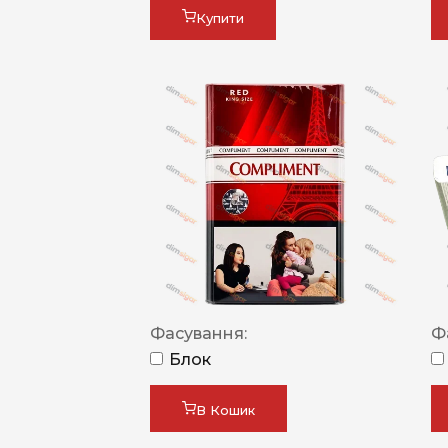
Купити
Фасування:
Ф
Блок
В Кошик