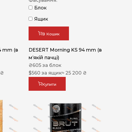
Фасування:
Блок
Ящик
В Кошик
4 mm (в
DESERT Morning KS 94 mm (в
мʼякій пачці)
₴
605
за блок
 ₴
$
560
за ящик
≈ 25 200 ₴
Купити