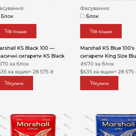
Акциз UA
асування:
Фасування:
Капсула (смак)
Блок
Блок
Manchester
В Кошик
В Кошик
Nistru
arshall KS Black 100 —
Marshall KS Blue 100’s
Leana
ласичні сигарети KS Black
сигарети King Size Bl
Montecristo
670
за блок
₴
670
за блок
635
за ящик
≈ 28 575 ₴
$
635
за ящик
≈ 28 575
ASTRU
Military
Купити
Купити
PULL
Focus
De Santis
MONUS