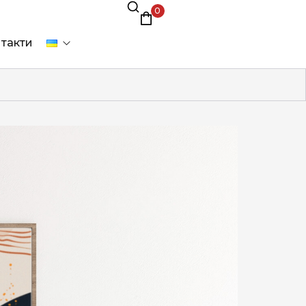
0
такти