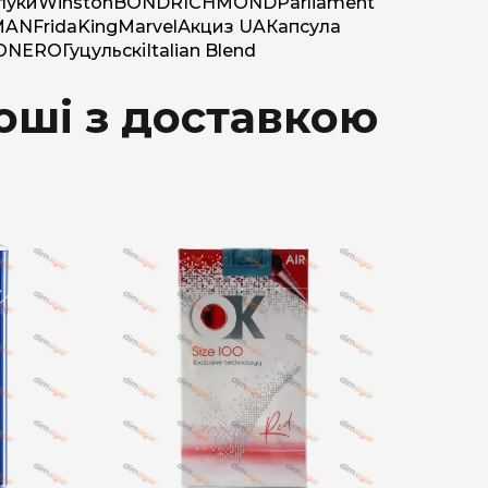
луки
Winston
BOND
RICHMOND
Parliament
MAN
Frida
King
Marvel
Акциз UA
Капсула
O
NERO
Гуцульскі
Italian Blend
оші з доставкою