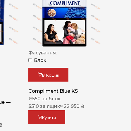
Фасування:
Блок
В Кошик
Compliment Blue KS
₴
550
за блок
lue —
$
510
за ящик
≈ 22 950 ₴
Купити
 ₴