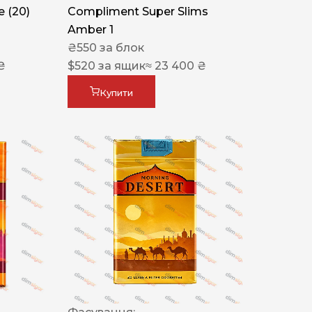
 (20)
Compliment Super Slims
Amber 1
₴
550
за блок
₴
$
520
за ящик
≈ 23 400 ₴
Купити