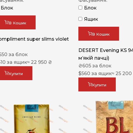
асування:
Фасування:
Блок
Блок
Ящик
В Кошик
В Кошик
ompliment super slims violet
DESERT Evening KS 9
550
за блок
мʼякій пачці)
510
за ящик
≈ 22 950 ₴
₴
605
за блок
$
560
за ящик
≈ 25 200
Купити
Купити