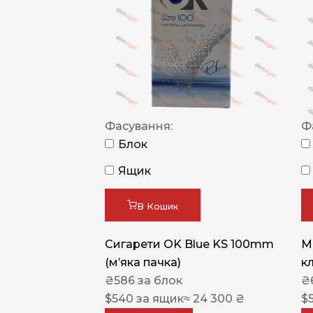
Фасування:
Ф
Блок
Ящик
В Кошик
Сигарети OK Blue KS 100mm
M
(м’яка пачка)
к
₴
586
за блок
₴
$
540
за ящик
≈ 24 300 ₴
$