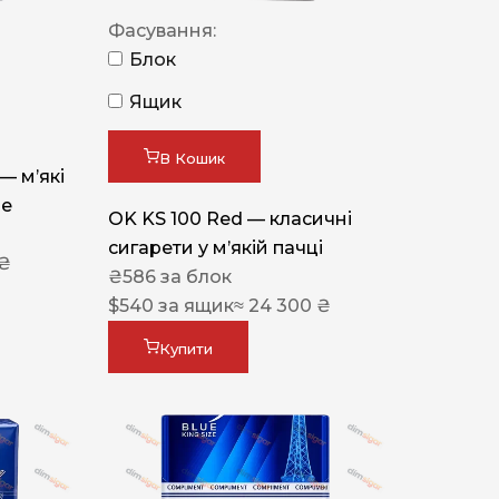
Фасування:
Блок
Ящик
В Кошик
 — м’які
ue
OK KS 100 Red — класичні
сигарети у м’якій пачці
 ₴
₴
586
за блок
$
540
за ящик
≈ 24 300 ₴
Купити