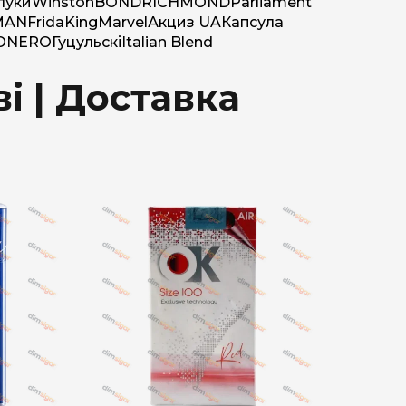
луки
Winston
BOND
RICHMOND
Parliament
MAN
Frida
King
Marvel
Акциз UA
Капсула
O
NERO
Гуцульскі
Italian Blend
і | Доставка