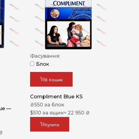
Фасування:
Блок
В Кошик
Compliment Blue KS
₴
550
за блок
lue —
$
510
за ящик
≈ 22 950 ₴
Купити
 ₴