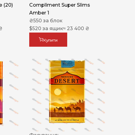
 (20)
Compliment Super Slims
Amber 1
₴
550
за блок
₴
$
520
за ящик
≈ 23 400 ₴
Купити