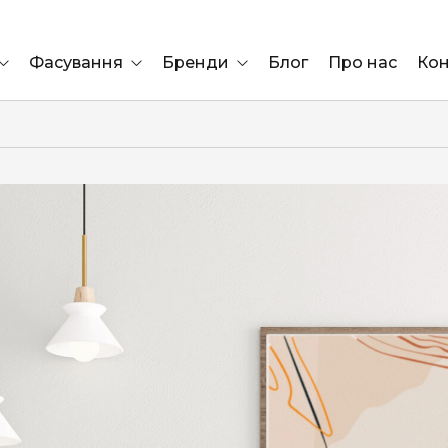
Фасування
Бренди
Блог
Про нас
Кон
Ящик
Elf Bar
Блок
Compliment
Львів
Marshall
Marlboro
OK
ÜRTA
сула)
Lifa
BRUT