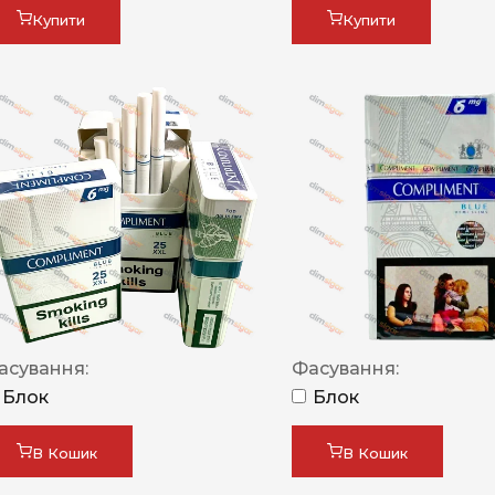
Купити
Купити
асування:
Фасування:
Блок
Блок
В Кошик
В Кошик