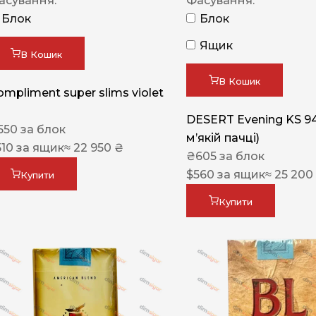
асування:
Фасування:
Блок
Блок
Ящик
В Кошик
В Кошик
ompliment super slims violet
DESERT Evening KS 9
550
за блок
мʼякій пачці)
510
за ящик
≈ 22 950 ₴
₴
605
за блок
$
560
за ящик
≈ 25 200
Купити
Купити