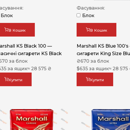
Акциз UA
асування:
Фасування:
Капсула (смак)
Блок
Блок
Manchester
В Кошик
В Кошик
Nistru
arshall KS Black 100 —
Marshall KS Blue 100’s
Leana
ласичні сигарети KS Black
сигарети King Size Bl
Montecristo
670
за блок
₴
670
за блок
635
за ящик
≈ 28 575 ₴
$
635
за ящик
≈ 28 575
ASTRU
Military
Купити
Купити
PULL
Focus
De Santis
MONUS