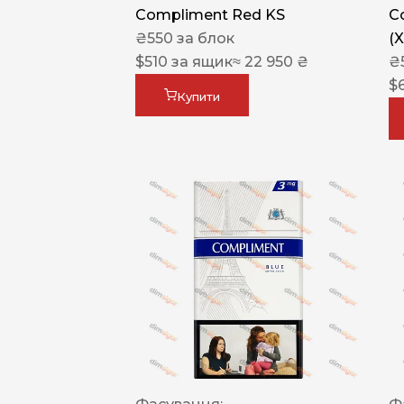
Compliment Red KS
C
₴
550
за блок
(
$
510
за ящик
≈ 22 950 ₴
₴
$
Купити