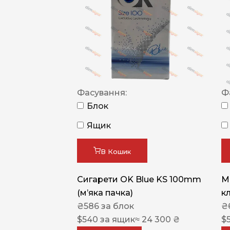
Фасування:
Ф
Блок
Ящик
В Кошик
Сигарети OK Blue KS 100mm
M
(м’яка пачка)
к
₴
586
за блок
₴
$
540
за ящик
≈ 24 300 ₴
$