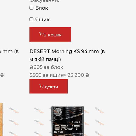
Фасування:
Блок
Ящик
В Кошик
4 mm (в
DESERT Morning KS 94 mm (в
мʼякій пачці)
₴
605
за блок
 ₴
$
560
за ящик
≈ 25 200 ₴
Купити