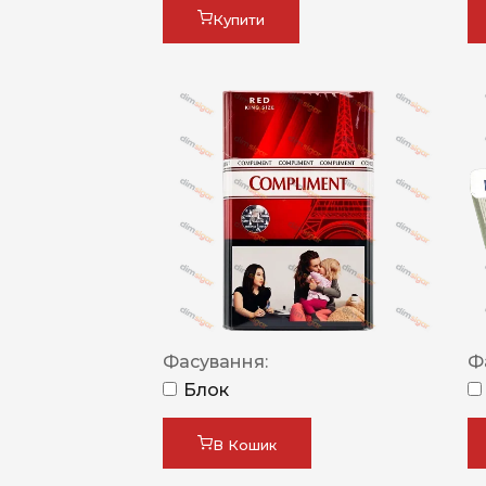
Купити
Фасування:
Ф
Блок
В Кошик