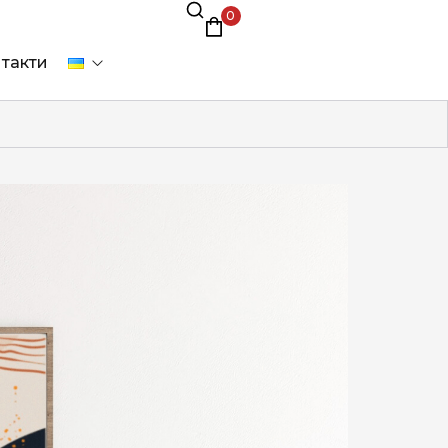
0
такти