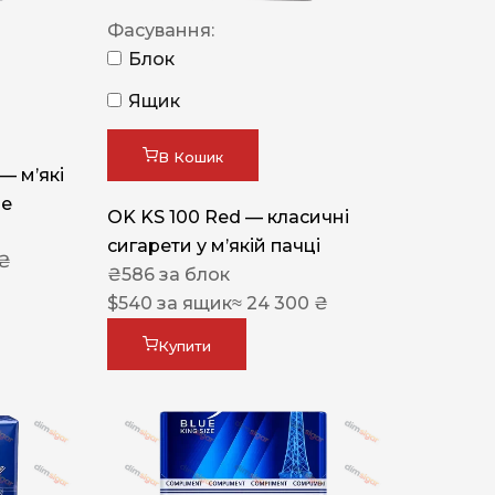
Фасування:
Блок
Ящик
В Кошик
 — м’які
ue
OK KS 100 Red — класичні
сигарети у м’якій пачці
 ₴
₴
586
за блок
$
540
за ящик
≈ 24 300 ₴
Купити