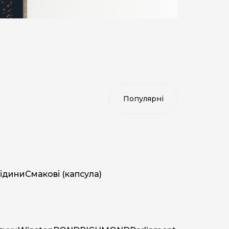
ідини
Смакові (капсула)