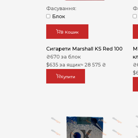
Фасування:
Ф
Блок
В Кошик
Сигарети Marshall KS Red 100
M
₴
670
за блок
к
$
635
за ящик
≈ 28 575 ₴
₴
$
Купити