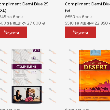
ompliment Demi Blue 25
Compliment Demi Blue
XXL)
(6)
545
за блок
₴
550
за блок
600
за ящик
≈ 27 000 ₴
$
510
за ящик
≈ 22 950 
Купити
Купити