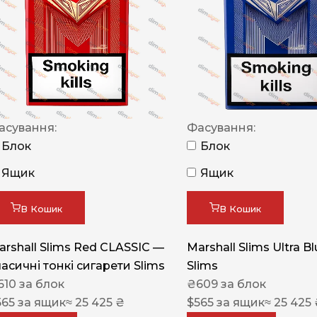
NERO
NERO
Гуцульскі
Italian Blend 821
OSCAR
асування:
Фасування:
Блок
Блок
Dandy
Ящик
Ящик
JM
MAN
В Кошик
В Кошик
Arizona
arshall Slims Red CLASSIC —
Marshall Slims Ultra B
Cigaronne
ласичні тонкі сигарети Slims
Slims
Сигарети LD
610
за блок
₴
609
за блок
565
за ящик
≈ 25 425 ₴
$
565
за ящик
≈ 25 425