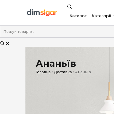
Каталог
Категорії
King Size
Demi
Super Slim
Ананьїв
Nano
Головна
Доставка
Ананьїв
/
/
Без фільтра
Duty-Free
Електронні
Смакові (кап