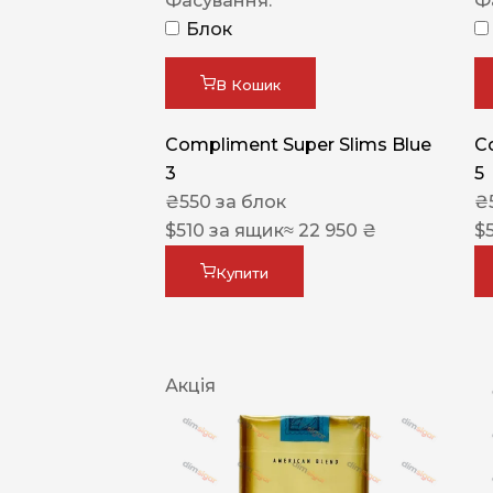
Фасування:
Ф
Блок
В Кошик
Compliment Super Slims Blue
C
3
5
₴
550
за блок
₴
$
510
за ящик
≈ 22 950 ₴
$
Купити
Акція