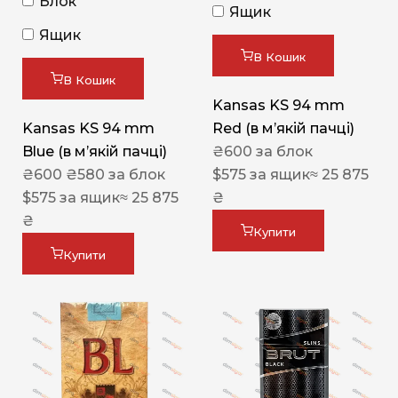
Блок
Ящик
Ящик
В Кошик
В Кошик
Kansas KS 94 mm
Kansas KS 94 mm
Red (в мʼякій пачці)
Blue (в мʼякій пачці)
₴
600
за блок
₴
600
₴
580
за блок
$
575
за ящик
≈ 25 875
$
575
за ящик
≈ 25 875
₴
₴
Купити
Купити