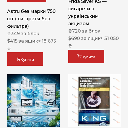
Frida Silver KS —
сигарети з
Astru без марки 750
українським
шт ( сигареты без
акцизом
фильтра)
₴
720
за блок
₴
349
за блок
$
690
за ящик
≈ 31 050
$
415
за ящик
≈ 18 675
₴
₴
Купити
Купити