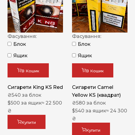
Фасування:
Фасування:
Блок
Блок
Ящик
Ящик
В Кошик
В Кошик
Сигарети King KS Red
Сигарети Camel
₴
540
за блок
Yellow KS (квадрат)
$
500
за ящик
≈ 22 500
₴
580
за блок
₴
$
540
за ящик
≈ 24 300
₴
Купити
Купити