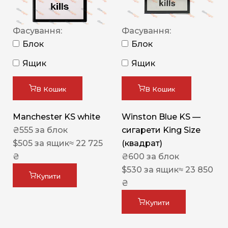
Фасування:
Фасування:
Блок
Блок
Ящик
Ящик
В Кошик
В Кошик
Manchester KS white
Winston Blue KS —
₴
555
за блок
сигарети King Size
$
505
за ящик
≈ 22 725
(квадрат)
₴
₴
600
за блок
$
530
за ящик
≈ 23 850
Купити
₴
Купити