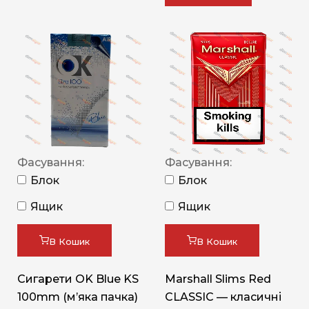
Фасування:
Фасування:
Блок
Блок
Ящик
Ящик
В Кошик
В Кошик
Сигарети OK Blue KS
Marshall Slims Red
100mm (м’яка пачка)
CLASSIC — класичні