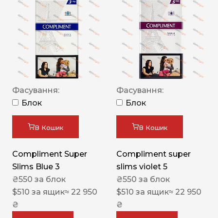
Фасування:
Фасування:
Блок
Блок
В Кошик
В Кошик
Compliment Super
Compliment super
Slims Blue 3
slims violet 5
₴
550
за блок
₴
550
за блок
$
510
за ящик
≈ 22 950
$
510
за ящик
≈ 22 950
₴
₴