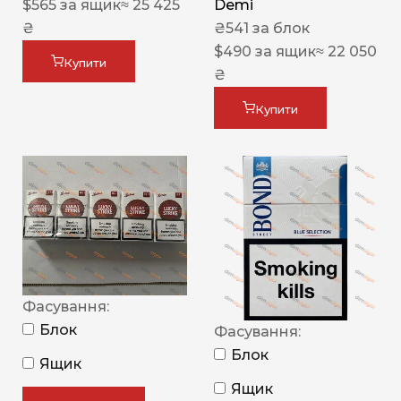
$
565
за ящик
≈ 25 425
Demi
₴
₴
541
за блок
$
490
за ящик
≈ 22 050
Купити
₴
Купити
Фасування:
Блок
Фасування:
Блок
Ящик
Ящик