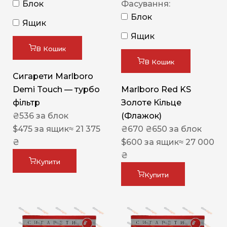
Блок
Фасування:
Блок
Ящик
Ящик
В Кошик
В Кошик
Сигарети Marlboro
Demi Touch — турбо
Marlboro Red KS
фільтр
Золоте Кільце
₴
536
за блок
(Флажок)
$
475
за ящик
≈ 21 375
₴
670
₴
650
за блок
₴
$
600
за ящик
≈ 27 000
₴
Купити
Купити