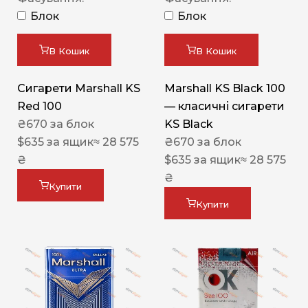
Блок
Блок
В Кошик
В Кошик
Сигарети Marshall KS
Marshall KS Black 100
Red 100
— класичні сигарети
₴
670
за блок
KS Black
$
635
за ящик
≈ 28 575
₴
670
за блок
₴
$
635
за ящик
≈ 28 575
₴
Купити
Купити