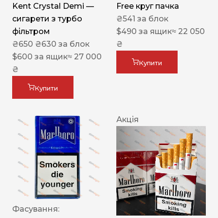
Kent Crystal Demi —
Free круг пачка
сигарети з турбо
₴
541
за блок
фільтром
$
490
за ящик
≈ 22 050
₴
650
₴
630
за блок
₴
$
600
за ящик
≈ 27 000
Купити
₴
Купити
Акція
Фасування: