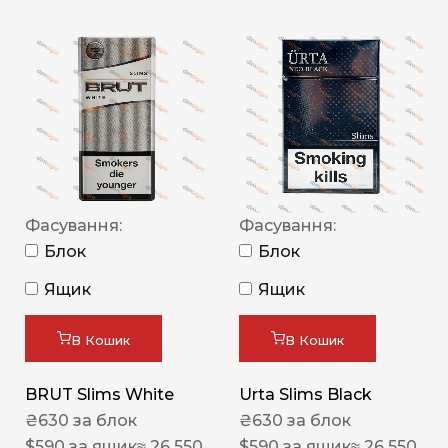
Фасування:
Фасування:
Блок
Блок
Ящик
Ящик
В Кошик
В Кошик
BRUT Slims White
Urta Slims Black
₴
630
за блок
₴
630
за блок
$
590
за ящик
≈ 26 550
$
590
за ящик
≈ 26 550