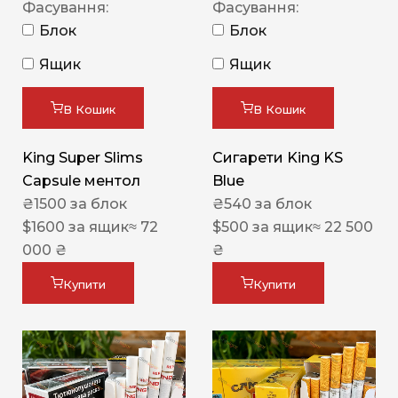
Фасування:
Фасування:
Блок
Блок
Ящик
Ящик
В Кошик
В Кошик
King Super Slims
Сигарети King KS
Capsule ментол
Blue
₴
1500
за блок
₴
540
за блок
$
1600
за ящик
≈ 72
$
500
за ящик
≈ 22 500
000 ₴
₴
Купити
Купити