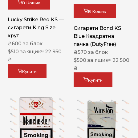
В Кошик
В Кошик
Lucky Strike Red KS —
сигарети King Size
Сигарети Bond KS
круг
Blue Квадратна
₴
600
за блок
пачка (DutyFree)
$
510
за ящик
≈ 22 950
₴
570
за блок
₴
$
500
за ящик
≈ 22 500
₴
Купити
Купити