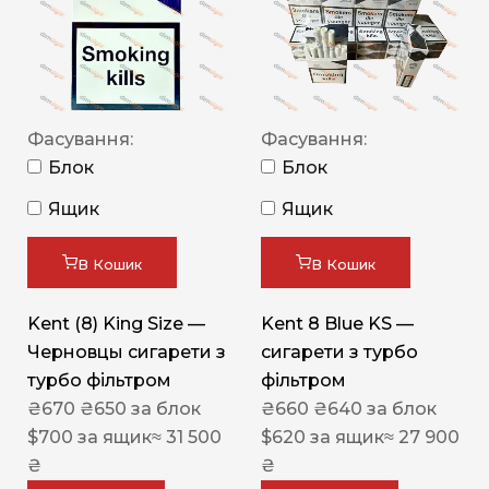
Фасування:
Фасування:
Блок
Блок
Ящик
Ящик
В Кошик
В Кошик
Kent (8) King Size —
Kent 8 Blue KS —
Черновцы сигарети з
сигарети з турбо
турбо фільтром
фільтром
₴
670
₴
650
за блок
₴
660
₴
640
за блок
$
700
за ящик
≈ 31 500
$
620
за ящик
≈ 27 900
₴
₴