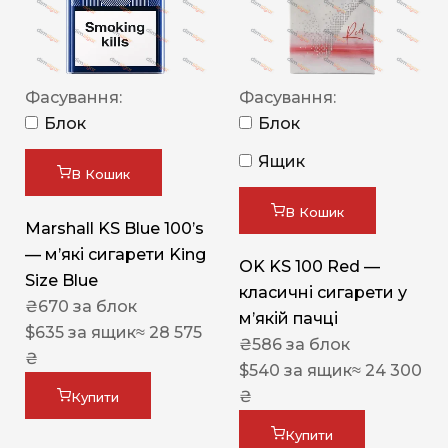
Фасування:
Фасування:
Блок
Блок
Ящик
В Кошик
В Кошик
Marshall KS Blue 100’s
— м’які сигарети King
OK KS 100 Red —
Size Blue
класичні сигарети у
₴
670
за блок
м’якій пачці
$
635
за ящик
≈ 28 575
₴
586
за блок
₴
$
540
за ящик
≈ 24 300
₴
Купити
Купити