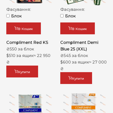
Фасування:
Фасування:
Блок
Блок
В Кошик
В Кошик
Compliment Red KS
Compliment Demi
₴
550
за блок
Blue 25 (XXL)
$
510
за ящик
≈ 22 950
₴
545
за блок
₴
$
600
за ящик
≈ 27 000
₴
Купити
Купити