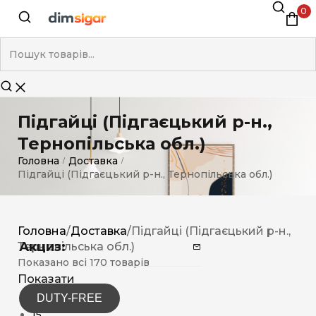
0
Підгайці (Підгаєцький р-н.,
Тернопільська обл.)
Головна
Доставка
/
/
Підгайці (Підгаєцький р-н., Тернопільська обл.)
Головна
/
Доставка
/
Підгайці (Підгаєцький р-н.,
Акциз:
Тернопільська обл.)
Показано всі 170 товарів
Показати
DUTY-FREE
12
15