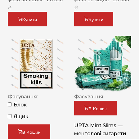
₴
₴
Купити
Купити
Фасування:
Фасування:
Блок
В Кошик
Ящик
URTA Mint Slims —
В Кошик
ментолові сигарети