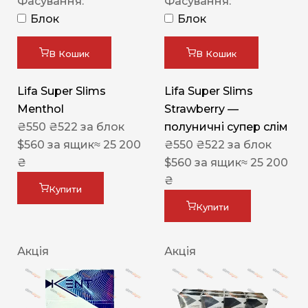
Фасування:
Фасування:
Блок
Блок
В Кошик
В Кошик
Lifa Super Slims
Lifa Super Slims
Menthol
Strawberry —
₴
550
₴
522
за блок
полуничні супер слім
$
560
за ящик
≈ 25 200
₴
550
₴
522
за блок
₴
$
560
за ящик
≈ 25 200
₴
Купити
Купити
Акція
Акція