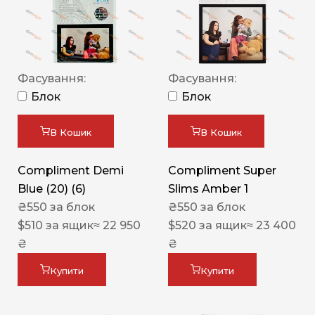
Фасування:
Фасування:
Блок
Блок
В Кошик
В Кошик
Compliment Demi
Compliment Super
Blue (20) (6)
Slims Amber 1
₴
550
за блок
₴
550
за блок
$
510
за ящик
≈ 22 950
$
520
за ящик
≈ 23 400
₴
₴
Купити
Купити