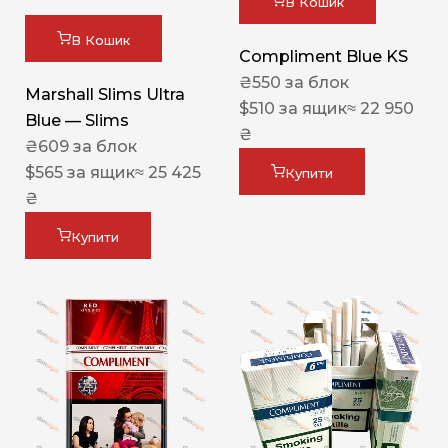
В Кошик
В Кошик
Compliment Blue KS
₴
550
за блок
Marshall Slims Ultra
$
510
за ящик
≈ 22 950
Blue — Slims
₴
₴
609
за блок
$
565
за ящик
≈ 25 425
Купити
₴
Купити