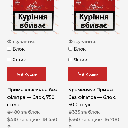
Фасування:
Фасування:
Блок
Блок
Ящик
Ящик
В Кошик
В Кошик
Прима класична без
Кременчук Прима
фільтра — блок, 750
без фільтра — блок,
штук
600 штук
₴
480
за блок
₴
335
за блок
$
410
за ящик
≈ 18 450
$
360
за ящик
≈ 16 200
₴
₴