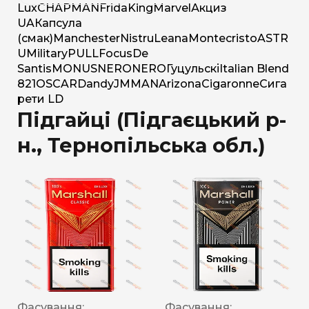
Lux
CHAPMAN
Frida
King
Marvel
Акциз
UA
Капсула
(смак)
Manchester
Nistru
Leana
Montecristo
ASTR
U
Military
PULL
Focus
De
Santis
MONUS
NERO
NERO
Гуцульскі
Italian Blend
821
OSCAR
Dandy
JM
MAN
Arizona
Cigaronne
Сига
рети LD
Підгайці (Підгаєцький р-
н., Тернопільська обл.)
Фасування:
Фасування: