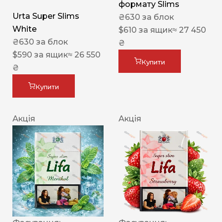
формату Slims
Urta Super Slims
₴
630
за блок
White
$
610
за ящик
≈ 27 450
₴
630
за блок
₴
$
590
за ящик
≈ 26 550
Купити
₴
Купити
Акція
Акція