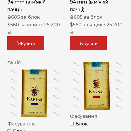
94 mm (в мʼякій
94 mm (в мʼякій
пачці)
пачці)
₴
605
за блок
₴
605
за блок
$
560
за ящик
≈ 25 200
$
560
за ящик
≈ 25 200
₴
₴
Купити
Купити
Акція
Фасування:
Фасування:
Блок