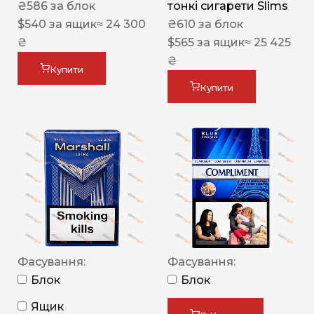
₴
586
за блок
тонкі сигарети Slims
$
540
за ящик
≈ 24 300
₴
610
за блок
₴
$
565
за ящик
≈ 25 425
₴
Купити
Купити
Фасування:
Фасування:
Блок
Блок
Ящик