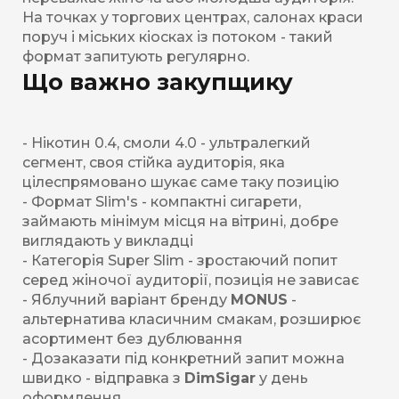
На точках у торгових центрах, салонах краси
поруч і міських кіосках із потоком - такий
формат запитують регулярно.
Що важно закупщику
- Нікотин 0.4, смоли 4.0 - ультралегкий
сегмент, своя стійка аудиторія, яка
цілеспрямовано шукає саме таку позицію
- Формат Slim's - компактні сигарети,
займають мінімум місця на вітрині, добре
виглядають у викладці
- Категорія Super Slim - зростаючий попит
серед жіночої аудиторії, позиція не зависає
- Яблучний варіант бренду
MONUS
-
альтернатива класичним смакам, розширює
асортимент без дублювання
- Дозаказати під конкретний запит можна
швидко - відправка з
DimSigar
у день
оформлення