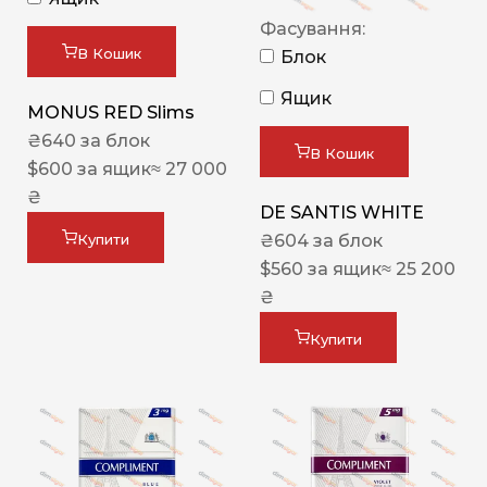
Фасування:
В Кошик
Блок
Ящик
MONUS RED Slims
₴
640
за блок
В Кошик
$
600
за ящик
≈ 27 000
₴
DE SANTIS WHITE
₴
604
за блок
Купити
$
560
за ящик
≈ 25 200
₴
Купити