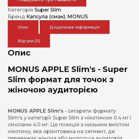
Категорія
Super Slim
Бренд
Капсула (смак)
,
MONUS
Опис
Додаткова Інформація
Відгуки (0)
Опис
MONUS APPLE Slim's - Super
Slim формат для точок з
жіночою аудиторією
MONUS APPLE Slim's
- сигарети формату
Slim's у категорії Super Slim з нікотином 0.4 мг і
смолами 4.0 мг. Це позиція з низьким вмістом
нікотину, яка орієнтована на сегмент, де
переважає жіноча або молодша аудиторія.