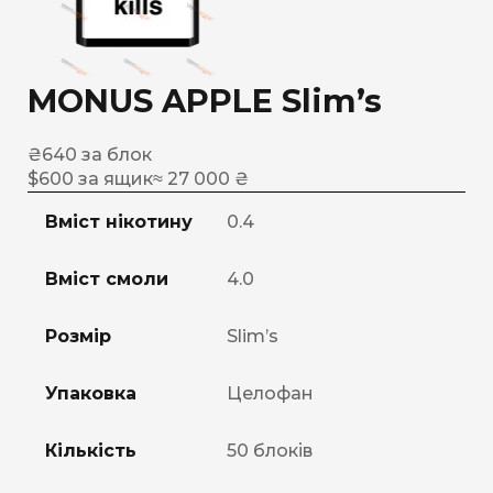
MONUS APPLE Slim’s
₴
640
за блок
$
600
за ящик
≈ 27 000 ₴
Вміст нікотину
0.4
Вміст смоли
4.0
Розмір
Slim’s
Упаковка
Целофан
Кількість
50 блоків