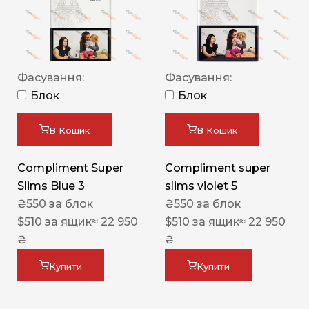
Фасування:
Фасування:
Блок
Блок
В Кошик
В Кошик
Compliment Super
Compliment super
Slims Blue 3
slims violet 5
₴
550
за блок
₴
550
за блок
$
510
за ящик
≈ 22 950
$
510
за ящик
≈ 22 950
₴
₴
Купити
Купити