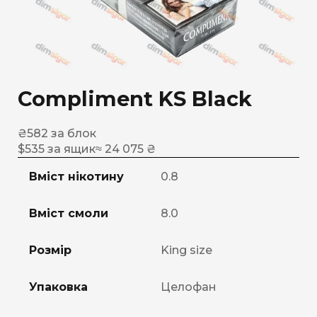
Compliment KS Black
₴
582
за блок
$
535
за ящик
≈ 24 075 ₴
Вміст нікотину
0.8
Вміст смоли
8.0
Розмір
King size
Упаковка
Целофан