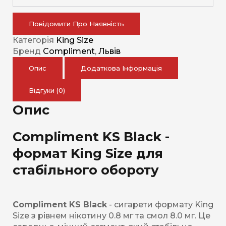
Повідомити Про Наявність
Категорія
King Size
Бренд
Compliment
,
Львів
Опис
Додаткова Інформація
Відгуки (0)
Опис
Compliment KS Black -
формат King Size для
стабільного обороту
Compliment KS Black
- сигарети формату King
Size з рівнем нікотину 0.8 мг та смол 8.0 мг. Це