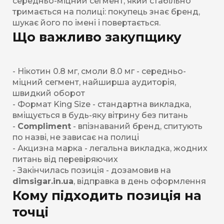
середньо-міцний сегмент, який стабільно
тримається на полиці: покупець знає бренд,
шукає його по імені і повертається.
Що важливо закупщику
- Нікотин 0.8 мг, смоли 8.0 мг - середньо-
міцний сегмент, найширша аудиторія,
швидкий оборот
- Формат King Size - стандартна викладка,
вміщується в будь-яку вітрину без питань
-
Compliment
- впізнаваний бренд, спитують
по назві, не зависає на полиці
- Акцизна марка - легальна викладка, жодних
питань від перевіряючих
- Закінчилась позиція - дозамовив на
dimsigar.in.ua
, відправка в день оформлення
Кому підходить позиція на
точці