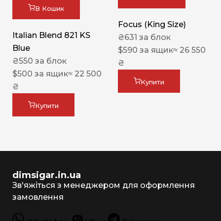
В Кошик
Focus (King Size)
Italian Blend 821 KS
₴
631
за блок
Blue
$
590
за ящик
≈ 26 550
₴
550
за блок
₴
$
500
за ящик
≈ 22 500
Купити
₴
Купити
dimsigar.in.ua
Зв'яжіться з менеджером для оформлення
замовлення