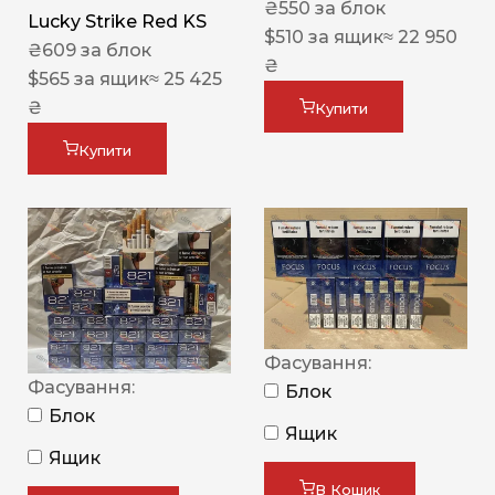
₴
550
за блок
Lucky Strike Red KS
$
510
за ящик
≈ 22 950
₴
609
за блок
₴
$
565
за ящик
≈ 25 425
₴
Купити
Купити
Фасування:
Фасування:
Блок
Блок
Ящик
Ящик
В Кошик