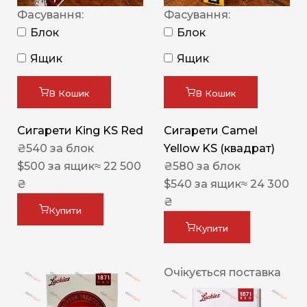
Фасування:
Фасування:
Блок
Блок
Ящик
Ящик
В Кошик
В Кошик
Сигарети King KS Red
Сигарети Camel
₴
540
за блок
Yellow KS (квадрат)
$
500
за ящик
≈ 22 500
₴
580
за блок
₴
$
540
за ящик
≈ 24 300
₴
Купити
Купити
Очікується поставка