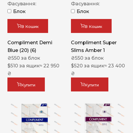
Фасування:
Фасування:
Блок
Блок
В Кошик
В Кошик
Compliment Demi
Compliment Super
Blue (20) (6)
Slims Amber 1
₴
550
за блок
₴
550
за блок
$
510
за ящик
≈ 22 950
$
520
за ящик
≈ 23 400
₴
₴
Купити
Купити