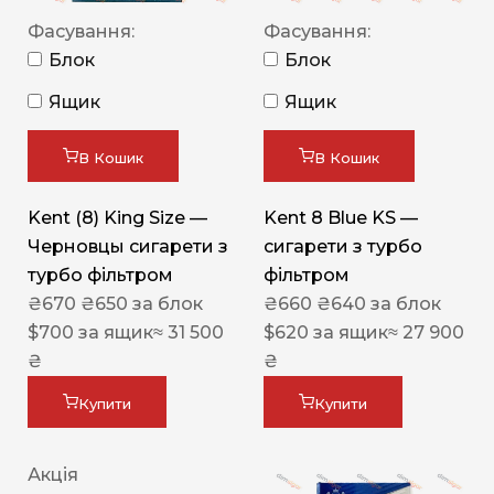
Фасування:
Фасування:
Блок
Блок
Ящик
Ящик
В Кошик
В Кошик
Kent (8) King Size —
Kent 8 Blue KS —
Черновцы сигарети з
сигарети з турбо
турбо фільтром
фільтром
₴
670
₴
650
за блок
₴
660
₴
640
за блок
$
700
за ящик
≈ 31 500
$
620
за ящик
≈ 27 900
₴
₴
Купити
Купити
Акція