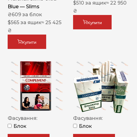
$
510
за ящик
≈ 22 950
Blue — Slims
₴
₴
609
за блок
$
565
за ящик
≈ 25 425
Купити
₴
Купити
Фасування:
Фасування:
Блок
Блок