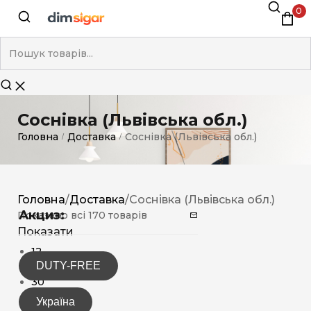
0
Соснівка (Львівська обл.)
Головна
Доставка
Соснівка (Львівська обл.)
/
/
Головна
/
Доставка
/
Соснівка (Львівська обл.)
Акциз:
Показано всі 170 товарів
Показати
12
DUTY-FREE
15
30
Україна