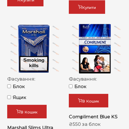
Купити
Купити
Фасування:
Фасування:
Блок
Блок
Ящик
В Кошик
В Кошик
Compliment Blue KS
₴
550
за блок
Marshall Slims Ultra