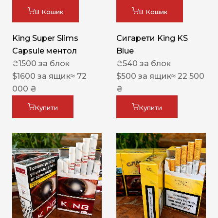
В Кошик
В Кошик
King Super Slims
Сигарети King KS
Capsule ментол
Blue
₴
1500
за блок
₴
540
за блок
$
1600
за ящик
≈ 72
$
500
за ящик
≈ 22 500
000 ₴
₴
Купити
Купити