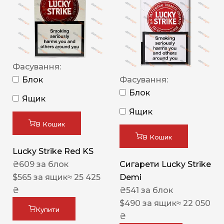
Фасування:
Блок
Фасування:
Блок
Ящик
Ящик
В Кошик
В Кошик
Lucky Strike Red KS
₴
609
за блок
Сигарети Lucky Strike
$
565
за ящик
≈ 25 425
Demi
₴
₴
541
за блок
$
490
за ящик
≈ 22 050
Купити
₴