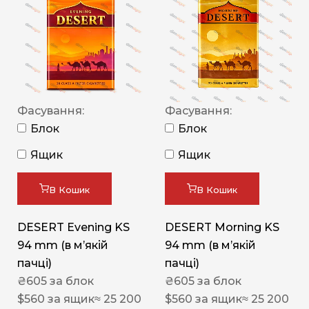
Фасування:
Фасування:
Блок
Блок
Ящик
Ящик
В Кошик
В Кошик
DESERT Evening KS
DESERT Morning KS
94 mm (в мʼякій
94 mm (в мʼякій
пачці)
пачці)
₴
605
за блок
₴
605
за блок
$
560
за ящик
≈ 25 200
$
560
за ящик
≈ 25 200