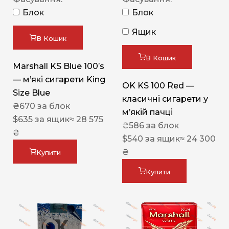
Блок
Блок
Ящик
В Кошик
В Кошик
Marshall KS Blue 100’s
— м’які сигарети King
OK KS 100 Red —
Size Blue
класичні сигарети у
₴
670
за блок
м’якій пачці
$
635
за ящик
≈ 28 575
₴
586
за блок
₴
$
540
за ящик
≈ 24 300
₴
Купити
Купити