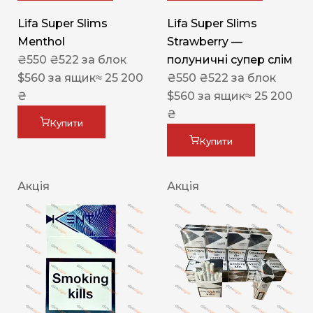
Lifa Super Slims
Lifa Super Slims
Menthol
Strawberry —
₴
550
₴
522
за блок
полуничні супер слім
$
560
за ящик
≈ 25 200
₴
550
₴
522
за блок
₴
$
560
за ящик
≈ 25 200
₴
Купити
Купити
Акція
Акція