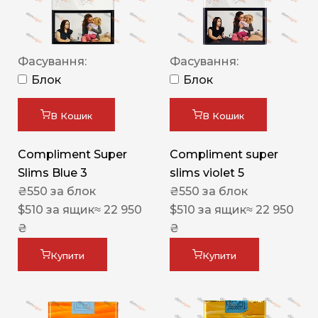
Фасування:
Фасування:
Блок
Блок
В Кошик
В Кошик
Compliment Super
Compliment super
Slims Blue 3
slims violet 5
₴
550
за блок
₴
550
за блок
$
510
за ящик
≈ 22 950
$
510
за ящик
≈ 22 950
₴
₴
Купити
Купити