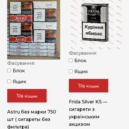
Фасування:
Блок
Фасування:
Блок
Ящик
Ящик
В Кошик
В Кошик
Frida Silver KS —
сигарети з
Astru без марки 750
українським
шт ( сигареты без
акцизом
фильтра)