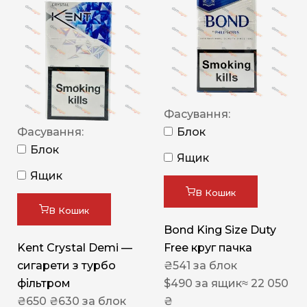
Фасування:
Фасування:
Блок
Блок
Ящик
Ящик
В Кошик
В Кошик
Bond King Size Duty
Kent Crystal Demi —
Free круг пачка
сигарети з турбо
₴
541
за блок
фільтром
$
490
за ящик
≈ 22 050
₴
650
₴
630
за блок
₴