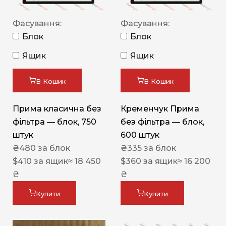
Фасування:
Фасування:
Блок
Блок
Ящик
Ящик
В Кошик
В Кошик
Прима класична без
Кременчук Прима
фільтра — блок, 750
без фільтра — блок,
штук
600 штук
₴
480
за блок
₴
335
за блок
$
410
за ящик
≈ 18 450
$
360
за ящик
≈ 16 200
₴
₴
Купити
Купити