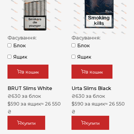
Фасування:
Фасування:
Блок
Блок
Ящик
Ящик
В Кошик
В Кошик
BRUT Slims White
Urta Slims Black
₴
630
за блок
₴
630
за блок
$
590
за ящик
≈ 26 550
$
590
за ящик
≈ 26 550
₴
₴
Купити
Купити