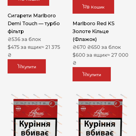
В Кошик
Сигарети Marlboro
Demi Touch — турбо
Marlboro Red KS
фільтр
Золоте Кільце
₴
536
за блок
(Флажок)
$
475
за ящик
≈ 21 375
₴
670
₴
650
за блок
₴
$
600
за ящик
≈ 27 000
₴
Купити
Купити