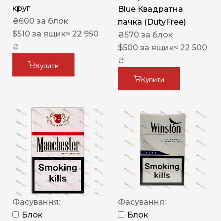
круг
Blue Квадратна
₴
600
за блок
пачка (DutyFree)
$
510
за ящик
≈ 22 950
₴
570
за блок
₴
$
500
за ящик
≈ 22 500
₴
Купити
Купити
Фасування:
Фасування:
Блок
Блок