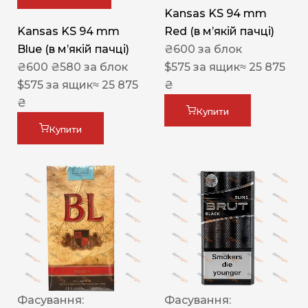
Kansas KS 94 mm
Kansas KS 94 mm
Red (в мʼякій пачці)
Blue (в мʼякій пачці)
₴
600
за блок
₴
600
₴
580
за блок
$
575
за ящик
≈ 25 875
$
575
за ящик
≈ 25 875
₴
₴
Купити
Купити
Фасування:
Фасування: