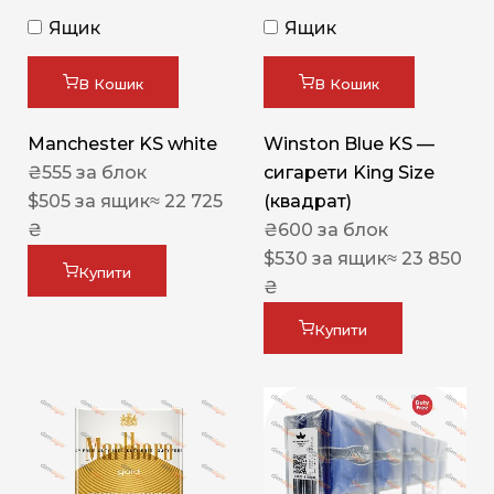
Ящик
Ящик
В Кошик
В Кошик
Manchester KS white
Winston Blue KS —
₴
555
за блок
сигарети King Size
$
505
за ящик
≈ 22 725
(квадрат)
₴
₴
600
за блок
$
530
за ящик
≈ 23 850
Купити
₴
Купити