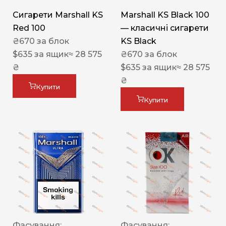
Сигарети Marshall KS
Marshall KS Black 100
Red 100
— класичні сигарети
₴
670
за блок
KS Black
$
635
за ящик
≈ 28 575
₴
670
за блок
₴
$
635
за ящик
≈ 28 575
₴
Купити
Купити
Фасування:
Фасування: