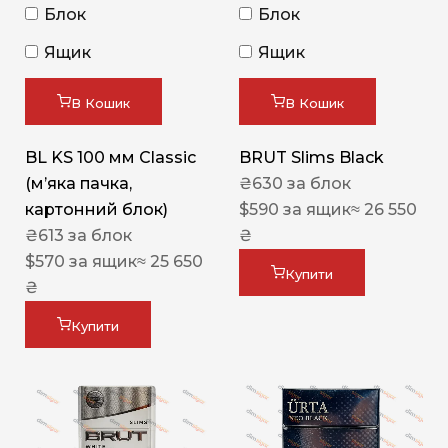
Блок
Блок
Ящик
Ящик
В Кошик
В Кошик
BL KS 100 мм Classic
BRUT Slims Black
(м’яка пачка,
₴
630
за блок
картонний блок)
$
590
за ящик
≈ 26 550
₴
613
за блок
₴
$
570
за ящик
≈ 25 650
Купити
₴
Купити