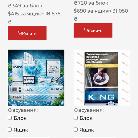
₴
720
за блок
₴
349
за блок
$
690
за ящик
≈ 31 050
$
415
за ящик
≈ 18 675
₴
₴
Купити
Купити
Фасування:
Фасування:
Блок
Блок
Ящик
Ящик