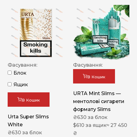
Фасування:
Фасування:
Блок
В Кошик
Ящик
URTA Mint Slims —
В Кошик
ментолові сигарети
формату Slims
Urta Super Slims
₴
630
за блок
White
$
610
за ящик
≈ 27 450
₴
630
за блок
₴