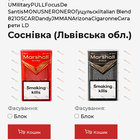
U
Military
PULL
Focus
De
Santis
MONUS
NERO
NERO
Гуцульскі
Italian Blend
821
OSCAR
Dandy
JM
MAN
Arizona
Cigaronne
Сига
рети LD
Соснівка (Львівська обл.)
Фасування:
Фасування:
Блок
Блок
В Кошик
В Кошик