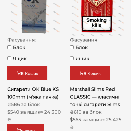
Фасування:
Фасування:
Блок
Блок
Ящик
Ящик
В Кошик
В Кошик
Сигарети OK Blue KS
Marshall Slims Red
100mm (м’яка пачка)
CLASSIC — класичні
₴
586
за блок
тонкі сигарети Slims
$
540
за ящик
≈ 24 300
₴
610
за блок
₴
$
565
за ящик
≈ 25 425
₴