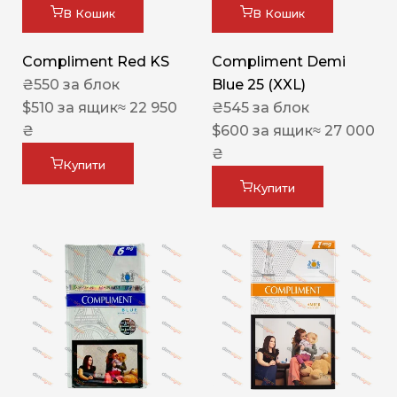
В Кошик
В Кошик
Compliment Red KS
Compliment Demi
₴
550
за блок
Blue 25 (XXL)
$
510
за ящик
≈ 22 950
₴
545
за блок
₴
$
600
за ящик
≈ 27 000
₴
Купити
Купити