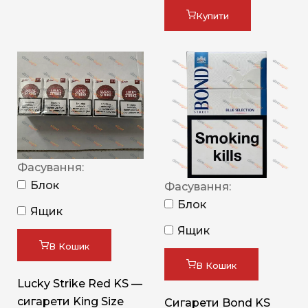
Купити
Фасування:
Блок
Фасування:
Блок
Ящик
Ящик
В Кошик
В Кошик
Lucky Strike Red KS —
сигарети King Size
Сигарети Bond KS