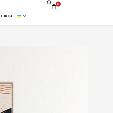
0
такти