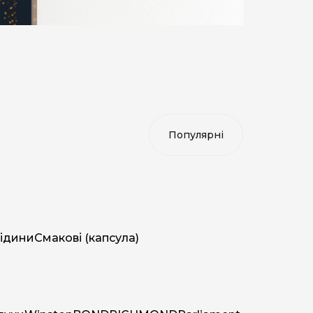
ідини
Смакові (капсула)