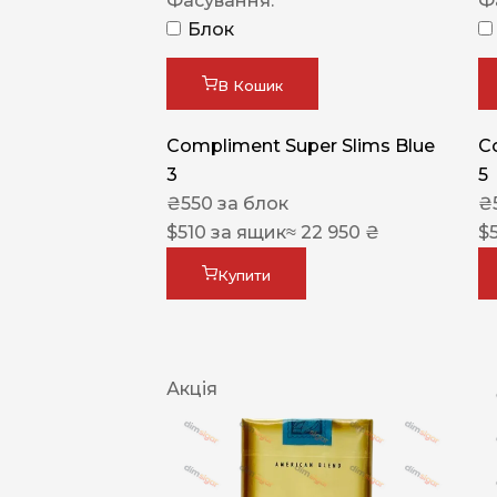
Фасування:
Ф
Блок
В Кошик
Compliment Super Slims Blue
C
3
5
₴
550
за блок
₴
$
510
за ящик
≈ 22 950 ₴
$
Купити
Акція