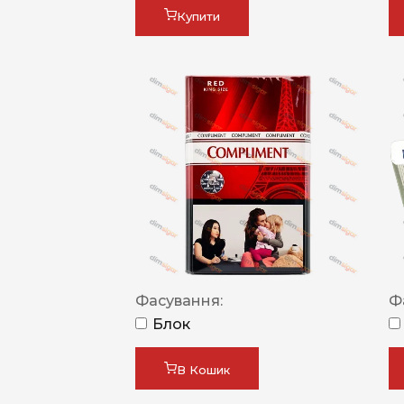
Купити
Фасування:
Ф
Блок
В Кошик