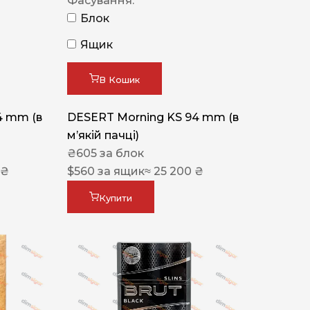
Фасування:
Блок
Ящик
В Кошик
4 mm (в
DESERT Morning KS 94 mm (в
мʼякій пачці)
₴
605
за блок
 ₴
$
560
за ящик
≈ 25 200 ₴
Купити