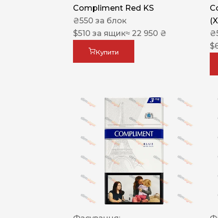
Compliment Red KS
C
₴
550
за блок
(
$
510
за ящик
≈ 22 950 ₴
₴
$
Купити