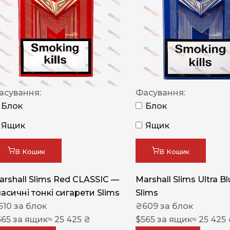
NERO
NERO
Гуцульскі
Italian Blend 821
OSCAR
асування:
Фасування:
Блок
Блок
Dandy
Ящик
Ящик
JM
MAN
В Кошик
В Кошик
Arizona
arshall Slims Red CLASSIC —
Marshall Slims Ultra B
Cigaronne
ласичні тонкі сигарети Slims
Slims
Сигарети LD
610
за блок
₴
609
за блок
565
за ящик
≈ 25 425 ₴
$
565
за ящик
≈ 25 425