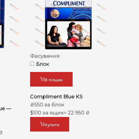
Фасування:
Блок
В Кошик
Compliment Blue KS
₴
550
за блок
lue —
$
510
за ящик
≈ 22 950 ₴
Купити
 ₴