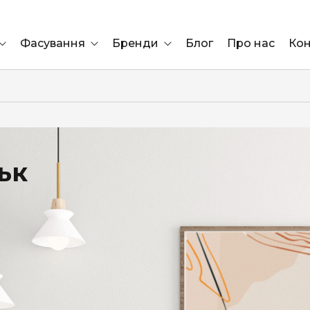
Фасування
Бренди
Блог
Про нас
Кон
Ящик
Elf Bar
Блок
Compliment
Львів
ьк
Marshall
Marlboro
OK
ÜRTA
сула)
Lifa
BRUT