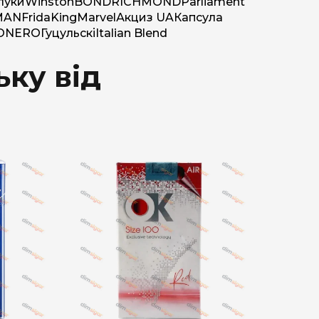
луки
Winston
BOND
RICHMOND
Parliament
MAN
Frida
King
Marvel
Акциз UA
Капсула
O
NERO
Гуцульскі
Italian Blend
ьку від