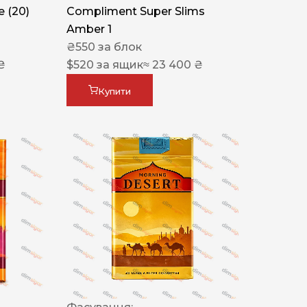
 (20)
Compliment Super Slims
Amber 1
₴
550
за блок
₴
$
520
за ящик
≈ 23 400 ₴
Купити