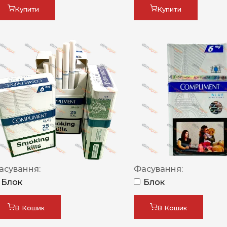
Купити
Купити
асування:
Фасування:
Блок
Блок
В Кошик
В Кошик