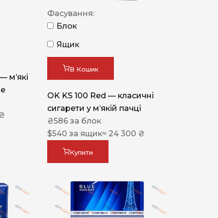
Фасування:
Блок
Ящик
В Кошик
 — м’які
ue
OK KS 100 Red — класичні
сигарети у м’якій пачці
 ₴
₴
586
за блок
$
540
за ящик
≈ 24 300 ₴
Купити