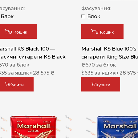
Акциз UA
асування:
Фасування:
Капсула (смак)
Блок
Блок
Manchester
В Кошик
В Кошик
Nistru
arshall KS Black 100 —
Marshall KS Blue 100’s
Leana
ласичні сигарети KS Black
сигарети King Size Bl
Montecristo
670
за блок
₴
670
за блок
635
за ящик
≈ 28 575 ₴
$
635
за ящик
≈ 28 575
ASTRU
Military
Купити
Купити
PULL
Focus
De Santis
MONUS