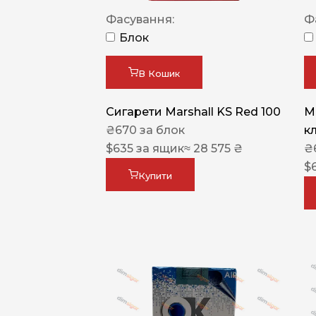
Фасування:
Ф
Блок
В Кошик
Сигарети Marshall KS Red 100
M
₴
670
за блок
к
$
635
за ящик
≈ 28 575 ₴
₴
$
Купити