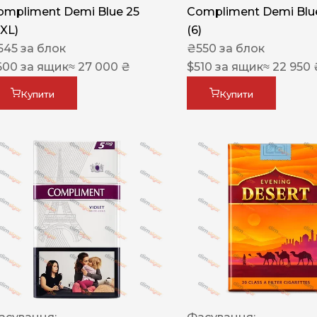
ompliment Demi Blue 25
Compliment Demi Blue
XXL)
(6)
545
за блок
₴
550
за блок
600
за ящик
≈ 27 000 ₴
$
510
за ящик
≈ 22 950 
Купити
Купити