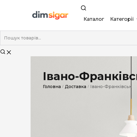
Каталог
Категорії
King Size
Demi
Super Slim
Івано-Франківс
Nano
Головна
Доставка
Івано-Франківськ
/
/
Без фільтра
Duty-Free
Електронні
Смакові (кап