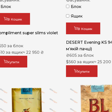
асування:
Фасування:
Блок
Блок
Ящик
В Кошик
В Кошик
ompliment super slims violet
DESERT Evening KS 9
550
за блок
мʼякій пачці)
510
за ящик
≈ 22 950 ₴
₴
605
за блок
$
560
за ящик
≈ 25 200
Купити
Купити