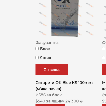
Фасування:
Ф
Блок
Ящик
В Кошик
Сигарети OK Blue KS 100mm
M
(м’яка пачка)
к
₴
586
за блок
₴
$
540
за ящик
≈ 24 300 ₴
$