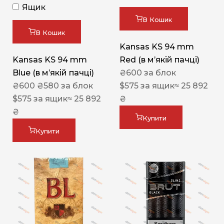
Ящик
В Кошик
В Кошик
Kansas KS 94 mm
Kansas KS 94 mm
Red (в мʼякій пачці)
Blue (в мʼякій пачці)
₴
600
за блок
₴
600
₴
580
за блок
$
575
за ящик
≈ 25 892
$
575
за ящик
≈ 25 892
₴
₴
Купити
Купити