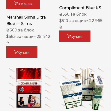
В Кошик
Compliment Blue KS
₴
550
за блок
Marshall Slims Ultra
$
510
за ящик
≈ 22 965
Blue — Slims
₴
₴
609
за блок
$
565
за ящик
≈ 25 442
Купити
₴
Купити