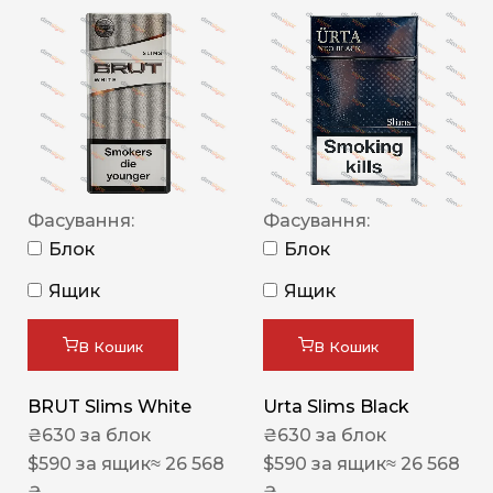
Фасування:
Фасування:
Блок
Блок
Ящик
Ящик
В Кошик
В Кошик
BRUT Slims White
Urta Slims Black
₴
630
за блок
₴
630
за блок
$
590
за ящик
≈ 26 568
$
590
за ящик
≈ 26 568
₴
₴