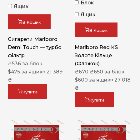
Блок
Ящик
Ящик
В Кошик
В Кошик
Сигарети Marlboro
Demi Touch — турбо
Marlboro Red KS
фільтр
Золоте Кільце
₴
536
за блок
(Флажок)
$
475
за ящик
≈ 21 389
₴
670
₴
650
за блок
₴
$
600
за ящик
≈ 27 018
₴
Купити
Купити