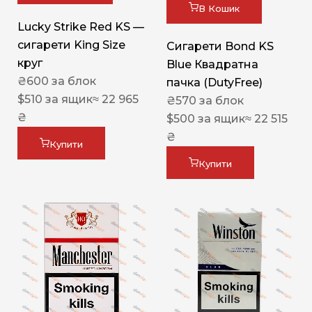
В Кошик
Lucky Strike Red KS —
сигарети King Size
Сигарети Bond KS
круг
Blue Квадратна
₴
600
за блок
пачка (DutyFree)
$
510
за ящик
≈ 22 965
₴
570
за блок
₴
$
500
за ящик
≈ 22 515
₴
Купити
Купити