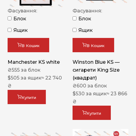
Фасування:
Фасування:
Блок
Блок
Ящик
Ящик
В Кошик
В Кошик
Manchester KS white
Winston Blue KS —
₴
555
за блок
сигарети King Size
$
505
за ящик
≈ 22 740
(квадрат)
₴
₴
600
за блок
$
530
за ящик
≈ 23 866
Купити
₴
Купити