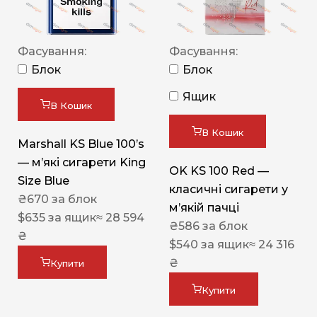
Фасування:
Фасування:
Блок
Блок
Ящик
В Кошик
В Кошик
Marshall KS Blue 100’s
— м’які сигарети King
OK KS 100 Red —
Size Blue
класичні сигарети у
₴
670
за блок
м’якій пачці
$
635
за ящик
≈ 28 594
₴
586
за блок
₴
$
540
за ящик
≈ 24 316
₴
Купити
Купити