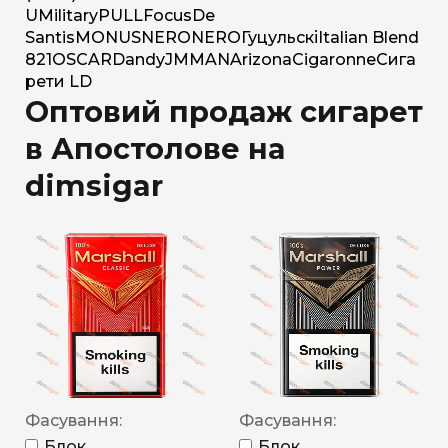
U
Military
PULL
Focus
De
Santis
MONUS
NERO
NERO
Гуцульскі
Italian Blend
821
OSCAR
Dandy
JM
MAN
Arizona
Cigaronne
Сига
рети LD
Оптовий продаж сигарет
в Апостолове на
dimsigar
Фасування:
Фасування:
Блок
Блок