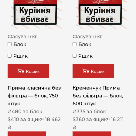
Фасування:
Фасування:
Блок
Блок
Ящик
Ящик
В Кошик
В Кошик
Прима класична без
Кременчук Прима
фільтра — блок, 750
без фільтра — блок,
штук
600 штук
₴
480
за блок
₴
335
за блок
$
410
за ящик
≈ 18 462
$
360
за ящик
≈ 16 211
₴
₴