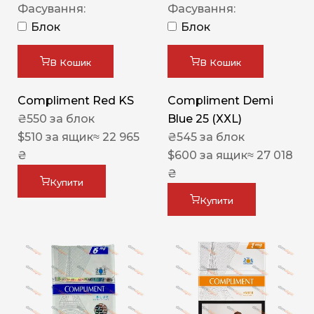
Фасування:
Фасування:
Блок
Блок
В Кошик
В Кошик
Compliment Red KS
Compliment Demi
₴
550
за блок
Blue 25 (XXL)
$
510
за ящик
≈ 22 965
₴
545
за блок
₴
$
600
за ящик
≈ 27 018
₴
Купити
Купити