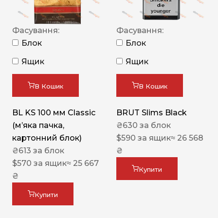
Фасування:
Фасування:
Блок
Блок
Ящик
Ящик
В Кошик
В Кошик
BL KS 100 мм Classic
BRUT Slims Black
(м’яка пачка,
₴
630
за блок
картонний блок)
$
590
за ящик
≈ 26 568
₴
613
за блок
₴
$
570
за ящик
≈ 25 667
Купити
₴
Купити