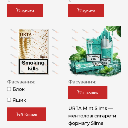
Купити
Купити
Фасування:
Фасування:
Блок
В Кошик
Ящик
URTA Mint Slims —
В Кошик
ментолові сигарети
формату Slims