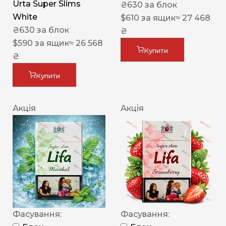
Urta Super Slims
₴
630
за блок
White
$
610
за ящик
≈ 27 468
₴
630
за блок
₴
$
590
за ящик
≈ 26 568
Купити
₴
Купити
Акція
Акція
Фасування:
Фасування: