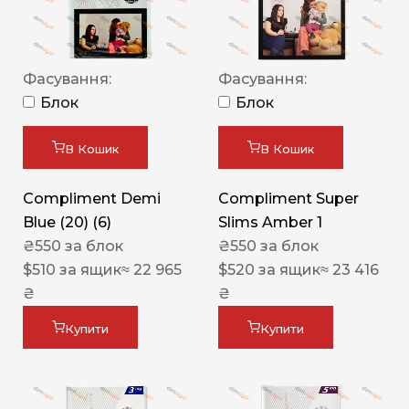
Фасування:
Фасування:
Блок
Блок
В Кошик
В Кошик
Compliment Demi
Compliment Super
Blue (20) (6)
Slims Amber 1
₴
550
за блок
₴
550
за блок
$
510
за ящик
≈ 22 965
$
520
за ящик
≈ 23 416
₴
₴
Купити
Купити