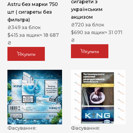
сигарети з
Astru без марки 750
українським
шт ( сигареты без
акцизом
фильтра)
₴
720
за блок
₴
349
за блок
$
690
за ящик
≈ 31 071
$
415
за ящик
≈ 18 687
₴
₴
Купити
Купити
Фасування:
Фасування: