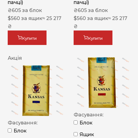
пачці)
пачці)
₴
605
за блок
₴
605
за блок
$
560
за ящик
≈ 25 217
$
560
за ящик
≈ 25 217
₴
₴
Купити
Купити
Акція
Фасування:
Фасування:
Блок
Блок
Ящик