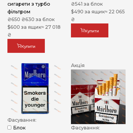
сигарети з турбо
₴
541
за блок
фільтром
$
490
за ящик
≈ 22 065
₴
650
₴
630
за блок
₴
$
600
за ящик
≈ 27 018
Купити
₴
Купити
Акція
Фасування:
Блок
Фасування: