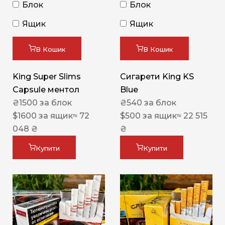
Блок
Блок
Ящик
Ящик
В Кошик
В Кошик
King Super Slims
Сигарети King KS
Capsule ментол
Blue
₴
1500
за блок
₴
540
за блок
$
1600
за ящик
≈ 72
$
500
за ящик
≈ 22 515
048 ₴
₴
Купити
Купити