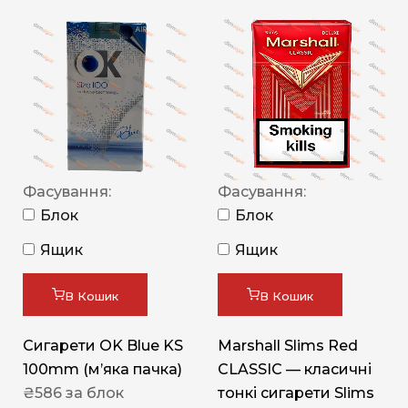
Фасування:
Фасування:
Блок
Блок
Ящик
Ящик
В Кошик
В Кошик
Сигарети OK Blue KS
Marshall Slims Red
100mm (м’яка пачка)
CLASSIC — класичні
₴
586
за блок
тонкі сигарети Slims