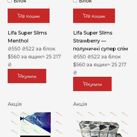
Блок
Блок
В Кошик
В Кошик
Lifa Super Slims
Lifa Super Slims
Menthol
Strawberry —
₴
550
₴
522
за блок
полуничні супер слім
$
560
за ящик
≈ 25 217
₴
550
₴
522
за блок
₴
$
560
за ящик
≈ 25 217
₴
Купити
Купити
Акція
Акція