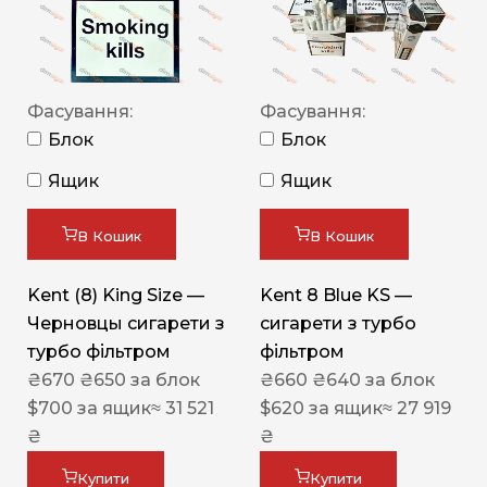
Фасування:
Фасування:
Блок
Блок
Ящик
Ящик
В Кошик
В Кошик
Kent (8) King Size —
Kent 8 Blue KS —
Черновцы сигарети з
сигарети з турбо
турбо фільтром
фільтром
₴
670
₴
650
за блок
₴
660
₴
640
за блок
$
700
за ящик
≈ 31 521
$
620
за ящик
≈ 27 919
₴
₴
Купити
Купити