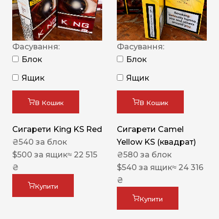
Фасування:
Фасування:
Блок
Блок
Ящик
Ящик
В Кошик
В Кошик
Сигарети King KS Red
Сигарети Camel
₴
540
за блок
Yellow KS (квадрат)
$
500
за ящик
≈ 22 515
₴
580
за блок
₴
$
540
за ящик
≈ 24 316
₴
Купити
Купити