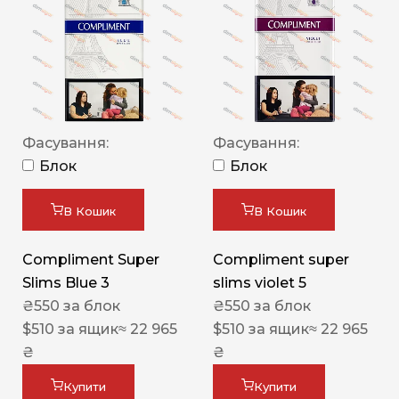
Фасування:
Фасування:
Блок
Блок
В Кошик
В Кошик
Compliment Super
Compliment super
Slims Blue 3
slims violet 5
₴
550
за блок
₴
550
за блок
$
510
за ящик
≈ 22 965
$
510
за ящик
≈ 22 965
₴
₴
Купити
Купити