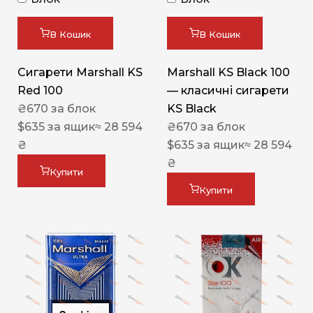
В Кошик
В Кошик
Сигарети Marshall KS
Marshall KS Black 100
Red 100
— класичні сигарети
₴
670
за блок
KS Black
$
635
за ящик
≈ 28 594
₴
670
за блок
₴
$
635
за ящик
≈ 28 594
₴
Купити
Купити