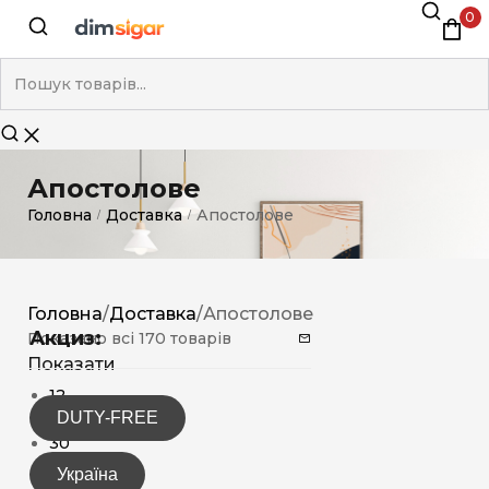
0
Апостолове
Головна
Доставка
Апостолове
/
/
Головна
/
Доставка
/
Апостолове
Акциз:
Показано всі 170 товарів
Показати
12
DUTY-FREE
15
30
Україна