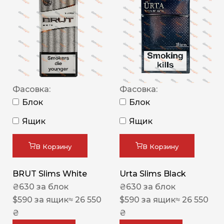
Фасовка:
Фасовка:
Блок
Блок
Ящик
Ящик
В Корзину
В Корзину
BRUT Slims White
Urta Slims Black
₴
630
за блок
₴
630
за блок
$
590
за ящик
≈ 26 550
$
590
за ящик
≈ 26 550
₴
₴