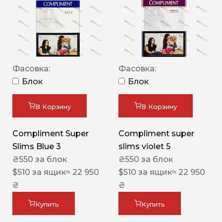
Фасовка:
Фасовка:
Блок
Блок
В Корзину
В Корзину
Compliment Super
Compliment super
Slims Blue 3
slims violet 5
₴
550
за блок
₴
550
за блок
$
510
за ящик
≈ 22 950
$
510
за ящик
≈ 22 950
₴
₴
Купить
Купить