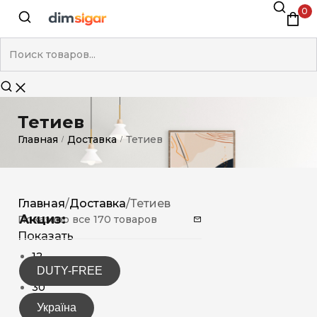
0
Тетиев
Главная
Доставка
Тетиев
/
/
Главная
/
Доставка
/
Тетиев
Акциз:
Показано все 170 товаров
Показать
12
DUTY-FREE
15
30
Україна