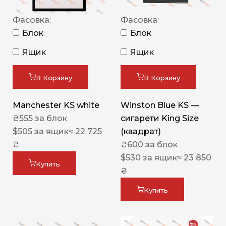
Фасовка:
Фасовка:
Блок
Блок
Ящик
Ящик
В Корзину
В Корзину
Manchester KS white
Winston Blue KS —
₴
555
за блок
сигарети King Size
$
505
за ящик
≈ 22 725
(квадрат)
₴
₴
600
за блок
$
530
за ящик
≈ 23 850
Купить
₴
Купить