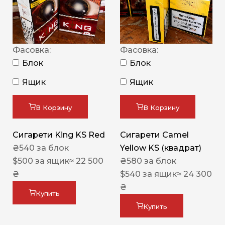
Фасовка:
Фасовка:
Блок
Блок
Ящик
Ящик
В Корзину
В Корзину
Сигарети King KS Red
Сигарети Camel
₴
540
за блок
Yellow KS (квадрат)
$
500
за ящик
≈ 22 500
₴
580
за блок
₴
$
540
за ящик
≈ 24 300
₴
Купить
Купить