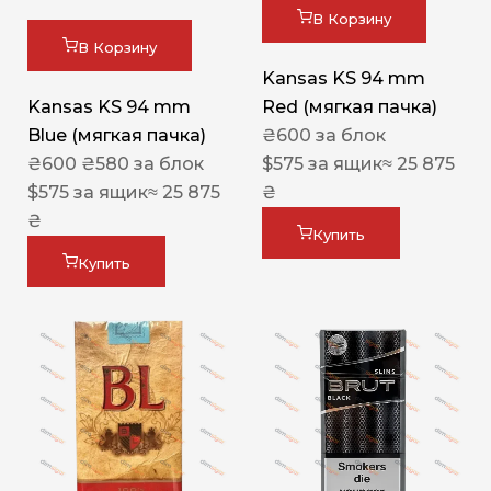
В Корзину
В Корзину
Kansas KS 94 mm
Kansas KS 94 mm
Red (мягкая пачка)
Blue (мягкая пачка)
₴
600
за блок
₴
600
₴
580
за блок
$
575
за ящик
≈ 25 875
$
575
за ящик
≈ 25 875
₴
₴
Купить
Купить