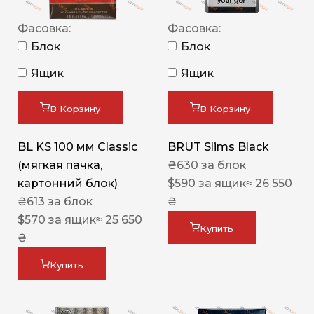
Фасовка:
Фасовка:
Блок
Блок
Ящик
Ящик
В Корзину
В Корзину
BL KS 100 мм Classic
BRUT Slims Black
(мягкая пачка,
₴
630
за блок
картонний блок)
$
590
за ящик
≈ 26 550
₴
613
за блок
₴
$
570
за ящик
≈ 25 650
Купить
₴
Купить