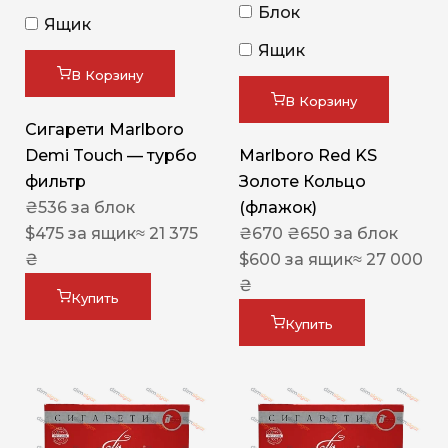
Блок
Ящик
Ящик
В Корзину
В Корзину
Сигарети Marlboro
Demi Touch — турбо
Marlboro Red KS
фильтр
Золоте Кольцо
₴
536
за блок
(флажок)
$
475
за ящик
≈ 21 375
₴
670
₴
650
за блок
₴
$
600
за ящик
≈ 27 000
₴
Купить
Купить