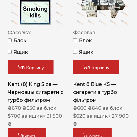
Фасовка:
Фасовка:
Блок
Блок
Ящик
Ящик
В Корзину
В Корзину
Kent (8) King Size —
Kent 8 Blue KS —
Черновцы сигарети с
сигарети з турбо
турбо фильтром
фільтром
₴
670
₴
650
за блок
₴
660
₴
640
за блок
$
700
за ящик
≈ 31 500
$
620
за ящик
≈ 27 900
₴
₴
Купить
Купить