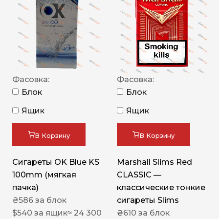
Фасовка:
Фасовка:
Блок
Блок
Ящик
Ящик
В Корзину
В Корзину
Сигареты OK Blue KS
Marshall Slims Red
100mm (мягкая
CLASSIC —
пачка)
классические тонкие
₴
586
за блок
сигареты Slims
$
540
за ящик
≈ 24 300
₴
610
за блок