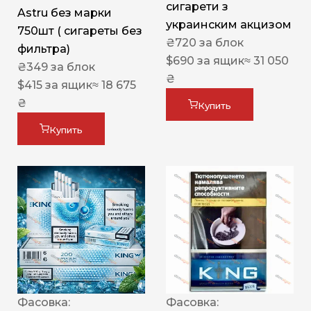
сигарети з
Astru без марки
украинским акцизом
750шт ( сигареты без
₴
720
за блок
фильтра)
$
690
за ящик
≈ 31 050
₴
349
за блок
₴
$
415
за ящик
≈ 18 675
₴
Купить
Купить
Фасовка:
Фасовка: