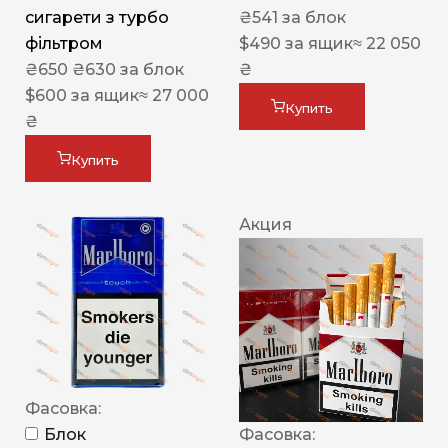
сигарети з турбо
₴
541
за блок
фільтром
$
490
за ящик
≈ 22 050
₴
650
₴
630
за блок
₴
$
600
за ящик
≈ 27 000
Купить
₴
Купить
Акция
Фасовка:
Блок
Фасовка: