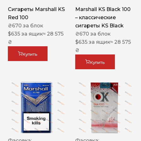
Сигареты Marshall KS
Marshall KS Black 100
Red 100
– классические
₴
670
за блок
сигареты KS Black
$
635
за ящик
≈ 28 575
₴
670
за блок
₴
$
635
за ящик
≈ 28 575
₴
Купить
Купить
Фасовка:
Фасовка: