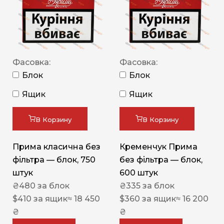
Фасовка:
Фасовка:
Блок
Блок
Ящик
Ящик
В Корзину
В Корзину
Прима класична без
Кременчук Прима
фільтра — блок, 750
без фільтра — блок,
штук
600 штук
₴
480
за блок
₴
335
за блок
$
410
за ящик
≈ 18 450
$
360
за ящик
≈ 16 200
₴
₴