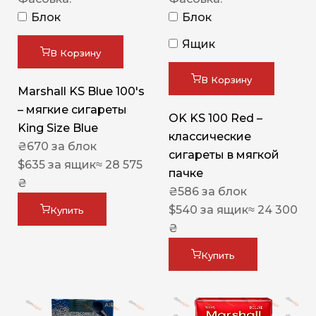
Блок
Блок
Ящик
В Корзину
В Корзину
Marshall KS Blue 100's
– мягкие сигареты
OK KS 100 Red –
King Size Blue
классические
₴
670
за блок
сигареты в мягкой
$
635
за ящик
≈ 28 575
пачке
₴
₴
586
за блок
$
540
за ящик
≈ 24 300
Купить
₴
Купить