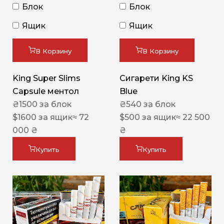
Блок
Блок
Ящик
Ящик
В Корзину
В Корзину
King Super Slims
Сигарети King KS
Capsule ментол
Blue
₴
1500
за блок
₴
540
за блок
$
1600
за ящик
≈ 72
$
500
за ящик
≈ 22 500
000 ₴
₴
Купить
Купить