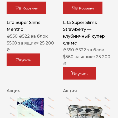
В Корзину
В Корзину
Lifa Super Slims
Lifa Super Slims
Menthol
Strawberry —
₴
550
₴
522
за блок
клубничный супер
$
560
за ящик
≈ 25 200
слимс
₴
₴
550
₴
522
за блок
$
560
за ящик
≈ 25 200
Купить
₴
Купить
Акция
Акция