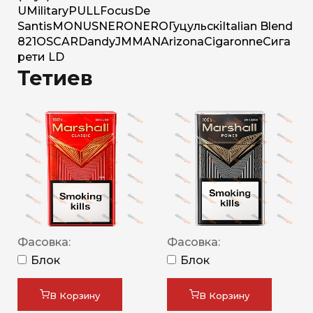
U
Military
PULL
Focus
De
Santis
MONUS
NERO
NERO
Гуцульскі
Italian Blend
821
OSCAR
Dandy
JM
MAN
Arizona
Cigaronne
Сига
рети LD
Тетиев
Фасовка:
Фасовка:
Блок
Блок
В Корзину
В Корзину