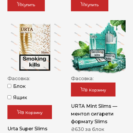
Купить
Купить
Фасовка:
Фасовка:
Блок
В Корзину
Ящик
URTA Mint Slims —
В Корзину
ментол сигарети
формату Slims
Urta Super Slims
₴
630
за блок