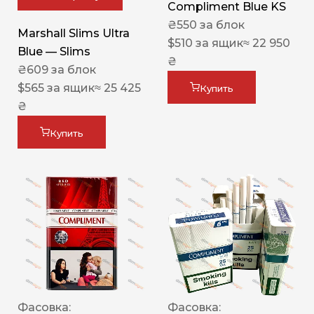
Compliment Blue KS
₴
550
за блок
Marshall Slims Ultra
$
510
за ящик
≈ 22 950
Blue — Slims
₴
₴
609
за блок
$
565
за ящик
≈ 25 425
Купить
₴
Купить
Фасовка:
Фасовка: