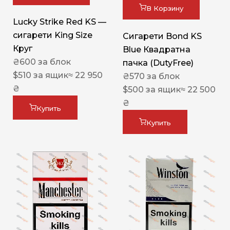
В Корзину
Lucky Strike Red KS —
сигарети King Size
Сигарети Bond KS
Круг
Blue Квадратна
₴
600
за блок
пачка (DutyFree)
$
510
за ящик
≈ 22 950
₴
570
за блок
₴
$
500
за ящик
≈ 22 500
₴
Купить
Купить