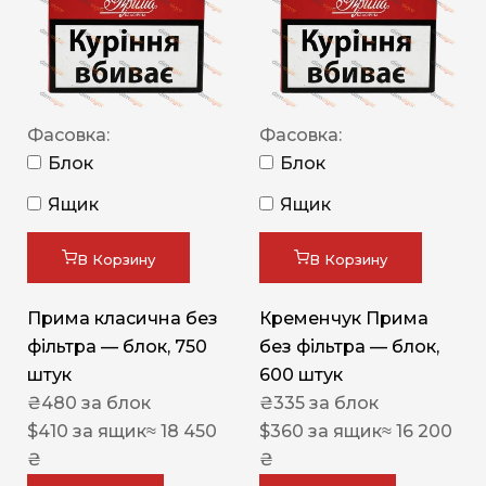
Фасовка:
Фасовка:
Блок
Блок
Ящик
Ящик
В Корзину
В Корзину
Прима класична без
Кременчук Прима
фільтра — блок, 750
без фільтра — блок,
штук
600 штук
₴
480
за блок
₴
335
за блок
$
410
за ящик
≈ 18 450
$
360
за ящик
≈ 16 200
₴
₴