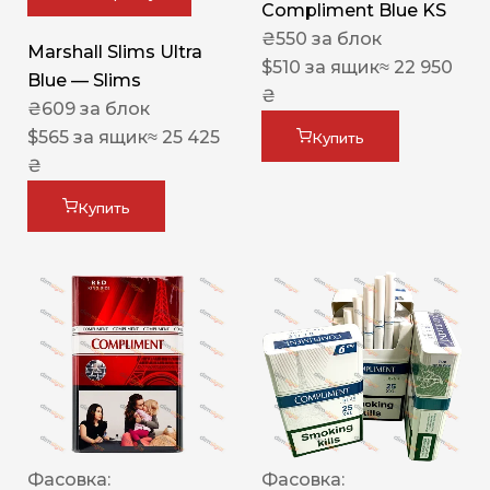
Compliment Blue KS
₴
550
за блок
Marshall Slims Ultra
$
510
за ящик
≈ 22 950
Blue — Slims
₴
₴
609
за блок
$
565
за ящик
≈ 25 425
Купить
₴
Купить
Фасовка:
Фасовка: