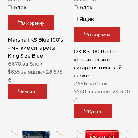
Блок
Блок
Ящик
В Корзину
В Корзину
Marshall KS Blue 100's
– мягкие сигареты
OK KS 100 Red –
King Size Blue
классические
₴
670
за блок
сигареты в мягкой
$
635
за ящик
≈ 28 575
пачке
₴
₴
586
за блок
$
540
за ящик
≈ 24 300
Купить
₴
Купить