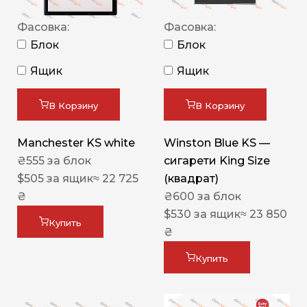
Фасовка:
Фасовка:
Блок
Блок
Ящик
Ящик
В Корзину
В Корзину
Manchester KS white
Winston Blue KS —
₴
555
за блок
сигарети King Size
$
505
за ящик
≈ 22 725
(квадрат)
₴
₴
600
за блок
$
530
за ящик
≈ 23 850
Купить
₴
Купить