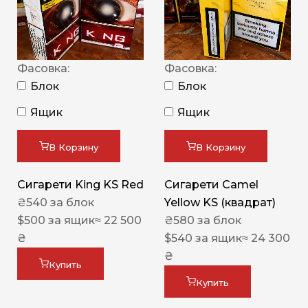
Фасовка:
Фасовка:
Блок
Блок
Ящик
Ящик
В Корзину
В Корзину
Сигарети King KS Red
Сигарети Camel
₴
540
за блок
Yellow KS (квадрат)
$
500
за ящик
≈ 22 500
₴
580
за блок
₴
$
540
за ящик
≈ 24 300
₴
Купить
Купить