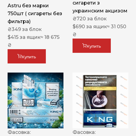
сигарети з
Astru без марки
украинским акцизом
750шт ( сигареты без
₴
720
за блок
фильтра)
$
690
за ящик
≈ 31 050
₴
349
за блок
₴
$
415
за ящик
≈ 18 675
₴
Купить
Купить
Фасовка:
Фасовка: