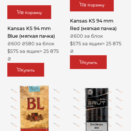
В Корзину
В Корзину
Kansas KS 94 mm
Kansas KS 94 mm
Red (мягкая пачка)
Blue (мягкая пачка)
₴
600
за блок
₴
600
₴
580
за блок
$
575
за ящик
≈ 25 875
$
575
за ящик
≈ 25 875
₴
₴
Купить
Купить