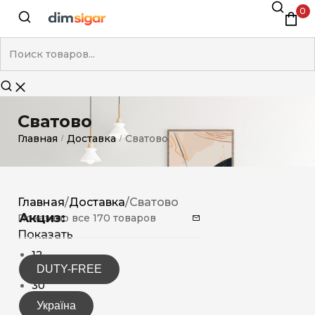
0
Сватово
Главная
Доставка
Сватово
/
/
Главная
/
Доставка
/
Сватово
Акциз:
Показано все 170 товаров
Показать
12
DUTY-FREE
15
30
Україна