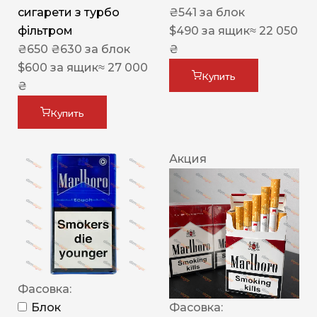
сигарети з турбо
₴
541
за блок
фільтром
$
490
за ящик
≈ 22 050
₴
650
₴
630
за блок
₴
$
600
за ящик
≈ 27 000
Купить
₴
Купить
Акция
Фасовка:
Блок
Фасовка: