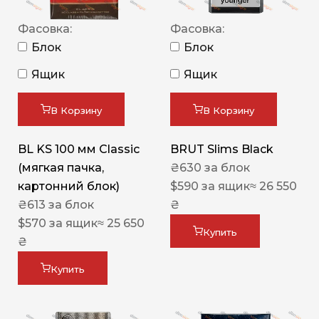
Фасовка:
Фасовка:
Блок
Блок
Ящик
Ящик
В Корзину
В Корзину
BL KS 100 мм Classic
BRUT Slims Black
(мягкая пачка,
₴
630
за блок
картонний блок)
$
590
за ящик
≈ 26 550
₴
613
за блок
₴
$
570
за ящик
≈ 25 650
Купить
₴
Купить