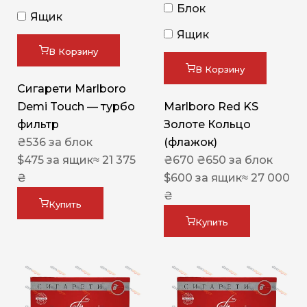
Блок
Ящик
Ящик
В Корзину
В Корзину
Сигарети Marlboro
Demi Touch — турбо
Marlboro Red KS
фильтр
Золоте Кольцо
₴
536
за блок
(флажок)
$
475
за ящик
≈ 21 375
₴
670
₴
650
за блок
₴
$
600
за ящик
≈ 27 000
₴
Купить
Купить