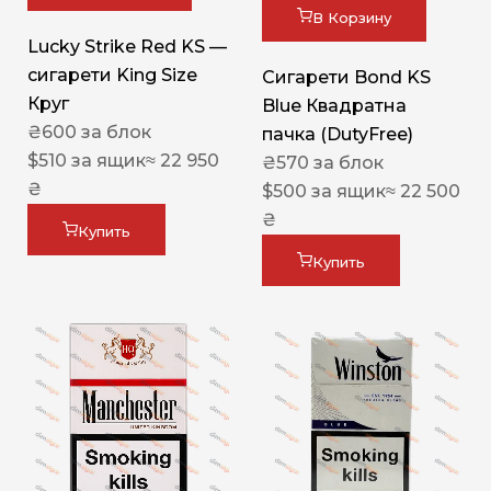
В Корзину
Lucky Strike Red KS —
сигарети King Size
Сигарети Bond KS
Круг
Blue Квадратна
₴
600
за блок
пачка (DutyFree)
$
510
за ящик
≈ 22 950
₴
570
за блок
₴
$
500
за ящик
≈ 22 500
₴
Купить
Купить