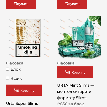
Купить
Купить
Фасовка:
Фасовка:
Блок
В Корзину
Ящик
URTA Mint Slims —
В Корзину
ментол сигарети
формату Slims
Urta Super Slims
₴
630
за блок