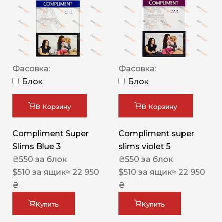
Фасовка:
Фасовка:
Блок
Блок
В Корзину
В Корзину
Compliment Super
Compliment super
Slims Blue 3
slims violet 5
₴
550
за блок
₴
550
за блок
$
510
за ящик
≈ 22 950
$
510
за ящик
≈ 22 950
₴
₴
Купить
Купить