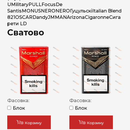
U
Military
PULL
Focus
De
Santis
MONUS
NERO
NERO
Гуцульскі
Italian Blend
821
OSCAR
Dandy
JM
MAN
Arizona
Cigaronne
Сига
рети LD
Сватово
Фасовка:
Фасовка:
Блок
Блок
В Корзину
В Корзину