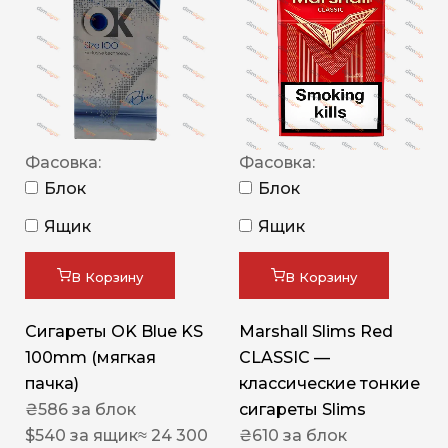
Фасовка:
Фасовка:
Блок
Блок
Ящик
Ящик
В Корзину
В Корзину
Сигареты OK Blue KS
Marshall Slims Red
100mm (мягкая
CLASSIC —
пачка)
классические тонкие
₴
586
за блок
сигареты Slims
$
540
за ящик
≈ 24 300
₴
610
за блок