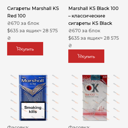
Сигареты Marshall KS
Marshall KS Black 100
Red 100
– классические
₴
670
за блок
сигареты KS Black
$
635
за ящик
≈ 28 575
₴
670
за блок
₴
$
635
за ящик
≈ 28 575
₴
Купить
Купить
Фасовка:
Фасовка: