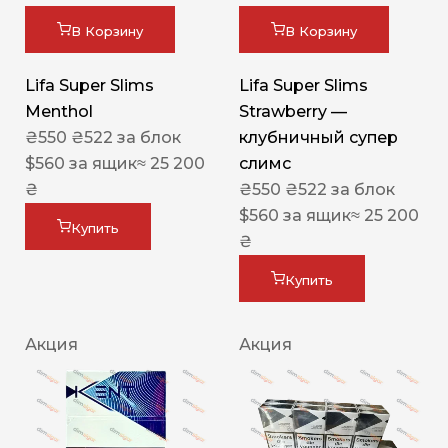
В Корзину
В Корзину
Lifa Super Slims
Lifa Super Slims
Menthol
Strawberry —
₴
550
₴
522
за блок
клубничный супер
$
560
за ящик
≈ 25 200
слимс
₴
₴
550
₴
522
за блок
$
560
за ящик
≈ 25 200
Купить
₴
Купить
Акция
Акция