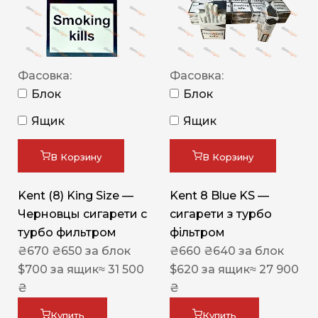
Фасовка:
Фасовка:
Блок
Блок
Ящик
Ящик
В Корзину
В Корзину
Kent (8) King Size —
Kent 8 Blue KS —
Черновцы сигарети с
сигарети з турбо
турбо фильтром
фільтром
₴
670
₴
650
за блок
₴
660
₴
640
за блок
$
700
за ящик
≈ 31 500
$
620
за ящик
≈ 27 900
₴
₴
Купить
Купить