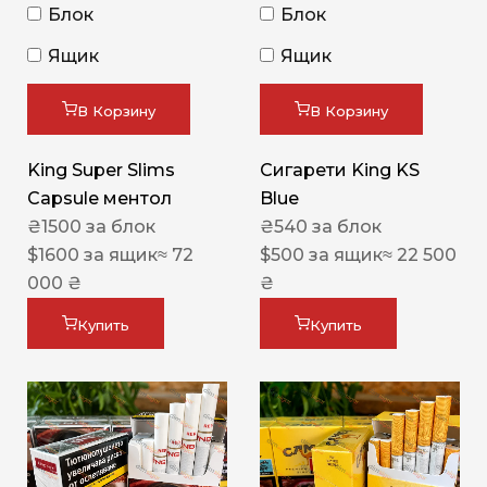
Блок
Блок
Ящик
Ящик
В Корзину
В Корзину
King Super Slims
Сигарети King KS
Capsule ментол
Blue
₴
1500
за блок
₴
540
за блок
$
1600
за ящик
≈ 72
$
500
за ящик
≈ 22 500
000 ₴
₴
Купить
Купить