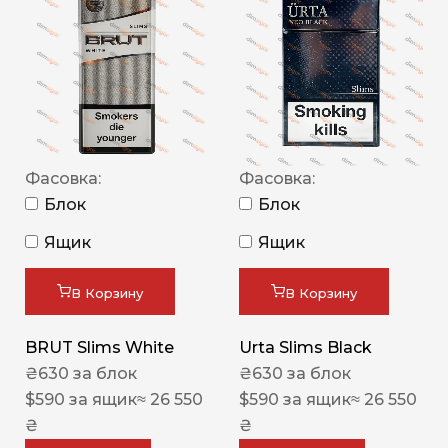
Фасовка:
Фасовка:
Блок
Блок
Ящик
Ящик
В Корзину
В Корзину
BRUT Slims White
Urta Slims Black
₴
630
за блок
₴
630
за блок
$
590
за ящик
≈ 26 550
$
590
за ящик
≈ 26 550
₴
₴