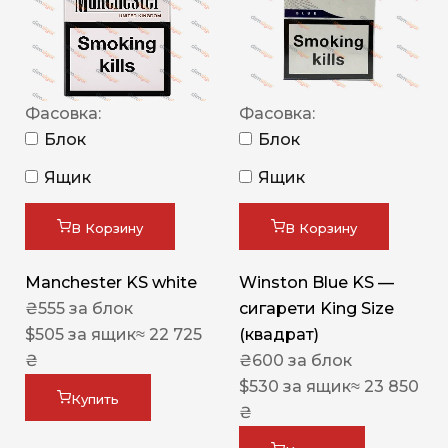
Фасовка:
Фасовка:
Блок
Блок
Ящик
Ящик
В Корзину
В Корзину
Manchester KS white
Winston Blue KS —
₴
555
за блок
сигарети King Size
$
505
за ящик
≈ 22 725
(квадрат)
₴
₴
600
за блок
$
530
за ящик
≈ 23 850
Купить
₴