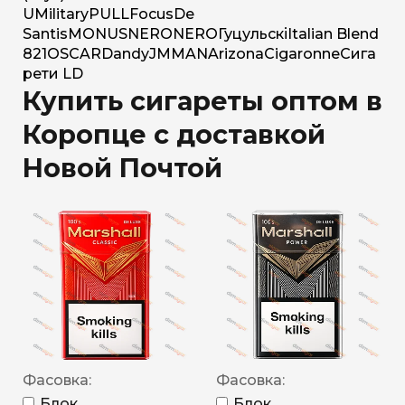
U
Military
PULL
Focus
De
Santis
MONUS
NERO
NERO
Гуцульскі
Italian Blend
821
OSCAR
Dandy
JM
MAN
Arizona
Cigaronne
Сига
рети LD
Купить сигареты оптом в
Коропце с доставкой
Новой Почтой
Фасовка:
Фасовка:
Блок
Блок