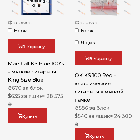
Фасовка:
Фасовка:
Блок
Блок
Ящик
В Корзину
В Корзину
Marshall KS Blue 100's
– мягкие сигареты
OK KS 100 Red –
King Size Blue
классические
₴
670
за блок
сигареты в мягкой
$
635
за ящик
≈ 28 575
пачке
₴
₴
586
за блок
$
540
за ящик
≈ 24 300
Купить
₴
Купить