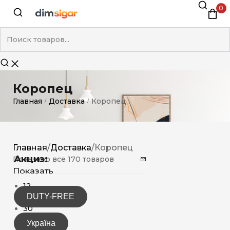
0
Коропец
Главная
Доставка
Коропец
/
/
Главная
/
Доставка
/
Коропец
Акциз:
Показано все 170 товаров
Показать
12
DUTY-FREE
15
30
Україна