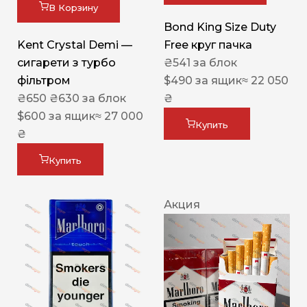
В Корзину
Bond King Size Duty
Kent Crystal Demi —
Free круг пачка
сигарети з турбо
₴
541
за блок
фільтром
$
490
за ящик
≈ 22 050
₴
650
₴
630
за блок
₴
$
600
за ящик
≈ 27 000
Купить
₴
Купить
Акция