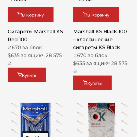
В Корзину
В Корзину
Сигареты Marshall KS
Marshall KS Black 100
Red 100
– классические
₴
670
за блок
сигареты KS Black
$
635
за ящик
≈ 28 575
₴
670
за блок
₴
$
635
за ящик
≈ 28 575
₴
Купить
Купить