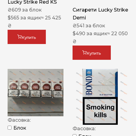
Lucky Strike Red KS
₴
609
за блок
Сигарети Lucky Strike
$
565
за ящик
≈ 25 425
Demi
₴
₴
541
за блок
$
490
за ящик
≈ 22 050
Купить
₴
Купить
Фасовка:
Блок
Фасовка: