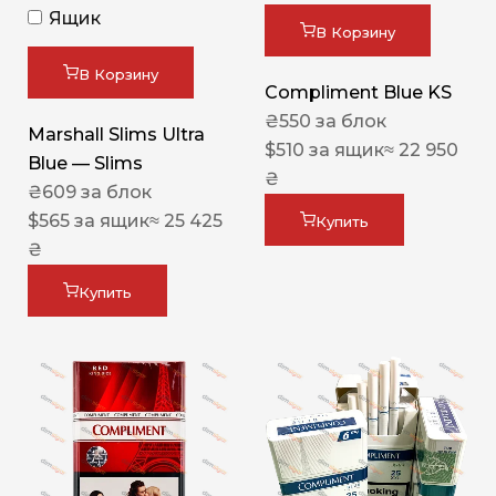
Ящик
В Корзину
В Корзину
Compliment Blue KS
₴
550
за блок
Marshall Slims Ultra
$
510
за ящик
≈ 22 950
Blue — Slims
₴
₴
609
за блок
$
565
за ящик
≈ 25 425
Купить
₴
Купить