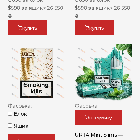
$
590
за ящик
≈ 26 550
$
590
за ящик
≈ 26 550
₴
₴
Купить
Купить
Фасовка:
Фасовка:
Блок
В Корзину
Ящик
URTA Mint Slims —