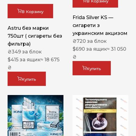
В Корзину
В Корзину
Frida Silver KS —
сигарети з
Astru без марки
украинским акцизом
750шт ( сигареты без
₴
720
за блок
фильтра)
$
690
за ящик
≈ 31 050
₴
349
за блок
₴
$
415
за ящик
≈ 18 675
₴
Купить
Купить