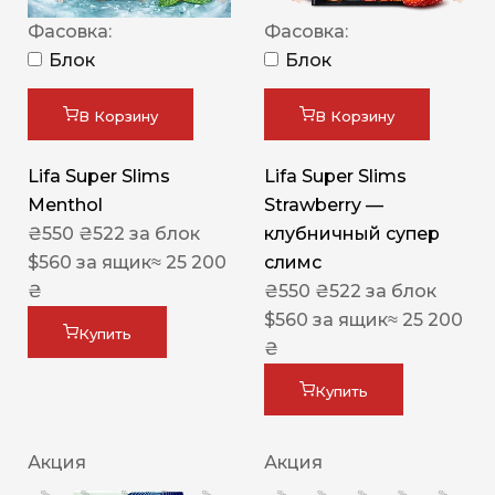
Фасовка:
Фасовка:
Блок
Блок
В Корзину
В Корзину
Lifa Super Slims
Lifa Super Slims
Menthol
Strawberry —
₴
550
₴
522
за блок
клубничный супер
$
560
за ящик
≈ 25 200
слимс
₴
₴
550
₴
522
за блок
$
560
за ящик
≈ 25 200
Купить
₴
Купить
Акция
Акция