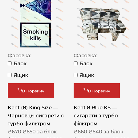
Фасовка:
Фасовка:
Блок
Блок
Ящик
Ящик
В Корзину
В Корзину
Kent (8) King Size —
Kent 8 Blue KS —
Черновцы сигарети с
сигарети з турбо
турбо фильтром
фільтром
₴
670
₴
650
за блок
₴
660
₴
640
за блок