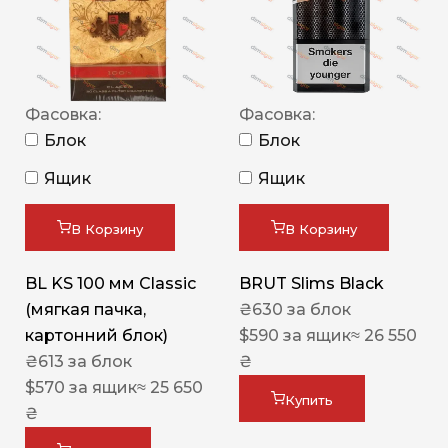
Фасовка:
Фасовка:
Блок
Блок
Ящик
Ящик
В Корзину
В Корзину
BL KS 100 мм Classic
BRUT Slims Black
(мягкая пачка,
₴
630
за блок
картонний блок)
$
590
за ящик
≈ 26 550
₴
613
за блок
₴
$
570
за ящик
≈ 25 650
Купить
₴