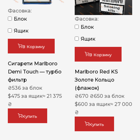
Фасовка:
Блок
Фасовка:
Блок
Ящик
Ящик
В Корзину
В Корзину
Сигарети Marlboro
Demi Touch — турбо
Marlboro Red KS
фильтр
Золоте Кольцо
₴
536
за блок
(флажок)
$
475
за ящик
≈ 21 375
₴
670
₴
650
за блок
₴
$
600
за ящик
≈ 27 000
₴
Купить
Купить