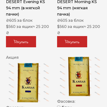
DESERT Evening KS
DESERT Morning KS
94 mm (в мягкой
94 mm (мягкая
пачки)
пачка)
₴
605
за блок
₴
605
за блок
$
560
за ящик
≈ 25 200
$
560
за ящик
≈ 25 200
₴
₴
Купить
Купить
Акция
Фасовка: