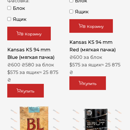
Фасовка:
Блок
Блок
Ящик
Ящик
В Корзину
В Корзину
Kansas KS 94 mm
Kansas KS 94 mm
Red (мягкая пачка)
Blue (мягкая пачка)
₴
600
за блок
₴
600
₴
580
за блок
$
575
за ящик
≈ 25 875
$
575
за ящик
≈ 25 875
₴
₴
Купить
Купить