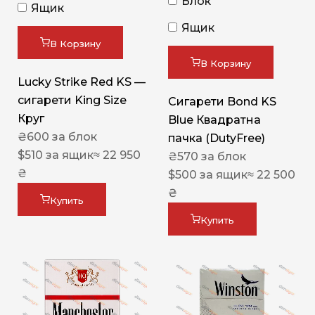
Блок
Ящик
Ящик
В Корзину
В Корзину
Lucky Strike Red KS —
сигарети King Size
Сигарети Bond KS
Круг
Blue Квадратна
₴
600
за блок
пачка (DutyFree)
$
510
за ящик
≈ 22 950
₴
570
за блок
₴
$
500
за ящик
≈ 22 500
₴
Купить
Купить