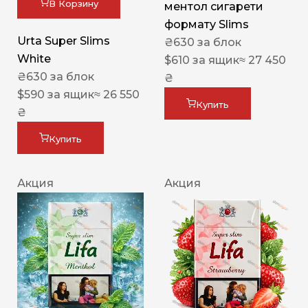
В Корзину
ментол сигарети
формату Slims
Urta Super Slims
₴
630
за блок
White
$
610
за ящик
≈ 27 450
₴
630
за блок
₴
$
590
за ящик
≈ 26 550
Купить
₴
Купить
Акция
Акция