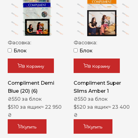
Фасовка:
Фасовка:
Блок
Блок
В Корзину
В Корзину
Compliment Demi
Compliment Super
Blue (20) (6)
Slims Amber 1
₴
550
за блок
₴
550
за блок
$
510
за ящик
≈ 22 950
$
520
за ящик
≈ 23 400
₴
₴
Купить
Купить