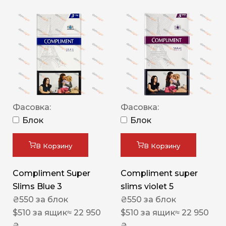
Фасовка:
Фасовка:
Блок
Блок
В Корзину
В Корзину
Compliment Super
Compliment super
Slims Blue 3
slims violet 5
₴
550
за блок
₴
550
за блок
$
510
за ящик
≈ 22 950
$
510
за ящик
≈ 22 950
₴
₴