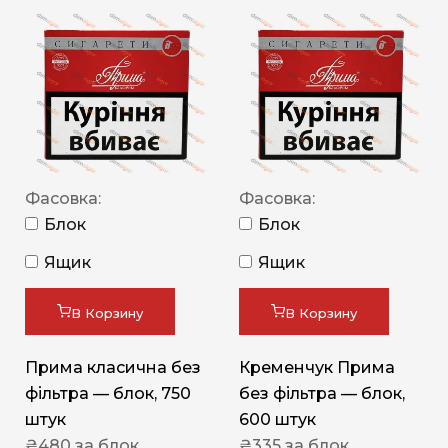
Фасовка:
Фасовка:
Блок
Блок
Ящик
Ящик
В Корзину
В Корзину
Прима класична без
Кременчук Прима
фільтра — блок, 750
без фільтра — блок,
штук
600 штук
₴
480
за блок
₴
335
за блок