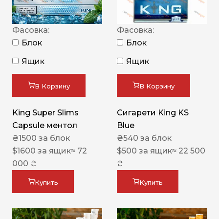
Фасовка:
Фасовка:
Блок
Блок
Ящик
Ящик
В Корзину
В Корзину
King Super Slims
Сигарети King KS
Capsule ментол
Blue
₴
1500
за блок
₴
540
за блок
$
1600
за ящик
≈ 72
$
500
за ящик
≈ 22 500
000 ₴
₴
Купить
Купить