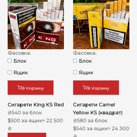
Фасовка:
Фасовка:
Блок
Блок
Ящик
Ящик
В Корзину
В Корзину
Сигарети King KS Red
Сигарети Camel
₴
540
за блок
Yellow KS (квадрат)
$
500
за ящик
≈ 22 500
₴
580
за блок
₴
$
540
за ящик
≈ 24 300
₴