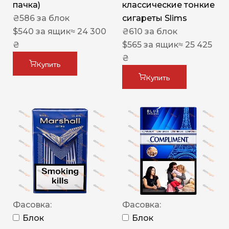
пачка)
классические тонкие
₴
586
за блок
сигареты Slims
$
540
за ящик
≈ 24 300
₴
610
за блок
₴
$
565
за ящик
≈ 25 425
₴
Купить
Купить
Фасовка:
Фасовка:
Блок
Блок