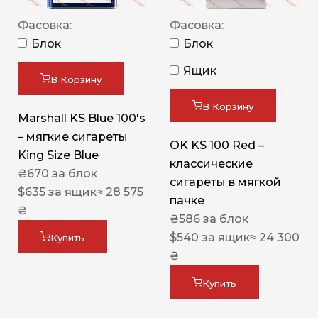
Фасовка:
Фасовка:
Блок
Блок
Ящик
В Корзину
В Корзину
Marshall KS Blue 100's
– мягкие сигареты
OK KS 100 Red –
King Size Blue
классические
₴
670
за блок
сигареты в мягкой
$
635
за ящик
≈ 28 575
пачке
₴
₴
586
за блок
$
540
за ящик
≈ 24 300
Купить
₴
Купить