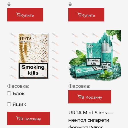
₴
₴
Купить
Купить
Фасовка:
Фасовка:
Блок
В Корзину
Ящик
URTA Mint Slims —
В Корзину
ментол сигарети
формату Slims