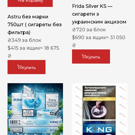
В Корзину
Frida Silver KS —
сигарети з
Astru без марки
украинским акцизом
750шт ( сигареты без
₴
720
за блок
фильтра)
$
690
за ящик
≈ 31 050
₴
349
за блок
₴
$
415
за ящик
≈ 18 675
₴
Купить
Купить