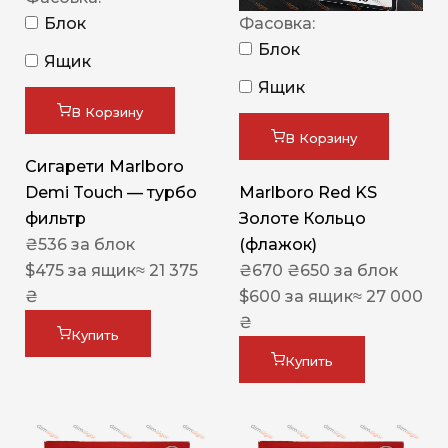
Блок
Фасовка:
Блок
Ящик
Ящик
В Корзину
В Корзину
Сигарети Marlboro
Demi Touch — турбо
Marlboro Red KS
фильтр
Золоте Кольцо
₴
536
за блок
(флажок)
$
475
за ящик
≈ 21 375
₴
670
₴
650
за блок
₴
$
600
за ящик
≈ 27 000
₴
Купить
Купить