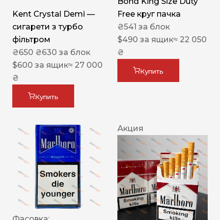
Bond King Size Duty
Kent Crystal Demi —
Free круг пачка
сигарети з турбо
₴
541
за блок
фільтром
$
490
за ящик
≈ 22 050
₴
650
₴
630
за блок
₴
$
600
за ящик
≈ 27 000
Купить
₴
Купить
Акция
Фасовка: