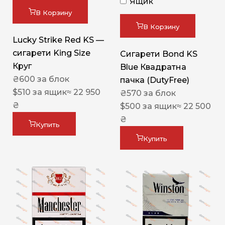
Ящик
В Корзину
В Корзину
Lucky Strike Red KS —
сигарети King Size
Сигарети Bond KS
Круг
Blue Квадратна
₴
600
за блок
пачка (DutyFree)
$
510
за ящик
≈ 22 950
₴
570
за блок
₴
$
500
за ящик
≈ 22 500
₴
Купить
Купить