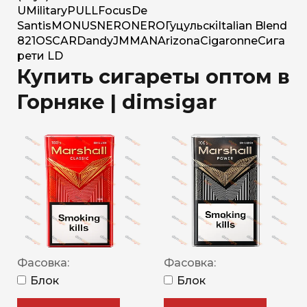
U
Military
PULL
Focus
De
Santis
MONUS
NERO
NERO
Гуцульскі
Italian Blend
821
OSCAR
Dandy
JM
MAN
Arizona
Cigaronne
Сига
рети LD
Купить сигареты оптом в
Горняке | dimsigar
Фасовка:
Фасовка:
Блок
Блок