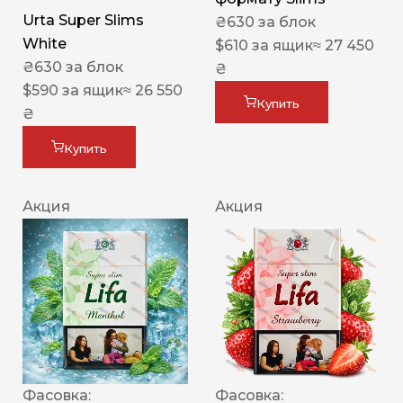
Urta Super Slims
₴
630
за блок
White
$
610
за ящик
≈ 27 450
₴
630
за блок
₴
$
590
за ящик
≈ 26 550
Купить
₴
Купить
Акция
Акция
Фасовка:
Фасовка: