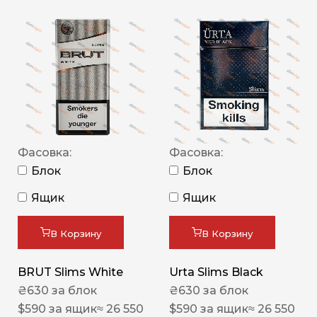
Фасовка:
Фасовка:
Блок
Блок
Ящик
Ящик
В Корзину
В Корзину
BRUT Slims White
Urta Slims Black
₴
630
за блок
₴
630
за блок
$
590
за ящик
≈ 26 550
$
590
за ящик
≈ 26 550