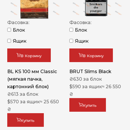
Фасовка:
Фасовка:
Блок
Блок
Ящик
Ящик
В Корзину
В Корзину
BL KS 100 мм Classic
BRUT Slims Black
(мягкая пачка,
₴
630
за блок
картонний блок)
$
590
за ящик
≈ 26 550
₴
613
за блок
₴
$
570
за ящик
≈ 25 650
Купить
₴
Купить