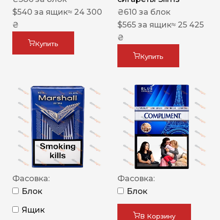
$
540
за ящик
≈ 24 300
₴
610
за блок
₴
$
565
за ящик
≈ 25 425
₴
Купить
Купить
Фасовка:
Фасовка:
Блок
Блок
Ящик
В Корзину