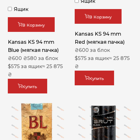
Ящик
Ящик
В Корзину
В Корзину
Kansas KS 94 mm
Kansas KS 94 mm
Red (мягкая пачка)
Blue (мягкая пачка)
₴
600
за блок
₴
600
₴
580
за блок
$
575
за ящик
≈ 25 875
$
575
за ящик
≈ 25 875
₴
₴
Купить
Купить