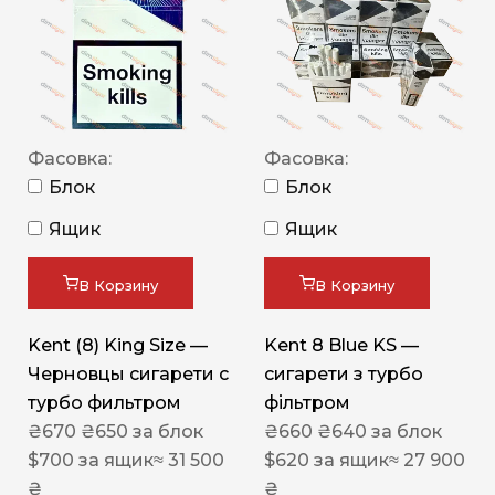
Фасовка:
Фасовка:
Блок
Блок
Ящик
Ящик
В Корзину
В Корзину
Kent (8) King Size —
Kent 8 Blue KS —
Черновцы сигарети с
сигарети з турбо
турбо фильтром
фільтром
₴
670
₴
650
за блок
₴
660
₴
640
за блок
$
700
за ящик
≈ 31 500
$
620
за ящик
≈ 27 900
₴
₴