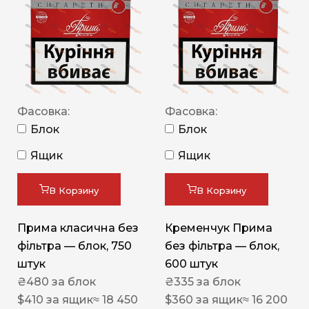
Фасовка:
Фасовка:
Блок
Блок
Ящик
Ящик
В Корзину
В Корзину
Прима класична без
Кременчук Прима
фільтра — блок, 750
без фільтра — блок,
штук
600 штук
₴
480
за блок
₴
335
за блок
$
410
за ящик
≈ 18 450
$
360
за ящик
≈ 16 200