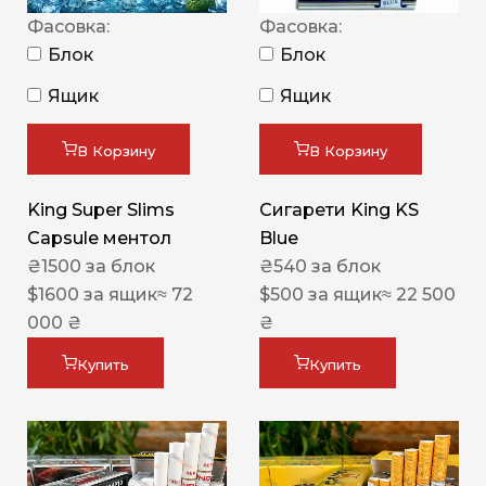
Фасовка:
Фасовка:
Блок
Блок
Ящик
Ящик
В Корзину
В Корзину
King Super Slims
Сигарети King KS
Capsule ментол
Blue
₴
1500
за блок
₴
540
за блок
$
1600
за ящик
≈ 72
$
500
за ящик
≈ 22 500
000 ₴
₴
Купить
Купить