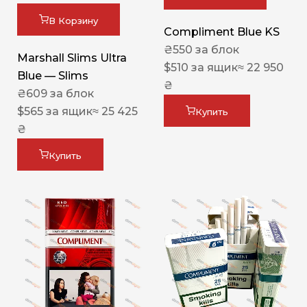
В Корзину
Compliment Blue KS
₴
550
за блок
Marshall Slims Ultra
$
510
за ящик
≈ 22 950
Blue — Slims
₴
₴
609
за блок
$
565
за ящик
≈ 25 425
Купить
₴
Купить