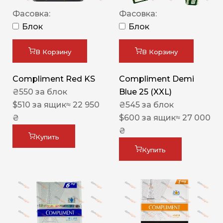
Фасовка:
Фасовка:
Блок
Блок
В Корзину
В Корзину
Compliment Red KS
Compliment Demi
₴
550
за блок
Blue 25 (XXL)
$
510
за ящик
≈ 22 950
₴
545
за блок
₴
$
600
за ящик
≈ 27 000
₴
Купить
Купить