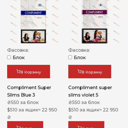
Фасовка:
Фасовка:
Блок
Блок
В Корзину
В Корзину
Compliment Super
Compliment super
Slims Blue 3
slims violet 5
₴
550
за блок
₴
550
за блок
$
510
за ящик
≈ 22 950
$
510
за ящик
≈ 22 950
₴
₴