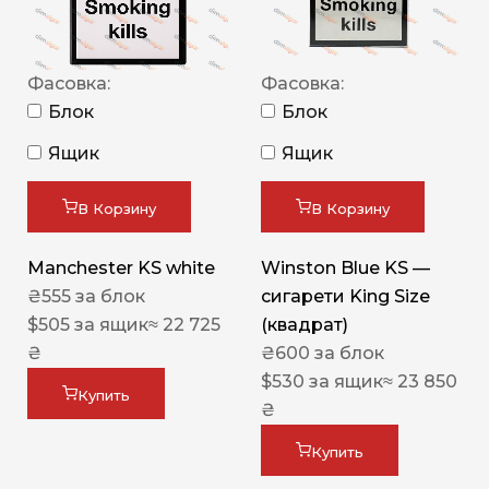
Фасовка:
Фасовка:
Блок
Блок
Ящик
Ящик
В Корзину
В Корзину
Manchester KS white
Winston Blue KS —
₴
555
за блок
сигарети King Size
$
505
за ящик
≈ 22 725
(квадрат)
₴
₴
600
за блок
$
530
за ящик
≈ 23 850
Купить
₴
Купить