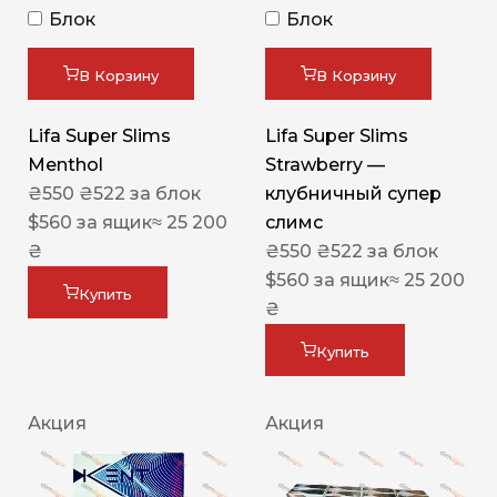
Блок
Блок
В Корзину
В Корзину
Lifa Super Slims
Lifa Super Slims
Menthol
Strawberry —
₴
550
₴
522
за блок
клубничный супер
$
560
за ящик
≈ 25 200
слимс
₴
₴
550
₴
522
за блок
$
560
за ящик
≈ 25 200
Купить
₴
Купить
Акция
Акция