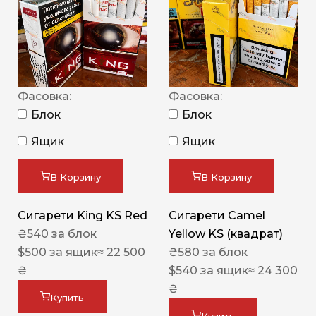
Фасовка:
Фасовка:
Блок
Блок
Ящик
Ящик
В Корзину
В Корзину
Сигарети King KS Red
Сигарети Camel
₴
540
за блок
Yellow KS (квадрат)
$
500
за ящик
≈ 22 500
₴
580
за блок
₴
$
540
за ящик
≈ 24 300
₴
Купить
Купить