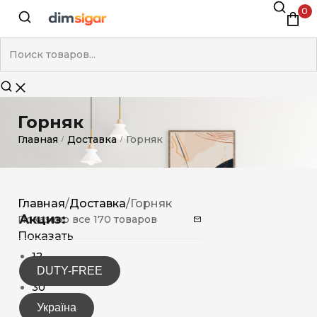
0
Горняк
Главная
Доставка
Горняк
/
/
Главная
/
Доставка
/
Горняк
Акциз:
Показано все 170 товаров
Показать
12
DUTY-FREE
15
30
Україна