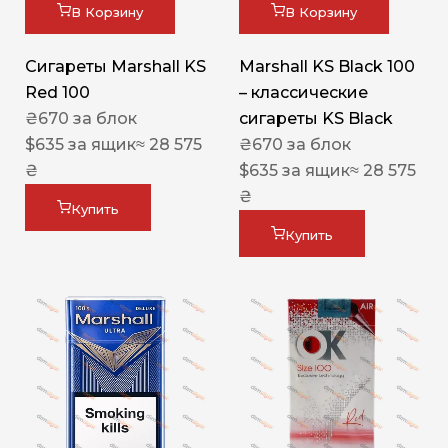
В Корзину
В Корзину
Сигареты Marshall KS
Marshall KS Black 100
Red 100
– классические
₴
670
за блок
сигареты KS Black
$
635
за ящик
≈ 28 575
₴
670
за блок
₴
$
635
за ящик
≈ 28 575
₴
Купить
Купить