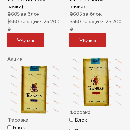
пачки)
пачка)
₴
605
за блок
₴
605
за блок
$
560
за ящик
≈ 25 200
$
560
за ящик
≈ 25 200
₴
₴
Купить
Купить
Акция
Фасовка:
Фасовка:
Блок
Блок