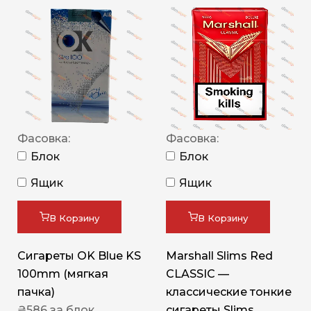
Фасовка:
Фасовка:
Блок
Блок
Ящик
Ящик
В Корзину
В Корзину
Сигареты OK Blue KS
Marshall Slims Red
100mm (мягкая
CLASSIC —
пачка)
классические тонкие
₴
586
за блок
сигареты Slims