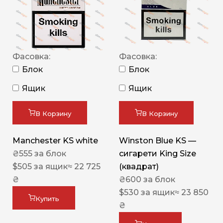
Фасовка:
Фасовка:
Блок
Блок
Ящик
Ящик
В Корзину
В Корзину
Manchester KS white
Winston Blue KS —
₴
555
за блок
сигарети King Size
$
505
за ящик
≈ 22 725
(квадрат)
₴
₴
600
за блок
$
530
за ящик
≈ 23 850
Купить
₴