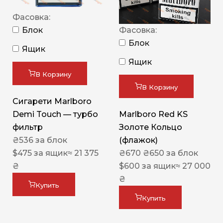
Фасовка:
Блок
Фасовка:
Блок
Ящик
Ящик
В Корзину
В Корзину
Сигарети Marlboro
Demi Touch — турбо
Marlboro Red KS
фильтр
Золоте Кольцо
₴
536
за блок
(флажок)
$
475
за ящик
≈ 21 375
₴
670
₴
650
за блок
₴
$
600
за ящик
≈ 27 000
₴
Купить
Купить