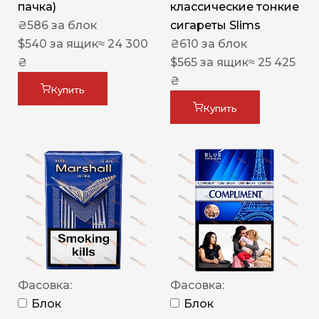
пачка)
классические тонкие
₴
586
за блок
сигареты Slims
$
540
за ящик
≈ 24 300
₴
610
за блок
₴
$
565
за ящик
≈ 25 425
₴
Купить
Купить
Фасовка:
Фасовка:
Блок
Блок