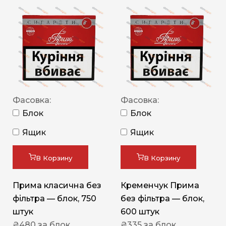
Фасовка:
Фасовка:
Блок
Блок
Ящик
Ящик
В Корзину
В Корзину
Прима класична без
Кременчук Прима
фільтра — блок, 750
без фільтра — блок,
штук
600 штук
₴
480
за блок
₴
335
за блок