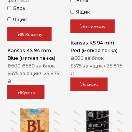
Фасовка:
Блок
Блок
Ящик
Ящик
В Корзину
В Корзину
Kansas KS 94 mm
Kansas KS 94 mm
Red (мягкая пачка)
Blue (мягкая пачка)
₴
600
за блок
₴
600
₴
580
за блок
$
575
за ящик
≈ 25 875
$
575
за ящик
≈ 25 875
₴
₴
Купить
Купить