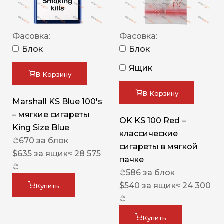
Фасовка:
Фасовка:
Блок
Блок
Ящик
В Корзину
В Корзину
Marshall KS Blue 100's
– мягкие сигареты
OK KS 100 Red –
King Size Blue
классические
₴
670
за блок
сигареты в мягкой
$
635
за ящик
≈ 28 575
пачке
₴
₴
586
за блок
$
540
за ящик
≈ 24 300
Купить
₴
Купить