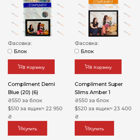
Фасовка:
Фасовка:
Блок
Блок
В Корзину
В Корзину
Compliment Demi
Compliment Super
Blue (20) (6)
Slims Amber 1
₴
550
за блок
₴
550
за блок
$
510
за ящик
≈ 22 950
$
520
за ящик
≈ 23 400
₴
₴
Купить
Купить