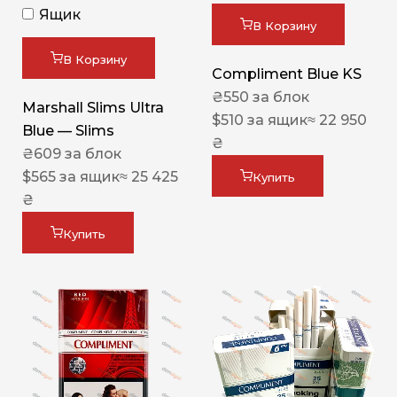
Ящик
В Корзину
В Корзину
Compliment Blue KS
₴
550
за блок
Marshall Slims Ultra
$
510
за ящик
≈ 22 950
Blue — Slims
₴
₴
609
за блок
$
565
за ящик
≈ 25 425
Купить
₴
Купить