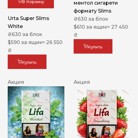
В Корзину
ментол сигарети
формату Slims
Urta Super Slims
₴
630
за блок
White
$
610
за ящик
≈ 27 450
₴
630
за блок
₴
$
590
за ящик
≈ 26 550
Купить
₴
Купить
Акция
Акция