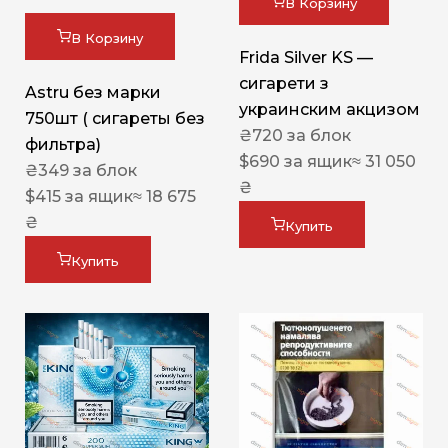
В Корзину
В Корзину
Frida Silver KS —
сигарети з
Astru без марки
украинским акцизом
750шт ( сигареты без
₴
720
за блок
фильтра)
$
690
за ящик
≈ 31 050
₴
349
за блок
₴
$
415
за ящик
≈ 18 675
₴
Купить
Купить