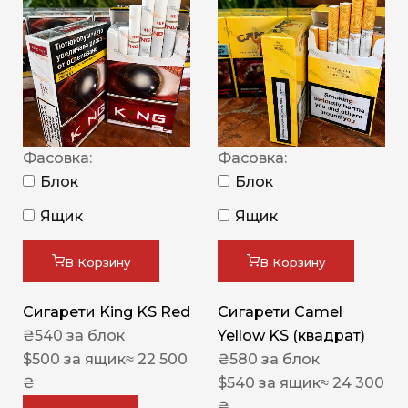
Фасовка:
Фасовка:
Блок
Блок
Ящик
Ящик
В Корзину
В Корзину
Сигарети King KS Red
Сигарети Camel
₴
540
за блок
Yellow KS (квадрат)
$
500
за ящик
≈ 22 500
₴
580
за блок
₴
$
540
за ящик
≈ 24 300
₴