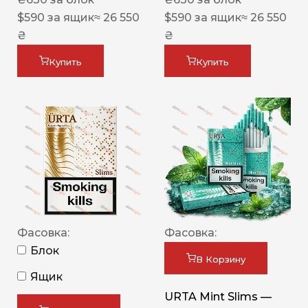
$
590
за ящик
≈ 26 550
$
590
за ящик
≈ 26 550
₴
₴
Купить
Купить
Фасовка:
Фасовка:
Блок
В Корзину
Ящик
URTA Mint Slims —