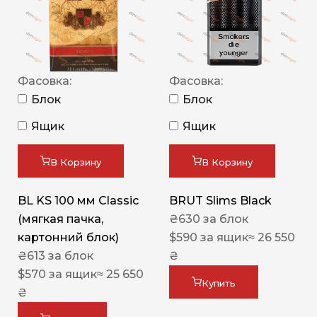
Фасовка:
Фасовка:
Блок
Блок
Ящик
Ящик
В Корзину
В Корзину
BL KS 100 мм Classic
BRUT Slims Black
(мягкая пачка,
₴
630
за блок
картонний блок)
$
590
за ящик
≈ 26 550
₴
613
за блок
₴
$
570
за ящик
≈ 25 650
Купить
₴