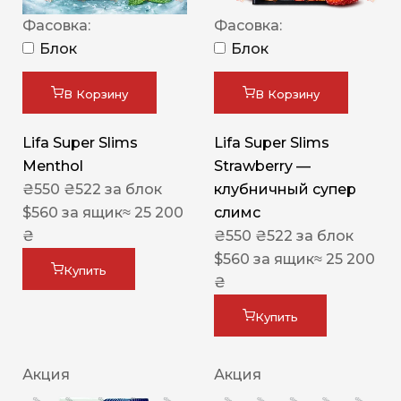
Фасовка:
Фасовка:
Блок
Блок
В Корзину
В Корзину
Lifa Super Slims
Lifa Super Slims
Menthol
Strawberry —
₴
550
₴
522
за блок
клубничный супер
$
560
за ящик
≈ 25 200
слимс
₴
₴
550
₴
522
за блок
$
560
за ящик
≈ 25 200
Купить
₴
Купить
Акция
Акция