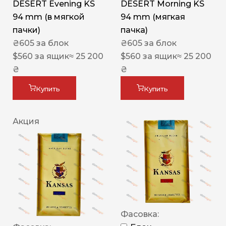
DESERT Evening KS
DESERT Morning KS
94 mm (в мягкой
94 mm (мягкая
пачки)
пачка)
₴
605
за блок
₴
605
за блок
$
560
за ящик
≈ 25 200
$
560
за ящик
≈ 25 200
₴
₴
Купить
Купить
Акция
Фасовка: