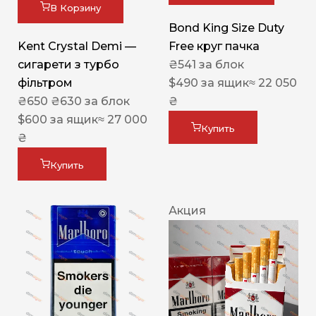
В Корзину
Bond King Size Duty
Kent Crystal Demi —
Free круг пачка
сигарети з турбо
₴
541
за блок
фільтром
$
490
за ящик
≈ 22 050
₴
650
₴
630
за блок
₴
$
600
за ящик
≈ 27 000
Купить
₴
Купить
Акция