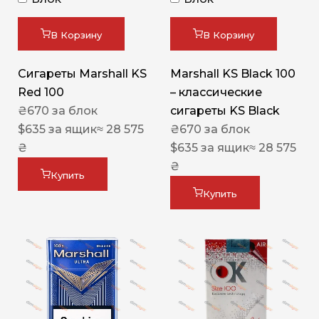
В Корзину
В Корзину
Сигареты Marshall KS
Marshall KS Black 100
Red 100
– классические
₴
670
за блок
сигареты KS Black
$
635
за ящик
≈ 28 575
₴
670
за блок
₴
$
635
за ящик
≈ 28 575
₴
Купить
Купить