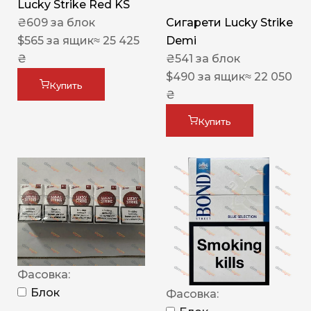
Lucky Strike Red KS
₴
609
за блок
Сигарети Lucky Strike
$
565
за ящик
≈ 25 425
Demi
₴
₴
541
за блок
$
490
за ящик
≈ 22 050
Купить
₴
Купить
Фасовка:
Блок
Фасовка: