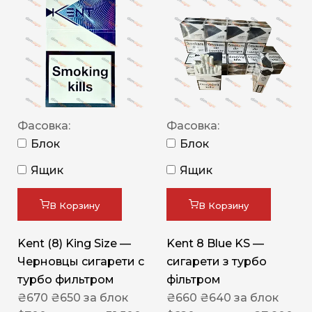
Фасовка:
Фасовка:
Блок
Блок
Ящик
Ящик
В Корзину
В Корзину
Kent (8) King Size —
Kent 8 Blue KS —
Черновцы сигарети с
сигарети з турбо
турбо фильтром
фільтром
₴
670
₴
650
за блок
₴
660
₴
640
за блок