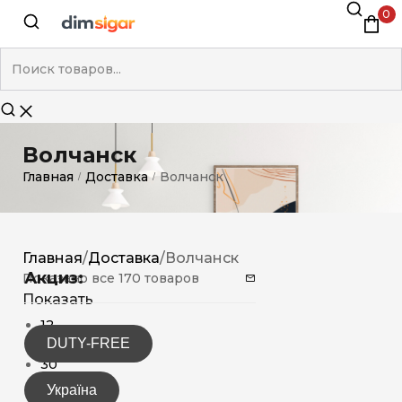
0
Волчанск
Главная
Доставка
Волчанск
/
/
Главная
/
Доставка
/
Волчанск
Акциз:
Показано все 170 товаров
Показать
12
DUTY-FREE
15
30
Україна