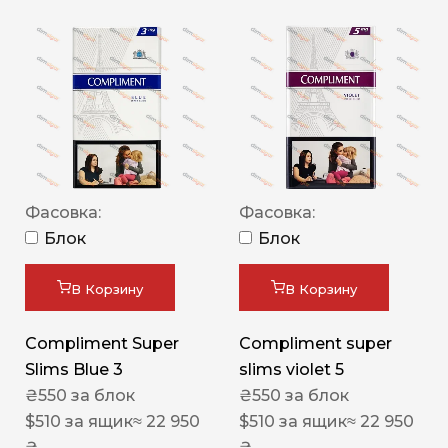
Фасовка:
Фасовка:
Блок
Блок
В Корзину
В Корзину
Compliment Super
Compliment super
Slims Blue 3
slims violet 5
₴
550
за блок
₴
550
за блок
$
510
за ящик
≈ 22 950
$
510
за ящик
≈ 22 950
₴
₴