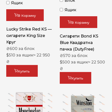
Блок
Ящик
Ящик
В Корзину
В Корзину
Lucky Strike Red KS —
сигарети King Size
Сигарети Bond KS
Круг
Blue Квадратна
₴
600
за блок
пачка (DutyFree)
$
510
за ящик
≈ 22 950
₴
570
за блок
₴
$
500
за ящик
≈ 22 500
₴
Купить
Купить