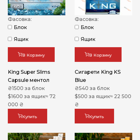
Фасовка:
Фасовка:
Блок
Блок
Ящик
Ящик
В Корзину
В Корзину
King Super Slims
Сигарети King KS
Capsule ментол
Blue
₴
1500
за блок
₴
540
за блок
$
1600
за ящик
≈ 72
$
500
за ящик
≈ 22 500
000 ₴
₴
Купить
Купить