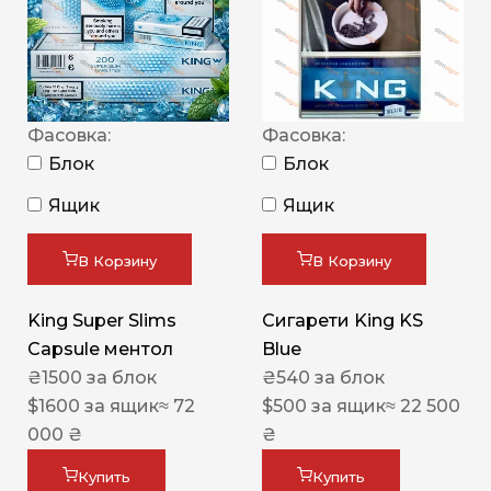
Фасовка:
Фасовка:
Блок
Блок
Ящик
Ящик
В Корзину
В Корзину
King Super Slims
Сигарети King KS
Capsule ментол
Blue
₴
1500
за блок
₴
540
за блок
$
1600
за ящик
≈ 72
$
500
за ящик
≈ 22 500
000 ₴
₴
Купить
Купить