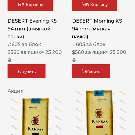
В Корзину
В Корзину
DESERT Evening KS
DESERT Morning KS
94 mm (в мягкой
94 mm (мягкая
пачки)
пачка)
₴
605
за блок
₴
605
за блок
$
560
за ящик
≈ 25 200
$
560
за ящик
≈ 25 200
₴
₴
Купить
Купить
Акция