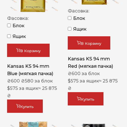
Фасовка:
Фасовка:
Блок
Блок
Ящик
Ящик
В Корзину
В Корзину
Kansas KS 94 mm
Kansas KS 94 mm
Red (мягкая пачка)
Blue (мягкая пачка)
₴
600
за блок
₴
600
₴
580
за блок
$
575
за ящик
≈ 25 875
$
575
за ящик
≈ 25 875
₴
₴
Купить
Купить