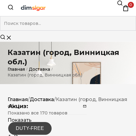
0
Казатин (город, Винницкая
обл.)
Главная
Доставка
/
/
Казатин (город, Винницкая обл.)
Главная
/
Доставка
/
Казатин (город, Винницкая
Акциз:
обл.)
Показано все 170 товаров
Показать
DUTY-FREE
12
15