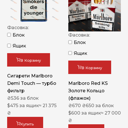
Фасовка:
Блок
Фасовка:
Блок
Ящик
Ящик
В Корзину
В Корзину
Сигарети Marlboro
Demi Touch — турбо
Marlboro Red KS
фильтр
Золоте Кольцо
₴
536
за блок
(флажок)
$
475
за ящик
≈ 21 375
₴
670
₴
650
за блок
₴
$
600
за ящик
≈ 27 000
₴
Купить