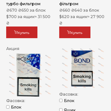
турбо фильтром
фільтром
₴
670
₴
650
за блок
₴
660
₴
640
за блок
$
700
за ящик
≈ 31 500
$
620
за ящик
≈ 27 900
₴
₴
Купить
Купить
Акция
Фасовка:
Фасовка:
Блок
Блок
Ящик