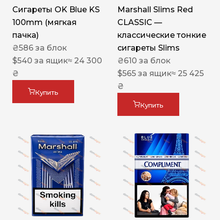
Сигареты OK Blue KS
Marshall Slims Red
100mm (мягкая
CLASSIC —
пачка)
классические тонкие
₴
586
за блок
сигареты Slims
$
540
за ящик
≈ 24 300
₴
610
за блок
₴
$
565
за ящик
≈ 25 425
₴
Купить
Купить