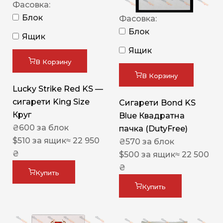
Фасовка:
Блок
Фасовка:
Блок
Ящик
Ящик
В Корзину
В Корзину
Lucky Strike Red KS —
сигарети King Size
Сигарети Bond KS
Круг
Blue Квадратна
₴
600
за блок
пачка (DutyFree)
$
510
за ящик
≈ 22 950
₴
570
за блок
₴
$
500
за ящик
≈ 22 500
₴
Купить
Купить