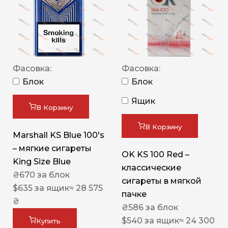
Фасовка:
Фасовка:
Блок
Блок
Ящик
В Корзину
В Корзину
Marshall KS Blue 100's
– мягкие сигареты
OK KS 100 Red –
King Size Blue
классические
₴
670
за блок
сигареты в мягкой
$
635
за ящик
≈ 28 575
пачке
₴
₴
586
за блок
$
540
за ящик
≈ 24 300
Купить