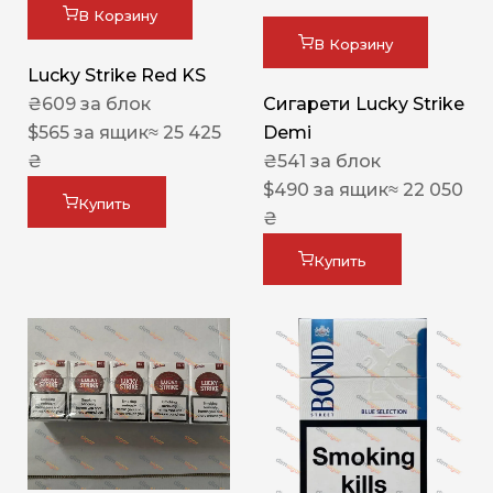
В Корзину
В Корзину
Lucky Strike Red KS
₴
609
за блок
Сигарети Lucky Strike
$
565
за ящик
≈ 25 425
Demi
₴
₴
541
за блок
$
490
за ящик
≈ 22 050
Купить
₴
Купить