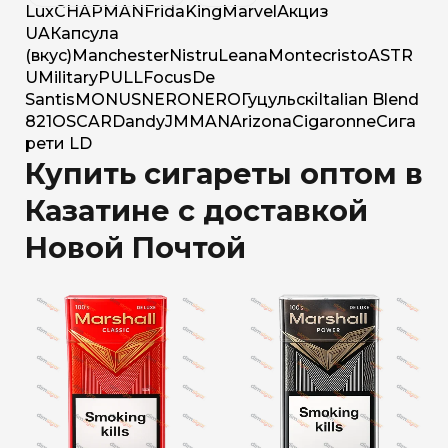
Lux
CHAPMAN
Frida
King
Marvel
Акциз
UA
Капсула
(вкус)
Manchester
Nistru
Leana
Montecristo
ASTR
U
Military
PULL
Focus
De
Santis
MONUS
NERO
NERO
Гуцульскі
Italian Blend
821
OSCAR
Dandy
JM
MAN
Arizona
Cigaronne
Сига
рети LD
Купить сигареты оптом в
Казатине с доставкой
Новой Почтой