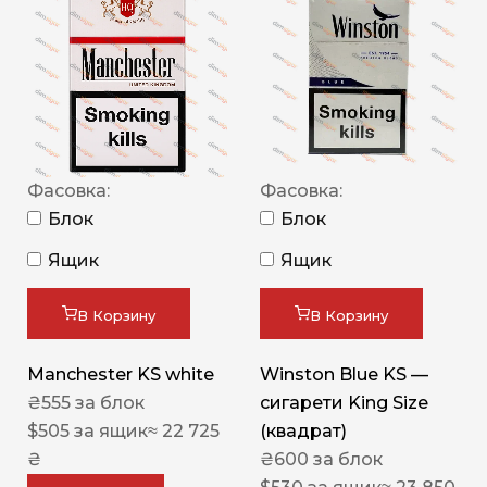
Фасовка:
Фасовка:
Блок
Блок
Ящик
Ящик
В Корзину
В Корзину
Manchester KS white
Winston Blue KS —
₴
555
за блок
сигарети King Size
$
505
за ящик
≈ 22 725
(квадрат)
₴
₴
600
за блок