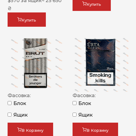
$
570
за ящик
≈ 25 650
Купить
₴
Купить
Фасовка:
Фасовка:
Блок
Блок
Ящик
Ящик
В Корзину
В Корзину