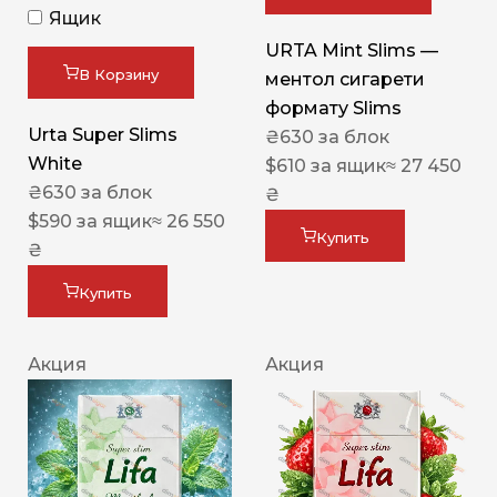
Ящик
URTA Mint Slims —
В Корзину
ментол сигарети
формату Slims
Urta Super Slims
₴
630
за блок
White
$
610
за ящик
≈ 27 450
₴
630
за блок
₴
$
590
за ящик
≈ 26 550
Купить
₴
Купить
Акция
Акция