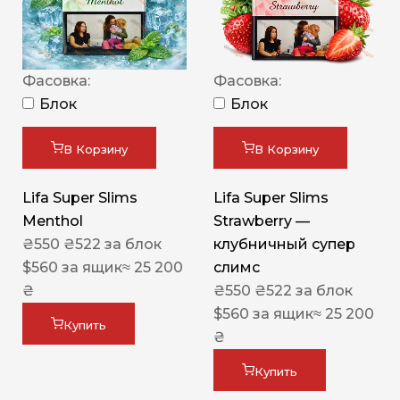
Фасовка:
Фасовка:
Блок
Блок
В Корзину
В Корзину
Lifa Super Slims
Lifa Super Slims
Menthol
Strawberry —
₴
550
₴
522
за блок
клубничный супер
$
560
за ящик
≈ 25 200
слимс
₴
₴
550
₴
522
за блок
$
560
за ящик
≈ 25 200
Купить
₴
Купить