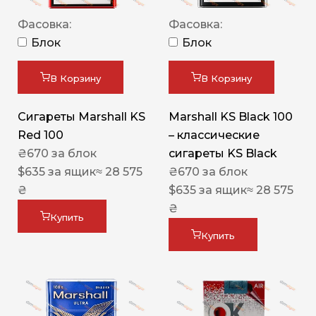
Фасовка:
Фасовка:
Блок
Блок
В Корзину
В Корзину
Сигареты Marshall KS
Marshall KS Black 100
Red 100
– классические
₴
670
за блок
сигареты KS Black
$
635
за ящик
≈ 28 575
₴
670
за блок
₴
$
635
за ящик
≈ 28 575
₴
Купить
Купить