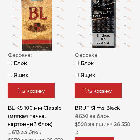
Фасовка:
Фасовка:
Блок
Блок
Ящик
Ящик
В Корзину
В Корзину
BL KS 100 мм Classic
BRUT Slims Black
(мягкая пачка,
₴
630
за блок
картонний блок)
$
590
за ящик
≈ 26 550
₴
613
за блок
₴