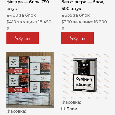
фільтра — блок, 750
без фільтра — блок,
штук
600 штук
₴
480
за блок
₴
335
за блок
$
410
за ящик
≈ 18 450
$
360
за ящик
≈ 16 200
₴
₴
Купить
Купить
Фасовка:
Блок
Фасовка: