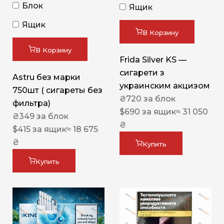
Блок
Ящик
Ящик
В Корзину
В Корзину
Frida Silver KS —
сигарети з
Astru без марки
украинским акцизом
750шт ( сигареты без
₴
720
за блок
фильтра)
$
690
за ящик
≈ 31 050
₴
349
за блок
₴
$
415
за ящик
≈ 18 675
₴
Купить
Купить