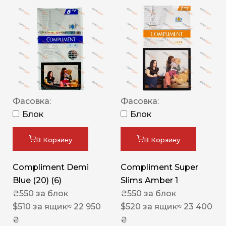
Фасовка:
Фасовка:
Блок
Блок
В Корзину
В Корзину
Compliment Demi
Compliment Super
Blue (20) (6)
Slims Amber 1
₴
550
за блок
₴
550
за блок
$
510
за ящик
≈ 22 950
$
520
за ящик
≈ 23 400
₴
₴