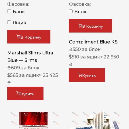
Фасовка:
Фасовка:
Блок
Блок
Ящик
В Корзину
В Корзину
Compliment Blue KS
₴
550
за блок
Marshall Slims Ultra
$
510
за ящик
≈ 22 950
Blue — Slims
₴
₴
609
за блок
$
565
за ящик
≈ 25 425
Купить
₴
Купить