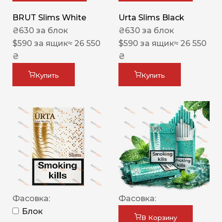
BRUT Slims White
Urta Slims Black
₴
630
за блок
₴
630
за блок
$
590
за ящик
≈ 26 550
$
590
за ящик
≈ 26 550
₴
₴
Купить
Купить
Фасовка:
Фасовка:
Блок
В Корзину