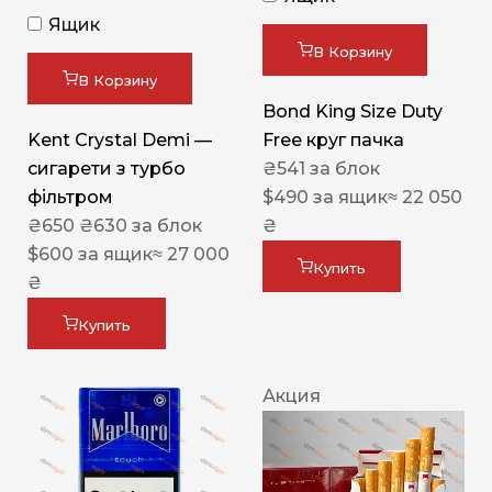
Ящик
В Корзину
В Корзину
Bond King Size Duty
Kent Crystal Demi —
Free круг пачка
сигарети з турбо
₴
541
за блок
фільтром
$
490
за ящик
≈ 22 050
₴
650
₴
630
за блок
₴
$
600
за ящик
≈ 27 000
Купить
₴
Купить
Акция