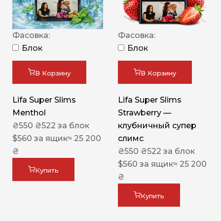
Фасовка:
Фасовка:
Блок
Блок
В Корзину
В Корзину
Lifa Super Slims
Lifa Super Slims
Menthol
Strawberry —
₴
550
₴
522
за блок
клубничный супер
$
560
за ящик
≈ 25 200
слимс
₴
₴
550
₴
522
за блок
$
560
за ящик
≈ 25 200
Купить
₴
Купить