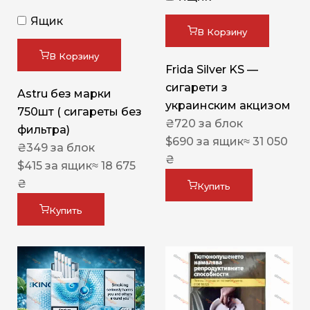
Ящик
В Корзину
В Корзину
Frida Silver KS —
сигарети з
Astru без марки
украинским акцизом
750шт ( сигареты без
₴
720
за блок
фильтра)
$
690
за ящик
≈ 31 050
₴
349
за блок
₴
$
415
за ящик
≈ 18 675
₴
Купить
Купить