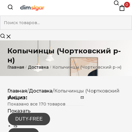
0
Копычинцы (Чортковский р-
н)
Главная
Доставка
Копычинцы (Чортковский р-н)
/
/
Главная
/
Доставка
/
Копычинцы (Чортковский
Акциз:
р-н)
Показано все 170 товаров
Показать
DUTY-FREE
12
15