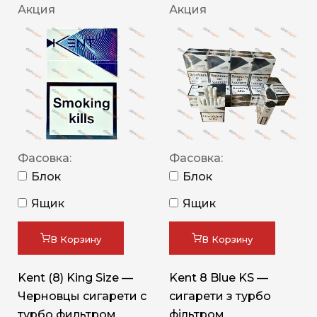
Акция
Акция
Фасовка:
Фасовка:
Блок
Блок
Ящик
Ящик
В Корзину
В Корзину
Kent (8) King Size —
Kent 8 Blue KS —
Черновцы сигарети с
сигарети з турбо
турбо фильтром
фільтром