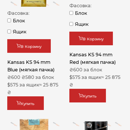
Фасовка:
Фасовка:
Блок
Блок
Ящик
Ящик
В Корзину
В Корзину
Kansas KS 94 mm
Kansas KS 94 mm
Red (мягкая пачка)
Blue (мягкая пачка)
₴
600
за блок
₴
600
₴
580
за блок
$
575
за ящик
≈ 25 875
$
575
за ящик
≈ 25 875
₴
₴
Купить
Купить