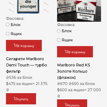
Фасовка:
Блок
Фасовка:
Блок
Ящик
Ящик
В Корзину
В Корзину
Сигарети Marlboro
Demi Touch — турбо
Marlboro Red KS
фильтр
Золоте Кольцо
₴
536
за блок
(флажок)
$
475
за ящик
≈ 21 375
₴
670
₴
650
за блок
₴
$
600
за ящик
≈ 27 000
₴
Купить
Купить