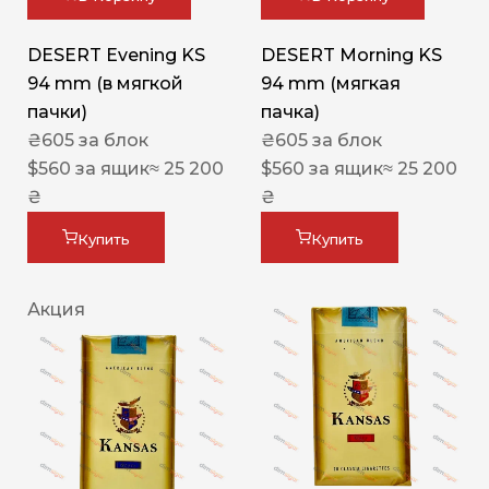
DESERT Evening KS
DESERT Morning KS
94 mm (в мягкой
94 mm (мягкая
пачки)
пачка)
₴
605
за блок
₴
605
за блок
$
560
за ящик
≈ 25 200
$
560
за ящик
≈ 25 200
₴
₴
Купить
Купить
Акция