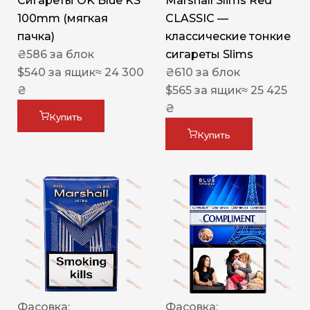
Сигареты OK Blue KS
Marshall Slims Red
100mm (мягкая
CLASSIC —
пачка)
классические тонкие
₴
586
за блок
сигареты Slims
$
540
за ящик
≈ 24 300
₴
610
за блок
₴
$
565
за ящик
≈ 25 425
₴
Купить
Купить
Фасовка:
Фасовка: