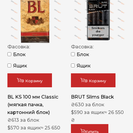
Фасовка:
Фасовка:
Блок
Блок
Ящик
Ящик
В Корзину
В Корзину
BL KS 100 мм Classic
BRUT Slims Black
(мягкая пачка,
₴
630
за блок
картонний блок)
$
590
за ящик
≈ 26 550
₴
613
за блок
₴
$
570
за ящик
≈ 25 650
Купить