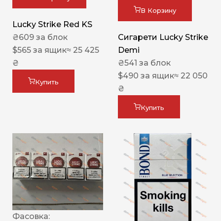
В Корзину
Lucky Strike Red KS
₴
609
за блок
Сигарети Lucky Strike
$
565
за ящик
≈ 25 425
Demi
₴
₴
541
за блок
$
490
за ящик
≈ 22 050
Купить
₴
Купить
Фасовка: