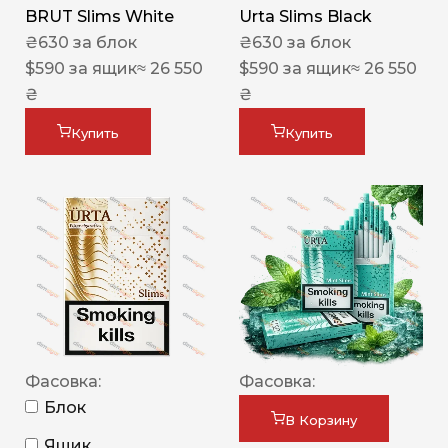
BRUT Slims White
Urta Slims Black
₴
630
за блок
₴
630
за блок
$
590
за ящик
≈ 26 550
$
590
за ящик
≈ 26 550
₴
₴
Купить
Купить
Фасовка:
Фасовка:
Блок
В Корзину
Ящик