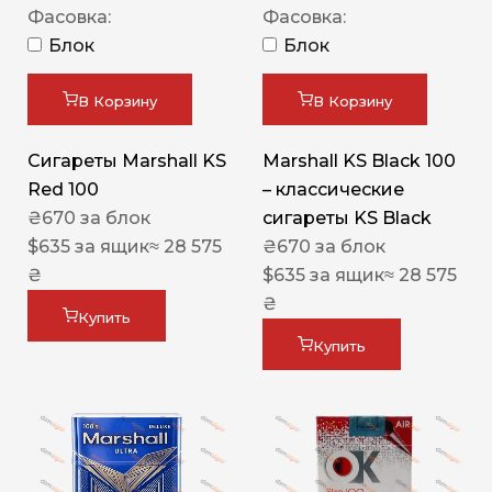
Фасовка:
Фасовка:
Блок
Блок
В Корзину
В Корзину
Сигареты Marshall KS
Marshall KS Black 100
Red 100
– классические
₴
670
за блок
сигареты KS Black
$
635
за ящик
≈ 28 575
₴
670
за блок
₴
$
635
за ящик
≈ 28 575
₴
Купить
Купить