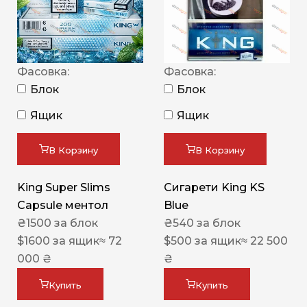
Фасовка:
Фасовка:
Блок
Блок
Ящик
Ящик
В Корзину
В Корзину
King Super Slims
Сигарети King KS
Capsule ментол
Blue
₴
1500
за блок
₴
540
за блок
$
1600
за ящик
≈ 72
$
500
за ящик
≈ 22 500
000 ₴
₴
Купить
Купить