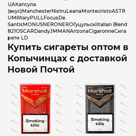
UA
Капсула
(вкус)
Manchester
Nistru
Leana
Montecristo
ASTR
U
Military
PULL
Focus
De
Santis
MONUS
NERO
NERO
Гуцульскі
Italian Blend
821
OSCAR
Dandy
JM
MAN
Arizona
Cigaronne
Сига
рети LD
Купить сигареты оптом в
Копычинцах с доставкой
Новой Почтой