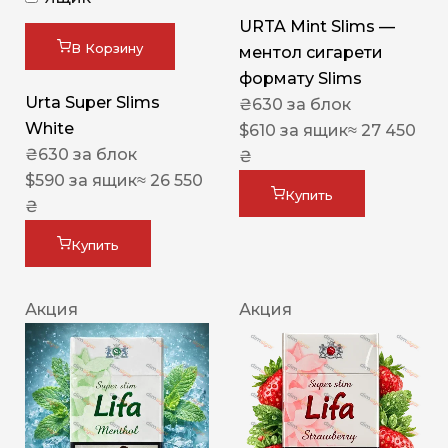
URTA Mint Slims —
В Корзину
ментол сигарети
формату Slims
Urta Super Slims
₴
630
за блок
White
$
610
за ящик
≈ 27 450
₴
630
за блок
₴
$
590
за ящик
≈ 26 550
Купить
₴
Купить
Акция
Акция