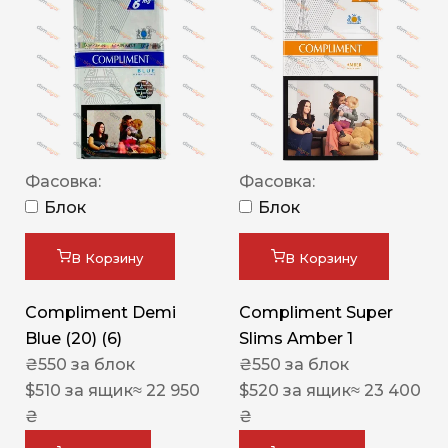
Фасовка:
Фасовка:
Блок
Блок
В Корзину
В Корзину
Compliment Demi
Compliment Super
Blue (20) (6)
Slims Amber 1
₴
550
за блок
₴
550
за блок
$
510
за ящик
≈ 22 950
$
520
за ящик
≈ 23 400
₴
₴