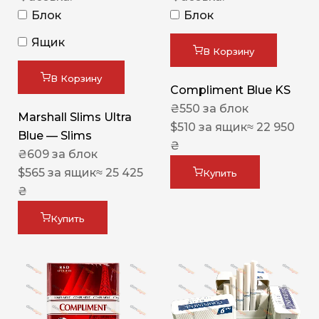
Блок
Блок
Ящик
В Корзину
В Корзину
Compliment Blue KS
₴
550
за блок
Marshall Slims Ultra
$
510
за ящик
≈ 22 950
Blue — Slims
₴
₴
609
за блок
$
565
за ящик
≈ 25 425
Купить
₴
Купить