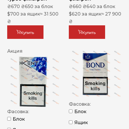
₴
670
₴
650
за блок
₴
660
₴
640
за блок
$
700
за ящик
≈ 31 500
$
620
за ящик
≈ 27 900
₴
₴
Купить
Купить
Акция
Фасовка:
Фасовка:
Блок
Блок
Ящик