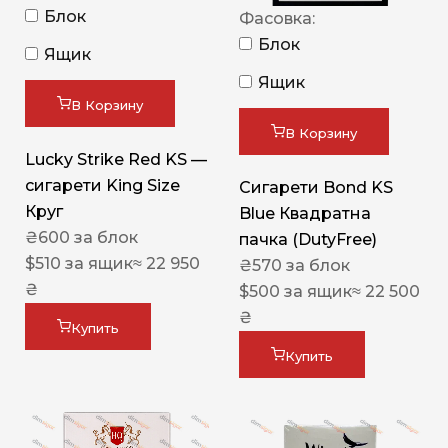
Блок
Фасовка:
Блок
Ящик
Ящик
В Корзину
В Корзину
Lucky Strike Red KS —
сигарети King Size
Сигарети Bond KS
Круг
Blue Квадратна
₴
600
за блок
пачка (DutyFree)
$
510
за ящик
≈ 22 950
₴
570
за блок
₴
$
500
за ящик
≈ 22 500
₴
Купить
Купить