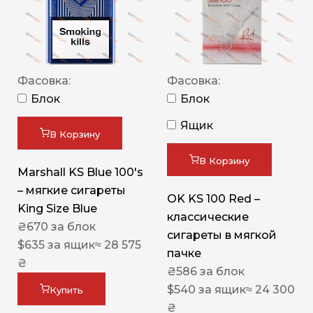
Фасовка:
Фасовка:
Блок
Блок
Ящик
В Корзину
В Корзину
Marshall KS Blue 100's
– мягкие сигареты
OK KS 100 Red –
King Size Blue
классические
₴
670
за блок
сигареты в мягкой
$
635
за ящик
≈ 28 575
пачке
₴
₴
586
за блок
$
540
за ящик
≈ 24 300
Купить
₴