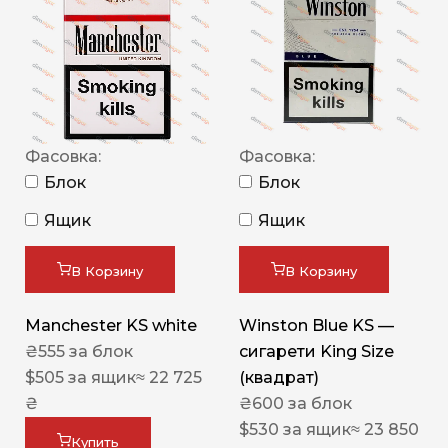
Фасовка:
Фасовка:
Блок
Блок
Ящик
Ящик
В Корзину
В Корзину
Manchester KS white
Winston Blue KS —
₴
555
за блок
сигарети King Size
$
505
за ящик
≈ 22 725
(квадрат)
₴
₴
600
за блок
$
530
за ящик
≈ 23 850
Купить