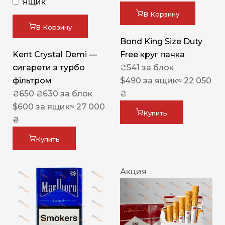
Ящик
В Корзину
В Корзину
Bond King Size Duty
Kent Crystal Demi —
Free круг пачка
сигарети з турбо
₴
541
за блок
фільтром
$
490
за ящик
≈ 22 050
₴
650
₴
630
за блок
₴
$
600
за ящик
≈ 27 000
Купить
₴
Купить
Акция