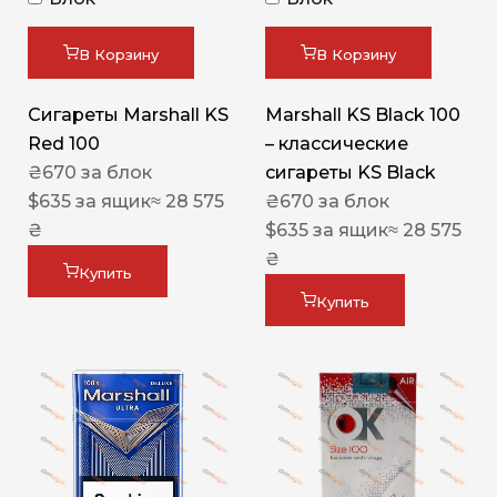
В Корзину
В Корзину
Сигареты Marshall KS
Marshall KS Black 100
Red 100
– классические
₴
670
за блок
сигареты KS Black
$
635
за ящик
≈ 28 575
₴
670
за блок
₴
$
635
за ящик
≈ 28 575
₴
Купить
Купить