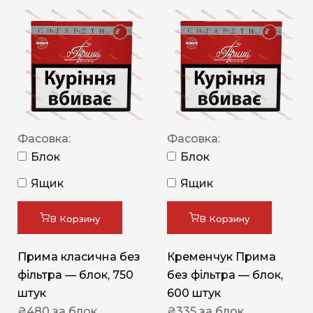
Фасовка:
Фасовка:
Блок
Блок
Ящик
Ящик
В Корзину
В Корзину
Прима класична без
Кременчук Прима
фільтра — блок, 750
без фільтра — блок,
штук
600 штук
₴
480
за блок
₴
335
за блок