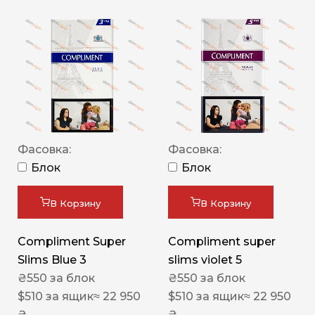
Фасовка:
Фасовка:
Блок
Блок
В Корзину
В Корзину
Compliment Super
Compliment super
Slims Blue 3
slims violet 5
₴
550
за блок
₴
550
за блок
$
510
за ящик
≈ 22 950
$
510
за ящик
≈ 22 950
₴
₴