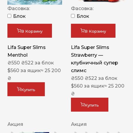
Фасовка:
Фасовка:
Блок
Блок
В Корзину
В Корзину
Lifa Super Slims
Lifa Super Slims
Menthol
Strawberry —
₴
550
₴
522
за блок
клубничный супер
$
560
за ящик
≈ 25 200
слимс
₴
₴
550
₴
522
за блок
$
560
за ящик
≈ 25 200
Купить
₴
Купить
Акция
Акция