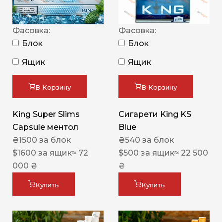
Фасовка:
Фасовка:
Блок
Блок
Ящик
Ящик
В Корзину
В Корзину
King Super Slims
Сигарети King KS
Capsule ментол
Blue
₴
1500
за блок
₴
540
за блок
$
1600
за ящик
≈ 72
$
500
за ящик
≈ 22 500
000 ₴
₴
Купить
Купить