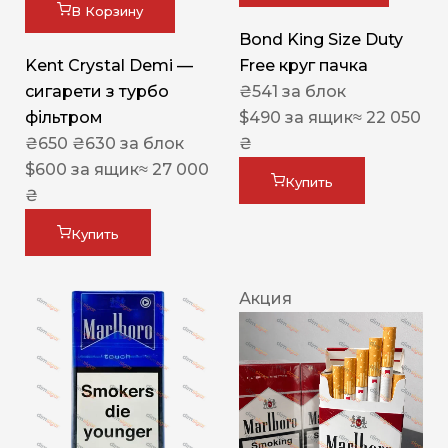
В Корзину
Bond King Size Duty
Kent Crystal Demi —
Free круг пачка
сигарети з турбо
₴
541
за блок
фільтром
$
490
за ящик
≈ 22 050
₴
650
₴
630
за блок
₴
$
600
за ящик
≈ 27 000
Купить
₴
Купить
Акция