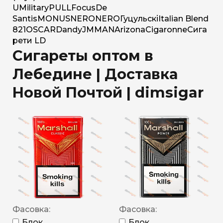
U
Military
PULL
Focus
De
Santis
MONUS
NERO
NERO
Гуцульскі
Italian Blend
821
OSCAR
Dandy
JM
MAN
Arizona
Cigaronne
Сига
рети LD
Сигареты оптом в
Лебедине | Доставка
Новой Почтой | dimsigar
Фасовка:
Фасовка:
Блок
Блок