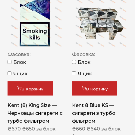
Фасовка:
Фасовка:
Блок
Блок
Ящик
Ящик
В Корзину
В Корзину
Kent (8) King Size —
Kent 8 Blue KS —
Черновцы сигарети с
сигарети з турбо
турбо фильтром
фільтром
₴
670
₴
650
за блок
₴
660
₴
640
за блок