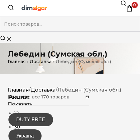
0
Лебедин (Сумская обл.)
Главная
Доставка
Лебедин (Сумская обл.)
/
/
Главная
/
Доставка
/
Лебедин (Сумская обл.)
Акциз:
Показано все 170 товаров
Показать
12
DUTY-FREE
15
30
Україна