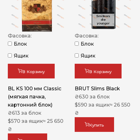
Фасовка:
Фасовка:
Блок
Блок
Ящик
Ящик
В Корзину
В Корзину
BL KS 100 мм Classic
BRUT Slims Black
(мягкая пачка,
₴
630
за блок
картонний блок)
$
590
за ящик
≈ 26 550
₴
613
за блок
₴
$
570
за ящик
≈ 25 650
Купить
₴