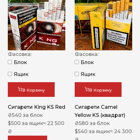
Фасовка:
Фасовка:
Блок
Блок
Ящик
Ящик
В Корзину
В Корзину
Сигарети King KS Red
Сигарети Camel
₴
540
за блок
Yellow KS (квадрат)
$
500
за ящик
≈ 22 500
₴
580
за блок
₴
$
540
за ящик
≈ 24 300
₴