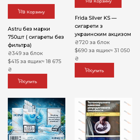
В Корзину
В Корзину
Frida Silver KS —
сигарети з
Astru без марки
украинским акцизом
750шт ( сигареты без
₴
720
за блок
фильтра)
$
690
за ящик
≈ 31 050
₴
349
за блок
₴
$
415
за ящик
≈ 18 675
₴
Купить
Купить