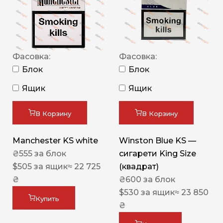
Фасовка:
Фасовка:
Блок
Блок
Ящик
Ящик
В Корзину
В Корзину
Manchester KS white
Winston Blue KS —
₴
555
за блок
сигарети King Size
$
505
за ящик
≈ 22 725
(квадрат)
₴
₴
600
за блок
$
530
за ящик
≈ 23 850
Купить
₴