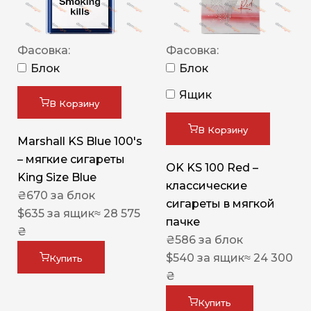
Фасовка:
Фасовка:
Блок
Блок
Ящик
В Корзину
В Корзину
Marshall KS Blue 100's
– мягкие сигареты
OK KS 100 Red –
King Size Blue
классические
₴
670
за блок
сигареты в мягкой
$
635
за ящик
≈ 28 575
пачке
₴
₴
586
за блок
$
540
за ящик
≈ 24 300
Купить
₴
Купить