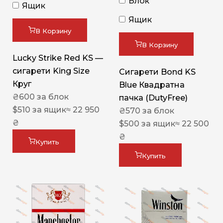
Блок
Ящик
Ящик
В Корзину
В Корзину
Lucky Strike Red KS —
сигарети King Size
Сигарети Bond KS
Круг
Blue Квадратна
₴
600
за блок
пачка (DutyFree)
$
510
за ящик
≈ 22 950
₴
570
за блок
₴
$
500
за ящик
≈ 22 500
₴
Купить
Купить