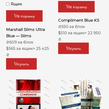
Ящик
В Корзину
В Корзину
Compliment Blue KS
₴
550
за блок
Marshall Slims Ultra
$
510
за ящик
≈ 22 950
Blue — Slims
₴
₴
609
за блок
$
565
за ящик
≈ 25 425
Купить
₴
Купить