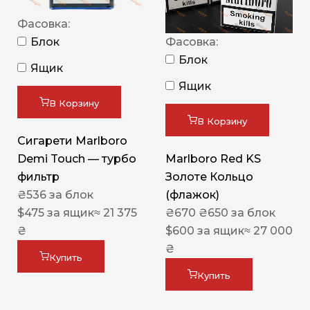
Фасовка:
Блок
Фасовка:
Блок
Ящик
Ящик
В Корзину
В Корзину
Сигарети Marlboro
Demi Touch — турбо
Marlboro Red KS
фильтр
Золоте Кольцо
₴
536
за блок
(флажок)
$
475
за ящик
≈ 21 375
₴
670
₴
650
за блок
₴
$
600
за ящик
≈ 27 000
₴
Купить
Купить