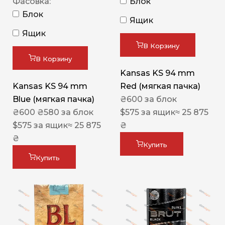
Фасовка:
Блок
Блок
Ящик
Ящик
В Корзину
В Корзину
Kansas KS 94 mm
Kansas KS 94 mm
Red (мягкая пачка)
Blue (мягкая пачка)
₴
600
за блок
₴
600
₴
580
за блок
$
575
за ящик
≈ 25 875
$
575
за ящик
≈ 25 875
₴
₴
Купить
Купить