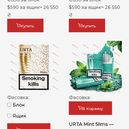
$
590
за ящик
≈ 26 550
$
590
за ящик
≈ 26 550
₴
₴
Купить
Купить
Фасовка:
Фасовка:
Блок
В Корзину
Ящик
URTA Mint Slims —