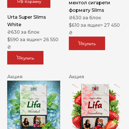
В Корзину
ментол сигарети
формату Slims
Urta Super Slims
₴
630
за блок
White
$
610
за ящик
≈ 27 450
₴
630
за блок
₴
$
590
за ящик
≈ 26 550
Купить
₴
Купить
Акция
Акция