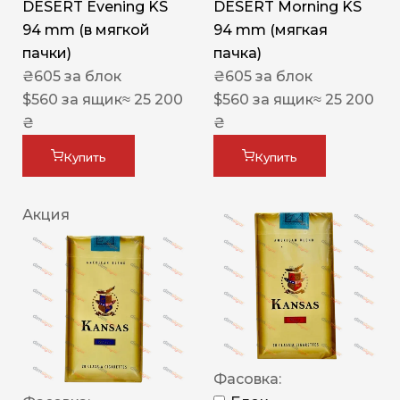
DESERT Evening KS
DESERT Morning KS
94 mm (в мягкой
94 mm (мягкая
пачки)
пачка)
₴
605
за блок
₴
605
за блок
$
560
за ящик
≈ 25 200
$
560
за ящик
≈ 25 200
₴
₴
Купить
Купить
Акция
Фасовка: