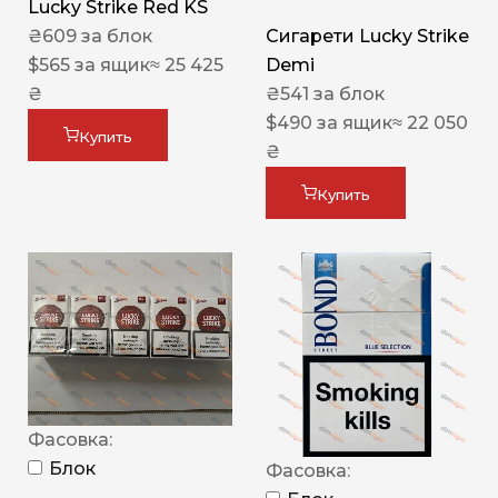
Lucky Strike Red KS
₴
609
за блок
Сигарети Lucky Strike
$
565
за ящик
≈ 25 425
Demi
₴
₴
541
за блок
$
490
за ящик
≈ 22 050
Купить
₴
Купить
Фасовка:
Блок
Фасовка: