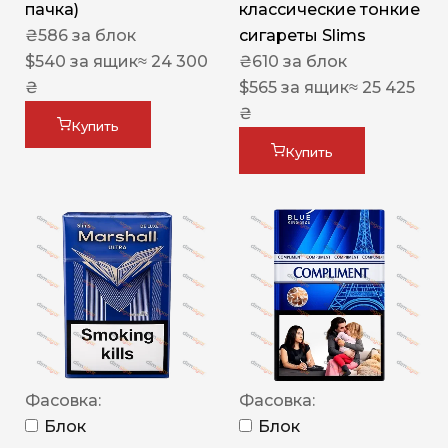
пачка)
классические тонкие
₴
586
за блок
сигареты Slims
$
540
за ящик
≈ 24 300
₴
610
за блок
₴
$
565
за ящик
≈ 25 425
₴
Купить
Купить
Фасовка:
Фасовка:
Блок
Блок