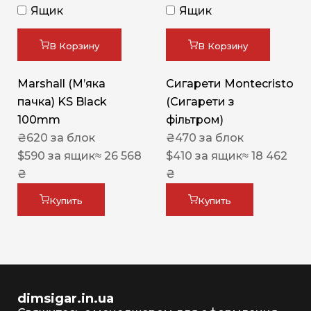
Ящик
Ящик
В Корзину
В Корзину
Marshall (М’яка
Сигарети Montecristo
пачка) KS Black
(Сигарети з
100mm
фільтром)
₴
620
за блок
₴
470
за блок
$
590
за ящик
≈ 26 568
$
410
за ящик
≈ 18 462
₴
₴
Купить
Купить
dimsigar.in.ua