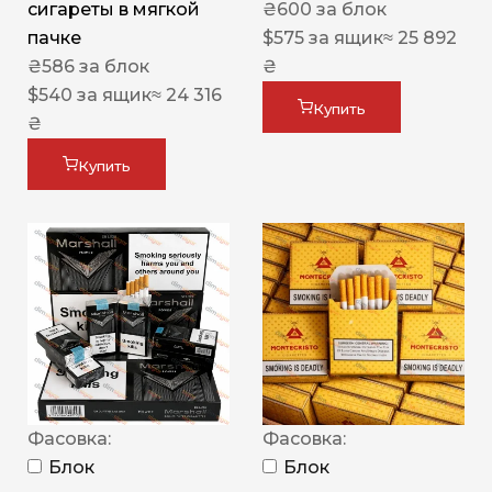
сигареты в мягкой
₴
600
за блок
пачке
$
575
за ящик
≈ 25 892
₴
586
за блок
₴
$
540
за ящик
≈ 24 316
Купить
₴
Купить
Фасовка:
Фасовка:
Блок
Блок